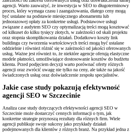
zależności od zakresu oferowanych usług oraz doświadczenia samej
agencji. Warto zauważyć, że inwestycja w SEO to długoterminowy
proces, który wymaga czasu i zaangażowania, dlatego ceny mogą
być ustalane na podstawie miesięcznego abonamentu lub
jednorazowej opłaty za konkretne usługi. Podstawowe usługi
związane z audytem SEO czy optymalizacją treści mogą kosztować
od kilkuset do kilku tysięcy złotych, w zależności od skali projektu
oraz stopnia skomplikowania działań. Dodatkowo koszty link
buildingu czy tworzenia wartościowych treści mogą być ustalane
oddzielnie i również różnić się w zależności od jakości oferowanych
usług. Ważne jest również to, że niektóre agencje oferują elastyczne
modele płatności, umożliwiające dostosowanie kosztów do budżetu
klienta. Przed podjęciem decyzji warto porównać oferty różnych
agencji oraz zwrócić uwagę nie tylko na ceny, ale także na jakość
świadczonych usług oraz doświadczenie zespołu specjalistów.
Jakie case study pokazują efektywność
agencji SEO w Szczecinie
Analiza case study dotyczących efektywności agencji SEO w
Szczecinie może dostarczyć cennych informacji o tym, jak
konkretne strategie przynoszą rezultaty dla różnych firm. Wiele
agencji publikuje swoje sukcesy jako przykłady działań
podejmowanych dla klientów z różnych branż. Na przykład jedna z