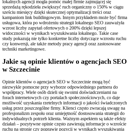
lokalnych agencji mogła pomóc małej firmie zajmującej się
sprzedażą rękodzieła zwiększyć ruch organiczny o 150% w ciągu
sześciu miesięcy dzięki skutecznej optymalizacji treści oraz
kampaniom link buildingowym. Innym przykładem może być firma
usługowa, która po wdrożeniu strategii lokalnego SEO zauważyła
wzrost liczby zapytań ofertowych o 200% dzięki lepszej
widoczności w wynikach wyszukiwania lokalnego. Takie case
study pokazują nie tylko konkretne liczby dotyczące wzrostu ruchu
czy konwersji, ale także metody pracy agencji oraz zastosowane
techniki marketingowe.
Jakie są opinie klientów o agencjach SEO
w Szczecinie
Opinie klientów o agencjach SEO w Szczecinie mogą być
niezwykle pomocne przy wyborze odpowiedniego partnera do
współpracy. Wiele osób dzieli się swoimi doświadczeniami na
forach internetowych czy portalach społecznościowych, co daje
możliwość uzyskania rzetelnych informacji o jakości świadczonych
usług przez poszczególne firmy. Klienci często zwracają uwagę na
profesjonalizm zespołu oraz umiejętność dostosowania strategii do
indywidualnych potrzeb klienta. Ważnym aspektem są także efekty
działań – pozytywne opinie często zawierają informacje o wzroście
ruchu na stronie czy poprawie pozycji w wynikach wyszukiwania