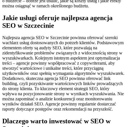
o budżecie – dobrze jest ustalić, jakie są koszty usług i jakie efekty
można osiągnąć w ramach określonego budżetu.
Jakie usługi oferuje najlepsza agencja
SEO w Szczecinie
Najlepsza agencja SEO w Szczecinie powinna oferować szeroki
wachlarz usług dostosowanych do potrzeb klientów. Podstawowym
elementem oferty są audyty SEO, które pozwalają na
zidentyfikowanie problemów związanych z widocznością strony w
wyszukiwarkach. Kolejnym istotnym aspektem jest optymalizacja
treści – agencje powinny współpracować z copywriterami, aby
stworzyć wartościowe i unikalne treści, które przyciągną
użytkowników oraz spełnią wymagania algorytmów wyszukiwarek.
Dodatkowo, skuteczna agencja SEO powinna oferować link
building, czyli pozyskiwanie wartościowych linków prowadzących
do strony klienta. To kluczowy element strategii SEO, który
wpływa na pozycjonowanie strony w wynikach wyszukiwania. Nie
można zapominać o analizie konkurencji oraz monitorowaniu
wyników działań SEO. Agencje powinny regularnie dostarczać
raporty dotyczące postępów oraz rekomendacji na przyszłość.
Dlaczego warto inwestować w SEO w