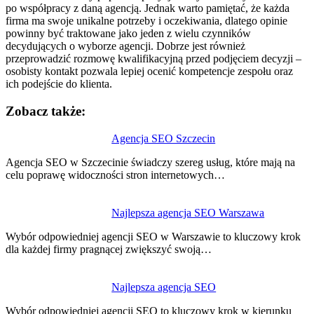
po współpracy z daną agencją. Jednak warto pamiętać, że każda
firma ma swoje unikalne potrzeby i oczekiwania, dlatego opinie
powinny być traktowane jako jeden z wielu czynników
decydujących o wyborze agencji. Dobrze jest również
przeprowadzić rozmowę kwalifikacyjną przed podjęciem decyzji –
osobisty kontakt pozwala lepiej ocenić kompetencje zespołu oraz
ich podejście do klienta.
Zobacz także:
Nawigacja
Agencja SEO Szczecin
wpisu
Agencja SEO w Szczecinie świadczy szereg usług, które mają na
celu poprawę widoczności stron internetowych…
Najlepsza agencja SEO Warszawa
Wybór odpowiedniej agencji SEO w Warszawie to kluczowy krok
dla każdej firmy pragnącej zwiększyć swoją…
Najlepsza agencja SEO
Wybór odpowiedniej agencji SEO to kluczowy krok w kierunku