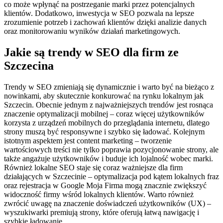
co może wpłynąć na postrzeganie marki przez potencjalnych
klientów. Dodatkowo, inwestycja w SEO pozwala na lepsze
zrozumienie potrzeb i zachowań klientów dzięki analizie danych
oraz monitorowaniu wyników działań marketingowych.
Jakie są trendy w SEO dla firm ze
Szczecina
Trendy w SEO zmieniają się dynamicznie i warto być na bieżąco z
nowinkami, aby skutecznie konkurować na rynku lokalnym jak
Szczecin. Obecnie jednym z najważniejszych trendów jest rosnąca
znaczenie optymalizacji mobilnej – coraz więcej użytkowników
korzysta z urządzeń mobilnych do przeglądania internetu, dlatego
strony muszą być responsywne i szybko się ładować. Kolejnym
istotnym aspektem jest content marketing – tworzenie
wartościowych treści nie tylko poprawia pozycjonowanie strony, ale
także angażuje użytkowników i buduje ich lojalność wobec marki.
Również lokalne SEO staje się coraz ważniejsze dla firm
działających w Szczecinie – optymalizacja pod kątem lokalnych fraz
oraz rejestracja w Google Moja Firma mogą znacznie zwiększyć
widoczność firmy wśród lokalnych klientów. Warto również
zwrócić uwagę na znaczenie doświadczeń użytkowników (UX) –
wyszukiwarki premiują strony, które oferują łatwą nawigację i
szybkie ładowanie.