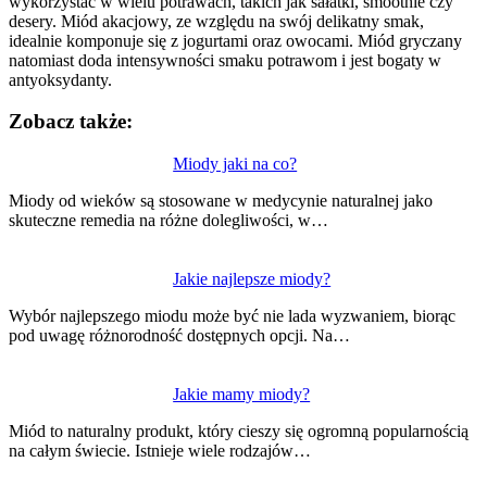
wykorzystać w wielu potrawach, takich jak sałatki, smoothie czy
desery. Miód akacjowy, ze względu na swój delikatny smak,
idealnie komponuje się z jogurtami oraz owocami. Miód gryczany
natomiast doda intensywności smaku potrawom i jest bogaty w
antyoksydanty.
Zobacz także:
Nawigacja
Miody jaki na co?
wpisu
Miody od wieków są stosowane w medycynie naturalnej jako
skuteczne remedia na różne dolegliwości, w…
Jakie najlepsze miody?
Wybór najlepszego miodu może być nie lada wyzwaniem, biorąc
pod uwagę różnorodność dostępnych opcji. Na…
Jakie mamy miody?
Miód to naturalny produkt, który cieszy się ogromną popularnością
na całym świecie. Istnieje wiele rodzajów…