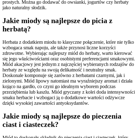
prostych. Można go dodawać do owsianki, jogurtów czy herbaty
jako naturalny słodzik.
Jakie miody są najlepsze do picia z
herbatą?
Herbata z dodatkiem miodu to klasyczne połączenie, które nie tylko
wzbogaca smak napoju, ale także przynosi liczne korzyści
zdrowotne. Wybierając najlepszy miód do herbaty, warto kierować
się jego właściwościami oraz osobistymi preferencjami smakowymi.
Miód akacjowy jest jednym z najczęściej wybieranych rodzajów do
herbaty ze względu na swoją delikatność i neutralny smak.
Doskonale komponuje się zarówno z herbatami czarnymi, jak i
zielonymi. Miód lipowy natomiast ma wyraźniejszy aromat i działa
kojąco na gardło, co czyni go idealnym wyborem podczas
przeziębienia lub kaszlu. Miód gryczany z kolei doda intensywności
smaku herbacie i wzbogaci ją o dodatkowe wartości odżywcze
dzięki wysokiej zawartości antyoksydantów.
Jakie miody są najlepsze do pieczenia
ciast i ciasteczek?
Miód to doskonały składnik do pieczenia ciast i ciasteczek, który