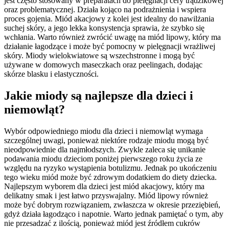
jest często stosowany w preparatach do pielęgnacji cery trądzikowej
oraz problematycznej. Działa kojąco na podrażnienia i wspiera
proces gojenia. Miód akacjowy z kolei jest idealny do nawilżania
suchej skóry, a jego lekka konsystencja sprawia, że szybko się
wchłania. Warto również zwrócić uwagę na miód lipowy, który ma
działanie łagodzące i może być pomocny w pielęgnacji wrażliwej
skóry. Miody wielokwiatowe są wszechstronne i mogą być
używane w domowych maseczkach oraz peelingach, dodając
skórze blasku i elastyczności.
Jakie miody są najlepsze dla dzieci i
niemowląt?
Wybór odpowiedniego miodu dla dzieci i niemowląt wymaga
szczególnej uwagi, ponieważ niektóre rodzaje miodu mogą być
nieodpowiednie dla najmłodszych. Zwykle zaleca się unikanie
podawania miodu dzieciom poniżej pierwszego roku życia ze
względu na ryzyko wystąpienia botulizmu. Jednak po ukończeniu
tego wieku miód może być zdrowym dodatkiem do diety dziecka.
Najlepszym wyborem dla dzieci jest miód akacjowy, który ma
delikatny smak i jest łatwo przyswajalny. Miód lipowy również
może być dobrym rozwiązaniem, zwłaszcza w okresie przeziębień,
gdyż działa łagodząco i napotnie. Warto jednak pamiętać o tym, aby
nie przesadzać z ilością, ponieważ miód jest źródłem cukrów