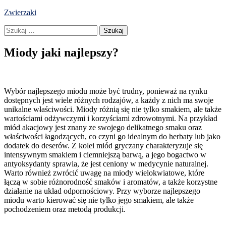
Skip
Zwierzaki
to
Szukaj:
content
Miody jaki najlepszy?
Wybór najlepszego miodu może być trudny, ponieważ na rynku
dostępnych jest wiele różnych rodzajów, a każdy z nich ma swoje
unikalne właściwości. Miody różnią się nie tylko smakiem, ale także
wartościami odżywczymi i korzyściami zdrowotnymi. Na przykład
miód akacjowy jest znany ze swojego delikatnego smaku oraz
właściwości łagodzących, co czyni go idealnym do herbaty lub jako
dodatek do deserów. Z kolei miód gryczany charakteryzuje się
intensywnym smakiem i ciemniejszą barwą, a jego bogactwo w
antyoksydanty sprawia, że jest ceniony w medycynie naturalnej.
Warto również zwrócić uwagę na miody wielokwiatowe, które
łączą w sobie różnorodność smaków i aromatów, a także korzystne
działanie na układ odpornościowy. Przy wyborze najlepszego
miodu warto kierować się nie tylko jego smakiem, ale także
pochodzeniem oraz metodą produkcji.