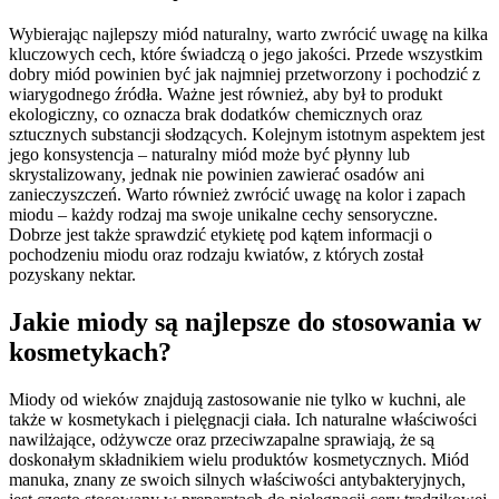
Wybierając najlepszy miód naturalny, warto zwrócić uwagę na kilka
kluczowych cech, które świadczą o jego jakości. Przede wszystkim
dobry miód powinien być jak najmniej przetworzony i pochodzić z
wiarygodnego źródła. Ważne jest również, aby był to produkt
ekologiczny, co oznacza brak dodatków chemicznych oraz
sztucznych substancji słodzących. Kolejnym istotnym aspektem jest
jego konsystencja – naturalny miód może być płynny lub
skrystalizowany, jednak nie powinien zawierać osadów ani
zanieczyszczeń. Warto również zwrócić uwagę na kolor i zapach
miodu – każdy rodzaj ma swoje unikalne cechy sensoryczne.
Dobrze jest także sprawdzić etykietę pod kątem informacji o
pochodzeniu miodu oraz rodzaju kwiatów, z których został
pozyskany nektar.
Jakie miody są najlepsze do stosowania w
kosmetykach?
Miody od wieków znajdują zastosowanie nie tylko w kuchni, ale
także w kosmetykach i pielęgnacji ciała. Ich naturalne właściwości
nawilżające, odżywcze oraz przeciwzapalne sprawiają, że są
doskonałym składnikiem wielu produktów kosmetycznych. Miód
manuka, znany ze swoich silnych właściwości antybakteryjnych,