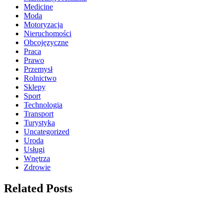
Medicine
Moda
Motoryzacja
Nieruchomości
Obcojęzyczne
Praca
Prawo
Przemysł
Rolnictwo
Sklepy
Sport
Technologia
Transport
Turystyka
Uncategorized
Uroda
Usługi
Wnętrza
Zdrowie
Related Posts