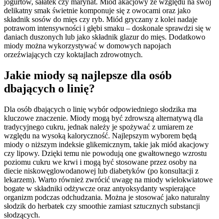
jogurtów, sałatek czy marynat. Miód akacjowy ze względu na swój
delikatny smak świetnie komponuje się z owocami oraz jako
składnik sosów do mięs czy ryb. Miód gryczany z kolei nadaje
potrawom intensywności i głębi smaku – doskonale sprawdzi się w
daniach duszonych lub jako składnik glazur do mięs. Dodatkowo
miody można wykorzystywać w domowych napojach
orzeźwiających czy koktajlach zdrowotnych.
Jakie miody są najlepsze dla osób
dbających o linię?
Dla osób dbających o linię wybór odpowiedniego słodzika ma
kluczowe znaczenie. Miody mogą być zdrowszą alternatywą dla
tradycyjnego cukru, jednak należy je spożywać z umiarem ze
względu na wysoką kaloryczność. Najlepszym wyborem będą
miody o niższym indeksie glikemicznym, takie jak miód akacjowy
czy lipowy. Dzięki temu nie powodują one gwałtownego wzrostu
poziomu cukru we krwi i mogą być stosowane przez osoby na
diecie niskowęglowodanowej lub diabetyków (po konsultacji z
lekarzem). Warto również zwrócić uwagę na miody wielokwiatowe
bogate w składniki odżywcze oraz antyoksydanty wspierające
organizm podczas odchudzania. Można je stosować jako naturalny
słodzik do herbatek czy smoothie zamiast sztucznych substancji
słodzących.