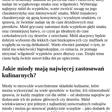
nadaje im wyjątkowego smaku oraz wilgotności. Wybierając
najlepszy miód do wypieków, warto zwrócić uwagę na jego
charakterystykę oraz intensywność smaku. Miód rzepakowy
charakteryzuje się gęstą konsystencją i wyraźnym smakiem, co
sprawia, że świetnie nadaje się do ciast drożdżowych oraz
pierników. Miód gryczany natomiast doda wypiekom głębi smaku
oraz ciemniejszej barwy, co czyni go idealnym do ciast
czekoladowych czy deserów z orzechami. Miód akacjowy będzie
dobrym wyborem dla lekkich ciast biszkoptowych czy muffinek ze
względu na swoją delikatność. Warto również pamiętać o tym, że
miód ma właściwości higroskopijne, co oznacza, że pomaga
utrzymać wilgotność wypieków przez dłuższy czas. Dzięki temu
ciasta będą świeże nawet kilka dni po upieczeniu.
Jakie miody mają najwięcej zastosowań
kulinarnych?
Miody to niezwykle wszechstronne składniki kulinarne, które
można wykorzystać na wiele sposobów w kuchni. Ich różnorodność
sprawia, że każdy znajdzie coś dla siebie – od słodzenia napojów po
dodawanie ich do potraw głównych czy deserów. Miód
wielokwiatowy jest jednym z najbardziej uniwersalnych rodzajów
miodu i można go stosować praktycznie wszędzie – jako dodatek do