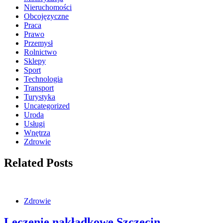
Nieruchomości
Obcojęzyczne
Praca
Prawo
Przemysł
Rolnictwo
Sklepy
Sport
Technologia
Transport
Turystyka
Uncategorized
Uroda
Usługi
Wnętrza
Zdrowie
Related Posts
Zdrowie
Leczenie nakładkowe Szczecin