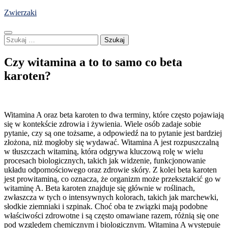
Skip
Zwierzaki
to
content
Szukaj:
Czy witamina a to to samo co beta
karoten?
Witamina A oraz beta karoten to dwa terminy, które często pojawiają
się w kontekście zdrowia i żywienia. Wiele osób zadaje sobie
pytanie, czy są one tożsame, a odpowiedź na to pytanie jest bardziej
złożona, niż mogłoby się wydawać. Witamina A jest rozpuszczalną
w tłuszczach witaminą, która odgrywa kluczową rolę w wielu
procesach biologicznych, takich jak widzenie, funkcjonowanie
układu odpornościowego oraz zdrowie skóry. Z kolei beta karoten
jest prowitaminą, co oznacza, że organizm może przekształcić go w
witaminę A. Beta karoten znajduje się głównie w roślinach,
zwłaszcza w tych o intensywnych kolorach, takich jak marchewki,
słodkie ziemniaki i szpinak. Choć oba te związki mają podobne
właściwości zdrowotne i są często omawiane razem, różnią się one
pod względem chemicznym i biologicznym. Witamina A występuje