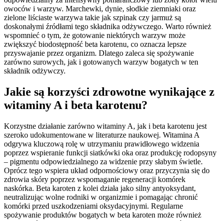
owoców i warzyw. Marchewki, dynie, słodkie ziemniaki oraz
zielone liściaste warzywa takie jak szpinak czy jarmuż są
doskonałymi źródłami tego składnika odżywczego. Warto również
wspomnieć o tym, że gotowanie niektórych warzyw może
zwiększyć biodostępność beta karotenu, co oznacza lepsze
przyswajanie przez organizm. Dlatego zaleca się spożywanie
zarówno surowych, jak i gotowanych warzyw bogatych w ten
składnik odżywczy.
Jakie są korzyści zdrowotne wynikające z
witaminy A i beta karotenu?
Korzystne działanie zarówno witaminy A, jak i beta karotenu jest
szeroko udokumentowane w literaturze naukowej. Witamina A
odgrywa kluczową rolę w utrzymaniu prawidłowego widzenia
poprzez wspieranie funkcji siatkówki oka oraz produkcję rodopsyny
– pigmentu odpowiedzialnego za widzenie przy słabym świetle.
Oprócz tego wspiera układ odpornościowy oraz przyczynia się do
zdrowia skóry poprzez wspomaganie regeneracji komórek
naskórka. Beta karoten z kolei działa jako silny antyoksydant,
neutralizując wolne rodniki w organizmie i pomagając chronić
komórki przed uszkodzeniami oksydacyjnymi. Regularne
spożywanie produktów bogatych w beta karoten może również