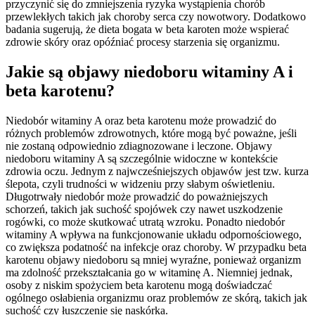
przyczynić się do zmniejszenia ryzyka wystąpienia chorób
przewlekłych takich jak choroby serca czy nowotwory. Dodatkowo
badania sugerują, że dieta bogata w beta karoten może wspierać
zdrowie skóry oraz opóźniać procesy starzenia się organizmu.
Jakie są objawy niedoboru witaminy A i
beta karotenu?
Niedobór witaminy A oraz beta karotenu może prowadzić do
różnych problemów zdrowotnych, które mogą być poważne, jeśli
nie zostaną odpowiednio zdiagnozowane i leczone. Objawy
niedoboru witaminy A są szczególnie widoczne w kontekście
zdrowia oczu. Jednym z najwcześniejszych objawów jest tzw. kurza
ślepota, czyli trudności w widzeniu przy słabym oświetleniu.
Długotrwały niedobór może prowadzić do poważniejszych
schorzeń, takich jak suchość spojówek czy nawet uszkodzenie
rogówki, co może skutkować utratą wzroku. Ponadto niedobór
witaminy A wpływa na funkcjonowanie układu odpornościowego,
co zwiększa podatność na infekcje oraz choroby. W przypadku beta
karotenu objawy niedoboru są mniej wyraźne, ponieważ organizm
ma zdolność przekształcania go w witaminę A. Niemniej jednak,
osoby z niskim spożyciem beta karotenu mogą doświadczać
ogólnego osłabienia organizmu oraz problemów ze skórą, takich jak
suchość czy łuszczenie się naskórka.