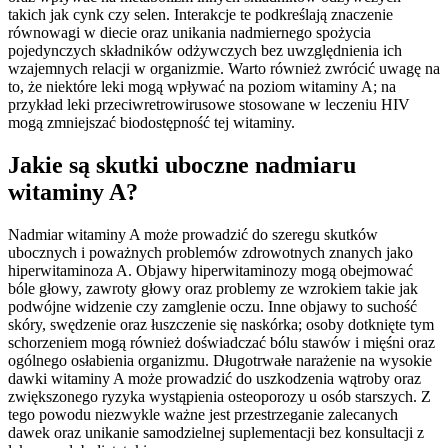
takich jak cynk czy selen. Interakcje te podkreślają znaczenie
równowagi w diecie oraz unikania nadmiernego spożycia
pojedynczych składników odżywczych bez uwzględnienia ich
wzajemnych relacji w organizmie. Warto również zwrócić uwagę na
to, że niektóre leki mogą wpływać na poziom witaminy A; na
przykład leki przeciwretrowirusowe stosowane w leczeniu HIV
mogą zmniejszać biodostępność tej witaminy.
Jakie są skutki uboczne nadmiaru
witaminy A?
Nadmiar witaminy A może prowadzić do szeregu skutków
ubocznych i poważnych problemów zdrowotnych znanych jako
hiperwitaminoza A. Objawy hiperwitaminozy mogą obejmować
bóle głowy, zawroty głowy oraz problemy ze wzrokiem takie jak
podwójne widzenie czy zamglenie oczu. Inne objawy to suchość
skóry, swędzenie oraz łuszczenie się naskórka; osoby dotknięte tym
schorzeniem mogą również doświadczać bólu stawów i mięśni oraz
ogólnego osłabienia organizmu. Długotrwałe narażenie na wysokie
dawki witaminy A może prowadzić do uszkodzenia wątroby oraz
zwiększonego ryzyka wystąpienia osteoporozy u osób starszych. Z
tego powodu niezwykle ważne jest przestrzeganie zalecanych
dawek oraz unikanie samodzielnej suplementacji bez konsultacji z