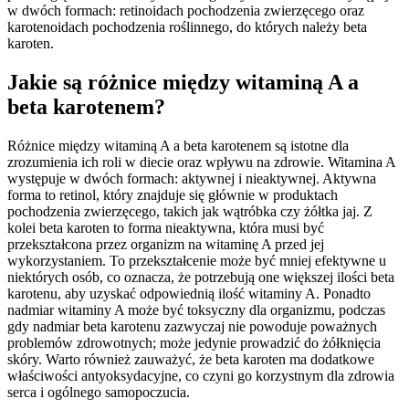
w dwóch formach: retinoidach pochodzenia zwierzęcego oraz
karotenoidach pochodzenia roślinnego, do których należy beta
karoten.
Jakie są różnice między witaminą A a
beta karotenem?
Różnice między witaminą A a beta karotenem są istotne dla
zrozumienia ich roli w diecie oraz wpływu na zdrowie. Witamina A
występuje w dwóch formach: aktywnej i nieaktywnej. Aktywna
forma to retinol, który znajduje się głównie w produktach
pochodzenia zwierzęcego, takich jak wątróbka czy żółtka jaj. Z
kolei beta karoten to forma nieaktywna, która musi być
przekształcona przez organizm na witaminę A przed jej
wykorzystaniem. To przekształcenie może być mniej efektywne u
niektórych osób, co oznacza, że potrzebują one większej ilości beta
karotenu, aby uzyskać odpowiednią ilość witaminy A. Ponadto
nadmiar witaminy A może być toksyczny dla organizmu, podczas
gdy nadmiar beta karotenu zazwyczaj nie powoduje poważnych
problemów zdrowotnych; może jedynie prowadzić do żółknięcia
skóry. Warto również zauważyć, że beta karoten ma dodatkowe
właściwości antyoksydacyjne, co czyni go korzystnym dla zdrowia
serca i ogólnego samopoczucia.