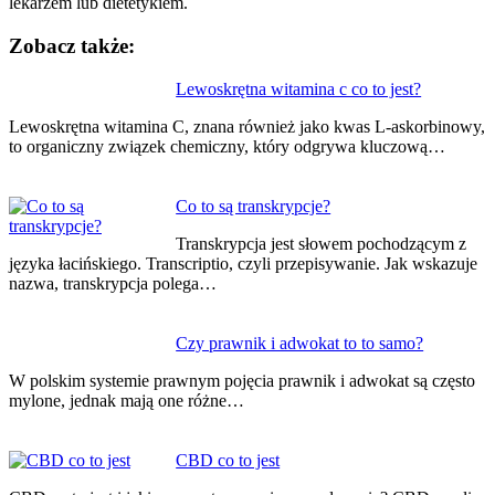
lekarzem lub dietetykiem.
Zobacz także:
Nawigacja
Lewoskrętna witamina c co to jest?
wpisu
Lewoskrętna witamina C, znana również jako kwas L-askorbinowy,
to organiczny związek chemiczny, który odgrywa kluczową…
Co to są transkrypcje?
Transkrypcja jest słowem pochodzącym z
języka łacińskiego. Transcriptio, czyli przepisywanie. Jak wskazuje
nazwa, transkrypcja polega…
Czy prawnik i adwokat to to samo?
W polskim systemie prawnym pojęcia prawnik i adwokat są często
mylone, jednak mają one różne…
CBD co to jest