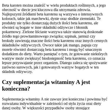
Beta karoten można znaleźć w wielu produktach roślinnych, a jego
obecność w diecie jest kluczowa dla utrzymania zdrowia.
Najlepszymi źródłami beta karotenu są warzywa o intensywnych
kolorach, takie jak marchewki, dynie oraz słodkie ziemniaki. Te
produkty nie tylko dostarczają dużych ilości beta karotenu, ale
również są bogate w inne składniki odżywcze i błonnik
pokarmowy. Zielone liściaste warzywa także stanowią doskonałe
źródło tego prowitaminowego związku; szpinak, jarmuż czy
brokuły zawierają znaczne ilości beta karotenu oraz innych cennych
składników odżywczych. Owoce takie jak mango, papaja czy
morele również dostarczają beta karotenu i mogą być smacznym
dodatkiem do diety. Warto pamiętać o tym, że gotowanie niektórych
warzyw może zwiększyć biodostępność beta karotenu, co oznacza
lepsze przyswajanie przez organizm. Dlatego zaleca się spożywanie
zarówno surowych, jak i gotowanych warzyw bogatych w ten
składnik odżywczy.
Czy suplementacja witaminy A jest
konieczna?
Suplementacja witaminy A nie zawsze jest konieczna i powinna być
rozważana indywidualnie w zależności od stylu życia oraz diety
danej osoby. W większości przypadków osoby stosujące