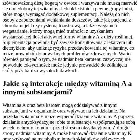
zrównoważoną dietę bogatą w owoce i warzywa nie muszą martwić
się o niedobory tej witaminy. Jednakże istnieją pewne grupy ludzi,
które mogą wymagać dodatkowej suplementacji. Należą do nich
osoby z zaburzeniami wchłaniania tłuszczów, takie jak pacjenci z
chorobami jelit czy cysterną trzustkową, a także weganie i
wegetarianie, którzy mogą mieć trudności z uzyskaniem
wystarczającej ilości aktywnej formy witaminy A z diety roślinnej.
Suplementacja powinna być zawsze konsultowana z lekarzem lub
dietetykiem, aby uniknąć ryzyka przedawkowania tej witaminy, co
może prowadzić do poważnych problemów zdrowotnych. Warto
również pamiętać o tym, że nadmiar beta karotenu zazwyczaj nie
powoduje toksyczności; może jedynie prowadzić do żółknięcia
skóry przy bardzo wysokich dawkach.
Jakie są interakcje między witaminą A a
innymi substancjami?
Witamina A oraz beta karoten mogą oddziaływać z innymi
substancjami w organizmie oraz wpływać na ich działanie. Na
przykład witamina E może wspierać działanie witaminy A poprzez
działanie antyoksydacyjne; obie te substancje współpracują ze sobą
w celu ochrony komórek przed stresem oksydacyjnym. Z drugiej
strony nadmiar witaminy A może hamować działanie witaminy K
oraz wpływać na metabolizm innych składników odżywczych