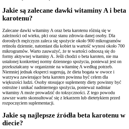
Jakie są zalecane dawki witaminy A i beta
karotenu?
Zalecane dawki witaminy A oraz beta karotenu różnią się w
zależności od wieku, płci oraz stanu zdrowia danej osoby. Dla
dorosłych mężczyzn zaleca się spożycie około 900 mikrogramów
retinolu dziennie, natomiast dla kobiet ta wartość wynosi około 700
mikrogramów. Warto zauważyć, że te wartości odnoszą się do
formy aktywnej witaminy A. Jeśli chodzi o beta karoten, nie ma
ustalonej konkretnej normy dziennego spożycia, ponieważ jest on
przekształcany w organizmie na witaminę A według potrzeb.
Niemniej jednak eksperci sugerują, że dieta bogata w owoce i
warzywa zawierające beta karoten powinna być celem dla
większości ludzi. Osoby stosujące suplementy diety powinny być
ostrożne i unikać nadmiernego spożycia, ponieważ nadmiar
witaminy A może prowadzić do toksyczności. Z tego powodu
zawsze warto skonsultować się z lekarzem lub dietetykiem przed
rozpoczęciem suplementacji.
Jakie są najlepsze źródła beta karotenu w
diecie?