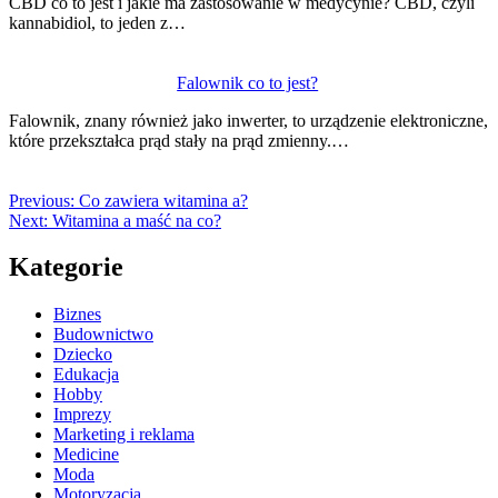
CBD co to jest i jakie ma zastosowanie w medycynie? CBD, czyli
kannabidiol, to jeden z…
Falownik co to jest?
Falownik, znany również jako inwerter, to urządzenie elektroniczne,
które przekształca prąd stały na prąd zmienny.…
Previous:
Co zawiera witamina a?
Next:
Witamina a maść na co?
Kategorie
Biznes
Budownictwo
Dziecko
Edukacja
Hobby
Imprezy
Marketing i reklama
Medicine
Moda
Motoryzacja