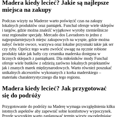
Madera kiedy lecieć? Jakie są najlepsze
miejsca na zakupy
Podczas wizyty na Maderze warto poświęcić czas na zakupy
lokalnych produktów oraz pamiątek. Funchal oferuje wiele sklepów
i targów, gdzie można znaleźć wyjątkowe wyroby rzemieślnicze
oraz regionalne specjały. Mercado dos Lavradores to jedno z
najpopularniejszych miejsc zakupowych na wyspie, gdzie można
nabyć świeże owoce, warzywa oraz lokalne przysmaki takie jak ser
czy ryby. Oprócz tego warto zwrócić uwagę na ręcznie robione
produkty takie jak hafty czy ceramika maderska dostępna w
licznych sklepach z pamiątkami. Dla miłośników mody Funchal
oferuje wiele butików z odzieżą zarówno lokalnych projektantów
jak i znanych marek międzynarodowych. Warto również poszukać
unikalnych akcesoriów wykonanych z korka maderskiego –
materiału charakterystycznego dla tego regionu.
Madera kiedy lecieć? Jak przygotować
się do podróży
Przygotowanie do podróży na Maderę wymaga uwzględnienia kilku
istotnych aspektów aby zapewnić sobie komfortowy wypoczynek.
Przede wszystkim warto zaplanować termin wizyty uwzględniając