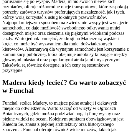
poruszanie się po wyspie. Madera, mimo swoich niewielkich
rozmiarów, oferuje różnorodne opcje transportowe, które zaspokoją
potrzeby zarówno turystów preferujących niezależność, jak i tych,
którzy wolą korzystać z usług lokalnych przewoźników.
Najpopularniejszym sposobem na zwiedzanie wyspy jest wynajęcie
samochodu, co daje możliwość swobodnego odkrywania mniej
dostępnych miejsc oraz cieszenia się pięknymi widokami podczas
jazdy. Warto jednak pamiętać, że drogi na Maderze są wąskie i
kręte, co może być wyzwaniem dla mniej doświadczonych
kierowców. Alternatywą dla wynajmu samochodu jest korzystanie z
komunikacji publicznej, która obejmuje autobusy kursujące między
głównymi miastami oraz popularnymi atrakcjami turystycznymi.
Taksówki są również dostępne, a ich ceny są stosunkowo
przystępne.
Madera kiedy lecieć? Co warto zobaczyć
w Funchal
Funchal, stolica Madery, to miejsce pełne atrakcji i ciekawych
miejsc do odwiedzenia. Warto zacząć od wizyty w Ogrodach
Botanicznych, gdzie można podziwiać bogatą florę wyspy oraz
piękne widoki na ocean. Kolejnym punktem obowiązkowym jest
Katedra Se, znana z pięknej architektury oraz historycznego
znaczenia. Funchal oferuje również wiele muzeów, takich jak