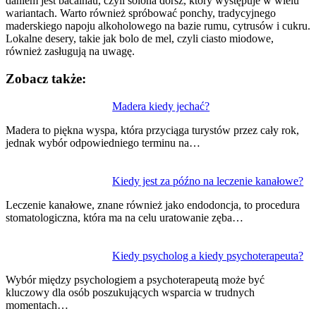
daniem jest bacalhau, czyli solona dorsz, który występuje w wielu
wariantach. Warto również spróbować ponchy, tradycyjnego
maderskiego napoju alkoholowego na bazie rumu, cytrusów i cukru.
Lokalne desery, takie jak bolo de mel, czyli ciasto miodowe,
również zasługują na uwagę.
Zobacz także:
Nawigacja
Madera kiedy jechać?
wpisu
Madera to piękna wyspa, która przyciąga turystów przez cały rok,
jednak wybór odpowiedniego terminu na…
Kiedy jest za późno na leczenie kanałowe?
Leczenie kanałowe, znane również jako endodoncja, to procedura
stomatologiczna, która ma na celu uratowanie zęba…
Kiedy psycholog a kiedy psychoterapeuta?
Wybór między psychologiem a psychoterapeutą może być
kluczowy dla osób poszukujących wsparcia w trudnych
momentach…