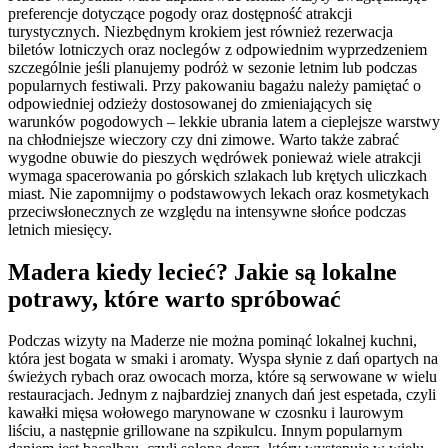
preferencje dotyczące pogody oraz dostępność atrakcji
turystycznych. Niezbędnym krokiem jest również rezerwacja
biletów lotniczych oraz noclegów z odpowiednim wyprzedzeniem
szczególnie jeśli planujemy podróż w sezonie letnim lub podczas
popularnych festiwali. Przy pakowaniu bagażu należy pamiętać o
odpowiedniej odzieży dostosowanej do zmieniających się
warunków pogodowych – lekkie ubrania latem a cieplejsze warstwy
na chłodniejsze wieczory czy dni zimowe. Warto także zabrać
wygodne obuwie do pieszych wędrówek ponieważ wiele atrakcji
wymaga spacerowania po górskich szlakach lub krętych uliczkach
miast. Nie zapomnijmy o podstawowych lekach oraz kosmetykach
przeciwsłonecznych ze względu na intensywne słońce podczas
letnich miesięcy.
Madera kiedy lecieć? Jakie są lokalne
potrawy, które warto spróbować
Podczas wizyty na Maderze nie można pominąć lokalnej kuchni,
która jest bogata w smaki i aromaty. Wyspa słynie z dań opartych na
świeżych rybach oraz owocach morza, które są serwowane w wielu
restauracjach. Jednym z najbardziej znanych dań jest espetada, czyli
kawałki mięsa wołowego marynowane w czosnku i laurowym
liściu, a następnie grillowane na szpikulcu. Innym popularnym