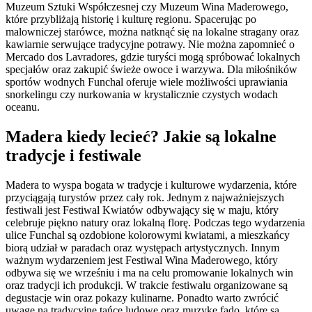
Muzeum Sztuki Współczesnej czy Muzeum Wina Maderowego,
które przybliżają historię i kulturę regionu. Spacerując po
malowniczej starówce, można natknąć się na lokalne stragany oraz
kawiarnie serwujące tradycyjne potrawy. Nie można zapomnieć o
Mercado dos Lavradores, gdzie turyści mogą spróbować lokalnych
specjałów oraz zakupić świeże owoce i warzywa. Dla miłośników
sportów wodnych Funchal oferuje wiele możliwości uprawiania
snorkelingu czy nurkowania w krystalicznie czystych wodach
oceanu.
Madera kiedy lecieć? Jakie są lokalne
tradycje i festiwale
Madera to wyspa bogata w tradycje i kulturowe wydarzenia, które
przyciągają turystów przez cały rok. Jednym z najważniejszych
festiwali jest Festiwal Kwiatów odbywający się w maju, który
celebruje piękno natury oraz lokalną florę. Podczas tego wydarzenia
ulice Funchal są ozdobione kolorowymi kwiatami, a mieszkańcy
biorą udział w paradach oraz występach artystycznych. Innym
ważnym wydarzeniem jest Festiwal Wina Maderowego, który
odbywa się we wrześniu i ma na celu promowanie lokalnych win
oraz tradycji ich produkcji. W trakcie festiwalu organizowane są
degustacje win oraz pokazy kulinarne. Ponadto warto zwrócić
uwagę na tradycyjne tańce ludowe oraz muzykę fado, które są