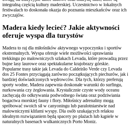
integralną częścią kultury maderskiej. Uczestnictwo w lokalnych
festiwalach to doskonała okazja do poznania mieszkańców oraz ich
zwyczajów.
Madera kiedy lecieć? Jakie aktywności
oferuje wyspa dla turystów
Madera to raj dla miłośników aktywnego wypoczynku i sportów
ekstremalnych. Wyspa oferuje wiele możliwości uprawiania
trekkingu po malowniczych szlakach Levada, które prowadzą przez
bujne lasy laurowe oraz spektakularne krajobrazy górskie.
Popularne trasy takie jak Levada do Caldeirão Verde czy Levada
dos 25 Fontes przyciągają zarówno początkujących piechurów, jak i
bardziej doświadczonych wędrowców. Dla tych, którzy preferują
sporty wodne, Madera zapewnia doskonałe warunki do surfingu,
nurkowania czy żeglowania. Krystalicznie czyste wody oceanu
zachęcają do odkrywania podwodnego świata oraz podziwiania
bogactwa morskiej fauny i flory. Miłośnicy adrenaliny mogą
spróbować swoich sił w canyoningu lub paralotniarstwie nad
malowniczymi klifami wyspy. Dla osób szukających relaksu
idealnym rozwiązaniem będą spacery po plażach lub kąpiele w
naturalnych basenach wulkanicznych Porto Moniz.