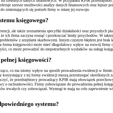
na rzetelnych danych finansowych. W przypadku KPIR przedsiębiorcy 
feruje szersze możliwości analizy danych finansowych oraz lepsze p
o zmieniających się potrzeb firmy w miarę jej rozwoju.
ystemu księgowego?
encji, ale także zrozumienia specyfiki działalności oraz przyszłych
e ich firma zaczyna rosnąć i przekraczać limity przychodów. W takiej
oblemów z urzędami skarbowymi. Innym częstym błędem jest brak kons
ia forma księgowości może mieć długofalowy wpływ na rozwój firmy ora
rzyści, co może prowadzić do niepotrzebnych wydatków na usługi księ
pełnej księgowości?
ząco, co ma istotny wpływ na sposób prowadzenia ewidencji w firmie.
korzystający z tej formy ewidencji muszą przestrzegać określonych z
czyć, że przedsiębiorcy prowadzący KPIR mają obowiązek przechowywa
tawy o rachunkowości. Firmy zobowiązane do prowadzenia pełnej księ
ów trwałych czy zobowiązań. Wymogi te mają na celu zapewnienie więk
dpowiedniego systemu?