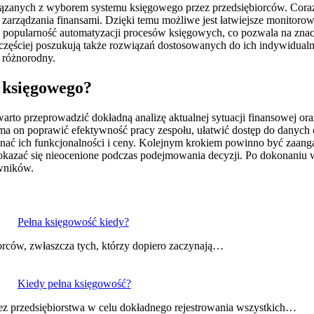
iązanych z wyborem systemu księgowego przez przedsiębiorców. Coraz 
do zarządzania finansami. Dzięki temu możliwe jest łatwiejsze monito
e popularność automatyzacji procesów księgowych, co pozwala na zna
zęściej poszukują także rozwiązań dostosowanych do ich indywidualnyc
 różnorodny.
 księgowego?
rto przeprowadzić dokładną analizę aktualnej sytuacji finansowej or
a on poprawić efektywność pracy zespołu, ułatwić dostęp do danych c
ównać ich funkcjonalności i ceny. Kolejnym krokiem powinno być za
okazać się nieocenione podczas podejmowania decyzji. Po dokonaniu 
wników.
Pełna księgowość kiedy?
iorców, zwłaszcza tych, którzy dopiero zaczynają…
Kiedy pełna księgowość?
zez przedsiębiorstwa w celu dokładnego rejestrowania wszystkich…