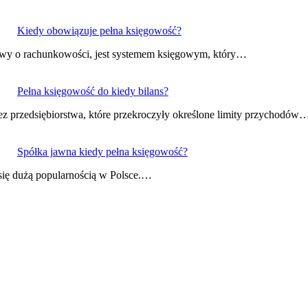
Kiedy obowiązuje pełna księgowość?
tawy o rachunkowości, jest systemem księgowym, który…
Pełna księgowość do kiedy bilans?
ez przedsiębiorstwa, które przekroczyły określone limity przychodów
Spółka jawna kiedy pełna księgowość?
y się dużą popularnością w Polsce.…