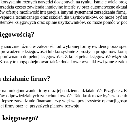
zystaniu różnych narzędzi dostępnych na rynku. Istnieje wiele prog
arzędzia często zawierają intuicyjne interfejsy oraz automatyczne akt
w oferuje możliwość integracji z innymi systemami zarządzania firmą
wsparcia technicznego oraz szkoleń dla użytkowników, co może być i
 systemów księgowych oraz opinie użytkowników, co może pomóc w pod
sięgowością?
 znacznie różnić w zależności od wybranej formy ewidencji oraz spec
e prowadzenie księgowości lub korzystanie z prostych programów kom
porównaniu do pełnej księgowości. Z kolei pełna księgowość wiąże si
e. Koszty te mogą obejmować także dodatkowe wydatki związane z zak
 działanie firmy?
a funkcjonowanie firmy oraz jej codzienną działalność. Przejście z 
ków odpowiedzialnych za rachunkowość. Taki krok może być czasoch
k lepsze zarządzanie finansami czy większa przejrzystość operacji go
wej firmy oraz jej przyszłych planów rozwoju.
u księgowego?