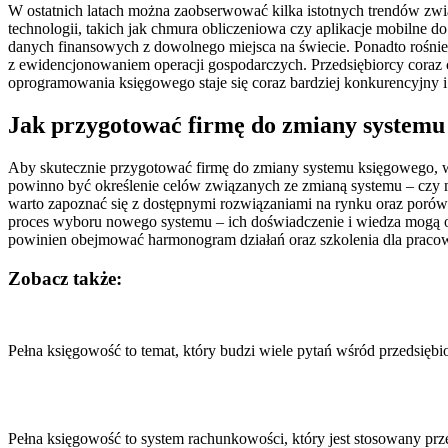
W ostatnich latach można zaobserwować kilka istotnych trendów zw
technologii, takich jak chmura obliczeniowa czy aplikacje mobilne 
danych finansowych z dowolnego miejsca na świecie. Ponadto rośni
z ewidencjonowaniem operacji gospodarczych. Przedsiębiorcy coraz c
oprogramowania księgowego staje się coraz bardziej konkurencyjny i
Jak przygotować firmę do zmiany systemu
Aby skutecznie przygotować firmę do zmiany systemu księgowego, wa
powinno być określenie celów związanych ze zmianą systemu – czy m
warto zapoznać się z dostępnymi rozwiązaniami na rynku oraz por
proces wyboru nowego systemu – ich doświadczenie i wiedza mogą 
powinien obejmować harmonogram działań oraz szkolenia dla praco
Zobacz także:
Nawigacja
wpisu
Pełna księgowość to temat, który budzi wiele pytań wśród przedsięb
Pełna księgowość to system rachunkowości, który jest stosowany pr