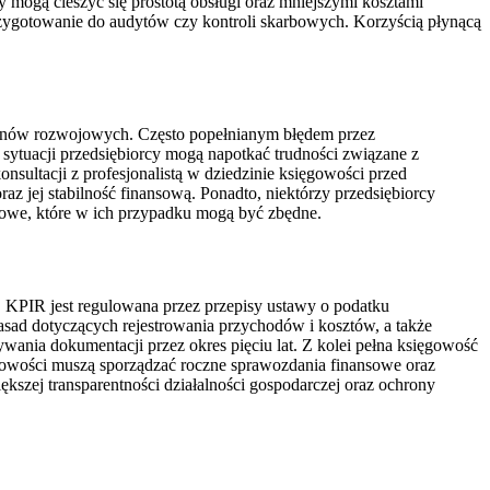
mogą cieszyć się prostotą obsługi oraz mniejszymi kosztami
rzygotowanie do audytów czy kontroli skarbowych. Korzyścią płynącą
 planów rozwojowych. Często popełnianym błędem przez
 sytuacji przedsiębiorcy mogą napotkać trudności związane z
ultacji z profesjonalistą w dziedzinie księgowości przed
z jej stabilność finansową. Ponadto, niektórzy przedsiębiorcy
gowe, które w ich przypadku mogą być zbędne.
 KPIR jest regulowana przez przepisy ustawy o podatku
asad dotyczących rejestrowania przychodów i kosztów, a także
nia dokumentacji przez okres pięciu lat. Z kolei pełna księgowość
gowości muszą sporządzać roczne sprawozdania finansowe oraz
szej transparentności działalności gospodarczej oraz ochrony