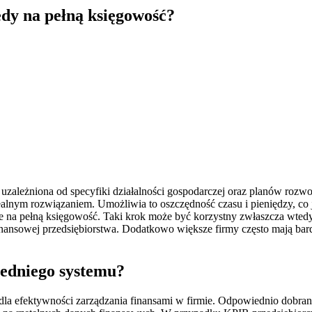
dy na pełną księgowość?
leżniona od specyfiki działalności gospodarczej oraz planów rozwoju f
lnym rozwiązaniem. Umożliwia to oszczędność czasu i pieniędzy, co je
e na pełną księgowość. Taki krok może być korzystny zwłaszcza wted
nansowej przedsiębiorstwa. Dodatkowo większe firmy często mają bard
iedniego systemu?
 efektywności zarządzania finansami w firmie. Odpowiednio dobrana