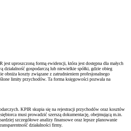
est uproszczoną formą ewidencji, która jest dostępna dla małych
ą działalność gospodarczą lub niewielkie spółki, gdzie obieg
e obniża koszty związane z zatrudnieniem profesjonalnego
eślone limity przychodów. Ta forma księgowości pozwala na
darczych. KPIR skupia się na rejestracji przychodów oraz kosztów
edsiębiorca musi prowadzić szerszą dokumentację, obejmującą m.in.
bardziej szczegółowe analizy finansowe oraz lepsze planowanie
ansparentność działalności firmy.