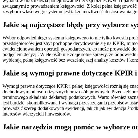
wydatków oraz ułatwia podejmowanie decyzji biznesowych opartych 
związanymi z prowadzeniem księgowości. Z kolei pełna księgowość o
z wyboru właściwego systemu jest także możliwość dostosowania go d
Jakie są najczęstsze błędy przy wyborze s
Wybór odpowiedniego systemu księgowego to nie tylko kwestia prefer
przedsiębiorców jest zbyt pochopne decydowanie się na KPIR, mimo ż
ewidencjonowaniem operacji gospodarczych, co może prowadzić do pr
podjęciem decyzji. Wiele osób nie zdaje sobie sprawy, że odpowiedn
wybierają pełną księgowość bez wcześniejszej analizy kosztów i ko
Jakie są wymogi prawne dotyczące KPIR i 
Wymogi prawne dotyczące KPIR i pełnej księgowości różnią się znac
dochodowym od osób fizycznych oraz osób prawnych. Przedsiębiorcy 
terminowego składania deklaracji podatkowych. Warto również zazna
jest bardziej skomplikowana i wymaga przestrzegania przepisów us
prowadzić szereg dodatkowych ewidencji, takich jak ewidencja środk
interesów wierzycieli i inwestorów.
Jakie narzędzia mogą pomóc w wyborze o