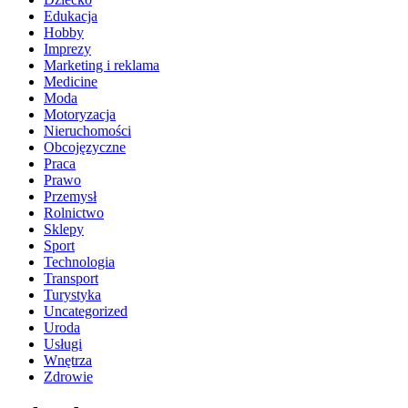
Edukacja
Hobby
Imprezy
Marketing i reklama
Medicine
Moda
Motoryzacja
Nieruchomości
Obcojęzyczne
Praca
Prawo
Przemysł
Rolnictwo
Sklepy
Sport
Technologia
Transport
Turystyka
Uncategorized
Uroda
Usługi
Wnętrza
Zdrowie