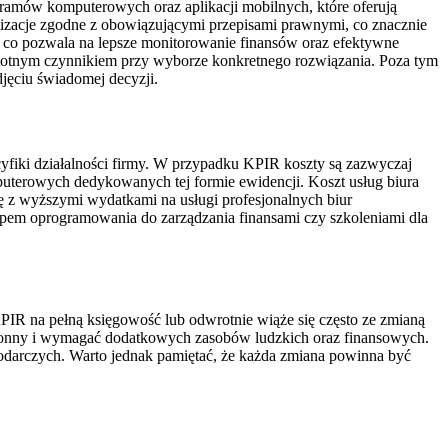
ramów komputerowych oraz aplikacji mobilnych, które oferują
ualizacje zgodne z obowiązującymi przepisami prawnymi, co znacznie
, co pozwala na lepsze monitorowanie finansów oraz efektywne
stotnym czynnikiem przy wyborze konkretnego rozwiązania. Poza tym
jęciu świadomej decyzji.
yfiki działalności firmy. W przypadku KPIR koszty są zazwyczaj
puterowych dedykowanych tej formie ewidencji. Koszt usług biura
ę z wyższymi wydatkami na usługi profesjonalnych biur
upem oprogramowania do zarządzania finansami czy szkoleniami dla
KPIR na pełną księgowość lub odwrotnie wiąże się często ze zmianą
łonny i wymagać dodatkowych zasobów ludzkich oraz finansowych.
spodarczych. Warto jednak pamiętać, że każda zmiana powinna być