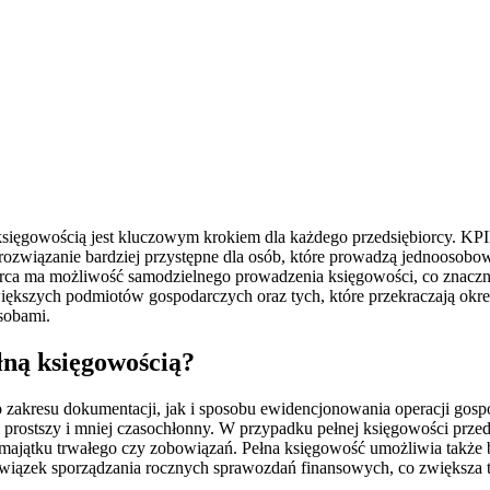
gowością jest kluczowym krokiem dla każdego przedsiębiorcy. KPIR j
 rozwiązanie bardziej przystępne dla osób, które prowadzą jednoosobow
rca ma możliwość samodzielnego prowadzenia księgowości, co znaczni
większych podmiotów gospodarczych oraz tych, które przekraczają okr
asobami.
łną księgowością?
akresu dokumentacji, jak i sposobu ewidencjonowania operacji gospo
em prostszy i mniej czasochłonny. W przypadku pełnej księgowości prz
 majątku trwałego czy zobowiązań. Pełna księgowość umożliwia także 
owiązek sporządzania rocznych sprawozdań finansowych, co zwiększa tr