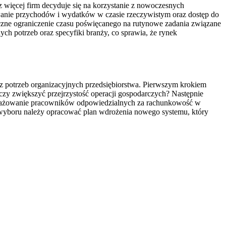
więcej firm decyduje się na korzystanie z nowoczesnych
rowanie przychodów i wydatków w czasie rzeczywistym oraz dostęp do
czne ograniczenie czasu poświęcanego na rutynowe zadania związane
h potrzeb oraz specyfiki branży, co sprawia, że rynek
az potrzeb organizacyjnych przedsiębiorstwa. Pierwszym krokiem
zy zwiększyć przejrzystość operacji gospodarczych? Następnie
angażowanie pracowników odpowiedzialnych za rachunkowość w
wyboru należy opracować plan wdrożenia nowego systemu, który