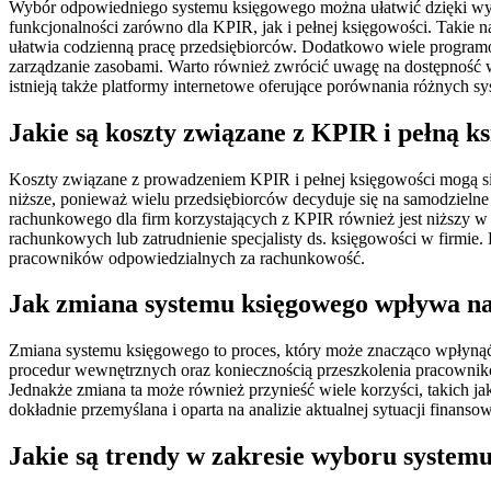
Wybór odpowiedniego systemu księgowego można ułatwić dzięki wykor
funkcjonalności zarówno dla KPIR, jak i pełnej księgowości. Takie n
ułatwia codzienną pracę przedsiębiorców. Dodatkowo wiele programó
zarządzanie zasobami. Warto również zwrócić uwagę na dostępność 
istnieją także platformy internetowe oferujące porównania różnych
Jakie są koszty związane z KPIR i pełną k
Koszty związane z prowadzeniem KPIR i pełnej księgowości mogą się
niższe, ponieważ wielu przedsiębiorców decyduje się na samodzieln
rachunkowego dla firm korzystających z KPIR również jest niższy w 
rachunkowych lub zatrudnienie specjalisty ds. księgowości w firmi
pracowników odpowiedzialnych za rachunkowość.
Jak zmiana systemu księgowego wpływa na
Zmiana systemu księgowego to proces, który może znacząco wpłynąć n
procedur wewnętrznych oraz koniecznością przeszkolenia pracowni
Jednakże zmiana ta może również przynieść wiele korzyści, takich ja
dokładnie przemyślana i oparta na analizie aktualnej sytuacji finanso
Jakie są trendy w zakresie wyboru system