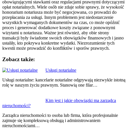
obowiązującymi stawkami oraz regulacjami prawnymi dotyczącymi
opłat notarialnych. Wiele osób nie zdaje sobie sprawy, że wysokość
honorarium notariusza może być negocjowana, co prowadzi do
przepłacania za usługi. Innym problemem jest niedostarczenie
wszystkich wymaganych dokumentów na czas, co może opóźnić
proces i generować dodatkowe koszty związane z ponownymi
wizytami u notariusza. Ważne jest również, aby obie strony
transakcji były świadome swoich obowiązków finansowych i jasno
ustaliły, kto pokrywa konkretne wydatki. Niezrozumienie tych
kwestii może prowadzić do konfliktów i sporów prawnych.
Zobacz także:
Nawigacja
Usługi notarialne
wpisu
Usługi notarialne: kancelarie notarialne odgrywają niezwykle istotną
rolę w naszym życiu prawnym. Stanowią one filar…
Kim jest i jakie obowiązki ma zarządca
nieruchomości?
Zarządca nieruchomości to osoba lub firma, która profesjonalnie
zajmuje się kompleksową obsługą i administrowaniem
nieruchomościami…