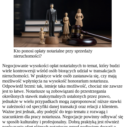
Kto ponosi opłaty notarialne przy sprzedaży
nieruchomości?
Negocjowanie wysokości opłat notarialnych to temat, który budzi
wiele kontrowersji wśród osób biorących udział w transakcjach
nieruchomości. W praktyce wiele osób zastanawia się, czy mają
możliwość wpłynięcia na wysokość honorarium notariusza.
Odpowiedź brzmi: tak, istnieje taka możliwość, chociaż nie zawsze
jest to łatwe. Notariusze są zobowiązani do przestrzegania
określonych stawek maksymalnych ustalonych przez prawo,
jednakże w wielu przypadkach mogą zaproponować niższe stawki
w zależności od specyfiki danej transakcji oraz relacji z klientem.
Ważne jest jednak, aby podejść do tego tematu z rozwagą i
szacunkiem dla pracy notariusza. Negocjacje powinny odbywać się
w sposób kulturalny i profesjonalny. Dobrą praktyką jest również
porównanie ofert różnych notariuszy przed podjęciem decyzji o