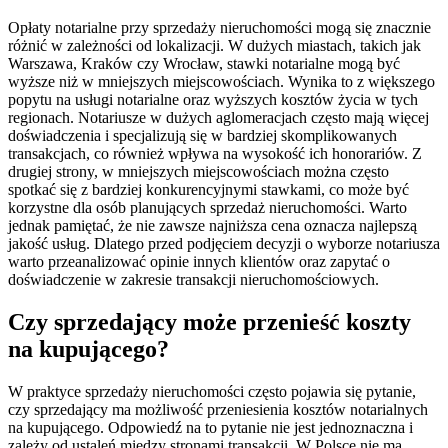
Opłaty notarialne przy sprzedaży nieruchomości mogą się znacznie
różnić w zależności od lokalizacji. W dużych miastach, takich jak
Warszawa, Kraków czy Wrocław, stawki notarialne mogą być
wyższe niż w mniejszych miejscowościach. Wynika to z większego
popytu na usługi notarialne oraz wyższych kosztów życia w tych
regionach. Notariusze w dużych aglomeracjach często mają więcej
doświadczenia i specjalizują się w bardziej skomplikowanych
transakcjach, co również wpływa na wysokość ich honorariów. Z
drugiej strony, w mniejszych miejscowościach można często
spotkać się z bardziej konkurencyjnymi stawkami, co może być
korzystne dla osób planujących sprzedaż nieruchomości. Warto
jednak pamiętać, że nie zawsze najniższa cena oznacza najlepszą
jakość usług. Dlatego przed podjęciem decyzji o wyborze notariusza
warto przeanalizować opinie innych klientów oraz zapytać o
doświadczenie w zakresie transakcji nieruchomościowych.
Czy sprzedający może przenieść koszty
na kupującego?
W praktyce sprzedaży nieruchomości często pojawia się pytanie,
czy sprzedający ma możliwość przeniesienia kosztów notarialnych
na kupującego. Odpowiedź na to pytanie nie jest jednoznaczna i
zależy od ustaleń między stronami transakcji. W Polsce nie ma