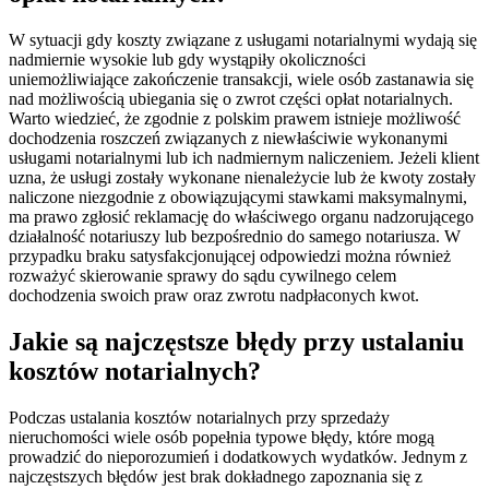
W sytuacji gdy koszty związane z usługami notarialnymi wydają się
nadmiernie wysokie lub gdy wystąpiły okoliczności
uniemożliwiające zakończenie transakcji, wiele osób zastanawia się
nad możliwością ubiegania się o zwrot części opłat notarialnych.
Warto wiedzieć, że zgodnie z polskim prawem istnieje możliwość
dochodzenia roszczeń związanych z niewłaściwie wykonanymi
usługami notarialnymi lub ich nadmiernym naliczeniem. Jeżeli klient
uzna, że usługi zostały wykonane nienależycie lub że kwoty zostały
naliczone niezgodnie z obowiązującymi stawkami maksymalnymi,
ma prawo zgłosić reklamację do właściwego organu nadzorującego
działalność notariuszy lub bezpośrednio do samego notariusza. W
przypadku braku satysfakcjonującej odpowiedzi można również
rozważyć skierowanie sprawy do sądu cywilnego celem
dochodzenia swoich praw oraz zwrotu nadpłaconych kwot.
Jakie są najczęstsze błędy przy ustalaniu
kosztów notarialnych?
Podczas ustalania kosztów notarialnych przy sprzedaży
nieruchomości wiele osób popełnia typowe błędy, które mogą
prowadzić do nieporozumień i dodatkowych wydatków. Jednym z
najczęstszych błędów jest brak dokładnego zapoznania się z