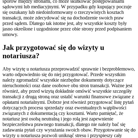
sporów między stronami, co może skutkować postępowaniami
sądowymi lub mediacyjnymi. W przypadku gdy kupujący poczuje
się oszukany lub niedoinformowany o rzeczywistych kosztach
transakcji, może zdecydować się na dochodzenie swoich praw
przed sądem. Dlatego tak istotne jest, aby wszystkie koszty były
jasno określone i uzgodnione przez obie strony przed podpisaniem
umowy.
Jak przygotować się do wizyty u
notariusza?
Aby wizytę u notariusza przeprowadzić sprawnie i bezproblemowo,
warto odpowiednio się do niej przygotować. Przede wszystkim
należy zgromadzić wszystkie niezbędne dokumenty dotyczące
nieruchomości oraz dane osobowe obu stron transakcji. Ważne jest
również, aby przed wizytą dokładnie omówić wszystkie szczegóły
transakcji z drugą stroną oraz ustalić warunki finansowe związane z
opłatami notarialnymi. Dobrze jest również przygotować listę pytań
dotyczących procesu sprzedaży oraz ewentualnych wątpliwości
związanych z dokumentacją czy kosztami. Warto pamiętać, że
notariusz jest osobą neutralną i jego rolą jest zapewnienie
bezpieczeństwa prawnego transakcji, dlatego nie należy bać się
zadawania pytań czy wyrażania swoich obaw. Przygotowanie się do
wizyty u notariusza pozwoli uniknąć stresu i przyspieszy cały