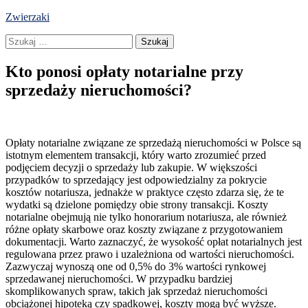
Skip
Zwierzaki
to
Szukaj:
content
Kto ponosi opłaty notarialne przy
sprzedaży nieruchomości?
Opłaty notarialne związane ze sprzedażą nieruchomości w Polsce są
istotnym elementem transakcji, który warto zrozumieć przed
podjęciem decyzji o sprzedaży lub zakupie. W większości
przypadków to sprzedający jest odpowiedzialny za pokrycie
kosztów notariusza, jednakże w praktyce często zdarza się, że te
wydatki są dzielone pomiędzy obie strony transakcji. Koszty
notarialne obejmują nie tylko honorarium notariusza, ale również
różne opłaty skarbowe oraz koszty związane z przygotowaniem
dokumentacji. Warto zaznaczyć, że wysokość opłat notarialnych jest
regulowana przez prawo i uzależniona od wartości nieruchomości.
Zazwyczaj wynoszą one od 0,5% do 3% wartości rynkowej
sprzedawanej nieruchomości. W przypadku bardziej
skomplikowanych spraw, takich jak sprzedaż nieruchomości
obciążonej hipoteką czy spadkowej, koszty mogą być wyższe.