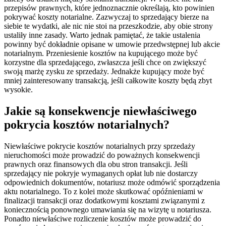
przepisów prawnych, które jednoznacznie określają, kto powinien
pokrywać koszty notarialne. Zazwyczaj to sprzedający bierze na
siebie te wydatki, ale nic nie stoi na przeszkodzie, aby obie strony
ustaliły inne zasady. Warto jednak pamiętać, że takie ustalenia
powinny być dokładnie opisane w umowie przedwstępnej lub akcie
notarialnym. Przeniesienie kosztów na kupującego może być
korzystne dla sprzedającego, zwłaszcza jeśli chce on zwiększyć
swoją marżę zysku ze sprzedaży. Jednakże kupujący może być
mniej zainteresowany transakcją, jeśli całkowite koszty będą zbyt
wysokie.
Jakie są konsekwencje niewłaściwego
pokrycia kosztów notarialnych?
Niewłaściwe pokrycie kosztów notarialnych przy sprzedaży
nieruchomości może prowadzić do poważnych konsekwencji
prawnych oraz finansowych dla obu stron transakcji. Jeśli
sprzedający nie pokryje wymaganych opłat lub nie dostarczy
odpowiednich dokumentów, notariusz może odmówić sporządzenia
aktu notarialnego. To z kolei może skutkować opóźnieniami w
finalizacji transakcji oraz dodatkowymi kosztami związanymi z
koniecznością ponownego umawiania się na wizytę u notariusza.
Ponadto niewłaściwe rozliczenie kosztów może prowadzić do