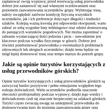
zaplanować swoją wyprawę; przed rezerwacją usług przewodnika
dobrze jest zastanowić się nad własnymi oczekiwaniami oraz
poziomem zaawansowania uczestników grupy. Wybierając trasę,
należy uwzględnić zarówno kondycję fizyczną wszystkich
uczestników, jak i ich preferencje dotyczące długości i trudności
szlaków. Kolejną ważną kwestią jest odpowiedni ekwipunek; warto
zabrać ze sobą wygodne buty trekkingowe oraz odzież dostosowaną
do panujących warunków pogodowych. Nie można zapominać o
zabraniu wystarczającej ilości jedzenia i picia – nawodnienie jest
kluczowe podczas wysiłku fizycznego w górach. Dobrze jest
również poinformować przewodnika o ewentualnych problemach
zdrowotnych lub alergiach uczestników; dzięki temu będzie on
mógł lepiej dostosować trasę oraz tempo marszu do potrzeb grupy.
Jakie są opinie turystów korzystających z
usług przewodników górskich?
Opinie turystów korzystających z usług przewodników górskich są
zazwyczaj bardzo pozytywne i pełne entuzjazmu względem tego
rodzaju doświadczeń. Wielu uczestników podkreśla znaczenie
obecności profesjonalisty podczas wyprawy; dzięki jego wiedzy i
doświadczeniu czuli się znacznie bezpieczniej na szlakach górskich.
Turyści często zwracają uwagę na umiejętność przewodnika do
dostosowywania trasy do poziomu zaawansowania grupy oraz