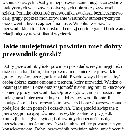
wspinaczkowych. Osoby mniej doświadczone mogą skorzystać z
praktycznych wskazówek dotyczących ubioru czy żywności na
szlaku. Ponadto obecność przewodnika zwiększa bezpieczeństwo
całej grupy poprzez monitorowanie warunków atmosferycznych
oraz ewentualnych zagrożeń na trasie. Wspólna wyprawa z
przewodnikiem to także doskonała okazja do integracji i budowania
relacji między uczestnikami wycieczki.
Jakie umiejętności powinien mieć dobry
przewodnik górski?
Dobry przewodnik górski powinien posiadać szereg umiejętności
oraz cech charakteru, które pozwolą mu skutecznie prowadzić
grupy turystów przez górskie szlaki. Przede wszystkim musi być
osobą dobrze zaznajomioną z terenem, który prowadzi. Wiedza o
lokalnej faunie i florze oraz znajomość historii regionu to kluczowe
elementy pracy przewodnika. Oprócz tego ważne jest posiadanie
umiejętności interpersonalnych – dobry przewodnik potrafi
nawiązać kontakt z uczestnikami wycieczki oraz dostosować swoje
podejście do ich potrzeb i oczekiwań. Umiejętności związane z
pierwszą pomocą są również niezwykle istotne; w przypadku
kontuzji lub nagłych sytuacji zdrowotnych obecność osoby
przeszkolonej może uratować życie lub zapobiec poważniejszym
konsekwencjom. Dobry przewodnik powinien także umieć ocenić