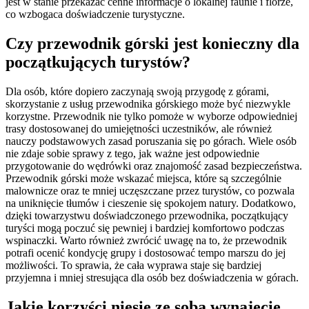
jest w stanie przekazać cenne informacje o lokalnej faunie i florze,
co wzbogaca doświadczenie turystyczne.
Czy przewodnik górski jest konieczny dla
początkujących turystów?
Dla osób, które dopiero zaczynają swoją przygodę z górami,
skorzystanie z usług przewodnika górskiego może być niezwykle
korzystne. Przewodnik nie tylko pomoże w wyborze odpowiedniej
trasy dostosowanej do umiejętności uczestników, ale również
nauczy podstawowych zasad poruszania się po górach. Wiele osób
nie zdaje sobie sprawy z tego, jak ważne jest odpowiednie
przygotowanie do wędrówki oraz znajomość zasad bezpieczeństwa.
Przewodnik górski może wskazać miejsca, które są szczególnie
malownicze oraz te mniej uczęszczane przez turystów, co pozwala
na uniknięcie tłumów i cieszenie się spokojem natury. Dodatkowo,
dzięki towarzystwu doświadczonego przewodnika, początkujący
turyści mogą poczuć się pewniej i bardziej komfortowo podczas
wspinaczki. Warto również zwrócić uwagę na to, że przewodnik
potrafi ocenić kondycję grupy i dostosować tempo marszu do jej
możliwości. To sprawia, że cała wyprawa staje się bardziej
przyjemna i mniej stresująca dla osób bez doświadczenia w górach.
Jakie korzyści niesie ze sobą wynajęcie