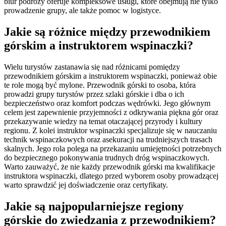
biur podróży oferuje kompleksowe usługi, które obejmują nie tylko
prowadzenie grupy, ale także pomoc w logistyce.
Jakie są różnice między przewodnikiem
górskim a instruktorem wspinaczki?
Wielu turystów zastanawia się nad różnicami pomiędzy
przewodnikiem górskim a instruktorem wspinaczki, ponieważ obie
te role mogą być mylone. Przewodnik górski to osoba, która
prowadzi grupy turystów przez szlaki górskie i dba o ich
bezpieczeństwo oraz komfort podczas wędrówki. Jego głównym
celem jest zapewnienie przyjemności z odkrywania piękna gór oraz
przekazywanie wiedzy na temat otaczającej przyrody i kultury
regionu. Z kolei instruktor wspinaczki specjalizuje się w nauczaniu
technik wspinaczkowych oraz asekuracji na trudniejszych trasach
skalnych. Jego rola polega na przekazaniu umiejętności potrzebnych
do bezpiecznego pokonywania trudnych dróg wspinaczkowych.
Warto zauważyć, że nie każdy przewodnik górski ma kwalifikacje
instruktora wspinaczki, dlatego przed wyborem osoby prowadzącej
warto sprawdzić jej doświadczenie oraz certyfikaty.
Jakie są najpopularniejsze regiony
górskie do zwiedzania z przewodnikiem?