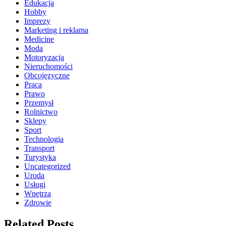
Edukacja
Hobby
Imprezy
Marketing i reklama
Medicine
Moda
Motoryzacja
Nieruchomości
Obcojęzyczne
Praca
Prawo
Przemysł
Rolnictwo
Sklepy
Sport
Technologia
Transport
Turystyka
Uncategorized
Uroda
Usługi
Wnętrza
Zdrowie
Related Posts