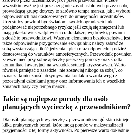
zarówno przez uczestników, jak i przez przewodnika. Przede
wszystkim ważne jest przestrzeganie zasad ustalonych przez osobę
prowadzącą grupę; dotyczy to zarówno tempa marszu, jak i wyboru
odpowiednich tras dostosowanych do umiejętności uczestników.
Uczestnicy powinni być świadomi swoich ograniczeń i nie
podejmować niepotrzebnego ryzyka; jeśli czują się zmęczeni lub
mają jakiekolwiek wątpliwości co do dalszej wędrówki, powinni
zgłosić to przewodnikowi. Ważnym elementem bezpieczeństwa jest
także odpowiednie przygotowanie ekwipunku; należy zabrać ze
sobą wystarczającą ilość jedzenia i picia oraz odpowiednią odzież
dostosowaną do warunków atmosferycznych. Przewodnik powinien
zawsze mieć przy sobie apteczkę pierwszej pomocy oraz środki
komunikacji awaryjnej na wypadek sytuacji kryzysowych. Warto
również pamiętać o zasadzie „nie zostawiaj nikogo za sobą”, co
oznacza konieczność utrzymywania kontaktu wzrokowego z
pozostałymi członkami grupy oraz informowania ich o wszelkich
zmianach trasy czy tempa marszu.
Jakie są najlepsze porady dla osób
planujących wycieczkę z przewodnikiem?
Dla osób planujących wycieczkę z przewodnikiem górskim istnieje
kilka praktycznych porad, które mogą pomóc w maksymalizacji
przyjemności z tej formy aktywności. Po pierwsze warto dokładnie