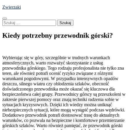
Skip
Zwierzaki
to
content
Szukaj:
Kiedy potrzebny przewodnik górski?
Wybierając się w góry, szczególnie w trudnych warunkach
atmosferycznych, warto rozważyć skorzystanie z usług
przewodnika górskiego. Tego rodzaju profesjonalista nie tylko zna
teren, ale również potrafi ocenić ryzyko związane z różnymi
warunkami pogodowymi. W przypadku intensywnych opadów
deszczu, silnego wiatru czy oblodzenia szlaków, obecność
doświadczonego przewodnika może okazać się kluczowa dla
bezpieczeństwa całej grupy. Przewodnicy górscy są przeszkoleni w
zakresie pierwszej pomocy oraz znają techniki radzenia sobie w
sytuacjach kryzysowych. Dzięki ich wiedzy można uniknąć
niebezpiecznych sytuacji, które mogą wystąpić podczas wędrówki.
Dodatkowo przewodnik potrafi dostosować trasę do aktualnych
warunków, co pozwala na bezpieczne i komfortowe przemierzanie
górskich szlaków. Warto również pamiętać, że przewodnik górski