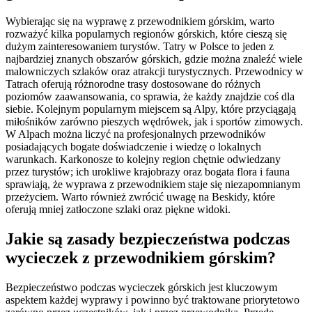
Wybierając się na wyprawę z przewodnikiem górskim, warto
rozważyć kilka popularnych regionów górskich, które cieszą się
dużym zainteresowaniem turystów. Tatry w Polsce to jeden z
najbardziej znanych obszarów górskich, gdzie można znaleźć wiele
malowniczych szlaków oraz atrakcji turystycznych. Przewodnicy w
Tatrach oferują różnorodne trasy dostosowane do różnych
poziomów zaawansowania, co sprawia, że każdy znajdzie coś dla
siebie. Kolejnym popularnym miejscem są Alpy, które przyciągają
miłośników zarówno pieszych wędrówek, jak i sportów zimowych.
W Alpach można liczyć na profesjonalnych przewodników
posiadających bogate doświadczenie i wiedzę o lokalnych
warunkach. Karkonosze to kolejny region chętnie odwiedzany
przez turystów; ich urokliwe krajobrazy oraz bogata flora i fauna
sprawiają, że wyprawa z przewodnikiem staje się niezapomnianym
przeżyciem. Warto również zwrócić uwagę na Beskidy, które
oferują mniej zatłoczone szlaki oraz piękne widoki.
Jakie są zasady bezpieczeństwa podczas
wycieczek z przewodnikiem górskim?
Bezpieczeństwo podczas wycieczek górskich jest kluczowym
aspektem każdej wyprawy i powinno być traktowane priorytetowo