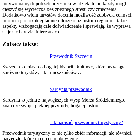
indywidualnych potrzeb uczestników; dzięki temu każdy mógł
cieszyć się wycieczką bez zbędnego stresu czy zmęczenia.
Dodatkowo wielu turystów docenia możliwość zdobycia cennych
informacji o lokalnej faunie i florze oraz historii regionu – takie
aspekty wzbogacają całe doświadczenie i sprawiają, że wyprawa
staje się bardziej interesująca.
Zobacz także:
Nawigacja
Przewodnik Szczecin
wpisu
Szczecin to miasto o bogatej historii i kulturze, które przyciąga
zarówno turystów, jak i mieszkańców.…
Sardynia przewodnik
Sardynia to jedna z największych wysp Morza Śródziemnego,
znana ze swojej pięknej przyrody, bogatej historii…
Jak napisać przewodnik turystyczny?
Przewodnik turystyczny to nie tylko zbiór informacji, ale również
narzędzie, które ma na celu ułatwienie…