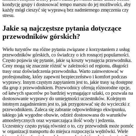
kondycję grupy i dostosować tempo marszu do jej możliwości, aby
każdy mógł cieszyć się wyprawą bez nadmiernego zmęczenia czy
stresu.
Jakie są najczęstsze pytania dotyczące
przewodników górskich?
Wielu turystów ma różne pytania związane z korzystaniem z usług
przewodników górskich, co świadczy o ich rosnącej popularności.
Często pojawia się pytanie, jakie są koszty wynajęcia przewodnika.
Ceny mogą się znacznie różnić w zależności od regionu, długości
trasy oraz doświadczenia przewodnika. Warto zainwestować w
profesjonalistę, który zapewni bezpieczeństwo i komfort podczas
wyprawy. Innym częstym zapytaniem jest to, jakie trasy są dostępne
dla grup z przewodnikiem. Przewodnicy oferują różnorodne opcje,
od łatwych spacerów po bardziej wymagające szlaki, co pozwala na
dostosowanie wyprawy do umiejętności uczestników. Kolejnym
istotnym zagadnieniem jest to, jak przygotować się do wycieczki z
przewodnikiem. Zaleca się zabranie odpowiedniego ekwipunku,
takiego jak wygodne obuwie, odzież dostosowana do warunków
atmosferycznych oraz wystarczająca ilość wody i jedzenia.
Uczestnicy często pytają również o to, czy przewodnik może pomóc
w organizacji transportu do miejsca rozpoczęcia wędrówki. Wiele