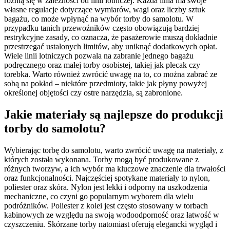
różnią się w zależności od linii lotniczej. Każda linia ma swoje
własne regulacje dotyczące wymiarów, wagi oraz liczby sztuk
bagażu, co może wpłynąć na wybór torby do samolotu. W
przypadku tanich przewoźników często obowiązują bardziej
restrykcyjne zasady, co oznacza, że pasażerowie muszą dokładnie
przestrzegać ustalonych limitów, aby uniknąć dodatkowych opłat.
Wiele linii lotniczych pozwala na zabranie jednego bagażu
podręcznego oraz małej torby osobistej, takiej jak plecak czy
torebka. Warto również zwrócić uwagę na to, co można zabrać ze
sobą na pokład – niektóre przedmioty, takie jak płyny powyżej
określonej objętości czy ostre narzędzia, są zabronione.
Jakie materiały są najlepsze do produkcji
torby do samolotu?
Wybierając torbę do samolotu, warto zwrócić uwagę na materiały, z
których została wykonana. Torby mogą być produkowane z
różnych tworzyw, a ich wybór ma kluczowe znaczenie dla trwałości
oraz funkcjonalności. Najczęściej spotykane materiały to nylon,
poliester oraz skóra. Nylon jest lekki i odporny na uszkodzenia
mechaniczne, co czyni go popularnym wyborem dla wielu
podróżników. Poliester z kolei jest często stosowany w torbach
kabinowych ze względu na swoją wodoodporność oraz łatwość w
czyszczeniu. Skórzane torby natomiast oferują elegancki wygląd i