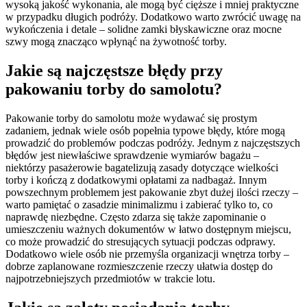
wysoką jakość wykonania, ale mogą być cięższe i mniej praktyczne
w przypadku długich podróży. Dodatkowo warto zwrócić uwagę na
wykończenia i detale – solidne zamki błyskawiczne oraz mocne
szwy mogą znacząco wpłynąć na żywotność torby.
Jakie są najczęstsze błędy przy
pakowaniu torby do samolotu?
Pakowanie torby do samolotu może wydawać się prostym
zadaniem, jednak wiele osób popełnia typowe błędy, które mogą
prowadzić do problemów podczas podróży. Jednym z najczęstszych
błędów jest niewłaściwe sprawdzenie wymiarów bagażu –
niektórzy pasażerowie bagatelizują zasady dotyczące wielkości
torby i kończą z dodatkowymi opłatami za nadbagaż. Innym
powszechnym problemem jest pakowanie zbyt dużej ilości rzeczy –
warto pamiętać o zasadzie minimalizmu i zabierać tylko to, co
naprawdę niezbędne. Często zdarza się także zapominanie o
umieszczeniu ważnych dokumentów w łatwo dostępnym miejscu,
co może prowadzić do stresujących sytuacji podczas odprawy.
Dodatkowo wiele osób nie przemyśla organizacji wnętrza torby –
dobrze zaplanowane rozmieszczenie rzeczy ułatwia dostęp do
najpotrzebniejszych przedmiotów w trakcie lotu.