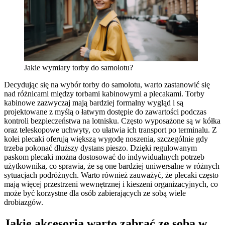
Jakie wymiary torby do samolotu?
Decydując się na wybór torby do samolotu, warto zastanowić się
nad różnicami między torbami kabinowymi a plecakami. Torby
kabinowe zazwyczaj mają bardziej formalny wygląd i są
projektowane z myślą o łatwym dostępie do zawartości podczas
kontroli bezpieczeństwa na lotnisku. Często wyposażone są w kółka
oraz teleskopowe uchwyty, co ułatwia ich transport po terminalu. Z
kolei plecaki oferują większą wygodę noszenia, szczególnie gdy
trzeba pokonać dłuższy dystans pieszo. Dzięki regulowanym
paskom plecaki można dostosować do indywidualnych potrzeb
użytkownika, co sprawia, że są one bardziej uniwersalne w różnych
sytuacjach podróżnych. Warto również zauważyć, że plecaki często
mają więcej przestrzeni wewnętrznej i kieszeni organizacyjnych, co
może być korzystne dla osób zabierających ze sobą wiele
drobiazgów.
Jakie akcesoria warto zabrać ze sobą w