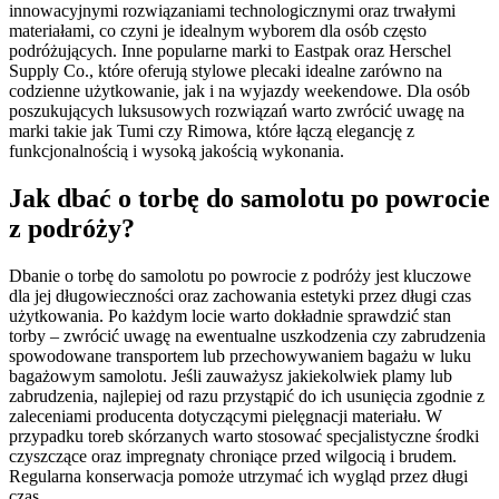
innowacyjnymi rozwiązaniami technologicznymi oraz trwałymi
materiałami, co czyni je idealnym wyborem dla osób często
podróżujących. Inne popularne marki to Eastpak oraz Herschel
Supply Co., które oferują stylowe plecaki idealne zarówno na
codzienne użytkowanie, jak i na wyjazdy weekendowe. Dla osób
poszukujących luksusowych rozwiązań warto zwrócić uwagę na
marki takie jak Tumi czy Rimowa, które łączą elegancję z
funkcjonalnością i wysoką jakością wykonania.
Jak dbać o torbę do samolotu po powrocie
z podróży?
Dbanie o torbę do samolotu po powrocie z podróży jest kluczowe
dla jej długowieczności oraz zachowania estetyki przez długi czas
użytkowania. Po każdym locie warto dokładnie sprawdzić stan
torby – zwrócić uwagę na ewentualne uszkodzenia czy zabrudzenia
spowodowane transportem lub przechowywaniem bagażu w luku
bagażowym samolotu. Jeśli zauważysz jakiekolwiek plamy lub
zabrudzenia, najlepiej od razu przystąpić do ich usunięcia zgodnie z
zaleceniami producenta dotyczącymi pielęgnacji materiału. W
przypadku toreb skórzanych warto stosować specjalistyczne środki
czyszczące oraz impregnaty chroniące przed wilgocią i brudem.
Regularna konserwacja pomoże utrzymać ich wygląd przez długi
czas.