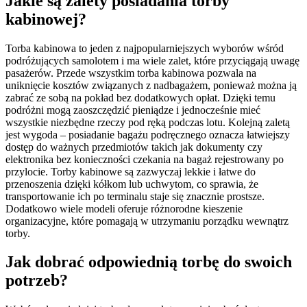
Jakie są zalety posiadania torby
kabinowej?
Torba kabinowa to jeden z najpopularniejszych wyborów wśród
podróżujących samolotem i ma wiele zalet, które przyciągają uwagę
pasażerów. Przede wszystkim torba kabinowa pozwala na
uniknięcie kosztów związanych z nadbagażem, ponieważ można ją
zabrać ze sobą na pokład bez dodatkowych opłat. Dzięki temu
podróżni mogą zaoszczędzić pieniądze i jednocześnie mieć
wszystkie niezbędne rzeczy pod ręką podczas lotu. Kolejną zaletą
jest wygoda – posiadanie bagażu podręcznego oznacza łatwiejszy
dostęp do ważnych przedmiotów takich jak dokumenty czy
elektronika bez konieczności czekania na bagaż rejestrowany po
przylocie. Torby kabinowe są zazwyczaj lekkie i łatwe do
przenoszenia dzięki kółkom lub uchwytom, co sprawia, że
transportowanie ich po terminalu staje się znacznie prostsze.
Dodatkowo wiele modeli oferuje różnorodne kieszenie
organizacyjne, które pomagają w utrzymaniu porządku wewnątrz
torby.
Jak dobrać odpowiednią torbę do swoich
potrzeb?