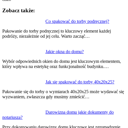
Zobacz także:
Nawigacja
Co spakować do torby podręcznej?
wpisu
Pakowanie do torby podręcznej to kluczowy element każdej
podróży, niezależnie od jej celu. Warto zacząć…
Jakie okna do domu?
Wybór odpowiednich okien do domu jest kluczowym elementem,
który wpływa na estetykę oraz funkcjonalność budynku.…
Jak się spakować do torby 40x20x25?
Pakowanie się do torby o wymiarach 40x20x25 może wydawać się
wyzwaniem, zwłaszcza gdy musimy zmieścić…
Darowizna domu jakie dokumenty do
notariusza?
Przy dokonywaniu darowizny domu kluczowe jest zgromadzenie