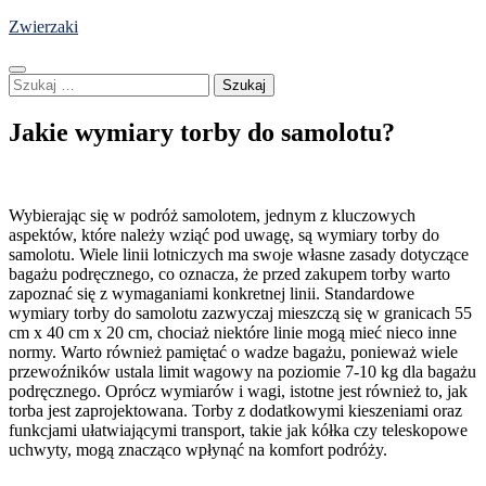
Skip
Zwierzaki
to
content
Szukaj:
Jakie wymiary torby do samolotu?
Wybierając się w podróż samolotem, jednym z kluczowych
aspektów, które należy wziąć pod uwagę, są wymiary torby do
samolotu. Wiele linii lotniczych ma swoje własne zasady dotyczące
bagażu podręcznego, co oznacza, że przed zakupem torby warto
zapoznać się z wymaganiami konkretnej linii. Standardowe
wymiary torby do samolotu zazwyczaj mieszczą się w granicach 55
cm x 40 cm x 20 cm, chociaż niektóre linie mogą mieć nieco inne
normy. Warto również pamiętać o wadze bagażu, ponieważ wiele
przewoźników ustala limit wagowy na poziomie 7-10 kg dla bagażu
podręcznego. Oprócz wymiarów i wagi, istotne jest również to, jak
torba jest zaprojektowana. Torby z dodatkowymi kieszeniami oraz
funkcjami ułatwiającymi transport, takie jak kółka czy teleskopowe
uchwyty, mogą znacząco wpłynąć na komfort podróży.