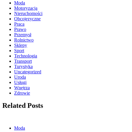
Moda
Motoryzacja
Nieruchomości
Obcojęzyczne
Praca
Prawo
Przemysł
Rolnictwo
Sklepy
Sport
Technologia
Transport
Turystyka
Uncategorized
Uroda
Usługi
Wnętrza
Zdrowie
Related Posts
Moda