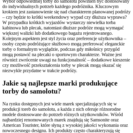
Wybór odpowiedniej torby do samolotu powinien być dostosowany
do indywidualnych potrzeb każdego podróżnika. Kluczowym
krokiem jest zastanowienie się nad charakterem planowanej podróży
– czy będzie to krótki weekendowy wypad czy dłuższa wyprawa?
W przypadku krótkich wyjazdów wystarczy niewielka torba
kabinowa lub plecak, natomiast dłuższe podróże mogą wymagać
większej walizki lub dodatkowego bagażu rejestrowanego.
Kolejnym aspektem jest styl życia oraz preferencje użytkownika –
osoby często podróżujące służbowo mogą preferować eleganckie
torby o formalnym wyglądzie, podczas gdy miłośnicy przygód
mogą postawić na plecaki o sportowym charakterze. Ważne jest
również zwrócenie uwagi na funkcjonalność – dodatkowe kieszenie
czy możliwość przekształcenia torby w plecak mogą okazać się
niezwykle przydatne w trakcie podróży.
Jakie są najlepsze marki produkujące
torby do samolotu?
Na rynku dostępnych jest wiele marek specjalizujących się w
produkcji toreb do samolotu, a każda z nich oferuje różnorodne
modele dostosowane do potrzeb różnych użytkowników. Wśród
najbardziej renomowanych marek znajdują się Samsonite oraz
American Tourister, które słyną z wysokiej jakości wykonania oraz
nowoczesnego designu. Ich produkty często charakteryzują się