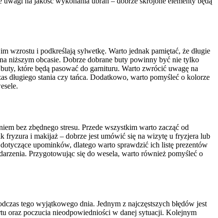
e uwagi na jakość wykonania ubrań – dobrze skrojone elementy będą
im wzrostu i podkreślają sylwetkę. Warto jednak pamiętać, że długie
y na niższym obcasie. Dobrze dobrane buty powinny być nie tylko
 buty, które będą pasować do garnituru. Warto zwrócić uwagę na
as długiego stania czy tańca. Dodatkowo, warto pomyśleć o kolorze
esele.
iem bez zbędnego stresu. Przede wszystkim warto zacząć od
fryzura i makijaż – dobrze jest umówić się na wizytę u fryzjera lub
dotyczące upominków, dlatego warto sprawdzić ich listę prezentów
ydarzenia. Przygotowując się do wesela, warto również pomyśleć o
odczas tego wyjątkowego dnia. Jednym z najczęstszych błędów jest
u oraz poczucia nieodpowiedniości w danej sytuacji. Kolejnym