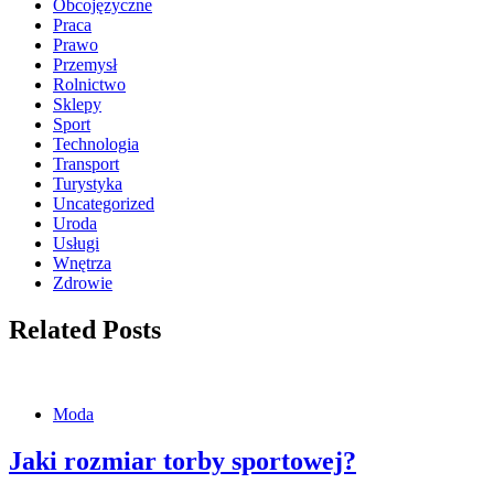
Obcojęzyczne
Praca
Prawo
Przemysł
Rolnictwo
Sklepy
Sport
Technologia
Transport
Turystyka
Uncategorized
Uroda
Usługi
Wnętrza
Zdrowie
Related Posts
Moda
Jaki rozmiar torby sportowej?