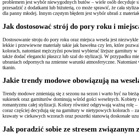
problemem jest wybór niewygodnych butów – wiele osób decyduje si
przesadzić z dodatkami lub biżuterią, co może sprawić, że cała styli
dla panny młodej. Innym częstym błędem jest wybór ubrań z materiał
Jak dostosować strój do pory roku i miejsc
Dostosowanie stroju do pory roku oraz miejsca wesela jest niezwykl
lekkie i przewiewne materiały takie jak bawełna czy len, które poz
kolorach, natomiast mężczyźni powinni wybierać lżejsze garnitury w p
także dodać elegancki płaszcz lub szal do stylizacji. W przypadku m
ubraniach odpornych na zmienne warunki atmosferyczne. Natomiast w
tkanin.
Jakie trendy modowe obowiązują na wesel
Trendy modowe zmieniają się z sezonu na sezon i warto być na bieżą
sukienek oraz garniturów dominują wśród gości weselnych. Kobiety cz
romantyzmu całej stylizacji. Kolory również odgrywają ważną rolę –
coraz częściej decydują się na garnitury w nietypowych kolorach – 
krawaty w ciekawych wzorach oraz poszetki stanowią doskonałe uzupeł
Jak poradzić sobie ze stresem związanym 