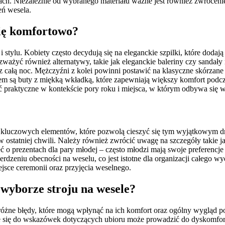
ch. Niezależnie od wybranego materiału ważne jest również zwróceni
eń wesela.
się komfortowo?
ylu. Kobiety często decydują się na eleganckie szpilki, które dodają 
zważyć również alternatywy, takie jak eleganckie baleriny czy sandał
z całą noc. Mężczyźni z kolei powinni postawić na klasyczne skórzane
m są buty z miękką wkładką, które zapewniają większy komfort podcz
ć praktyczne w kontekście pory roku i miejsca, w którym odbywa się w
 kluczowych elementów, które pozwolą cieszyć się tym wyjątkowym dn
statniej chwili. Należy również zwrócić uwagę na szczegóły takie jak 
o prezentach dla pary młodej – często młodzi mają swoje preferencje 
dzeniu obecności na weselu, co jest istotne dla organizacji całego w
ejsce ceremonii oraz przyjęcia weselnego.
 wyborze stroju na wesele?
óżne błędy, które mogą wpłynąć na ich komfort oraz ogólny wygląd p
e się do wskazówek dotyczących ubioru może prowadzić do dyskomfort