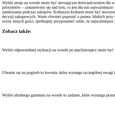
Wybór stroju na wesele może być stresującym doświadczeniem dla wiel
priorytetów – zastanówmy się nad tym, co jest dla nas najważniejsze
zamieszania podczas zakupów. Kolejnym krokiem może być stworzenie
decyzji zakupowych. Warto również poprosić o pomoc bliskich przy w
oceny innych gości, spróbujmy przypomnieć sobie, że najważniejsze j
Zobacz także:
Nawigacja
wpisu
Wybór odpowiedniej stylizacji na wesele po pięćdziesiątce może b
Ubranie się na pogrzeb to kwestia, która wymaga szczególnej uwagi
Wybór idealnego garnituru na wesele to zadanie, które wymaga prz