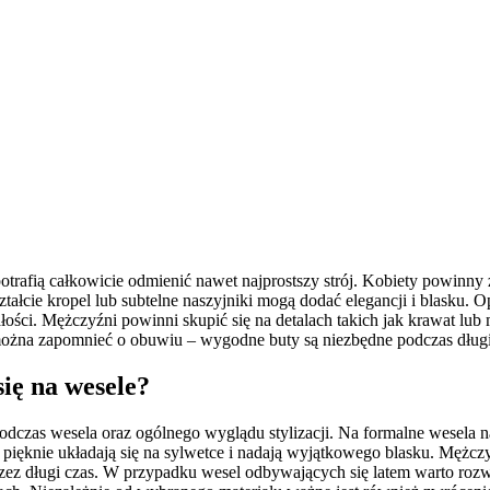
otrafią całkowicie odmienić nawet najprostszy strój. Kobiety powinny 
ztałcie kropel lub subtelne naszyjniki mogą dodać elegancji i blasku. 
ści. Mężczyźni powinni skupić się na detalach takich jak krawat lub
ożna zapomnieć o obuwiu – wygodne buty są niezbędne podczas długi
się na wesele?
zas wesela oraz ogólnego wyglądu stylizacji. Na formalne wesela najl
w pięknie układają się na sylwetce i nadają wyjątkowego blasku. Mężc
ez długi czas. W przypadku wesel odbywających się latem warto rozważ