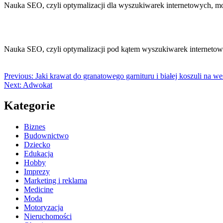
Nauka SEO, czyli optymalizacji dla wyszukiwarek internetowych,
Nauka SEO, czyli optymalizacji pod kątem wyszukiwarek interneto
Previous:
Jaki krawat do granatowego garnituru i białej koszuli na we
Next:
Adwokat
Kategorie
Biznes
Budownictwo
Dziecko
Edukacja
Hobby
Imprezy
Marketing i reklama
Medicine
Moda
Motoryzacja
Nieruchomości