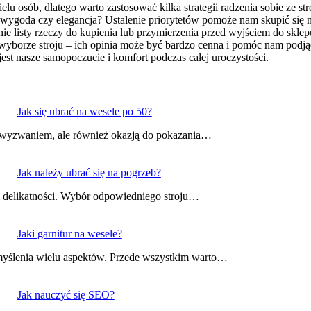
u osób, dlatego warto zastosować kilka strategii radzenia sobie ze s
: wygoda czy elegancja? Ustalenie priorytetów pomoże nam skupić się n
 listy rzeczy do kupienia lub przymierzenia przed wyjściem do sklep
yborze stroju – ich opinia może być bardzo cenna i pomóc nam podjąć 
est nasze samopoczucie i komfort podczas całej uroczystości.
Jak się ubrać na wesele po 50?
yć wyzwaniem, ale również okazją do pokazania…
Jak należy ubrać się na pogrzeb?
 i delikatności. Wybór odpowiedniego stroju…
Jaki garnitur na wesele?
emyślenia wielu aspektów. Przede wszystkim warto…
Jak nauczyć się SEO?