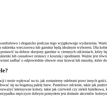
ę komfortowo i elegancko podczas tego wyjątkowego wydarzenia. Warto
 sukienka wieczorowa lub garnitur będą idealnym wyborem. Dla kobiet
i postawić na dobrze skrojony garnitur w ciemnych odcieniach, który 
kienki lub casualowe zestawy z koszulą i spodniami. Ważne jest równi
owinni zadbać o odpowiednie obuwie oraz krawat lub muszkę, które dope
ele?
cji i może wpływać na to, jak zostaniemy odebrani przez innych gości.
ć się na bogatszą paletę barw. Pastelowe odcienie, takie jak pudrowy
ważyć intensywne kolory, takie jak czerwień czy zieleń butelkowa, któ
 przypadku mężczyzn dobrym pomysłem jest dodanie akcentów kolorysty