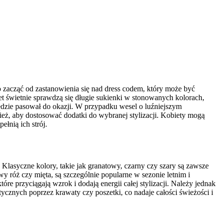
 zacząć od zastanowienia się nad dress codem, który może być
 świetnie sprawdzą się długie sukienki w stonowanych kolorach,
będzie pasował do okazji. W przypadku wesel o luźniejszym
eż, aby dostosować dodatki do wybranej stylizacji. Kobiety mogą
łnią ich strój.
 Klasyczne kolory, takie jak granatowy, czarny czy szary są zawsze
 róż czy mięta, są szczególnie popularne w sezonie letnim i
re przyciągają wzrok i dodają energii całej stylizacji. Należy jednak
cznych poprzez krawaty czy poszetki, co nadaje całości świeżości i