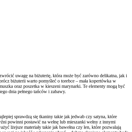
zwrócić uwagę na biżuterię, która może być zarówno delikatna, jak i
Oprócz biżuterii warto pomyśleć o torebce – mała kopertówka w
 muszka oraz poszetka w kieszeni marynarki. Te elementy mogą być
ego dnia pełnego tańców i zabawy.
epiej sprawdzą się tkaniny takie jak jedwab czy satyna, które
zyźni powinni postawić na wełnę lub mieszanki wełny z innymi
yć lżejsze materiały takie jak bawełna czy len, które pozwalają