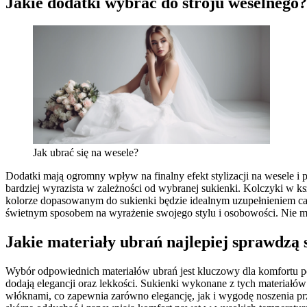
Jakie dodatki wybrać do stroju weselnego?
Jak ubrać się na wesele?
Dodatki mają ogromny wpływ na finalny efekt stylizacji na wesele i p
bardziej wyrazista w zależności od wybranej sukienki. Kolczyki w ks
kolorze dopasowanym do sukienki będzie idealnym uzupełnieniem cało
świetnym sposobem na wyrażenie swojego stylu i osobowości. Nie m
Jakie materiały ubrań najlepiej sprawdzą 
Wybór odpowiednich materiałów ubrań jest kluczowy dla komfortu podc
dodają elegancji oraz lekkości. Sukienki wykonane z tych materiałó
włóknami, co zapewnia zarówno elegancję, jak i wygodę noszenia prz