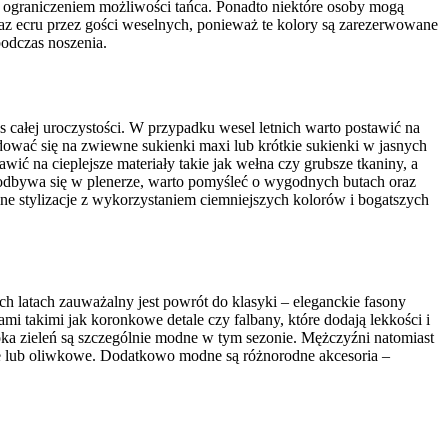
 ograniczeniem możliwości tańca. Ponadto niektóre osoby mogą
 oraz ecru przez gości weselnych, ponieważ te kolory są zarezerwowane
podczas noszenia.
 całej uroczystości. W przypadku wesel letnich warto postawić na
dować się na zwiewne sukienki maxi lub krótkie sukienki w jasnych
ić na cieplejsze materiały takie jak wełna czy grubsze tkaniny, a
le odbywa się w plenerze, warto pomyśleć o wygodnych butach oraz
e stylizacje z wykorzystaniem ciemniejszych kolorów i bogatszych
h latach zauważalny jest powrót do klasyki – eleganckie fasony
mi takimi jak koronkowe detale czy falbany, które dodają lekkości i
oka zieleń są szczególnie modne w tym sezonie. Mężczyźni natomiast
owe lub oliwkowe. Dodatkowo modne są różnorodne akcesoria –