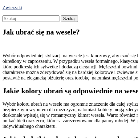
Skip
Zwierzaki
to
Szukaj:
content
Jak ubrać się na wesele?
Wybór odpowiedniej stylizacji na wesele jest kluczowy, aby czuć si
określony w zaproszeniu. W przypadku wesela formalnego, klasyczna
które podkreślą ich sylwetkę i dodadzą elegancji. Mężczyźni powinn
charakterze można zdecydować się na bardziej kolorowe i zwiewne su
postawić na elegancką biżuterię oraz torebkę, natomiast mężczyźni p
Jakie kolory ubrań są odpowiednie na wes
Wybór koloru ubrań na wesele ma ogromne znaczenie dla całej styliza
bezpiecznym wyborem dla mężczyzn, natomiast kobiety mogą zdecydowa
doskonale wpisują się w romantyczny klimat wesela. Warto również roz
unikać bieli oraz ecru, które są zarezerwowane dla panny młodej. W
indywidualnego charakteru.