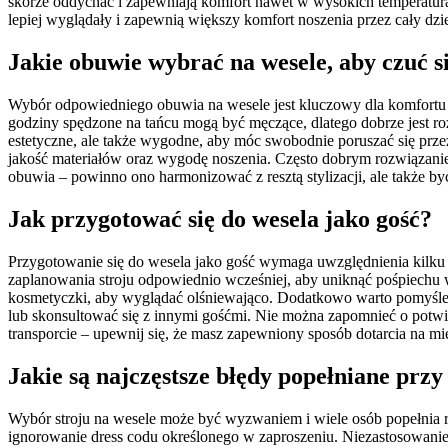
skórze oddychać i zapewniają komfort nawet w wysokich temperatura
lepiej wyglądały i zapewnią większy komfort noszenia przez cały dzi
Jakie obuwie wybrać na wesele, aby czuć 
Wybór odpowiedniego obuwia na wesele jest kluczowy dla komfortu i st
godziny spędzone na tańcu mogą być męczące, dlatego dobrze jest ro
estetyczne, ale także wygodne, aby móc swobodnie poruszać się prze
jakość materiałów oraz wygodę noszenia. Często dobrym rozwiązanie
obuwia – powinno ono harmonizować z resztą stylizacji, ale także by
Jak przygotować się do wesela jako gość?
Przygotowanie się do wesela jako gość wymaga uwzględnienia kilku
zaplanowania stroju odpowiednio wcześniej, aby uniknąć pośpiechu w o
kosmetyczki, aby wyglądać olśniewająco. Dodatkowo warto pomyśleć 
lub skonsultować się z innymi gośćmi. Nie można zapomnieć o potwier
transporcie – upewnij się, że masz zapewniony sposób dotarcia na mi
Jakie są najczęstsze błędy popełniane przy
Wybór stroju na wesele może być wyzwaniem i wiele osób popełnia r
ignorowanie dress codu określonego w zaproszeniu. Niezastosowani