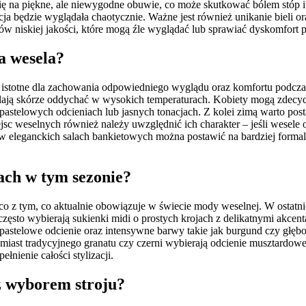
ę na piękne, ale niewygodne obuwie, co może skutkować bólem stóp i
zacja będzie wyglądała chaotycznie. Ważne jest również unikanie bieli
ów niskiej jakości, które mogą źle wyglądać lub sprawiać dyskomfort 
a wesela?
e istotne dla zachowania odpowiedniego wyglądu oraz komfortu podczas
walają skórze oddychać w wysokich temperaturach. Kobiety mogą zdecy
astelowych odcieniach lub jasnych tonacjach. Z kolei zimą warto postaw
iejsc weselnych również należy uwzględnić ich charakter – jeśli wese
 eleganckich salach bankietowych można postawić na bardziej formaln
ach w tym sezonie?
co z tym, co aktualnie obowiązuje w świecie mody weselnej. W ostatnic
ęsto wybierają sukienki midi o prostych krojach z delikatnymi akcenta
 pastelowe odcienie oraz intensywne barwy takie jak burgund czy głęb
zamiast tradycyjnego granatu czy czerni wybierają odcienie musztard
nienie całości stylizacji.
z wyborem stroju?