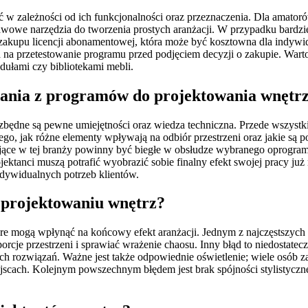
 w zależności od ich funkcjonalności oraz przeznaczenia. Dla amator
stawowe narzędzia do tworzenia prostych aranżacji. W przypadku bar
akupu licencji abonamentowej, która może być kosztowna dla indywid
a na przetestowanie programu przed podjęciem decyzji o zakupie. War
ułami czy bibliotekami mebli.
stania z programów do projektowania wnętr
zbędne są pewne umiejętności oraz wiedza techniczna. Przede wszystk
go, jak różne elementy wpływają na odbiór przestrzeni oraz jakie są
ujące w tej branży powinny być biegłe w obsłudze wybranego oprogram
rojektanci muszą potrafić wyobrazić sobie finalny efekt swojej pracy j
ndywidualnych potrzeb klientów.
y projektowaniu wnętrz?
óre mogą wpłynąć na końcowy efekt aranżacji. Jednym z najczęstszyc
cje przestrzeni i sprawiać wrażenie chaosu. Inny błąd to niedostatecz
ch rozwiązań. Ważne jest także odpowiednie oświetlenie; wiele osób 
scach. Kolejnym powszechnym błędem jest brak spójności stylistyczn