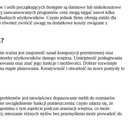
ów i osób początkujących dostępne są darmowe lub niskokosztowe
dziej zaawansowanych programów ceny mogą sięgać nawet kilku
ualnych użytkowników. Często jednak firmy oferują zniżki dla
to również zwrócić uwagę na dodatkowe koszty związane z
z?
im ważna jest znajomość zasad kompozycji przestrzennej oraz
 potrzeby użytkowników danego wnętrza. Umiejętność posługiwania
owania oraz znać jego funkcje i możliwości. Dobrze rozwinięte
uż na etapie planowania. Kreatywność i otwartość na nowe pomysły to
h problemów jest niewłaściwe dopasowanie mebli do rozmiarów
ne uwzględnienie funkcji pomieszczenia; często zdarza się, że
zapomina o tym aspekcie podczas aranżacji wnętrza, co może
ej; mieszanie różnych stylów bez przemyślenia może prowadzić do