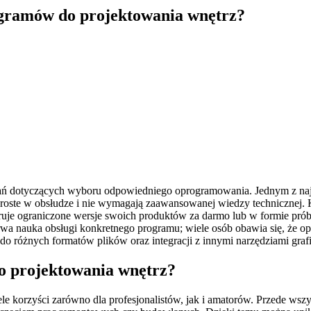
rogramów do projektowania wnętrz?
ń dotyczących wyboru odpowiedniego oprogramowania. Jednym z najczę
proste w obsłudze i nie wymagają zaawansowanej wiedzy technicznej. K
ruje ograniczone wersje swoich produktów za darmo lub w formie pró
o trwa nauka obsługi konkretnego programu; wiele osób obawia się, ż
o różnych formatów plików oraz integracji z innymi narzędziami graf
do projektowania wnętrz?
ele korzyści zarówno dla profesjonalistów, jak i amatorów. Przede ws