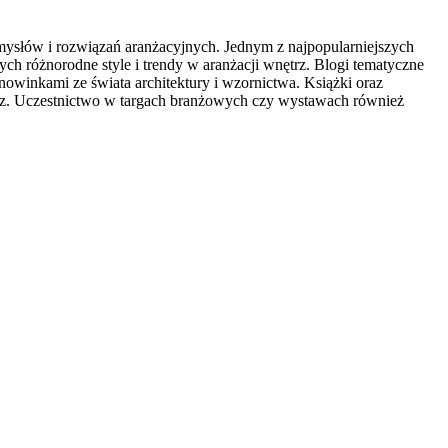
omysłów i rozwiązań aranżacyjnych. Jednym z najpopularniejszych
cych różnorodne style i trendy w aranżacji wnętrz. Blogi tematyczne
owinkami ze świata architektury i wzornictwa. Książki oraz
trz. Uczestnictwo w targach branżowych czy wystawach również