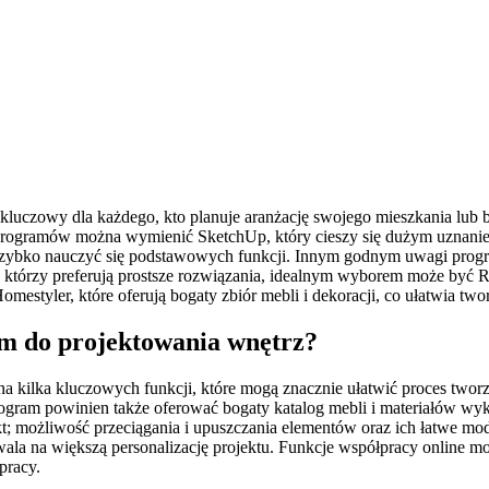
zowy dla każdego, kto planuje aranżację swojego mieszkania lub biur
 programów można wymienić SketchUp, który cieszy się dużym uznaniem
 szybko nauczyć się podstawowych funkcji. Innym godnym uwagi prog
, którzy preferują prostsze rozwiązania, idealnym wyborem może być R
tyler, które oferują bogaty zbiór mebli i dekoracji, co ułatwia tworz
am do projektowania wnętrz?
 kilka kluczowych funkcji, które mogą znacznie ułatwić proces tworze
rogram powinien także oferować bogaty katalog mebli i materiałów 
kt; możliwość przeciągania i upuszczania elementów oraz ich łatwe mo
wala na większą personalizację projektu. Funkcje współpracy online 
pracy.