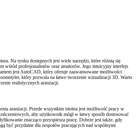
a. Na rynku dostępnych jest wiele narzędzi, które różnią się
 wśród profesjonalistów oraz amatorów. Jego intuicyjny interfejs
ramem jest AutoCAD, który oferuje zaawansowane możliwości
oomstyler, który pozwala na łatwe tworzenie wizualizacji 3D. Warto
enie realistycznych aranżacji.
nia aranżacji. Przede wszystkim istotna jest możliwość pracy w
wykończeniowych, aby użytkownik mógł w łatwy sposób dostosować
dyfikowanie znacząco przyspiesza pracę. Dobrze jest także, gdy
mogą być przydatne dla zespołów pracujących nad wspólnymi