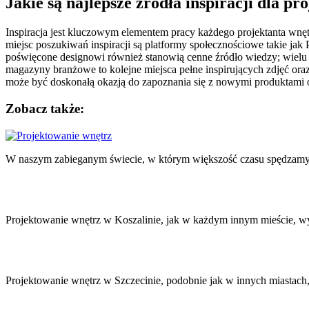
Jakie są najlepsze źródła inspiracji dla p
Inspiracja jest kluczowym elementem pracy każdego projektanta wnęt
miejsc poszukiwań inspiracji są platformy społecznościowe takie jak 
poświęcone designowi również stanowią cenne źródło wiedzy; wielu p
magazyny branżowe to kolejne miejsca pełne inspirujących zdjęć o
może być doskonałą okazją do zapoznania się z nowymi produktami 
Zobacz także:
Nawigacja
wpisu
W naszym zabieganym świecie, w którym większość czasu spędzamy
Projektowanie wnętrz w Koszalinie, jak w każdym innym mieście, 
Projektowanie wnętrz w Szczecinie, podobnie jak w innych miastach