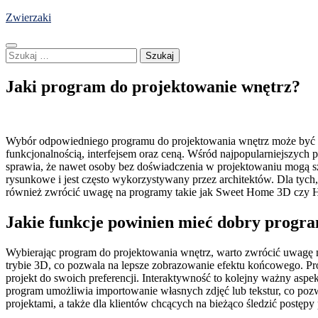
Skip
Zwierzaki
to
content
Szukaj:
Jaki program do projektowanie wnętrz?
Wybór odpowiedniego programu do projektowania wnętrz może być kluc
funkcjonalnością, interfejsem oraz ceną. Wśród najpopularniejszych
sprawia, że nawet osoby bez doświadczenia w projektowaniu mogą
rysunkowe i jest często wykorzystywany przez architektów. Dla tych
również zwrócić uwagę na programy takie jak Sweet Home 3D czy Homes
Jakie funkcje powinien mieć dobry progr
Wybierając program do projektowania wnętrz, warto zwrócić uwagę na
trybie 3D, co pozwala na lepsze zobrazowanie efektu końcowego. P
projekt do swoich preferencji. Interaktywność to kolejny ważny aspe
program umożliwia importowanie własnych zdjęć lub tekstur, co poz
projektami, a także dla klientów chcących na bieżąco śledzić postępy 