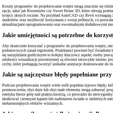
Koszty programów do projektowania wnętrz mogą znacznie się różnić
opcje, takie jak Roomstyler czy Sweet Home 3D, które oferują pod
tysięcy złotych rocznie. Na przykład AutoCAD czy Revit wymagają z
studentów oraz możliwość korzystania z wersji próbnych, co pozwal
aktualizacjami oprogramowania oraz ewentualnymi dodatkowymi mod
Jakie umiejętności są potrzebne do korzy
Aby skutecznie korzystać z programów do projektowania wnętrz, nie
podstawowych zasad ergonomii. Projektanci powinni być świadomi te
się narzędziami graficznymi to kolejny kluczowy aspekt; osoby prac
zdolności wizualizacji przestrzennej są również niezwykle istotne; p
cechy, które pomagają tworzyć unikalne aranżacje dostosowane do i
Jakie są najczęstsze błędy popełniane prz
Podczas projektowania wnętrz wiele osób popełnia typowe błędy, kt
pomieszczenia; zbyt duże lub zbyt małe elementy mogą zaburzać propor
estetyka bierze górę nad praktycznością, co prowadzi do niewygodny
skutkować ciemnymi kątami lub nadmiarem światła w niektórych miej
nieharmonijnych efektów wizualnych.