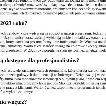
zpoczęciem prac remontowych czy budowlanych. Dzięki temu można un
oferują również możliwość symulacji oświetlenia oraz cieni, co dodat
można szybko stworzyć różnorodne projekty bez konieczności rysowan
ksportowanie ich do różnych formatów plików lub publikowanie online
 2023 roku?
 trendów, które wpływają na sposób aranżacji przestrzeni. Jednym z 
len. Użytkownicy coraz częściej wybierają meble i dodatki wykonane 
m, który stawia na prostotę formy oraz funkcjonalność. Wnętrza urządz
ojnej atmosfery. Warto także zwrócić uwagę na kolorowe akcenty, któr
nergii przestrzeni. W 2023 roku popularne stają się również wnętrza wi
ą dostępne dla profesjonalistów?
ych jest wiele zaawansowanych programów, które oferują szeroki wachla
enie szczegółowych dokumentacji technicznych. Dzięki swojej wszechs
óry umożliwia modelowanie informacji o budynku (BIM) i wspiera ws
do projektowania, programy takie jak 3ds Max czy SketchUp oferują z
żne w pracy z klientami. Warto również wspomnieć o programach takich
riałów wykończeniowych.
nia wnętrz?