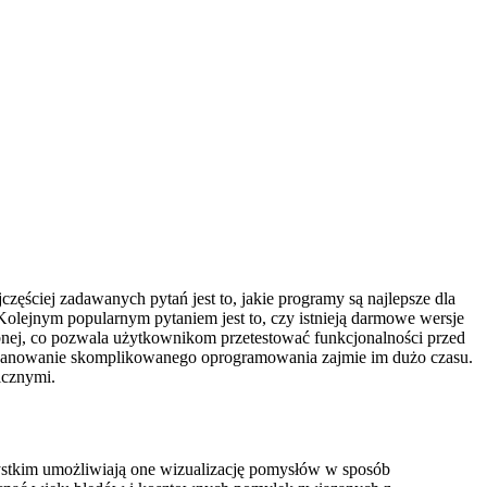
ściej zadawanych pytań jest to, jakie programy są najlepsze dla
olejnym popularnym pytaniem jest to, czy istnieją darmowe wersje
bnej, co pozwala użytkownikom przetestować funkcjonalności przed
e opanowanie skomplikowanego oprogramowania zajmie im dużo czasu.
icznymi.
zystkim umożliwiają one wizualizację pomysłów w sposób