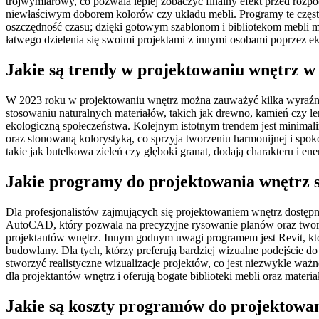
trójwymiarowy, co pozwala lepiej zobaczyć finalny efekt przed ro
niewłaściwym doborem kolorów czy układu mebli. Programy te często 
oszczędność czasu; dzięki gotowym szablonom i bibliotekom mebli 
łatwego dzielenia się swoimi projektami z innymi osobami poprzez e
Jakie są trendy w projektowaniu wnętrz w
W 2023 roku w projektowaniu wnętrz można zauważyć kilka wyraźnych
stosowaniu naturalnych materiałów, takich jak drewno, kamień czy 
ekologiczną społeczeństwa. Kolejnym istotnym trendem jest minimaliz
oraz stonowaną kolorystyką, co sprzyja tworzeniu harmonijnej i spok
takie jak butelkowa zieleń czy głęboki granat, dodają charakteru i e
Jakie programy do projektowania wnętrz s
Dla profesjonalistów zajmujących się projektowaniem wnętrz dostępn
AutoCAD, który pozwala na precyzyjne rysowanie planów oraz tworz
projektantów wnętrz. Innym godnym uwagi programem jest Revit, kt
budowlany. Dla tych, którzy preferują bardziej wizualne podejście 
stworzyć realistyczne wizualizacje projektów, co jest niezwykle wa
dla projektantów wnętrz i oferują bogate biblioteki mebli oraz mate
Jakie są koszty programów do projektowa