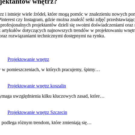
rojektantów wnętrz?
rz i istnieje wiele źródeł, które mogą pomóc w znalezieniu nowych p
Pinterest czy Instagram, gdzie można znaleźć setki zdjęć przedstawiają
rofesjonalnych projektantów dzieli się swoimi doświadczeniami oraz n
raz artykułów dotyczących najnowszych trendów w projektowaniu wnę
oraz rozwiązaniami technicznymi dostępnymi na rynku.
Projektowanie wnętrz
 w pomieszczeniach, w których pracujemy, śpimy…
Projektowanie wnętrz koszalin
wymaga uwzględnienia kilku kluczowych zasad, które…
Projektowanie wnętrz Szczecin
, podlega różnym trendom, które zmieniają się…