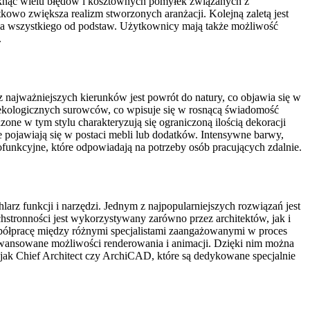
iknąć wielu błędów i kosztownych pomyłek związanych z
kowo zwiększa realizm stworzonych aranżacji. Kolejną zaletą jest
ia wszystkiego od podstaw. Użytkownicy mają także możliwość
.
najważniejszych kierunków jest powrót do natury, co objawia się w
z ekologicznych surowców, co wpisuje się w rosnącą świadomość
one w tym stylu charakteryzują się ograniczoną ilością dekoracji
e pojawiają się w postaci mebli lub dodatków. Intensywne barwy,
elofunkcyjne, które odpowiadają na potrzeby osób pracujących zdalnie.
rz funkcji i narzędzi. Jednym z najpopularniejszych rozwiązań jest
tronności jest wykorzystywany zarówno przez architektów, jak i
półpracę między różnymi specjalistami zaangażowanymi w proces
aawansowane możliwości renderowania i animacji. Dzięki nim można
 jak Chief Architect czy ArchiCAD, które są dedykowane specjalnie