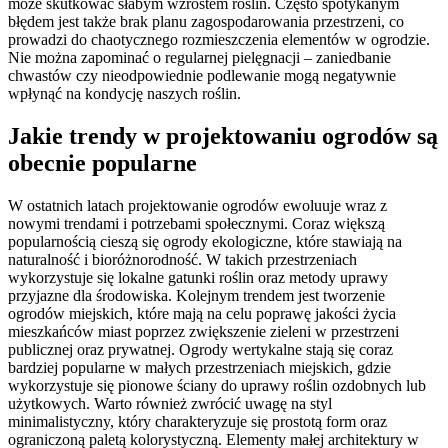
może skutkować słabym wzrostem roślin. Często spotykanym
błędem jest także brak planu zagospodarowania przestrzeni, co
prowadzi do chaotycznego rozmieszczenia elementów w ogrodzie.
Nie można zapominać o regularnej pielęgnacji – zaniedbanie
chwastów czy nieodpowiednie podlewanie mogą negatywnie
wpłynąć na kondycję naszych roślin.
Jakie trendy w projektowaniu ogrodów są
obecnie popularne
W ostatnich latach projektowanie ogrodów ewoluuje wraz z
nowymi trendami i potrzebami społecznymi. Coraz większą
popularnością cieszą się ogrody ekologiczne, które stawiają na
naturalność i bioróżnorodność. W takich przestrzeniach
wykorzystuje się lokalne gatunki roślin oraz metody uprawy
przyjazne dla środowiska. Kolejnym trendem jest tworzenie
ogrodów miejskich, które mają na celu poprawę jakości życia
mieszkańców miast poprzez zwiększenie zieleni w przestrzeni
publicznej oraz prywatnej. Ogrody wertykalne stają się coraz
bardziej popularne w małych przestrzeniach miejskich, gdzie
wykorzystuje się pionowe ściany do uprawy roślin ozdobnych lub
użytkowych. Warto również zwrócić uwagę na styl
minimalistyczny, który charakteryzuje się prostotą form oraz
ograniczoną paletą kolorystyczną. Elementy małej architektury w