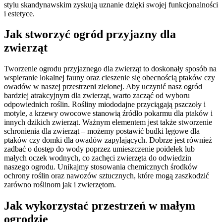
stylu skandynawskim zyskują uznanie dzięki swojej funkcjonalności
i estetyce.
Jak stworzyć ogród przyjazny dla
zwierząt
Tworzenie ogrodu przyjaznego dla zwierząt to doskonały sposób na
wspieranie lokalnej fauny oraz cieszenie się obecnością ptaków czy
owadów w naszej przestrzeni zielonej. Aby uczynić nasz ogród
bardziej atrakcyjnym dla zwierząt, warto zacząć od wyboru
odpowiednich roślin. Rośliny miododajne przyciągają pszczoły i
motyle, a krzewy owocowe stanowią źródło pokarmu dla ptaków i
innych dzikich zwierząt. Ważnym elementem jest także stworzenie
schronienia dla zwierząt – możemy postawić budki lęgowe dla
ptaków czy domki dla owadów zapylających. Dobrze jest również
zadbać o dostęp do wody poprzez umieszczenie poidełek lub
małych oczek wodnych, co zachęci zwierzęta do odwiedzin
naszego ogrodu. Unikajmy stosowania chemicznych środków
ochrony roślin oraz nawozów sztucznych, które mogą zaszkodzić
zarówno roślinom jak i zwierzętom.
Jak wykorzystać przestrzeń w małym
ogrodzie