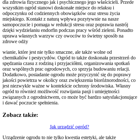
dla zdrowia fizycznego jak i psychicznego jego właścicieli. Przede
wszystkim ogród stanowi doskonałe miejsce do relaksu i
odpoczynku od codziennych obowiązków oraz stresu życia
miejskiego. Kontakt z naturą wpływa pozytywnie na nasze
samopoczucie i pomaga w redukcji stresu oraz poprawia nastrój
dzięki wydzielaniu endorfin podczas pracy wśród zieleni. Ponadto
uprawa własnych warzyw czy owoców to świetny sposób na
zdrowe odży
wianie, które jest nie tylko smaczne, ale także wolne od
chemikaliów i pestycydów. Ogród to także doskonała przestrzeń do
spędzania czasu z rodziną i przyjaciółmi, organizowania spotkań
oraz wspólnych prac ogrodowych, co sprzyja budowaniu relacji.
Dodatkowo, posiadanie ogrodu może przyczynić się do poprawy
jakości powietrza w okolicy oraz zwiększenia bioróżnorodności, co
jest niezwykle ważne w kontekście ochrony środowiska. Własny
ogród to również możliwość rozwijania pasji i umiejętności
związanych z ogrodnictwem, co może być bardzo satysfakcjonujące
i dawać poczucie spełnienia.
Zobacz także:
Nawigacja
Jak urządzić ogród?
wpisu
Urządzenie ogrodu to nie tylko kwestia estetyki, ale także