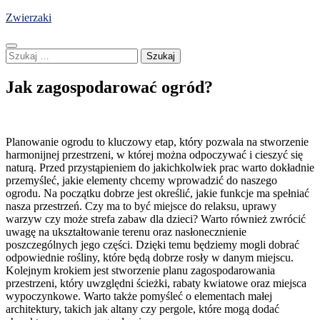
Skip
Zwierzaki
to
content
Szukaj:
Jak zagospodarować ogród?
Planowanie ogrodu to kluczowy etap, który pozwala na stworzenie
harmonijnej przestrzeni, w której można odpoczywać i cieszyć się
naturą. Przed przystąpieniem do jakichkolwiek prac warto dokładnie
przemyśleć, jakie elementy chcemy wprowadzić do naszego
ogrodu. Na początku dobrze jest określić, jakie funkcje ma spełniać
nasza przestrzeń. Czy ma to być miejsce do relaksu, uprawy
warzyw czy może strefa zabaw dla dzieci? Warto również zwrócić
uwagę na ukształtowanie terenu oraz nasłonecznienie
poszczególnych jego części. Dzięki temu będziemy mogli dobrać
odpowiednie rośliny, które będą dobrze rosły w danym miejscu.
Kolejnym krokiem jest stworzenie planu zagospodarowania
przestrzeni, który uwzględni ścieżki, rabaty kwiatowe oraz miejsca
wypoczynkowe. Warto także pomyśleć o elementach małej
architektury, takich jak altany czy pergole, które mogą dodać