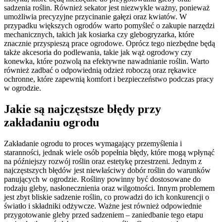
sadzenia roślin. Również sekator jest niezwykle ważny, ponieważ
umożliwia precyzyjne przycinanie gałęzi oraz kwiatów. W
przypadku większych ogrodów warto pomyśleć o zakupie narzędzi
mechanicznych, takich jak kosiarka czy glebogryzarka, które
znacznie przyspieszą prace ogrodowe. Oprócz tego niezbędne będą
także akcesoria do podlewania, takie jak wąż ogrodowy czy
konewka, które pozwolą na efektywne nawadnianie roślin. Warto
również zadbać o odpowiednią odzież roboczą oraz rękawice
ochronne, które zapewnią komfort i bezpieczeństwo podczas pracy
w ogrodzie.
Jakie są najczęstsze błędy przy
zakładaniu ogrodu
Zakładanie ogrodu to proces wymagający przemyślenia i
staranności, jednak wiele osób popełnia błędy, które mogą wpłynąć
na późniejszy rozwój roślin oraz estetykę przestrzeni. Jednym z
najczęstszych błędów jest niewłaściwy dobór roślin do warunków
panujących w ogrodzie. Rośliny powinny być dostosowane do
rodzaju gleby, nasłonecznienia oraz wilgotności. Innym problemem
jest zbyt bliskie sadzenie roślin, co prowadzi do ich konkurencji o
światło i składniki odżywcze. Ważne jest również odpowiednie
przygotowanie gleby przed sadzeniem – zaniedbanie tego etapu