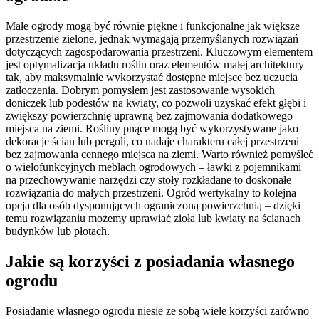
Małe ogrody mogą być równie piękne i funkcjonalne jak większe
przestrzenie zielone, jednak wymagają przemyślanych rozwiązań
dotyczących zagospodarowania przestrzeni. Kluczowym elementem
jest optymalizacja układu roślin oraz elementów małej architektury
tak, aby maksymalnie wykorzystać dostępne miejsce bez uczucia
zatłoczenia. Dobrym pomysłem jest zastosowanie wysokich
doniczek lub podestów na kwiaty, co pozwoli uzyskać efekt głębi i
zwiększy powierzchnię uprawną bez zajmowania dodatkowego
miejsca na ziemi. Rośliny pnące mogą być wykorzystywane jako
dekoracje ścian lub pergoli, co nadaje charakteru całej przestrzeni
bez zajmowania cennego miejsca na ziemi. Warto również pomyśleć
o wielofunkcyjnych meblach ogrodowych – ławki z pojemnikami
na przechowywanie narzędzi czy stoły rozkładane to doskonałe
rozwiązania do małych przestrzeni. Ogród wertykalny to kolejna
opcja dla osób dysponujących ograniczoną powierzchnią – dzięki
temu rozwiązaniu możemy uprawiać zioła lub kwiaty na ścianach
budynków lub płotach.
Jakie są korzyści z posiadania własnego
ogrodu
Posiadanie własnego ogrodu niesie ze sobą wiele korzyści zarówno