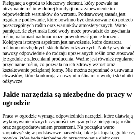
Pielęgnacja ogrodu to kluczowy element, który pozwala na
utrzymanie roślin w dobrej kondycji oraz zapewnienie im
odpowiednich warunków do wzrostu. Podstawową zasadą jest
regularne podlewanie, które powinno być dostosowane do potrzeb
poszczególnych roślin oraz warunków atmosferycznych. Warto
pamiętać, że zbyt mała ilość wody może prowadzić do usychania
roślin, natomiast nadmiar może powodować gnicie korzeni.
Kolejnym istotnym aspektem jest nawożenie, które dostarcza
roślinom niezbędnych składników odżywczych. Należy wybierać
nawozy odpowiednie do rodzaju uprawianych roślin oraz stosować
je zgodnie z zaleceniami producenta. Ważne jest również regularne
przycinanie roślin, co pozwala na ich zdrowy wzrost oraz
kształtowanie pożądanej formy. Nie można zapominać o usuwaniu
chwastów, które konkurują z naszymi roślinami o wodę i składniki
odżywcze.
Jakie narzędzia są niezbędne do pracy w
ogrodzie
Praca w ogrodzie wymaga odpowiednich narzędzi, które ułatwiają
wykonywanie różnych czynności związanych z pielęgnacją roślin
oraz zagospodarowaniem przestrzeni. Na początku warto
zaopatrzyć się w podstawowe narzędzia, takie jak łopata, grabie czy
motyka, które będą niezbędne do przygotowania gleby oraz