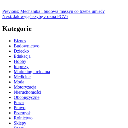
Previous:
Mechanika i budowa maszyn co trzeba umieć?
Next:
Jak wyjąć szybę z okna PCV?
Kategorie
Biznes
Budownictwo
Dziecko
Edukacja
Hobby
Imprezy
Marketing i reklama
Medicine
Moda
Motoryzacja
Nieruchomości
Obcojęzyczne
Praca
Prawo
Przemysł
Rolnictwo
Sklepy