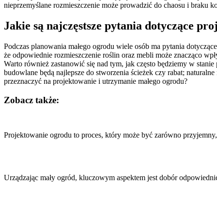
nieprzemyślane rozmieszczenie może prowadzić do chaosu i braku ko
Jakie są najczęstsze pytania dotyczące pr
Podczas planowania małego ogrodu wiele osób ma pytania dotyczące r
że odpowiednie rozmieszczenie roślin oraz mebli może znacząco wpłyn
Warto również zastanowić się nad tym, jak często będziemy w stanie 
budowlane będą najlepsze do stworzenia ścieżek czy rabat; naturaln
przeznaczyć na projektowanie i utrzymanie małego ogrodu?
Zobacz także:
Nawigacja
wpisu
Projektowanie ogrodu to proces, który może być zarówno przyjemny
Urządzając mały ogród, kluczowym aspektem jest dobór odpowiednich 