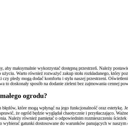
 aby maksymalnie wykorzystać dostępną przestrzeń. Należy postawić 
 użyciu. Warto również rozważyć zakup stołu rozkładanego, który po
 czy pledy mogą dodać komfortu i stylu naszej przestrzeni. Oświetlenie
a to doskonały sposób na dodanie zieleni bez zajmowania cennej pow
 małego ogrodu?
błędów, które mogą wpłynąć na jego funkcjonalność oraz estetykę. Jed
e sprawić, że ogród będzie wyglądał chaotycznie i przytłaczająco. Ważne
nia. Należy również pamiętać o odpowiednim rozmieszczeniu ścieżek 
arto wybierać gatunki dostosowane do warunków panujących w naszym o