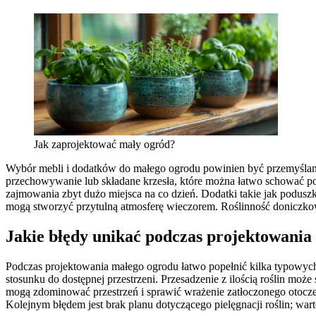
Jak zaprojektować mały ogród?
Wybór mebli i dodatków do małego ogrodu powinien być przemyślany,
przechowywanie lub składane krzesła, które można łatwo schować po
zajmowania zbyt dużo miejsca na co dzień. Dodatki takie jak poduszki
mogą stworzyć przytulną atmosferę wieczorem. Roślinność doniczkow
Jakie błędy unikać podczas projektowania
Podczas projektowania małego ogrodu łatwo popełnić kilka typowych 
stosunku do dostępnej przestrzeni. Przesadzenie z ilością roślin moż
mogą zdominować przestrzeń i sprawić wrażenie zatłoczonego otocze
Kolejnym błędem jest brak planu dotyczącego pielęgnacji roślin; w