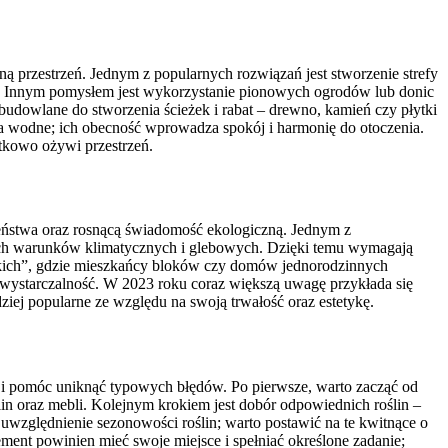
przestrzeń. Jednym z popularnych rozwiązań jest stworzenie strefy
. Innym pomysłem jest wykorzystanie pionowych ogrodów lub donic
udowlane do stworzenia ścieżek i rabat – drewno, kamień czy płytki
ka wodne; ich obecność wprowadza spokój i harmonię do otoczenia.
tkowo ożywi przestrzeń.
zeństwa oraz rosnącą świadomość ekologiczną. Jednym z
alnych warunków klimatycznych i glebowych. Dzięki temu wymagają
jskich”, gdzie mieszkańcy bloków czy domów jednorodzinnych
wystarczalność. W 2023 roku coraz większą uwagę przykłada się
iej popularne ze względu na swoją trwałość oraz estetykę.
s i pomóc uniknąć typowych błędów. Po pierwsze, warto zacząć od
lin oraz mebli. Kolejnym krokiem jest dobór odpowiednich roślin –
względnienie sezonowości roślin; warto postawić na te kwitnące o
ment powinien mieć swoje miejsce i spełniać określone zadanie;