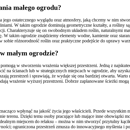
wania małego ogrodu?
 jego ostatecznego wyglądu oraz atmosfery, jaką chcemy w nim stwor
liniami. W takim ogrodzie dominują geometryczne kształty, a rośliny s
adycji. Charakteryzuje się on swobodnym układem roślin, naturalnymi m
gę. W takim ogrodzie znajdziemy elementy wodne, kamienie oraz starann
w sobie różnorodność roślin oraz praktyczne podejście do uprawy warz
ć w małym ogrodzie?
mogą w stworzeniu wrażenia większej przestrzeni. Jedną z najskuteczni
cić na ścianach lub w strategicznych miejscach w ogrodzie, aby uzyska
ają przestrzeń i sprawiają, że wydaje się ona bardziej otwarta. Warto
adają wrażenie wyższej przestrzeni. Dobrze zaplanowane ścieżki mogą 
nacząco wpłynąć na jakość życia jego właścicieli. Przede wszystkim ma
nie terenu. Dzięki temu osoby pracujące lub mające inne obowiązki m
kże idealnym miejscem do relaksu – można w nim stworzyć przytulny k
wności; ograniczona przestrzeń zmusza do innowacyjnego myślenia i 