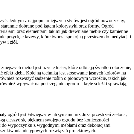
zyć. Jednym z najpopularniejszych stylów jest ogród nowoczesny,
ą starannie dobrane pod kątem kolorystyki oraz formy. Ogród
ateriałami oraz elementami takimi jak drewniane meble czy kamienne
ie przycięte krzewy, które tworzą spokojną przestrzeń do medytacji i
yw i ziół.
ejszych metod jest użycie luster, które odbijają światło i otoczenie,
ć efekt głębi. Kolejną techniką jest stosowanie jasnych kolorów na
 również rozważyć sadzenie roślin o pionowym wzroście, takich jak
również wpływać na postrzeganie ogrodu – kręte ścieżki sprawiają,
ły ogród jest łatwiejszy w utrzymaniu niż duża przestrzeń zielona;
ogą cieszyć się pięknem swojego ogrodu bez konieczności
ącik do wypoczynku z wygodnymi meblami oraz dekoracjami
poszukiwania nietypowych rozwiązań projektowych.