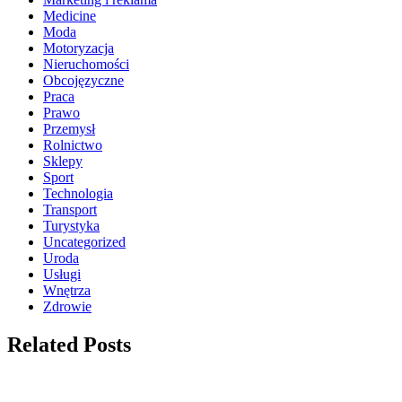
Medicine
Moda
Motoryzacja
Nieruchomości
Obcojęzyczne
Praca
Prawo
Przemysł
Rolnictwo
Sklepy
Sport
Technologia
Transport
Turystyka
Uncategorized
Uroda
Usługi
Wnętrza
Zdrowie
Related Posts