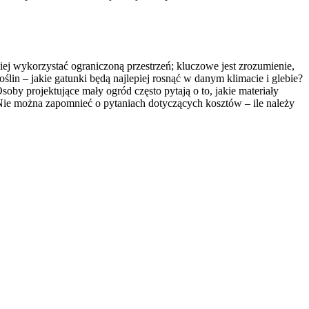
ej wykorzystać ograniczoną przestrzeń; kluczowe jest zrozumienie,
lin – jakie gatunki będą najlepiej rosnąć w danym klimacie i glebie?
by projektujące mały ogród często pytają o to, jakie materiały
 Nie można zapomnieć o pytaniach dotyczących kosztów – ile należy