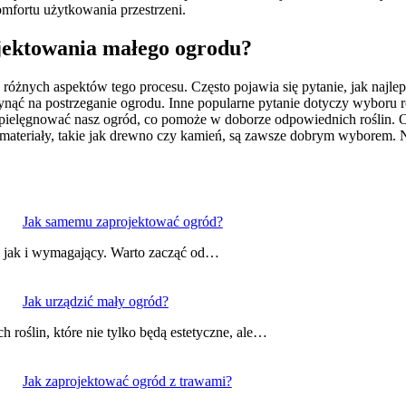
mfortu użytkowania przestrzeni.
ojektowania małego ogrodu?
óżnych aspektów tego procesu. Często pojawia się pytanie, jak najlepi
ąć na postrzeganie ogrodu. Inne popularne pytanie dotyczy wyboru roś
pielęgnować nasz ogród, co pomoże w doborze odpowiednich roślin. Oso
e materiały, takie jak drewno czy kamień, są zawsze dobrym wyborem.
Jak samemu zaprojektować ogród?
, jak i wymagający. Warto zacząć od…
Jak urządzić mały ogród?
roślin, które nie tylko będą estetyczne, ale…
Jak zaprojektować ogród z trawami?