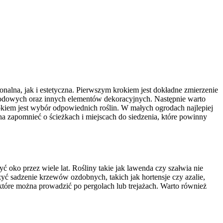
nalna, jak i estetyczna. Pierwszym krokiem jest dokładne zmierzenie
grodowych oraz innych elementów dekoracyjnych. Następnie warto
okiem jest wybór odpowiednich roślin. W małych ogrodach najlepiej
na zapomnieć o ścieżkach i miejscach do siedzenia, które powinny
yć oko przez wiele lat. Rośliny takie jak lawenda czy szałwia nie
yć sadzenie krzewów ozdobnych, takich jak hortensje czy azalie,
, które można prowadzić po pergolach lub trejażach. Warto również