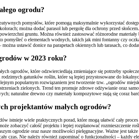
małego ogrodu?
eatywnych pomysłów, które pomogą maksymalnie wykorzystać dostępną 
orach; można dodać parasol lub pergolę dla ochrony przed słońcem
powierzchni gruntu. Można również zastosować różnorodne materiały b
to pomyśleć o elementach wodnych, takich jak mini fontanny czy ocz
– można ustawić donice na parapetach okiennych lub tarasach, co doda
ogrodów w 2023 roku?
łych ogrodów, które odzwierciedlają zmieniające się potrzeby społec
yli rodzimych gatunków roślin, które są lepiej przystosowane do lok
. Kolejnym popularnym rozwiązaniem jest tworzenie tzw. „ogrodów mie
trzeniach zielonych. Trend ten promuje zdrowe odżywianie oraz samo
h; naturalne drewno czy materiały kompozytowe stają się coraz bardz
cych projektantów małych ogrodów?
w istnieje wiele praktycznych porad, które mogą ułatwić cały proce
oże zobaczyć całość projektu i lepiej rozplanować rozmieszczenie roś
ym ogrodzie oraz nasze możliwości pielęgnacyjne. Ważne jest także u
ały czas. Nie należy również zapominać o funkcjonalności – każdy ele