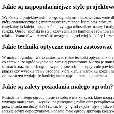
Jakie są najpopularniejsze style projekto
Wybór stylu projektowania małego ogrodu ma kluczowe znaczenie dla
który charakteryzuje się minimalistycznym podejściem oraz prostymi 
rustykalny to kolejna opcja, która przyciąga miłośników natury i tr
ścieżki. Ogród japoński to styl, który stawia na harmonię i równowa
relaksu. Warto również zwrócić uwagę na ogród wiejski, który łączy 
Jakie techniki optyczne można zastosowa
W małych ogrodach warto zastosować różne techniki optyczne, które po
co sprawia, że ogród wydaje się bardziej przestronny. Można je umieś
ścianach oraz meblach ogrodowych; jasne odcienie optycznie powiększ
pnącza czy wysokie trawy ozdobne, które kierują wzrok ku górze i n
że przestrzeń wydaje się bardziej interesująca i mniej ograniczona.
Jakie są zalety posiadania małego ogrodu?
Posiadanie małego ogrodu niesie ze sobą wiele korzyści, które mogą z
wymaga mniej czasu i wysiłku na pielęgnację roślin oraz porządkowa
poświęcania mu dużej ilości czasu. Mały ogród często staje się ta
sprzyjającymi odpoczynkowi. Ponadto małe ogrody sprzyjają kreaty