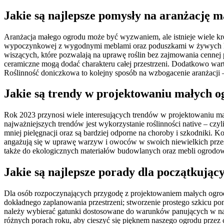
Jakie są najlepsze pomysły na aranżację 
Aranżacja małego ogrodu może być wyzwaniem, ale istnieje wiele kr
wypoczynkowej z wygodnymi meblami oraz poduszkami w żywych kol
wiszących, które pozwalają na uprawę roślin bez zajmowania cennej 
ceramiczne mogą dodać charakteru całej przestrzeni. Dodatkowo war
Roślinność doniczkowa to kolejny sposób na wzbogacenie aranżacji 
Jakie są trendy w projektowaniu małych 
Rok 2023 przynosi wiele interesujących trendów w projektowaniu ma
najważniejszych trendów jest wykorzystanie roślinności native – cz
mniej pielęgnacji oraz są bardziej odporne na choroby i szkodniki
angażują się w uprawę warzyw i owoców w swoich niewielkich przes
także do ekologicznych materiałów budowlanych oraz mebli ogrodowyc
Jakie są najlepsze porady dla początkują
Dla osób rozpoczynających przygodę z projektowaniem małych ogrodó
dokładnego zaplanowania przestrzeni; stworzenie prostego szkicu pom
należy wybierać gatunki dostosowane do warunków panujących w nasz
różnych porach roku, aby cieszyć się pięknem naszego ogrodu przez c