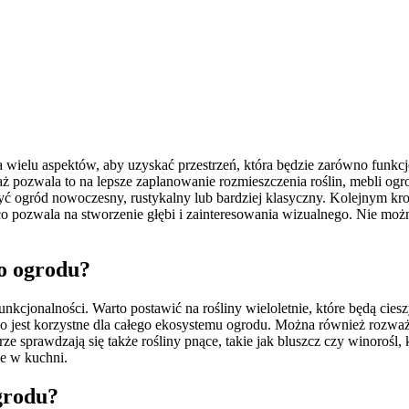
wielu aspektów, aby uzyskać przestrzeń, która będzie zarówno funkcjo
waż pozwala to na lepsze zaplanowanie rozmieszczenia roślin, mebli o
yć ogród nowoczesny, rustykalny lub bardziej klasyczny. Kolejnym kr
co pozwala na stworzenie głębi i zainteresowania wizualnego. Nie moż
go ogrodu?
nkcjonalności. Warto postawić na rośliny wieloletnie, które będą ciesz
co jest korzystne dla całego ekosystemu ogrodu. Można również rozważ
ze sprawdzają się także rośliny pnące, takie jak bluszcz czy winorośl
ne w kuchni.
grodu?