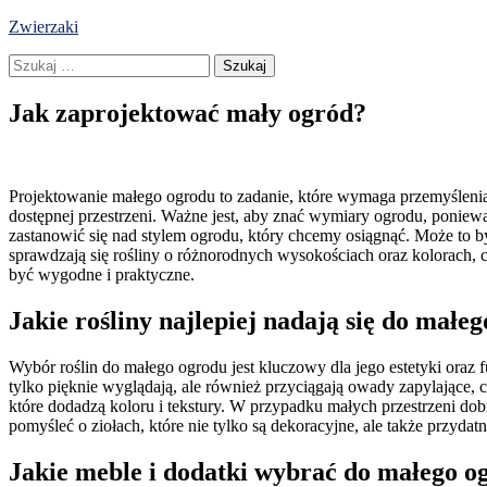
Skip
Zwierzaki
to
Szukaj:
content
Jak zaprojektować mały ogród?
Projektowanie małego ogrodu to zadanie, które wymaga przemyślenia 
dostępnej przestrzeni. Ważne jest, aby znać wymiary ogrodu, ponie
zastanowić się nad stylem ogrodu, który chcemy osiągnąć. Może to b
sprawdzają się rośliny o różnorodnych wysokościach oraz kolorach, 
być wygodne i praktyczne.
Jakie rośliny najlepiej nadają się do małe
Wybór roślin do małego ogrodu jest kluczowy dla jego estetyki oraz fu
tylko pięknie wyglądają, ale również przyciągają owady zapylające, 
które dodadzą koloru i tekstury. W przypadku małych przestrzeni dobr
pomyśleć o ziołach, które nie tylko są dekoracyjne, ale także przydat
Jakie meble i dodatki wybrać do małego o