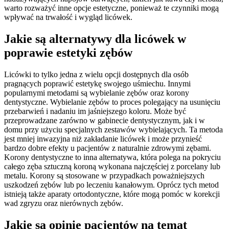
warto rozważyć inne opcje estetyczne, ponieważ te czynniki mogą
wpływać na trwałość i wygląd licówek.
Jakie są alternatywy dla licówek w
poprawie estetyki zębów
Licówki to tylko jedna z wielu opcji dostępnych dla osób
pragnących poprawić estetykę swojego uśmiechu. Innymi
popularnymi metodami są wybielanie zębów oraz korony
dentystyczne. Wybielanie zębów to proces polegający na usunięciu
przebarwień i nadaniu im jaśniejszego koloru. Może być
przeprowadzane zarówno w gabinecie dentystycznym, jak i w
domu przy użyciu specjalnych zestawów wybielających. Ta metoda
jest mniej inwazyjna niż zakładanie licówek i może przynieść
bardzo dobre efekty u pacjentów z naturalnie zdrowymi zębami.
Korony dentystyczne to inna alternatywa, która polega na pokryciu
całego zęba sztuczną koroną wykonana najczęściej z porcelany lub
metalu. Korony są stosowane w przypadkach poważniejszych
uszkodzeń zębów lub po leczeniu kanałowym. Oprócz tych metod
istnieją także aparaty ortodontyczne, które mogą pomóc w korekcji
wad zgryzu oraz nierównych zębów.
Jakie są opinie pacjentów na temat