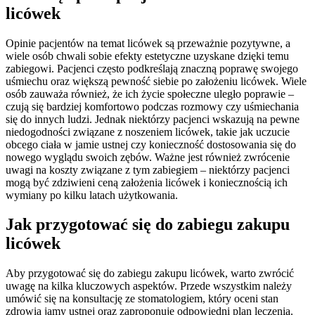
licówek
Opinie pacjentów na temat licówek są przeważnie pozytywne, a
wiele osób chwali sobie efekty estetyczne uzyskane dzięki temu
zabiegowi. Pacjenci często podkreślają znaczną poprawę swojego
uśmiechu oraz większą pewność siebie po założeniu licówek. Wiele
osób zauważa również, że ich życie społeczne uległo poprawie –
czują się bardziej komfortowo podczas rozmowy czy uśmiechania
się do innych ludzi. Jednak niektórzy pacjenci wskazują na pewne
niedogodności związane z noszeniem licówek, takie jak uczucie
obcego ciała w jamie ustnej czy konieczność dostosowania się do
nowego wyglądu swoich zębów. Ważne jest również zwrócenie
uwagi na koszty związane z tym zabiegiem – niektórzy pacjenci
mogą być zdziwieni ceną założenia licówek i koniecznością ich
wymiany po kilku latach użytkowania.
Jak przygotować się do zabiegu zakupu
licówek
Aby przygotować się do zabiegu zakupu licówek, warto zwrócić
uwagę na kilka kluczowych aspektów. Przede wszystkim należy
umówić się na konsultację ze stomatologiem, który oceni stan
zdrowia jamy ustnej oraz zaproponuje odpowiedni plan leczenia.