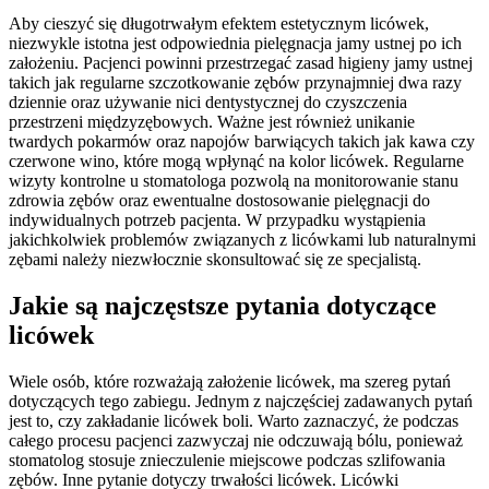
Aby cieszyć się długotrwałym efektem estetycznym licówek,
niezwykle istotna jest odpowiednia pielęgnacja jamy ustnej po ich
założeniu. Pacjenci powinni przestrzegać zasad higieny jamy ustnej
takich jak regularne szczotkowanie zębów przynajmniej dwa razy
dziennie oraz używanie nici dentystycznej do czyszczenia
przestrzeni międzyzębowych. Ważne jest również unikanie
twardych pokarmów oraz napojów barwiących takich jak kawa czy
czerwone wino, które mogą wpłynąć na kolor licówek. Regularne
wizyty kontrolne u stomatologa pozwolą na monitorowanie stanu
zdrowia zębów oraz ewentualne dostosowanie pielęgnacji do
indywidualnych potrzeb pacjenta. W przypadku wystąpienia
jakichkolwiek problemów związanych z licówkami lub naturalnymi
zębami należy niezwłocznie skonsultować się ze specjalistą.
Jakie są najczęstsze pytania dotyczące
licówek
Wiele osób, które rozważają założenie licówek, ma szereg pytań
dotyczących tego zabiegu. Jednym z najczęściej zadawanych pytań
jest to, czy zakładanie licówek boli. Warto zaznaczyć, że podczas
całego procesu pacjenci zazwyczaj nie odczuwają bólu, ponieważ
stomatolog stosuje znieczulenie miejscowe podczas szlifowania
zębów. Inne pytanie dotyczy trwałości licówek. Licówki