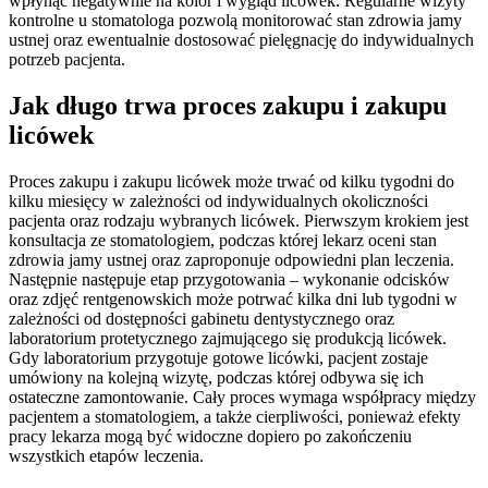
wpłynąć negatywnie na kolor i wygląd licówek. Regularne wizyty
kontrolne u stomatologa pozwolą monitorować stan zdrowia jamy
ustnej oraz ewentualnie dostosować pielęgnację do indywidualnych
potrzeb pacjenta.
Jak długo trwa proces zakupu i zakupu
licówek
Proces zakupu i zakupu licówek może trwać od kilku tygodni do
kilku miesięcy w zależności od indywidualnych okoliczności
pacjenta oraz rodzaju wybranych licówek. Pierwszym krokiem jest
konsultacja ze stomatologiem, podczas której lekarz oceni stan
zdrowia jamy ustnej oraz zaproponuje odpowiedni plan leczenia.
Następnie następuje etap przygotowania – wykonanie odcisków
oraz zdjęć rentgenowskich może potrwać kilka dni lub tygodni w
zależności od dostępności gabinetu dentystycznego oraz
laboratorium protetycznego zajmującego się produkcją licówek.
Gdy laboratorium przygotuje gotowe licówki, pacjent zostaje
umówiony na kolejną wizytę, podczas której odbywa się ich
ostateczne zamontowanie. Cały proces wymaga współpracy między
pacjentem a stomatologiem, a także cierpliwości, ponieważ efekty
pracy lekarza mogą być widoczne dopiero po zakończeniu
wszystkich etapów leczenia.