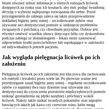
Warto również zebrać informacje o różnych rodzajach licówek
dostępnych na rynku oraz ich kosztach, aby móc podjąć świadomą
decyzję o wyborze najlepszego rozwiązania dla siebie. Przed
przystąpieniem do zabiegu zaleca się także przeprowadzenie
dokładnej higieny jamy ustnej – szczotkowanie zębów oraz
używanie nici dentystycznej pomoże w uniknięciu problemów
związanych z próchnicą czy chorobami przyzębia. Dobrze jest
również omówić wszelkie obawy dotyczące bólu czy dyskomfortu
podczas zabiegu ze stomatologiem – lekarz może zastosować
odpowiednie środki przeciwbólowe lub uspokajające w zależności
od indywidualnych potrzeb pacjenta.
Jak wygląda pielęgnacja licówek po ich
założeniu
Pielęgnacja licówek po ich założeniu jest kluczowa dla zachowania
ich estetyki i trwałości przez wiele lat. Po pierwsze ważne jest
przestrzeganie zasad higieny jamy ustnej – regularne szczotkowanie
zębów co najmniej dwa razy dziennie oraz używanie nici
dentystycznej do czyszczenia przestrzeni międzyzębowych pomoże
uniknąć gromadzenia się płytki nazębnej i próchnicy wokół
licówek. Należy także unikać twardych pokarmów oraz napojów
barwiących takich jak kawa czy czerwone wino, które mogą