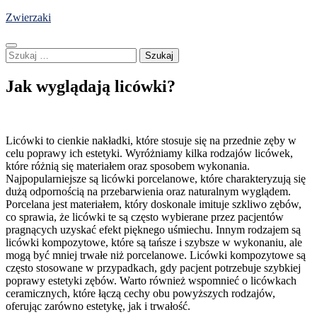
Skip
Zwierzaki
to
content
Szukaj:
Jak wyglądają licówki?
Licówki to cienkie nakładki, które stosuje się na przednie zęby w
celu poprawy ich estetyki. Wyróżniamy kilka rodzajów licówek,
które różnią się materiałem oraz sposobem wykonania.
Najpopularniejsze są licówki porcelanowe, które charakteryzują się
dużą odpornością na przebarwienia oraz naturalnym wyglądem.
Porcelana jest materiałem, który doskonale imituje szkliwo zębów,
co sprawia, że licówki te są często wybierane przez pacjentów
pragnących uzyskać efekt pięknego uśmiechu. Innym rodzajem są
licówki kompozytowe, które są tańsze i szybsze w wykonaniu, ale
mogą być mniej trwałe niż porcelanowe. Licówki kompozytowe są
często stosowane w przypadkach, gdy pacjent potrzebuje szybkiej
poprawy estetyki zębów. Warto również wspomnieć o licówkach
ceramicznych, które łączą cechy obu powyższych rodzajów,
oferując zarówno estetykę, jak i trwałość.