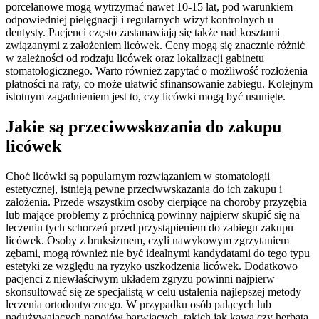
porcelanowe mogą wytrzymać nawet 10-15 lat, pod warunkiem
odpowiedniej pielęgnacji i regularnych wizyt kontrolnych u
dentysty. Pacjenci często zastanawiają się także nad kosztami
związanymi z założeniem licówek. Ceny mogą się znacznie różnić
w zależności od rodzaju licówek oraz lokalizacji gabinetu
stomatologicznego. Warto również zapytać o możliwość rozłożenia
płatności na raty, co może ułatwić sfinansowanie zabiegu. Kolejnym
istotnym zagadnieniem jest to, czy licówki mogą być usunięte.
Jakie są przeciwwskazania do zakupu
licówek
Choć licówki są popularnym rozwiązaniem w stomatologii
estetycznej, istnieją pewne przeciwwskazania do ich zakupu i
założenia. Przede wszystkim osoby cierpiące na choroby przyzębia
lub mające problemy z próchnicą powinny najpierw skupić się na
leczeniu tych schorzeń przed przystąpieniem do zabiegu zakupu
licówek. Osoby z bruksizmem, czyli nawykowym zgrzytaniem
zębami, mogą również nie być idealnymi kandydatami do tego typu
estetyki ze względu na ryzyko uszkodzenia licówek. Dodatkowo
pacjenci z niewłaściwym układem zgryzu powinni najpierw
skonsultować się ze specjalistą w celu ustalenia najlepszej metody
leczenia ortodontycznego. W przypadku osób palących lub
nadużywających napojów barwiących, takich jak kawa czy herbata,