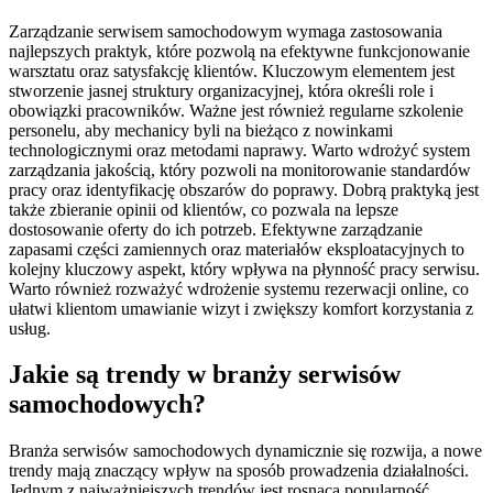
Zarządzanie serwisem samochodowym wymaga zastosowania
najlepszych praktyk, które pozwolą na efektywne funkcjonowanie
warsztatu oraz satysfakcję klientów. Kluczowym elementem jest
stworzenie jasnej struktury organizacyjnej, która określi role i
obowiązki pracowników. Ważne jest również regularne szkolenie
personelu, aby mechanicy byli na bieżąco z nowinkami
technologicznymi oraz metodami naprawy. Warto wdrożyć system
zarządzania jakością, który pozwoli na monitorowanie standardów
pracy oraz identyfikację obszarów do poprawy. Dobrą praktyką jest
także zbieranie opinii od klientów, co pozwala na lepsze
dostosowanie oferty do ich potrzeb. Efektywne zarządzanie
zapasami części zamiennych oraz materiałów eksploatacyjnych to
kolejny kluczowy aspekt, który wpływa na płynność pracy serwisu.
Warto również rozważyć wdrożenie systemu rezerwacji online, co
ułatwi klientom umawianie wizyt i zwiększy komfort korzystania z
usług.
Jakie są trendy w branży serwisów
samochodowych?
Branża serwisów samochodowych dynamicznie się rozwija, a nowe
trendy mają znaczący wpływ na sposób prowadzenia działalności.
Jednym z najważniejszych trendów jest rosnąca popularność