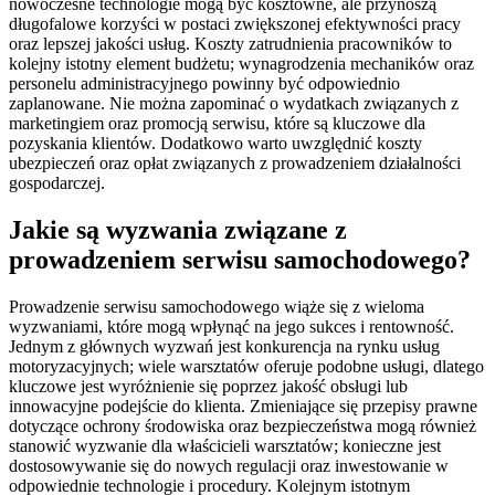
nowoczesne technologie mogą być kosztowne, ale przynoszą
długofalowe korzyści w postaci zwiększonej efektywności pracy
oraz lepszej jakości usług. Koszty zatrudnienia pracowników to
kolejny istotny element budżetu; wynagrodzenia mechaników oraz
personelu administracyjnego powinny być odpowiednio
zaplanowane. Nie można zapominać o wydatkach związanych z
marketingiem oraz promocją serwisu, które są kluczowe dla
pozyskania klientów. Dodatkowo warto uwzględnić koszty
ubezpieczeń oraz opłat związanych z prowadzeniem działalności
gospodarczej.
Jakie są wyzwania związane z
prowadzeniem serwisu samochodowego?
Prowadzenie serwisu samochodowego wiąże się z wieloma
wyzwaniami, które mogą wpłynąć na jego sukces i rentowność.
Jednym z głównych wyzwań jest konkurencja na rynku usług
motoryzacyjnych; wiele warsztatów oferuje podobne usługi, dlatego
kluczowe jest wyróżnienie się poprzez jakość obsługi lub
innowacyjne podejście do klienta. Zmieniające się przepisy prawne
dotyczące ochrony środowiska oraz bezpieczeństwa mogą również
stanowić wyzwanie dla właścicieli warsztatów; konieczne jest
dostosowywanie się do nowych regulacji oraz inwestowanie w
odpowiednie technologie i procedury. Kolejnym istotnym