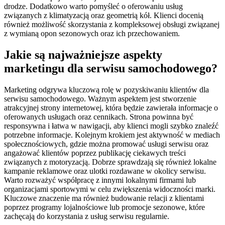
drodze. Dodatkowo warto pomyśleć o oferowaniu usług
związanych z klimatyzacją oraz geometrią kół. Klienci docenią
również możliwość skorzystania z kompleksowej obsługi związanej
z wymianą opon sezonowych oraz ich przechowaniem.
Jakie są najważniejsze aspekty
marketingu dla serwisu samochodowego?
Marketing odgrywa kluczową rolę w pozyskiwaniu klientów dla
serwisu samochodowego. Ważnym aspektem jest stworzenie
atrakcyjnej strony internetowej, która będzie zawierała informacje o
oferowanych usługach oraz cennikach. Strona powinna być
responsywna i łatwa w nawigacji, aby klienci mogli szybko znaleźć
potrzebne informacje. Kolejnym krokiem jest aktywność w mediach
społecznościowych, gdzie można promować usługi serwisu oraz
angażować klientów poprzez publikację ciekawych treści
związanych z motoryzacją. Dobrze sprawdzają się również lokalne
kampanie reklamowe oraz ulotki rozdawane w okolicy serwisu.
Warto rozważyć współpracę z innymi lokalnymi firmami lub
organizacjami sportowymi w celu zwiększenia widoczności marki.
Kluczowe znaczenie ma również budowanie relacji z klientami
poprzez programy lojalnościowe lub promocje sezonowe, które
zachęcają do korzystania z usług serwisu regularnie.