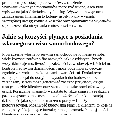
problemem jest rotacja pracowników; znalezienie
wykwalifikowanych mechaników może być trudne, a ich brak
wpływa na jakość świadczonych usług. Wyzwania związane z
zarządzaniem finansami to kolejny aspekt, który wymaga
szczególnej uwagi; kontrola kosztów oraz optymalizacja wydatków
są kluczowe dla utrzymania rentowności serwisu.
Jakie są korzyści płynące z posiadania
własnego serwisu samochodowego?
Prowadzenie własnego serwisu samochodowego niesie ze sobą
wiele korzyści zarówno finansowych, jak i osobistych. Przede
wszystkim daje możliwość niezależności zawodowej; właściciel ma
kontrolę nad swoją działalnością i może podejmować decyzje
zgodnie ze swoimi przekonaniami i wartościami. Dodatkowo
istnieje potencjał do osiągania wysokich dochodów; dobrze
zarządzany serwis może generować znaczne przychody dzięki
rosnącej liczbie klientów oraz szerokiemu zakresowi oferowanych
usług. Posiadanie własnego warsztatu to także szansa na realizację
pasji związanej z motoryzacją; wielu właścicieli traktuje swoją
działalność jako spełnienie marzeń o pracy w branży
motoryzacyjnej. Możliwość budowania relacji z klientami to kolejna
zaleta; satysfakcjonujące interakcje mogą prowadzić do lojalności
klientów oraz polecania usług innym osobom.