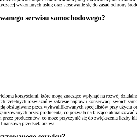
tyczącej wykonanych usług oraz stosowanie się do zasad ochrony środ
yzowanego serwisu samochodowego?
loma korzyściami, które mogą znacząco wpłynąć na rozwój działalno
ych rzetelnych rozwiązań w zakresie napraw i konserwacji swoich samoc
ędą obsługiwane przez wykwalifikowanych specjalistów przy użyciu 
ganizowanych przez producenta, co pozwala na bieżąco aktualizować wi
przez producentów, co może przyczynić się do zwiększenia liczby klie
ć finansową przedsiębiorstwa.
oryzowanego serwisu?