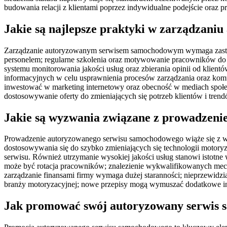
budowania relacji z klientami poprzez indywidualne podejście oraz p
Jakie są najlepsze praktyki w zarządza
Zarządzanie autoryzowanym serwisem samochodowym wymaga zastosow
personelem; regularne szkolenia oraz motywowanie pracowników do
systemu monitorowania jakości usług oraz zbierania opinii od klien
informacyjnych w celu usprawnienia procesów zarządzania oraz komu
inwestować w marketing internetowy oraz obecność w mediach społec
dostosowywanie oferty do zmieniających się potrzeb klientów i tre
Jakie są wyzwania związane z prowadzen
Prowadzenie autoryzowanego serwisu samochodowego wiąże się z wi
dostosowywania się do szybko zmieniających się technologii motor
serwisu. Również utrzymanie wysokiej jakości usług stanowi istotne
może być rotacja pracowników; znalezienie wykwalifikowanych mech
zarządzanie finansami firmy wymaga dużej staranności; nieprzewidz
branży motoryzacyjnej; nowe przepisy mogą wymuszać dodatkowe inw
Jak promować swój autoryzowany serwis