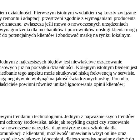
em działalności. Pierwszym istotnym wydatkiem są koszty związane
 remontu i adaptacji przestrzeni zgodnie z wymaganiami producenta
yć znaczne, zwłaszcza jeśli mowa o nowoczesnych urządzeniach
 wynagrodzenia dla mechaników i pracowników obsługi klienta mogą
ć do potencjalnych klientów i zbudować markę na rynku lokalnym.
 Jednym z najczęstszych błędów jest niewłaściwe oszacowanie
sowych już na początku działalności. Kolejnym istotnym błędem jest
iedbanie tego aspektu może skutkować niską frekwencją w serwisie.
ogą negatywnie wpłynąć na jakość świadczonych usług. Ponadto,
łaściciele powinni również unikać ignorowania opinii klientów;
owymi trendami i technologiami. Jednym z najważniejszych trendów
mi ochrony środowiska, takie jak recykling części czy stosowanie
 w nowoczesne narzędzia diagnostyczne oraz szkolenia dla
omunikacji z klientami; możliwość umawiania wizyt online oraz
ą czuć się wyjątkowo i doceniani, dlatego serwisy powinny dążyć do