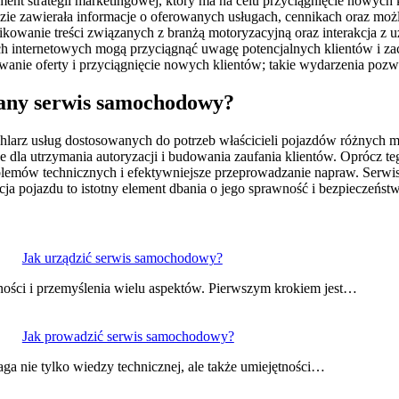
t strategii marketingowej, który ma na celu przyciągnięcie nowych
ędzie zawierała informacje o oferowanych usługach, cennikach oraz mo
likowanie treści związanych z branżą motoryzacyjną oraz interakcja 
internetowych mogą przyciągnąć uwagę potencjalnych klientów i zach
anie oferty i przyciągnięcie nowych klientów; takie wydarzenia pozwa
wany serwis samochodowy?
arz usług dostosowanych do potrzeb właścicieli pojazdów różnych ma
dla utrzymania autoryzacji i budowania zaufania klientów. Oprócz teg
lemów technicznych i efektywniejsze przeprowadzanie napraw. Serwis
cja pojazdu to istotny element dbania o jego sprawność i bezpieczeńst
Jak urządzić serwis samochodowy?
ości i przemyślenia wielu aspektów. Pierwszym krokiem jest…
Jak prowadzić serwis samochodowy?
 nie tylko wiedzy technicznej, ale także umiejętności…