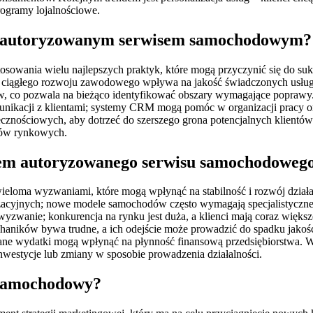
rogramy lojalnościowe.
niu autoryzowanym serwisem samochodowym?
ania wielu najlepszych praktyk, które mogą przyczynić się do suk
 ciągłego rozwoju zawodowego wpływa na jakość świadczonych usług o
tów, co pozwala na bieżąco identyfikować obszary wymagające poprawy
nikacji z klientami; systemy CRM mogą pomóc w organizacji pracy ora
znościowych, aby dotrzeć do szerszego grona potencjalnych klientów.
ndów rynkowych.
iem autoryzowanego serwisu samochodoweg
eloma wyzwaniami, które mogą wpłynąć na stabilność i rozwój dział
yzacyjnych; nowe modele samochodów często wymagają specjalistyczne
 wyzwanie; konkurencja na rynku jest duża, a klienci mają coraz więk
aników bywa trudne, a ich odejście może prowadzić do spadku jakośc
iane wydatki mogą wpłynąć na płynność finansową przedsiębiorstwa. 
estycje lub zmiany w sposobie prowadzenia działalności.
 samochodowy?