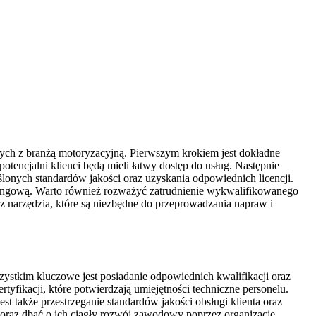
ch z branżą motoryzacyjną. Pierwszym krokiem jest dokładne
otencjalni klienci będą mieli łatwy dostęp do usług. Następnie
onych standardów jakości oraz uzyskania odpowiednich licencji.
etingową. Warto również rozważyć zatrudnienie wykwalifikowanego
az narzędzia, które są niezbędne do przeprowadzania napraw i
stkim kluczowe jest posiadanie odpowiednich kwalifikacji oraz
yfikacji, które potwierdzają umiejętności techniczne personelu.
akże przestrzeganie standardów jakości obsługi klienta oraz
oraz dbać o ich ciągły rozwój zawodowy poprzez organizację