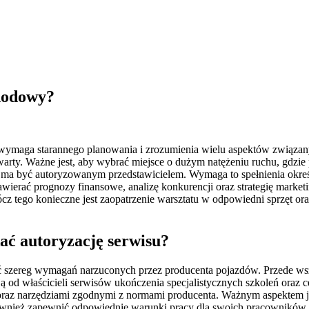
hodowy?
ymaga starannego planowania i zrozumienia wielu aspektów związany
twarty. Ważne jest, aby wybrać miejsce o dużym natężeniu ruchu, gdzie p
ma być autoryzowanym przedstawicielem. Wymaga to spełnienia określ
awierać prognozy finansowe, analizę konkurencji oraz strategię mark
cz tego konieczne jest zaopatrzenie warsztatu w odpowiedni sprzęt or
ać autoryzację serwisu?
ć szereg wymagań narzuconych przez producenta pojazdów. Przede wszy
d właścicieli serwisów ukończenia specjalistycznych szkoleń oraz cert
narzędziami zgodnymi z normami producenta. Ważnym aspektem jest t
ównież zapewnić odpowiednie warunki pracy dla swoich pracowników 