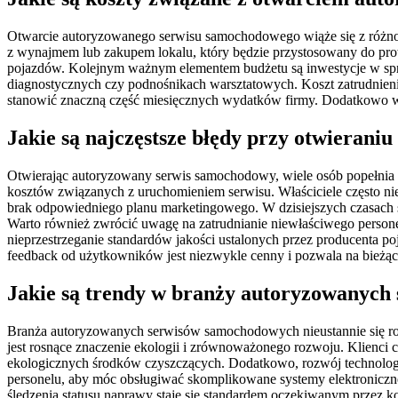
Otwarcie autoryzowanego serwisu samochodowego wiąże się z różnor
z wynajmem lub zakupem lokalu, który będzie przystosowany do prow
pojazdów. Kolejnym ważnym elementem budżetu są inwestycje w spr
diagnostycznych czy podnośnikach warsztatowych. Koszt zatrudnien
stanowić znaczną część miesięcznych wydatków firmy. Dodatkowo war
Jakie są najczęstsze błędy przy otwieran
Otwierając autoryzowany serwis samochodowy, wiele osób popełnia b
kosztów związanych z uruchomieniem serwisu. Właściciele często ni
brak odpowiedniego planu marketingowego. W dzisiejszych czasach s
Warto również zwrócić uwagę na zatrudnianie niewłaściwego person
nieprzestrzeganie standardów jakości ustalonych przez producenta po
feedback od użytkowników jest niezwykle cenny i pozwala na bieżąc
Jakie są trendy w branży autoryzowanyc
Branża autoryzowanych serwisów samochodowych nieustannie się rozw
jest rosnące znaczenie ekologii i zrównoważonego rozwoju. Klienci c
ekologicznych środków czyszczących. Dodatkowo, rozwój technologi
personelu, aby móc obsługiwać skomplikowane systemy elektroniczne.
śledzenia statusu naprawy staje się standardem oczekiwanym przez k