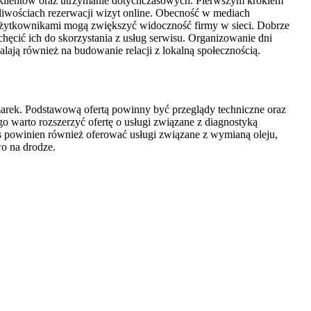
 klientów oraz utrzymanie dotychczasowych. Pierwszym krokiem
żliwościach rezerwacji wizyt online. Obecność w mediach
z użytkownikami mogą zwiększyć widoczność firmy w sieci. Dobrze
ęcić ich do skorzystania z usług serwisu. Organizowanie dni
lają również na budowanie relacji z lokalną społecznością.
rek. Podstawową ofertą powinny być przeglądy techniczne oraz
o warto rozszerzyć ofertę o usługi związane z diagnostyką
 powinien również oferować usługi związane z wymianą oleju,
wo na drodze.