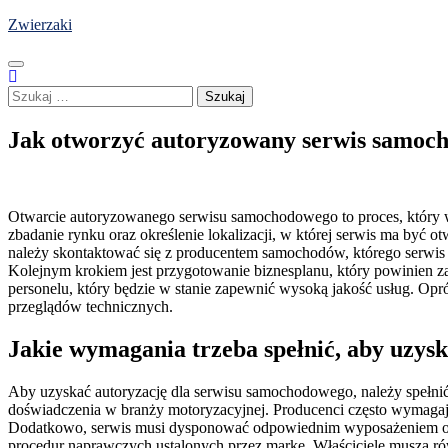
Skip
Zwierzaki
to
content
Szukaj:
Jak otworzyć autoryzowany serwis samoc
Otwarcie autoryzowanego serwisu samochodowego to proces, który w
zbadanie rynku oraz określenie lokalizacji, w której serwis ma być o
należy skontaktować się z producentem samochodów, którego serwis 
Kolejnym krokiem jest przygotowanie biznesplanu, który powinien z
personelu, który będzie w stanie zapewnić wysoką jakość usług. Opró
przeglądów technicznych.
Jakie wymagania trzeba spełnić, aby uzysk
Aby uzyskać autoryzację dla serwisu samochodowego, należy spełni
doświadczenia w branży motoryzacyjnej. Producenci często wymagają o
Dodatkowo, serwis musi dysponować odpowiednim wyposażeniem oraz 
procedur naprawczych ustalonych przez markę. Właściciele muszą r