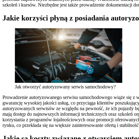
szkoleń i kursów. Niezbędne jest także prowadzenie dokumentacji do
Jakie korzyści płyną z posiadania autor
Jak otworzyć autoryzowany serwis samochodowy?
Prowadzenie autoryzowanego serwisu samochodowego wiąże się z wie
gwarancję wysokiej jakości usług, co przyciąga klientów poszukując
autoryzowanych serwisów ze względu na pewność, że ich pojazdy b
mają dostęp do najnowszych informacji technicznych oraz szkoleń or
korzystania z programów lojalnościowych oraz promocji oferowanych 
rynku, co przekłada się na większe zainteresowanie ofertą i stabilnoś
Jakie są koszty związane z otwarciem aut