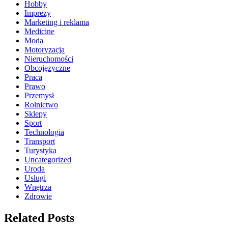
Hobby
Imprezy
Marketing i reklama
Medicine
Moda
Motoryzacja
Nieruchomości
Obcojęzyczne
Praca
Prawo
Przemysł
Rolnictwo
Sklepy
Sport
Technologia
Transport
Turystyka
Uncategorized
Uroda
Usługi
Wnętrza
Zdrowie
Related Posts