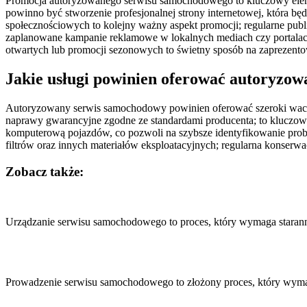
Promocja autoryzowanego serwisu samochodowego to kluczowy elemen
powinno być stworzenie profesjonalnej strony internetowej, która b
społecznościowych to kolejny ważny aspekt promocji; regularne pub
zaplanowane kampanie reklamowe w lokalnych mediach czy portalach 
otwartych lub promocji sezonowych to świetny sposób na zaprezentow
Jakie usługi powinien oferować autoryzo
Autoryzowany serwis samochodowy powinien oferować szeroki wachl
naprawy gwarancyjne zgodne ze standardami producenta; to kluczowe 
komputerową pojazdów, co pozwoli na szybsze identyfikowanie prob
filtrów oraz innych materiałów eksploatacyjnych; regularna konserwa
Zobacz także:
Nawigacja
wpisu
Urządzanie serwisu samochodowego to proces, który wymaga starann
Prowadzenie serwisu samochodowego to złożony proces, który wymaga