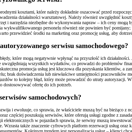
odnymi kosztami, które należy dokładnie oszacować przed rozpoczęci
adzenia działalności warsztatowej. Należy również uwzględnić koszty
zęt i narzędzia niezbędne do wykonywania napraw – ich ceny mogą b
ia wykwalifikowanego personelu również nie powinien być pomijany;
to przewidzieć środki na marketing oraz promocję usług, aby dotrze
iu autoryzowanego serwisu samochodowego?
łędy, które mogą negatywnie wpłynąć na przyszłość ich działalności.
e uwzględniają wszystkich wydatków, co prowadzi do problemów finan
kuteczna promocja usług jest kluczowa dla pozyskania klientów, a zan
elu; brak doświadczenia lub niewłaściwe umiejętności pracowników m
jazdów to kolejny błąd, który może prowadzić do utraty autoryzacji. W
o dostosowywać ofertę do ich potrzeb.
h serwisów samochodowych?
ija i ewoluuje, co sprawia, że właściciele muszą być na bieżąco z n
oraz częściej poszukują serwisów, które oferują usługi zgodne z zasada
i elektronicznych w pojazdach sprawia, że serwisy muszą inwestować
 Wzrasta także znaczenie cyfrowych platform rezerwacji usług oraz k
onsumentów. Kolejnym trendem jest personalizacja usług – klienci chc