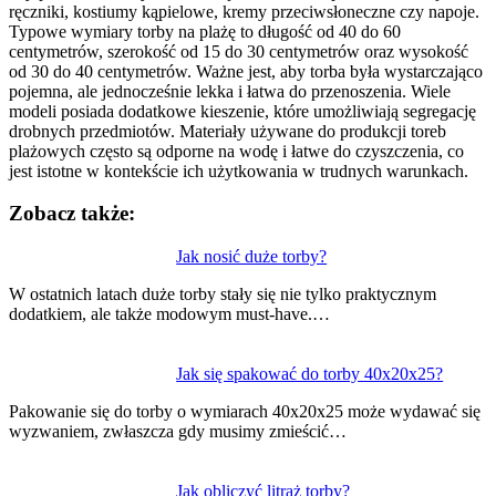
ręczniki, kostiumy kąpielowe, kremy przeciwsłoneczne czy napoje.
Typowe wymiary torby na plażę to długość od 40 do 60
centymetrów, szerokość od 15 do 30 centymetrów oraz wysokość
od 30 do 40 centymetrów. Ważne jest, aby torba była wystarczająco
pojemna, ale jednocześnie lekka i łatwa do przenoszenia. Wiele
modeli posiada dodatkowe kieszenie, które umożliwiają segregację
drobnych przedmiotów. Materiały używane do produkcji toreb
plażowych często są odporne na wodę i łatwe do czyszczenia, co
jest istotne w kontekście ich użytkowania w trudnych warunkach.
Zobacz także:
Nawigacja
Jak nosić duże torby?
wpisu
W ostatnich latach duże torby stały się nie tylko praktycznym
dodatkiem, ale także modowym must-have.…
Jak się spakować do torby 40x20x25?
Pakowanie się do torby o wymiarach 40x20x25 może wydawać się
wyzwaniem, zwłaszcza gdy musimy zmieścić…
Jak obliczyć litraż torby?