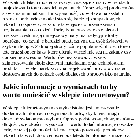
W ostatnich latach można zauważyć znaczące zmiany w trendach
projektowania toreb oraz ich wymiarach. Coraz więcej producentów
stawia na minimalizm i funkcjonalność, co wpływa na kształt i
rozmiar toreb. Wiele modeli stało się bardziej kompaktowych i
lekkich, co sprawia, że są one łatwiejsze do przenoszenia i
użytkowania na co dzień. Torby typu crossbody czy plecaki
miejskie często mają mniejsze wymiary niż tradycyjne torby
podróżne, co czyni je bardziej praktycznymi dla osób żyjących w
szybkim tempie. Z drugiej strony rośnie popularność dużych toreb
tote oraz shopper bags, które oferują więcej miejsca na zakupy czy
codzienne akcesoria. Warto również zauważyć wzrost
zainteresowania ekologicznymi materiałami oraz technologiami
produkcji – wiele marek zaczyna projektować torby o wymiarach
dostosowanych do potrzeb osób dbających o środowisko naturalne.
Jakie informacje o wymiarach torby
warto umieścić w sklepie internetowym?
W sklepie internetowym niezwykle istotne jest umieszczanie
dokładnych informacji o wymiarach torby, aby klienci mogli
dokonać świadomego wyboru. Oprócz podstawowych wymiarów –
długości, szerokości i wysokości – warto dodać informacje o wadze
torby oraz jej pojemności. Klienci często poszukują produktów
lekkich i łatwych do przenoszenia, dlatego ta informacja może być