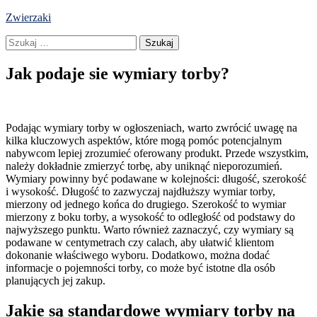
Skip
Zwierzaki
to
Szukaj:
content
Jak podaje sie wymiary torby?
Podając wymiary torby w ogłoszeniach, warto zwrócić uwagę na
kilka kluczowych aspektów, które mogą pomóc potencjalnym
nabywcom lepiej zrozumieć oferowany produkt. Przede wszystkim,
należy dokładnie zmierzyć torbę, aby uniknąć nieporozumień.
Wymiary powinny być podawane w kolejności: długość, szerokość
i wysokość. Długość to zazwyczaj najdłuższy wymiar torby,
mierzony od jednego końca do drugiego. Szerokość to wymiar
mierzony z boku torby, a wysokość to odległość od podstawy do
najwyższego punktu. Warto również zaznaczyć, czy wymiary są
podawane w centymetrach czy calach, aby ułatwić klientom
dokonanie właściwego wyboru. Dodatkowo, można dodać
informacje o pojemności torby, co może być istotne dla osób
planujących jej zakup.
Jakie są standardowe wymiary torby na