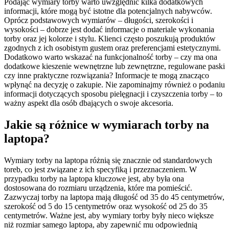
Podając wymiary torby warto uwzględnić kilka dodatkowych
informacji, które mogą być istotne dla potencjalnych nabywców.
Oprócz podstawowych wymiarów – długości, szerokości i
wysokości – dobrze jest dodać informacje o materiale wykonania
torby oraz jej kolorze i stylu. Klienci często poszukują produktów
zgodnych z ich osobistym gustem oraz preferencjami estetycznymi.
Dodatkowo warto wskazać na funkcjonalność torby – czy ma ona
dodatkowe kieszenie wewnętrzne lub zewnętrzne, regulowane paski
czy inne praktyczne rozwiązania? Informacje te mogą znacząco
wpłynąć na decyzję o zakupie. Nie zapominajmy również o podaniu
informacji dotyczących sposobu pielęgnacji i czyszczenia torby – to
ważny aspekt dla osób dbających o swoje akcesoria.
Jakie są różnice w wymiarach torby na
laptopa?
Wymiary torby na laptopa różnią się znacznie od standardowych
toreb, co jest związane z ich specyfiką i przeznaczeniem. W
przypadku torby na laptopa kluczowe jest, aby była ona
dostosowana do rozmiaru urządzenia, które ma pomieścić.
Zazwyczaj torby na laptopa mają długość od 35 do 45 centymetrów,
szerokość od 5 do 15 centymetrów oraz wysokość od 25 do 35
centymetrów. Ważne jest, aby wymiary torby były nieco większe
niż rozmiar samego laptopa, aby zapewnić mu odpowiednią