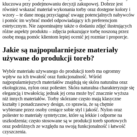
kluczowa przy podejmowaniu decyzji zakupowej. Dobrze jest
również wskazać materiał wykonania torby oraz dostępne kolory i
wzory – te dane mogą przyciągnąć uwagę potencjalnych nabywców
i pomóc im wybrać model odpowiadający ich preferencjom
estetycznym. Nie zapominajmy także o dodaniu zdjęć ilustrujących
różne aspekty produktu – zdjęcia pokazujące torbę noszoną przez
osobę mogą pomóc klientom lepiej ocenić jej rozmiar i proporcje.
Jakie są najpopularniejsze materiały
używane do produkcji toreb?
Wybór materiału używanego do produkcji toreb ma ogromny
wpływ na ich trwałość oraz funkcjonalność. Wśród
najpopularniejszych materiałów znajdują się skóra naturalna oraz
ekologiczna, nylon oraz poliester. Skóra naturalna charakteryzuje się
elegancją i trwałością; jednak jej cena może być znacznie wyższa
niż innych materiałów. Torby skórzane często mają klasyczne
kształty i ponadczasowy design, co sprawia, że są chętnie
wybierane przez osoby ceniące sobie styl i jakość. Nylon oraz
poliester to materiały syntetyczne, które są lekkie i odporne na
uszkodzenia; często stosowane są w produkcji toreb sportowych
oraz podróżnych ze względu na swoją funkcjonalność i łatwość
czyszczenia.