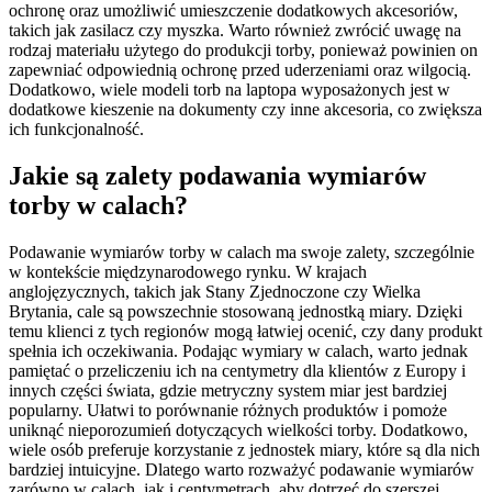
ochronę oraz umożliwić umieszczenie dodatkowych akcesoriów,
takich jak zasilacz czy myszka. Warto również zwrócić uwagę na
rodzaj materiału użytego do produkcji torby, ponieważ powinien on
zapewniać odpowiednią ochronę przed uderzeniami oraz wilgocią.
Dodatkowo, wiele modeli torb na laptopa wyposażonych jest w
dodatkowe kieszenie na dokumenty czy inne akcesoria, co zwiększa
ich funkcjonalność.
Jakie są zalety podawania wymiarów
torby w calach?
Podawanie wymiarów torby w calach ma swoje zalety, szczególnie
w kontekście międzynarodowego rynku. W krajach
anglojęzycznych, takich jak Stany Zjednoczone czy Wielka
Brytania, cale są powszechnie stosowaną jednostką miary. Dzięki
temu klienci z tych regionów mogą łatwiej ocenić, czy dany produkt
spełnia ich oczekiwania. Podając wymiary w calach, warto jednak
pamiętać o przeliczeniu ich na centymetry dla klientów z Europy i
innych części świata, gdzie metryczny system miar jest bardziej
popularny. Ułatwi to porównanie różnych produktów i pomoże
uniknąć nieporozumień dotyczących wielkości torby. Dodatkowo,
wiele osób preferuje korzystanie z jednostek miary, które są dla nich
bardziej intuicyjne. Dlatego warto rozważyć podawanie wymiarów
zarówno w calach, jak i centymetrach, aby dotrzeć do szerszej