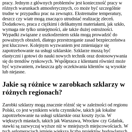
pracy. Jednym z głównych problemów jest konieczność pracy w
różnych warunkach atmosferycznych, co może być szczególnie
trudne w przypadku prac na zewnątrz. Ekstremalne temperatury,
deszcz czy wiatr mogą znacząco utrudniać realizację zleceń.
Dodatkowo, praca z ciężkimi i delikatnymi materiałami, jak szkło,
wymaga nie tylko umiejętności, ale także dużej ostrożności.
Wypadki związane z uszkodzeniem szkła mogą prowadzić do
poważnych obrażeń, dlatego przestrzeganie zasad bezpieczeństwa
jest kluczowe. Kolejnym wyzwaniem jest zmieniające się
zapotrzebowanie na usługi szklarskie. Szklarze muszą być
elastyczni i gotowi do nauki nowych technik oraz dostosowywania
się do trendów rynkowych. Współpraca z klientami również może
być wyzwaniem, zwłaszcza gdy oczekiwania klientów są wysokie
lub niejasne.
Jakie są różnice w zarobkach szklarzy w
różnych regionach?
Zarobki szklarzy mogą znacznie różnić się w zależności od regionu
Polski, co jest wynikiem wielu czynników, takich jak lokalne
zapotrzebowanie na usługi szklarskie oraz koszty życia. W
większych miastach, takich jak Warszawa, Wrocław czy Gdańsk,
stawki są zazwyczaj wyższe niż w mniejszych miejscowościach. W
tych aglomeracjach istnieje większa liczba projektów budowlanych