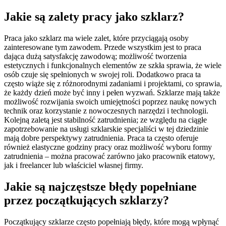
Jakie są zalety pracy jako szklarz?
Praca jako szklarz ma wiele zalet, które przyciągają osoby
zainteresowane tym zawodem. Przede wszystkim jest to praca
dająca dużą satysfakcję zawodową; możliwość tworzenia
estetycznych i funkcjonalnych elementów ze szkła sprawia, że wiele
osób czuje się spełnionych w swojej roli. Dodatkowo praca ta
często wiąże się z różnorodnymi zadaniami i projektami, co sprawia,
że każdy dzień może być inny i pełen wyzwań. Szklarze mają także
możliwość rozwijania swoich umiejętności poprzez naukę nowych
technik oraz korzystanie z nowoczesnych narzędzi i technologii.
Kolejną zaletą jest stabilność zatrudnienia; ze względu na ciągłe
zapotrzebowanie na usługi szklarskie specjaliści w tej dziedzinie
mają dobre perspektywy zatrudnienia. Praca ta często oferuje
również elastyczne godziny pracy oraz możliwość wyboru formy
zatrudnienia – można pracować zarówno jako pracownik etatowy,
jak i freelancer lub właściciel własnej firmy.
Jakie są najczęstsze błędy popełniane
przez początkujących szklarzy?
Początkujący szklarze często popełniają błędy, które mogą wpłynąć