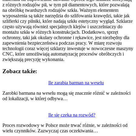
z różnych rodzajów pił, w tym pił diamentowych, które pozwalają
na obróbkę twardszych rodzajów szkła. Ważnym elementem
wyposażenia są także narzędzia do szlifowania krawędzi, takie jak
szlifierki czy pilniki, które nadają szkłu estetyczny wygląd. Szklarze
często używają również specjalnych klejów i uszczelniaczy do
montażu szkła w różnych konstrukcjach. Dodatkowo, sprzęt
ochronny, taki jak okulary ochronne i rękawice, jest niezbędny dla
zapewnienia bezpieczeństwa podczas pracy. W miarę rozwoju
technologii coraz więcej szklarzy inwestuje w nowoczesne maszyny
CNC, które umożliwiają automatyzację procesów obróbczych i
zwiększają precyzję wykonania.
Zobacz także:
Nawigacja
Ile zarabia barman na weselu
wpisu
Zarobki barmana na weselu mogą się znacznie różnić w zależności
od lokalizacji, w której odbywa…
Ile się czeka na rozwód?
Proces rozwodowy w Polsce może trwać różnie, w zależności od
wielu czynników. Zazwyczaj czas oczekiwania…