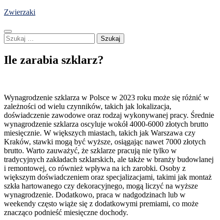
Skip
Zwierzaki
to
content
Szukaj:
Ile zarabia szklarz?
Wynagrodzenie szklarza w Polsce w 2023 roku może się różnić w
zależności od wielu czynników, takich jak lokalizacja,
doświadczenie zawodowe oraz rodzaj wykonywanej pracy. Średnie
wynagrodzenie szklarza oscyluje wokół 4000-6000 złotych brutto
miesięcznie. W większych miastach, takich jak Warszawa czy
Kraków, stawki mogą być wyższe, osiągając nawet 7000 złotych
brutto. Warto zauważyć, że szklarze pracują nie tylko w
tradycyjnych zakładach szklarskich, ale także w branży budowlanej
i remontowej, co również wpływa na ich zarobki. Osoby z
większym doświadczeniem oraz specjalizacjami, takimi jak montaż
szkła hartowanego czy dekoracyjnego, mogą liczyć na wyższe
wynagrodzenie. Dodatkowo, praca w nadgodzinach lub w
weekendy często wiąże się z dodatkowymi premiami, co może
znacząco podnieść miesięczne dochody.