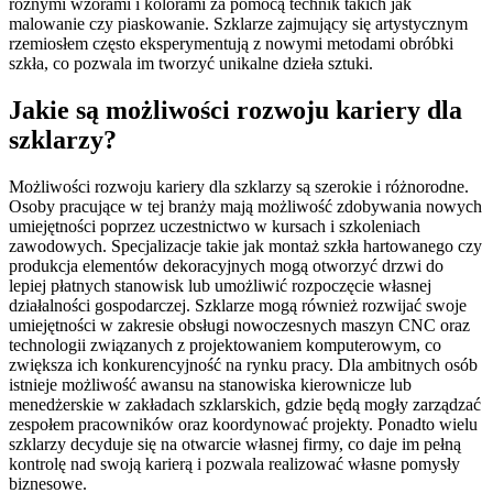
różnymi wzorami i kolorami za pomocą technik takich jak
malowanie czy piaskowanie. Szklarze zajmujący się artystycznym
rzemiosłem często eksperymentują z nowymi metodami obróbki
szkła, co pozwala im tworzyć unikalne dzieła sztuki.
Jakie są możliwości rozwoju kariery dla
szklarzy?
Możliwości rozwoju kariery dla szklarzy są szerokie i różnorodne.
Osoby pracujące w tej branży mają możliwość zdobywania nowych
umiejętności poprzez uczestnictwo w kursach i szkoleniach
zawodowych. Specjalizacje takie jak montaż szkła hartowanego czy
produkcja elementów dekoracyjnych mogą otworzyć drzwi do
lepiej płatnych stanowisk lub umożliwić rozpoczęcie własnej
działalności gospodarczej. Szklarze mogą również rozwijać swoje
umiejętności w zakresie obsługi nowoczesnych maszyn CNC oraz
technologii związanych z projektowaniem komputerowym, co
zwiększa ich konkurencyjność na rynku pracy. Dla ambitnych osób
istnieje możliwość awansu na stanowiska kierownicze lub
menedżerskie w zakładach szklarskich, gdzie będą mogły zarządzać
zespołem pracowników oraz koordynować projekty. Ponadto wielu
szklarzy decyduje się na otwarcie własnej firmy, co daje im pełną
kontrolę nad swoją karierą i pozwala realizować własne pomysły
biznesowe.