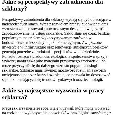
Jakie są perspektywy zatrudnienia dla
szklarzy?
Perspektywy zatrudnienia dla szklarzy wydają się być obiecujące w
nadchodzących latach. Wraz z rozwojem branży budowlanej oraz
wzrostem zainteresowania nowoczesnym designem wnętrz rośnie
zapotrzebowanie na usługi szklarskie. Szkło staje się coraz bardziej
popularnym materiałem wykorzystywanym zarówno w
budownictwie mieszkalnym, jak i komercyjnym. Zwiększone
inwestycje w infrastrukturę oraz renowacje istniejących obiektów
generują potrzebę zatrudniania specjalistów w tej dziedzinie.
Ponadto rosnąca świadomość ekologiczna społeczeństwa sprzyja
wykorzystaniu szkła jako materiału przyjaznego środowisku, co
może przyczynić się do dalszego wzrostu popytu na usługi
szklarskie. Szklarze mają również możliwość rozwijania swoich
umiejętności poprzez kursy i szkolenia, co pozwala im dostosować
się do zmieniających się trendów rynkowych oraz technologii.
Jakie są najczęstsze wyzwania w pracy
szklarza?
Praca szklarza niesie ze sobą wiele wyzwań, które mogą wpływać
na codzienne wykonywanie obowiązków oraz ogólną satysfakcję z