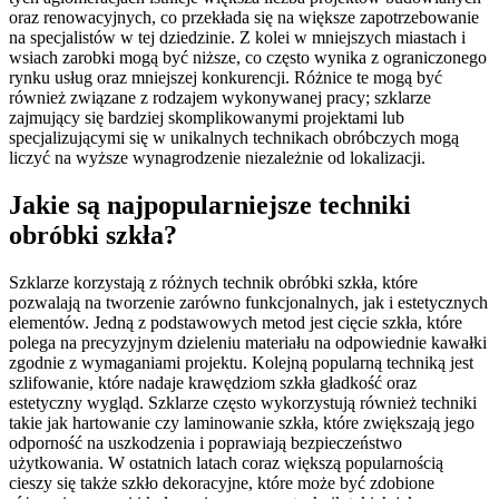
oraz renowacyjnych, co przekłada się na większe zapotrzebowanie
na specjalistów w tej dziedzinie. Z kolei w mniejszych miastach i
wsiach zarobki mogą być niższe, co często wynika z ograniczonego
rynku usług oraz mniejszej konkurencji. Różnice te mogą być
również związane z rodzajem wykonywanej pracy; szklarze
zajmujący się bardziej skomplikowanymi projektami lub
specjalizującymi się w unikalnych technikach obróbczych mogą
liczyć na wyższe wynagrodzenie niezależnie od lokalizacji.
Jakie są najpopularniejsze techniki
obróbki szkła?
Szklarze korzystają z różnych technik obróbki szkła, które
pozwalają na tworzenie zarówno funkcjonalnych, jak i estetycznych
elementów. Jedną z podstawowych metod jest cięcie szkła, które
polega na precyzyjnym dzieleniu materiału na odpowiednie kawałki
zgodnie z wymaganiami projektu. Kolejną popularną techniką jest
szlifowanie, które nadaje krawędziom szkła gładkość oraz
estetyczny wygląd. Szklarze często wykorzystują również techniki
takie jak hartowanie czy laminowanie szkła, które zwiększają jego
odporność na uszkodzenia i poprawiają bezpieczeństwo
użytkowania. W ostatnich latach coraz większą popularnością
cieszy się także szkło dekoracyjne, które może być zdobione