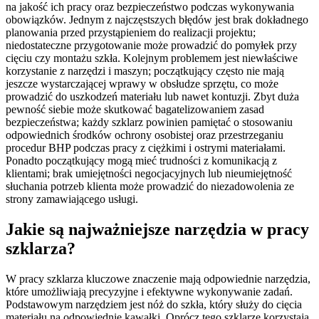
na jakość ich pracy oraz bezpieczeństwo podczas wykonywania
obowiązków. Jednym z najczęstszych błędów jest brak dokładnego
planowania przed przystąpieniem do realizacji projektu;
niedostateczne przygotowanie może prowadzić do pomyłek przy
cięciu czy montażu szkła. Kolejnym problemem jest niewłaściwe
korzystanie z narzędzi i maszyn; początkujący często nie mają
jeszcze wystarczającej wprawy w obsłudze sprzętu, co może
prowadzić do uszkodzeń materiału lub nawet kontuzji. Zbyt duża
pewność siebie może skutkować bagatelizowaniem zasad
bezpieczeństwa; każdy szklarz powinien pamiętać o stosowaniu
odpowiednich środków ochrony osobistej oraz przestrzeganiu
procedur BHP podczas pracy z ciężkimi i ostrymi materiałami.
Ponadto początkujący mogą mieć trudności z komunikacją z
klientami; brak umiejętności negocjacyjnych lub nieumiejętność
słuchania potrzeb klienta może prowadzić do niezadowolenia ze
strony zamawiającego usługi.
Jakie są najważniejsze narzędzia w pracy
szklarza?
W pracy szklarza kluczowe znaczenie mają odpowiednie narzędzia,
które umożliwiają precyzyjne i efektywne wykonywanie zadań.
Podstawowym narzędziem jest nóż do szkła, który służy do cięcia
materiału na odpowiednie kawałki. Oprócz tego szklarze korzystają