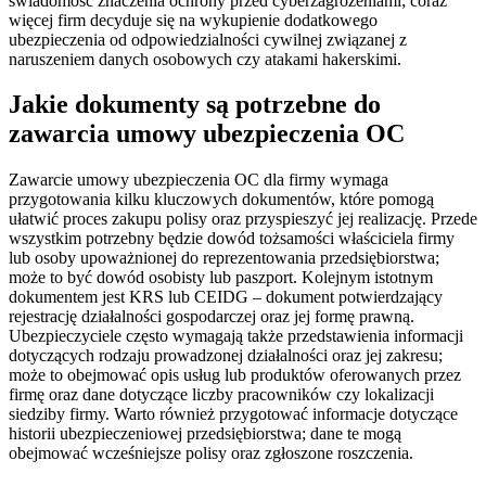
świadomość znaczenia ochrony przed cyberzagrożeniami; coraz
więcej firm decyduje się na wykupienie dodatkowego
ubezpieczenia od odpowiedzialności cywilnej związanej z
naruszeniem danych osobowych czy atakami hakerskimi.
Jakie dokumenty są potrzebne do
zawarcia umowy ubezpieczenia OC
Zawarcie umowy ubezpieczenia OC dla firmy wymaga
przygotowania kilku kluczowych dokumentów, które pomogą
ułatwić proces zakupu polisy oraz przyspieszyć jej realizację. Przede
wszystkim potrzebny będzie dowód tożsamości właściciela firmy
lub osoby upoważnionej do reprezentowania przedsiębiorstwa;
może to być dowód osobisty lub paszport. Kolejnym istotnym
dokumentem jest KRS lub CEIDG – dokument potwierdzający
rejestrację działalności gospodarczej oraz jej formę prawną.
Ubezpieczyciele często wymagają także przedstawienia informacji
dotyczących rodzaju prowadzonej działalności oraz jej zakresu;
może to obejmować opis usług lub produktów oferowanych przez
firmę oraz dane dotyczące liczby pracowników czy lokalizacji
siedziby firmy. Warto również przygotować informacje dotyczące
historii ubezpieczeniowej przedsiębiorstwa; dane te mogą
obejmować wcześniejsze polisy oraz zgłoszone roszczenia.