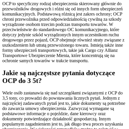
OCP to specyficzny rodzaj ubezpieczenia skierowany głównie do
przewoźników drogowych i różni się od innych form ubezpieczeń
komunikacyjnych. Podstawową różnicą jest zakres ochrony; OCP
chroni przewoźnika przed odpowiedzialnością cywilną za szkody
wyrządzone osobom trzecim podczas transportu towarów. W
przeciwieństwie do standardowego OC komunikacyjnego, które
dotyczy jedynie szkód wyrządzonych innym uczestnikom ruchu
drogowego przez pojazd, OCP obejmuje również straty związane z
uszkodzeniem lub utratą przewożonego towaru. Istnieją także inne
formy ubezpieczeń transportowych, takie jak Cargo czy Allianz
Transportowe Ubezpieczenie Mienia, które koncentrują się na
ochronie samych towarów w trakcie transportu.
Jakie są najczęstsze pytania dotyczące
OCP do 3 5t?
Wiele osób zastanawia się nad szczegółami związanymi z OCP do
3,5 tony, co prowadzi do powstawania licznych pytań. Jednym z
najczęściej zadawanych pytań jest to, jakie dokumenty są potrzebne
do zawarcia umowy ubezpieczenia. Zazwyczaj wymagane są
podstawowe informacje o pojeździe, dane kierowcy oraz
dokumenty potwierdzające działalność gospodarczą. Innym
popularnym zagadnieniem jest to, jak długo trwa proces uzyskania