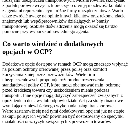
rodzajami ubezpieczeń transportowych. Można również skorzystać
z portali porównawczych, które często oferują możliwość kontaktu
z agentami reprezentującymi różne firmy ubezpieczeniowe. Warto
także zwrócić uwagę na opinie innych klientów oraz rekomendacje
znajomych lub współpracowników działających w branży
transportowej; osobiste doświadczenia mogą okazać się bardzo
pomocne przy wyborze odpowiedniego agenta.
Co warto wiedzieć o dodatkowych
opcjach w OCP?
Dodatkowe opcje dostępne w ramach OCP mogą znacząco wpłynąć
na poziom ochrony oferowanej przez polisę oraz komfort
korzystania z niej przez przewoźników. Wiele firm
ubezpieczeniowych proponuje różnorodne rozszerzenia
standardowej polisy OCP, które mogą obejmować m.in. ochronę
przed kradzieżą towaru czy uszkodzeniem mienia podczas
transportu. Inne opcje mogą dotyczyć zabezpieczeń związanych z
opóźnieniem dostawy lub odpowiedzialnością za straty finansowe
wynikające z niewłaściwego wykonania usługi transportowej.
Warto zastanowić się nad tymi dodatkowymi opcjami już na etapie
zakupu polisy; ich wybór powinien być dostosowany do specyfiki
działalności oraz ryzyk związanych z przewozem towarów.