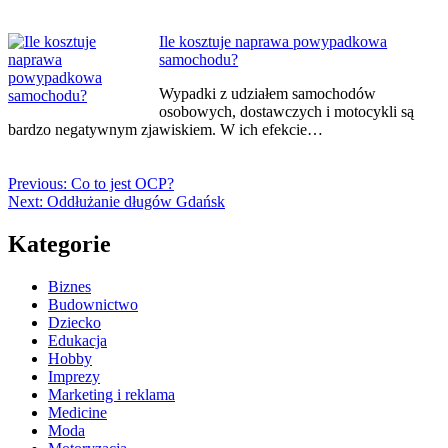
Ile kosztuje naprawa powypadkowa
samochodu?
Wypadki z udziałem samochodów
osobowych, dostawczych i motocykli są
bardzo negatywnym zjawiskiem. W ich efekcie…
Previous:
Co to jest OCP?
Next:
Oddłużanie długów Gdańsk
Kategorie
Biznes
Budownictwo
Dziecko
Edukacja
Hobby
Imprezy
Marketing i reklama
Medicine
Moda