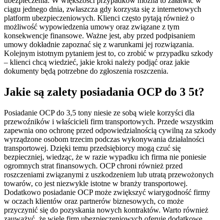
ubezpieczenia. W większości przypadków można to załatwić w
ciągu jednego dnia, zwłaszcza gdy korzysta się z internetowych
platform ubezpieczeniowych. Klienci często pytają również o
możliwość wypowiedzenia umowy oraz związane z tym
konsekwencje finansowe. Ważne jest, aby przed podpisaniem
umowy dokładnie zapoznać się z warunkami jej rozwiązania.
Kolejnym istotnym pytaniem jest to, co zrobić w przypadku szkody
– klienci chcą wiedzieć, jakie kroki należy podjąć oraz jakie
dokumenty będą potrzebne do zgłoszenia roszczenia.
Jakie są zalety posiadania OCP do 3 5t?
Posiadanie OCP do 3,5 tony niesie ze sobą wiele korzyści dla
przewoźników i właścicieli firm transportowych. Przede wszystkim
zapewnia ono ochronę przed odpowiedzialnością cywilną za szkody
wyrządzone osobom trzecim podczas wykonywania działalności
transportowej. Dzięki temu przedsiębiorcy mogą czuć się
bezpieczniej, wiedząc, że w razie wypadku ich firma nie poniesie
ogromnych strat finansowych. OCP chroni również przed
roszczeniami związanymi z uszkodzeniem lub utratą przewożonych
towarów, co jest niezwykle istotne w branży transportowej.
Dodatkowo posiadanie OCP może zwiększyć wiarygodność firmy
w oczach klientów oraz partnerów biznesowych, co może
przyczynić się do pozyskania nowych kontraktów. Warto również
zauważyć, że wiele firm ubezpieczeniowych oferuje dodatkowe