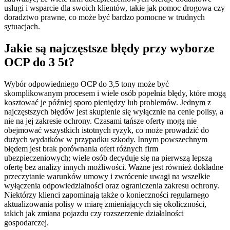
usługi i wsparcie dla swoich klientów, takie jak pomoc drogowa czy
doradztwo prawne, co może być bardzo pomocne w trudnych
sytuacjach.
Jakie są najczęstsze błędy przy wyborze
OCP do 3 5t?
Wybór odpowiedniego OCP do 3,5 tony może być
skomplikowanym procesem i wiele osób popełnia błędy, które mogą
kosztować je później sporo pieniędzy lub problemów. Jednym z
najczęstszych błędów jest skupienie się wyłącznie na cenie polisy, a
nie na jej zakresie ochrony. Czasami tańsze oferty mogą nie
obejmować wszystkich istotnych ryzyk, co może prowadzić do
dużych wydatków w przypadku szkody. Innym powszechnym
błędem jest brak porównania ofert różnych firm
ubezpieczeniowych; wiele osób decyduje się na pierwszą lepszą
ofertę bez analizy innych możliwości. Ważne jest również dokładne
przeczytanie warunków umowy i zwrócenie uwagi na wszelkie
wyłączenia odpowiedzialności oraz ograniczenia zakresu ochrony.
Niektórzy klienci zapominają także o konieczności regularnego
aktualizowania polisy w miarę zmieniających się okoliczności,
takich jak zmiana pojazdu czy rozszerzenie działalności
gospodarczej.