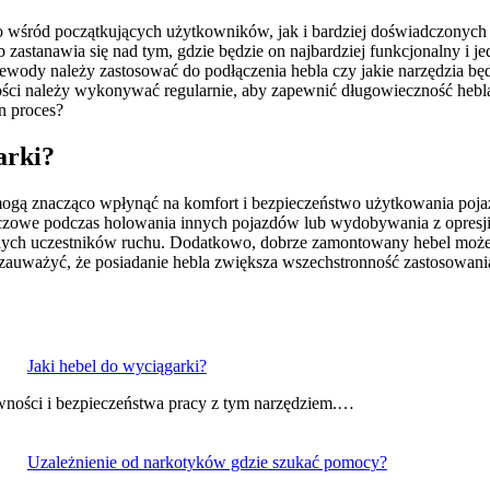
o wśród początkujących użytkowników, jak i bardziej doświadczonych e
zastanawia się nad tym, gdzie będzie on najbardziej funkcjonalny i je
ewody należy zastosować do podłączenia hebla czy jakie narzędzia bę
ości należy wykonywać regularnie, aby zapewnić długowieczność hebla
n proces?
arki?
e mogą znacząco wpłynąć na komfort i bezpieczeństwo użytkowania poj
uczowe podczas holowania innych pojazdów lub wydobywania z opresji
innych uczestników ruchu. Dodatkowo, dobrze zamontowany hebel może
ż zauważyć, że posiadanie hebla zwiększa wszechstronność zastosowan
Jaki hebel do wyciągarki?
wności i bezpieczeństwa pracy z tym narzędziem.…
Uzależnienie od narkotyków gdzie szukać pomocy?