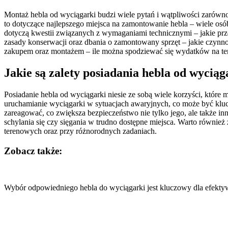
Montaż hebla od wyciągarki budzi wiele pytań i wątpliwości zarówn
to dotyczące najlepszego miejsca na zamontowanie hebla – wiele osób 
dotyczą kwestii związanych z wymaganiami technicznymi – jakie prz
zasady konserwacji oraz dbania o zamontowany sprzęt – jakie czynn
zakupem oraz montażem – ile można spodziewać się wydatków na te
Jakie są zalety posiadania hebla od wyciąg
Posiadanie hebla od wyciągarki niesie ze sobą wiele korzyści, któr
uruchamianie wyciągarki w sytuacjach awaryjnych, co może być kl
zareagować, co zwiększa bezpieczeństwo nie tylko jego, ale także 
schylania się czy sięgania w trudno dostępne miejsca. Warto równie
terenowych oraz przy różnorodnych zadaniach.
Zobacz także:
Nawigacja
wpisu
Wybór odpowiedniego hebla do wyciągarki jest kluczowy dla efekty