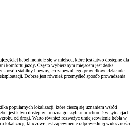
ęściej hebel montuje się w miejscu, które jest łatwo dostępne dla
 ani komfortu jazdy. Często wybieranym miejscem jest deska
w sposób stabilny i pewny, co zapewni jego prawidłowe działanie
ksploatacji. Dobrze jest również przemyśleć sposób prowadzenia
lka popularnych lokalizacji, które cieszą się uznaniem wśród
hebel jest łatwo dostępny i można go szybko uruchomić w sytuacjach
 wzroku od drogi. Warto również rozważyć umiejscowienie hebla w
ru lokalizacji, kluczowe jest zapewnienie odpowiedniej widoczności