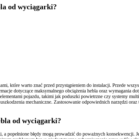
bla od wyciągarki?
i, które warto znać przed przystąpieniem do instalacji. Przede wszystk
nformacje dotyczące maksymalnego obciążenia hebla oraz wymagania do
ymi elementami pojazdu, takimi jak poduszki powietrzne czy systemy mu
 uszkodzenia mechaniczne. Zastosowanie odpowiednich narzędzi oraz
ebla od wyciągarki?
gi, a popełnione błędy mogą prowadzić do poważnych konsekwencji. J