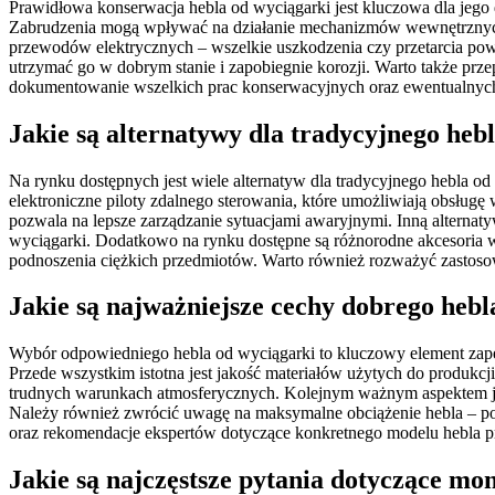
Prawidłowa konserwacja hebla od wyciągarki jest kluczowa dla jego 
Zabrudzenia mogą wpływać na działanie mechanizmów wewnętrznych, 
przewodów elektrycznych – wszelkie uszkodzenia czy przetarcia po
utrzymać go w dobrym stanie i zapobiegnie korozji. Warto także prze
dokumentowanie wszelkich prac konserwacyjnych oraz ewentualnych 
Jakie są alternatywy dla tradycyjnego heb
Na rynku dostępnych jest wiele alternatyw dla tradycyjnego hebla od
elektroniczne piloty zdalnego sterowania, które umożliwiają obsługę
pozwala na lepsze zarządzanie sytuacjami awaryjnymi. Inną alternatyw
wyciągarki. Dodatkowo na rynku dostępne są różnorodne akcesoria 
podnoszenia ciężkich przedmiotów. Warto również rozważyć zastos
Jakie są najważniejsze cechy dobrego hebl
Wybór odpowiedniego hebla od wyciągarki to kluczowy element zapew
Przede wszystkim istotna jest jakość materiałów użytych do produk
trudnych warunkach atmosferycznych. Kolejnym ważnym aspektem jest
Należy również zwrócić uwagę na maksymalne obciążenie hebla – po
oraz rekomendacje ekspertów dotyczące konkretnego modelu hebla pr
Jakie są najczęstsze pytania dotyczące mo