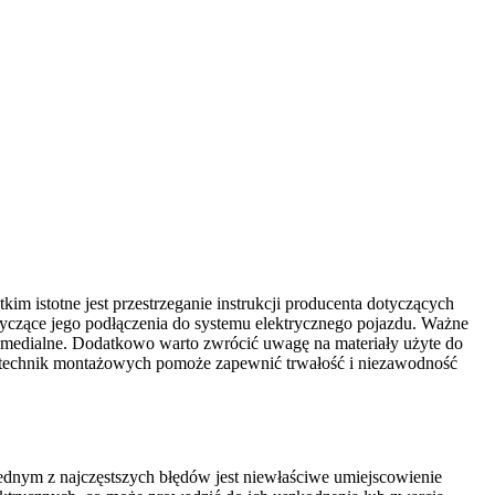
im istotne jest przestrzeganie instrukcji producenta dotyczących
tyczące jego podłączenia do systemu elektrycznego pojazdu. Ważne
ltimedialne. Dodatkowo warto zwrócić uwagę na materiały użyte do
 technik montażowych pomoże zapewnić trwałość i niezawodność
ednym z najczęstszych błędów jest niewłaściwe umiejscowienie