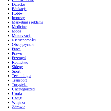
Dziecko
Edukacja
Hobby
Imprezy
Marketing i reklama
Medicine
Moda
Motoryzacja
Nieruchomości
Obcojęzyczne
Praca
Prawo
Przemysł
Rolnictwo
Sklepy
Sport
Technologia
Transport
Turystyka
Uncategorized
Uroda
Usługi
Wnętrza
Zdrowie