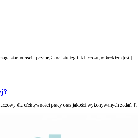
ga staranności i przemyślanej strategii. Kluczowym krokiem jest […
ej?
kluczowy dla efektywności pracy oraz jakości wykonywanych zadań. [