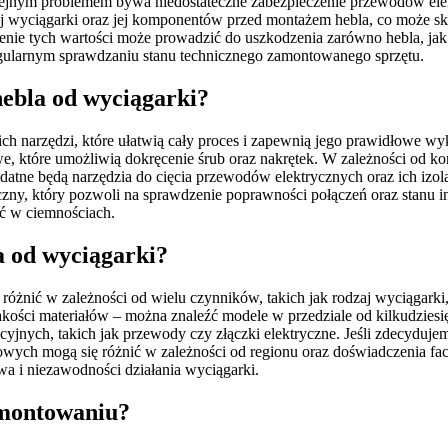
olejnym problemem bywa niedostateczne zabezpieczenie przewodów elek
ej wyciągarki oraz jej komponentów przed montażem hebla, co może sk
ie tych wartości może prowadzić do uszkodzenia zarówno hebla, jak i c
ularnym sprawdzaniu stanu technicznego zamontowanego sprzętu.
hebla od wyciągarki?
narzędzi, które ułatwią cały proces i zapewnią jego prawidłowe wyk
we, które umożliwią dokręcenie śrub oraz nakrętek. W zależności od ko
e będą narzędzia do cięcia przewodów elektrycznych oraz ich izolacj
czny, który pozwoli na sprawdzenie poprawności połączeń oraz stanu i
ać w ciemnościach.
a od wyciągarki?
óżnić w zależności od wielu czynników, takich jak rodzaj wyciągarki
akości materiałów – można znaleźć modele w przedziale od kilkudziesi
jnych, takich jak przewody czy złączki elektryczne. Jeśli zdecydujem
wych mogą się różnić w zależności od regionu oraz doświadczenia fac
a i niezawodności działania wyciągarki.
amontowaniu?