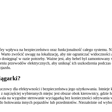
y wpływa na bezpieczeństwo oraz funkcjonalność całego systemu. Najcz
. Warto zwrócić uwagę na lokalizację, aby nie ograniczać widoczności
o dosięgnąć w razie potrzeby. Ważne jest, aby hebel był zamontowany 
niu przewodów elektrycznych, aby uniknąć ich uszkodzenia podczas e
ojazdu.
iągarki?
zowy dla efektywności i bezpieczeństwa jego użytkowania. Istnieje ki
z najczęściej wybieranych miejsc jest obszar obok kierownicy, gdzie 
ozwala na wygodne sterowanie wyciągarką bez konieczności odrywania
ie do holowania innych pojazdów lub przedmiotów. Niezależnie od wybo