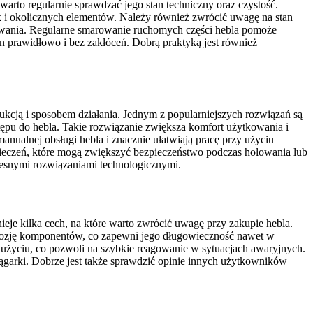
arto regularnie sprawdzać jego stan techniczny oraz czystość.
 i okolicznych elementów. Należy również zwrócić uwagę na stan
owania. Regularne smarowanie ruchomych części hebla pomoże
on prawidłowo i bez zakłóceń. Dobrą praktyką jest również
rukcją i sposobem działania. Jednym z popularniejszych rozwiązań są
stępu do hebla. Takie rozwiązanie zwiększa komfort użytkowania i
anualnej obsługi hebla i znacznie ułatwiają pracę przy użyciu
ieczeń, które mogą zwiększyć bezpieczeństwo podczas holowania lub
esnymi rozwiązaniami technologicznymi.
je kilka cech, na które warto zwrócić uwagę przy zakupie hebla.
korozję komponentów, co zapewni jego długowieczność nawet w
użyciu, co pozwoli na szybkie reagowanie w sytuacjach awaryjnych.
garki. Dobrze jest także sprawdzić opinie innych użytkowników