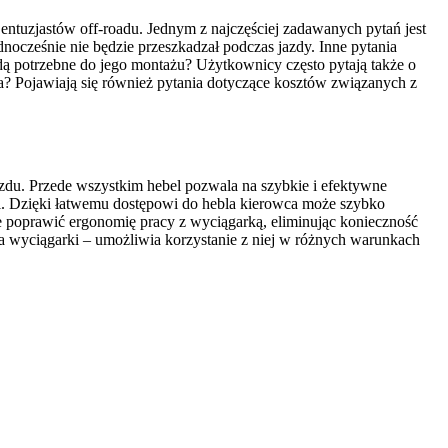
ntuzjastów off-roadu. Jednym z najczęściej zadawanych pytań jest
dnocześnie nie będzie przeszkadzał podczas jazdy. Inne pytania
dą potrzebne do jego montażu? Użytkownicy często pytają także o
? Pojawiają się również pytania dotyczące kosztów związanych z
azdu. Przede wszystkim hebel pozwala na szybkie i efektywne
. Dzięki łatwemu dostępowi do hebla kierowca może szybko
 poprawić ergonomię pracy z wyciągarką, eliminując konieczność
ia wyciągarki – umożliwia korzystanie z niej w różnych warunkach