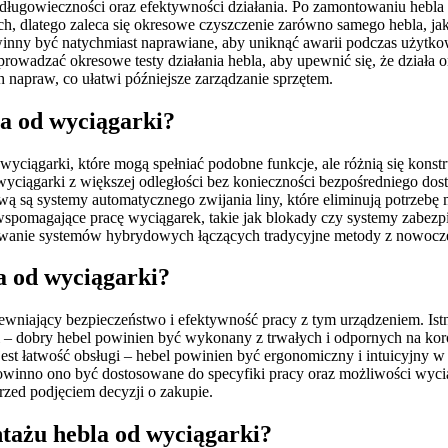
długowieczności oraz efektywności działania. Po zamontowaniu hebla w
dlatego zaleca się okresowe czyszczenie zarówno samego hebla, jak
winny być natychmiast naprawiane, aby uniknąć awarii podczas użytk
prowadzać okresowe testy działania hebla, aby upewnić się, że działa 
napraw, co ułatwi późniejsze zarządzanie sprzętem.
la od wyciągarki?
 wyciągarki, które mogą spełniać podobne funkcje, ale różnią się konst
 wyciągarki z większej odległości bez konieczności bezpośredniego do
ą są systemy automatycznego zwijania liny, które eliminują potrzebę m
wspomagające pracę wyciągarek, takie jak blokady czy systemy zabezp
owanie systemów hybrydowych łączących tradycyjne metody z nowocz
a od wyciągarki?
niający bezpieczeństwo i efektywność pracy z tym urządzeniem. Istnie
cji – dobry hebel powinien być wykonany z trwałych i odpornych na 
 łatwość obsługi – hebel powinien być ergonomiczny i intuicyjny w 
winno ono być dostosowane do specyfiki pracy oraz możliwości wycią
zed podjęciem decyzji o zakupie.
ntażu hebla od wyciągarki?