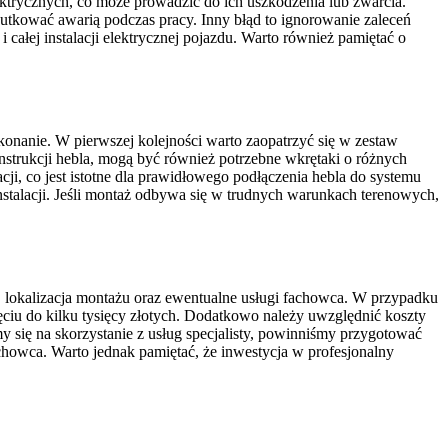
trycznych, co może prowadzić do ich uszkodzenia lub zwarcia.
utkować awarią podczas pracy. Inny błąd to ignorowanie zaleceń
ałej instalacji elektrycznej pojazdu. Warto również pamiętać o
onanie. W pierwszej kolejności warto zaopatrzyć się w zestaw
nstrukcji hebla, mogą być również potrzebne wkrętaki o różnych
i, co jest istotne dla prawidłowego podłączenia hebla do systemu
nstalacji. Jeśli montaż odbywa się w trudnych warunkach terenowych,
, lokalizacja montażu oraz ewentualne usługi fachowca. W przypadku
ęciu do kilku tysięcy złotych. Dodatkowo należy uwzględnić koszty
y się na skorzystanie z usług specjalisty, powinniśmy przygotować
howca. Warto jednak pamiętać, że inwestycja w profesjonalny