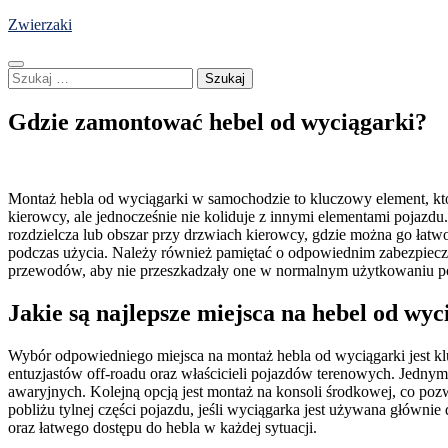
Skip
Zwierzaki
to
content
Szukaj:
Gdzie zamontować hebel od wyciągarki?
Montaż hebla od wyciągarki w samochodzie to kluczowy element, któr
kierowcy, ale jednocześnie nie koliduje z innymi elementami pojazdu
rozdzielcza lub obszar przy drzwiach kierowcy, gdzie można go łatw
podczas użycia. Należy również pamiętać o odpowiednim zabezpiecze
przewodów, aby nie przeszkadzały one w normalnym użytkowaniu p
Jakie są najlepsze miejsca na hebel od wyc
Wybór odpowiedniego miejsca na montaż hebla od wyciągarki jest kluc
entuzjastów off-roadu oraz właścicieli pojazdów terenowych. Jednym 
awaryjnych. Kolejną opcją jest montaż na konsoli środkowej, co p
pobliżu tylnej części pojazdu, jeśli wyciągarka jest używana główn
oraz łatwego dostępu do hebla w każdej sytuacji.