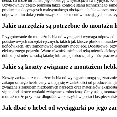
hebla, co może utrudniać jego obsługę w sytuacjach awaryjnych. K
Użytkownicy często pomijają także kontrolę stanu technicznego sam
producenta dotyczących maksymalnego obciążenia hebla – przekroczen
odpowiednim dokręceniu wszystkich elementów mocujących oraz reg
Jakie narzędzia są potrzebne do montażu 
Przygotowanie do montażu hebla od wyciągarki wymaga odpowiednich 
podstawowych narzędzi ręcznych, takich jak klucze płaskie i nasado
końcówkach, aby zamontować elementy mocujące. Dodatkowo, przydatn
elektrycznego pojazdu. Warto również mieć pod ręką miernik elektry
dobrze jest mieć ze sobą latarkę lub lampę roboczą, aby móc pracow
Jakie są koszty związane z montażem hebl
Koszty związane z montażem hebla od wyciągarki mogą się znacznie r
zakupu samego hebla ceny wahają się w zależności od producenta i j
związane z zakupem niezbędnych narzędzi oraz materiałów eksploatacy
się na dodatkowe wydatki związane z robocizną. Ceny usług montażo
montaż może przynieść długofalowe korzyści w postaci bezpieczeństw
Jak dbać o hebel od wyciągarki po jego z