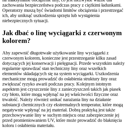
zachowania bezpieczeństwa podczas pracy z ciężkimi ładunkami.
Operatorzy muszą być świadomi limitów obciążenia i przestrzegać
ich, aby uniknąć uszkodzenia sprzętu lub wystąpienia
niebezpiecznych sytuacji.
Jak dbać o linę wyciągarki z czerwonym
kolorem?
Aby zapewnić długotrwałe użytkowanie liny wyciągarki z
czerwonym kolorem, konieczne jest przestrzeganie kilku zasad
dotyczących jej konserwacji i pielęgnacji. Przede wszystkim należy
regularnie sprawdzać stan techniczny liny oraz wszelkich
elementów składających się na system wyciągarki. Uszkodzenia
mechaniczne mogą prowadzić do osłabienia struktury liny oraz
zwiększać ryzyko awarii podczas pracy. Kolejnym istotnym
aspektem jest czyszczenie liny z zanieczyszczeń takich jak piasek
czy błoto, które mogą wpłynąć na jej właściwości fizyczne oraz
trwałość. Należy również unikać narażania liny na działanie
substancji chemicznych czy ekstremalnych temperatur, które mogą
negatywnie wpłynąć na jej materiał. Dobrą praktyką jest także
przechowywanie liny w suchym miejscu oraz zabezpieczenie jej
przed promieniowaniem UV, które może prowadzić do blaknięcia
koloru i osłabienia materiału.