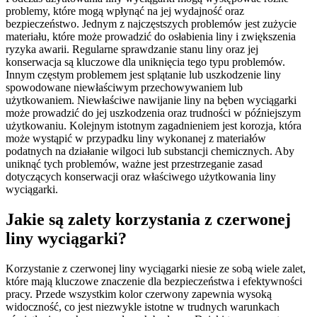
problemy, które mogą wpłynąć na jej wydajność oraz
bezpieczeństwo. Jednym z najczęstszych problemów jest zużycie
materiału, które może prowadzić do osłabienia liny i zwiększenia
ryzyka awarii. Regularne sprawdzanie stanu liny oraz jej
konserwacja są kluczowe dla uniknięcia tego typu problemów.
Innym częstym problemem jest splątanie lub uszkodzenie liny
spowodowane niewłaściwym przechowywaniem lub
użytkowaniem. Niewłaściwe nawijanie liny na bęben wyciągarki
może prowadzić do jej uszkodzenia oraz trudności w późniejszym
użytkowaniu. Kolejnym istotnym zagadnieniem jest korozja, która
może wystąpić w przypadku liny wykonanej z materiałów
podatnych na działanie wilgoci lub substancji chemicznych. Aby
uniknąć tych problemów, ważne jest przestrzeganie zasad
dotyczących konserwacji oraz właściwego użytkowania liny
wyciągarki.
Jakie są zalety korzystania z czerwonej
liny wyciągarki?
Korzystanie z czerwonej liny wyciągarki niesie ze sobą wiele zalet,
które mają kluczowe znaczenie dla bezpieczeństwa i efektywności
pracy. Przede wszystkim kolor czerwony zapewnia wysoką
widoczność, co jest niezwykle istotne w trudnych warunkach