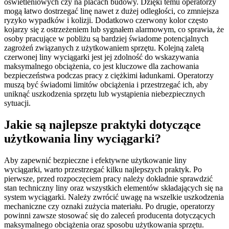
oświetleniowych czy na placach budowy. Dzięki temu operatorzy
mogą łatwo dostrzegać linę nawet z dużej odległości, co zmniejsza
ryzyko wypadków i kolizji. Dodatkowo czerwony kolor często
kojarzy się z ostrzeżeniem lub sygnałem alarmowym, co sprawia, że
osoby pracujące w pobliżu są bardziej świadome potencjalnych
zagrożeń związanych z użytkowaniem sprzętu. Kolejną zaletą
czerwonej liny wyciągarki jest jej zdolność do wskazywania
maksymalnego obciążenia, co jest kluczowe dla zachowania
bezpieczeństwa podczas pracy z ciężkimi ładunkami. Operatorzy
muszą być świadomi limitów obciążenia i przestrzegać ich, aby
uniknąć uszkodzenia sprzętu lub wystąpienia niebezpiecznych
sytuacji.
Jakie są najlepsze praktyki dotyczące
użytkowania liny wyciągarki?
Aby zapewnić bezpieczne i efektywne użytkowanie liny
wyciągarki, warto przestrzegać kilku najlepszych praktyk. Po
pierwsze, przed rozpoczęciem pracy należy dokładnie sprawdzić
stan techniczny liny oraz wszystkich elementów składających się na
system wyciągarki. Należy zwrócić uwagę na wszelkie uszkodzenia
mechaniczne czy oznaki zużycia materiału. Po drugie, operatorzy
powinni zawsze stosować się do zaleceń producenta dotyczących
maksymalnego obciążenia oraz sposobu użytkowania sprzętu.