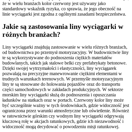
że w wielu branżach kolor czerwony jest używany jako
standardowy wskaźnik ryzyka, co sprawia, że jego obecność na
linie wyciągarki jest zgodna z ogólnymi zasadami bezpieczeństwa.
Jakie są zastosowania liny wyciągarki w
różnych branżach?
Liny wyciągarki znajdują zastosowanie w wielu różnych branżach,
od budownictwa po przemysł motoryzacyjny. W budownictwie liny
te są wykorzystywane do podnoszenia ciężkich materiałów
budowlanych, takich jak stalowe belki czy prefabrykaty betonowe.
Dzięki swojej wytrzymałości i elastyczności, liny wyciągarek
pozwalają na precyzyjne manewrowanie ciężkimi elementami w
trudnych warunkach terenowych. W przemyśle motoryzacyjnym
liny te są stosowane do holowania pojazdów oraz do transportu
części samochodowych w zakładach produkcyjnych. W sektorze
morskim liny wyciągarki służą do podnoszenia i opuszczania
ładunków na statkach oraz w portach. Czerwony kolor liny może
być szczególnie ważny w tych środowiskach, gdzie widoczność jest
ograniczona przez warunki atmosferyczne lub oświetlenie. Również
w ratownictwie górskim czy wodnym liny wyciągarki odgrywają
kluczową rolę w akcjach ratunkowych, gdzie ich niezawodność i
widoczność mogą decydować o powodzeniu misji ratunkowej.