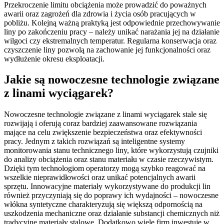
Przekroczenie limitu obciążenia może prowadzić do poważnych
awarii oraz zagrożeń dla zdrowia i życia osób pracujących w
pobliżu. Kolejną ważną praktyką jest odpowiednie przechowywanie
liny po zakończeniu pracy – należy unikać narażania jej na działanie
wilgoci czy ekstremalnych temperatur. Regularna konserwacja oraz
czyszczenie liny pozwolą na zachowanie jej funkcjonalności oraz
wydłużenie okresu eksploatacji.
Jakie są nowoczesne technologie związane
z linami wyciągarek?
Nowoczesne technologie związane z linami wyciągarek stale się
rozwijają i oferują coraz bardziej zaawansowane rozwiązania
mające na celu zwiększenie bezpieczeństwa oraz efektywności
pracy. Jednym z takich rozwiązań są inteligentne systemy
monitorowania stanu technicznego liny, które wykorzystują czujniki
do analizy obciążenia oraz stanu materiału w czasie rzeczywistym.
Dzięki tym technologiom operatorzy mogą szybko reagować na
wszelkie nieprawidłowości oraz unikać potencjalnych awarii
sprzętu. Innowacyjne materiały wykorzystywane do produkcji lin
również przyczyniają się do poprawy ich wydajności – nowoczesne
włókna syntetyczne charakteryzują się większą odpornością na
uszkodzenia mechaniczne oraz działanie substancji chemicznych niż
tradycyjne materiały stalowe. Dodatkowo wiele firm inwestuje w