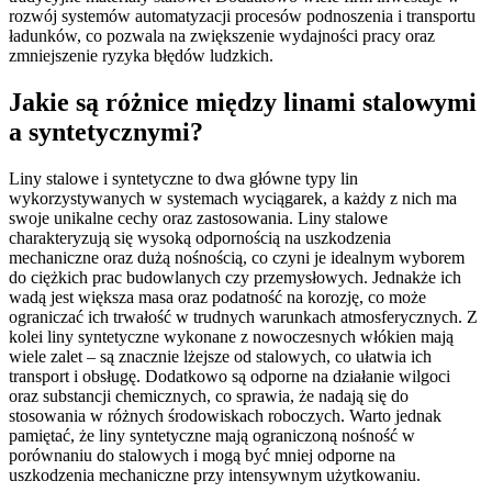
rozwój systemów automatyzacji procesów podnoszenia i transportu
ładunków, co pozwala na zwiększenie wydajności pracy oraz
zmniejszenie ryzyka błędów ludzkich.
Jakie są różnice między linami stalowymi
a syntetycznymi?
Liny stalowe i syntetyczne to dwa główne typy lin
wykorzystywanych w systemach wyciągarek, a każdy z nich ma
swoje unikalne cechy oraz zastosowania. Liny stalowe
charakteryzują się wysoką odpornością na uszkodzenia
mechaniczne oraz dużą nośnością, co czyni je idealnym wyborem
do ciężkich prac budowlanych czy przemysłowych. Jednakże ich
wadą jest większa masa oraz podatność na korozję, co może
ograniczać ich trwałość w trudnych warunkach atmosferycznych. Z
kolei liny syntetyczne wykonane z nowoczesnych włókien mają
wiele zalet – są znacznie lżejsze od stalowych, co ułatwia ich
transport i obsługę. Dodatkowo są odporne na działanie wilgoci
oraz substancji chemicznych, co sprawia, że nadają się do
stosowania w różnych środowiskach roboczych. Warto jednak
pamiętać, że liny syntetyczne mają ograniczoną nośność w
porównaniu do stalowych i mogą być mniej odporne na
uszkodzenia mechaniczne przy intensywnym użytkowaniu.