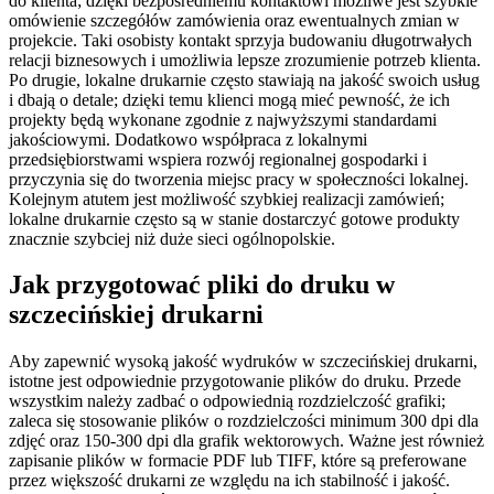
do klienta; dzięki bezpośredniemu kontaktowi możliwe jest szybkie
omówienie szczegółów zamówienia oraz ewentualnych zmian w
projekcie. Taki osobisty kontakt sprzyja budowaniu długotrwałych
relacji biznesowych i umożliwia lepsze zrozumienie potrzeb klienta.
Po drugie, lokalne drukarnie często stawiają na jakość swoich usług
i dbają o detale; dzięki temu klienci mogą mieć pewność, że ich
projekty będą wykonane zgodnie z najwyższymi standardami
jakościowymi. Dodatkowo współpraca z lokalnymi
przedsiębiorstwami wspiera rozwój regionalnej gospodarki i
przyczynia się do tworzenia miejsc pracy w społeczności lokalnej.
Kolejnym atutem jest możliwość szybkiej realizacji zamówień;
lokalne drukarnie często są w stanie dostarczyć gotowe produkty
znacznie szybciej niż duże sieci ogólnopolskie.
Jak przygotować pliki do druku w
szczecińskiej drukarni
Aby zapewnić wysoką jakość wydruków w szczecińskiej drukarni,
istotne jest odpowiednie przygotowanie plików do druku. Przede
wszystkim należy zadbać o odpowiednią rozdzielczość grafiki;
zaleca się stosowanie plików o rozdzielczości minimum 300 dpi dla
zdjęć oraz 150-300 dpi dla grafik wektorowych. Ważne jest również
zapisanie plików w formacie PDF lub TIFF, które są preferowane
przez większość drukarni ze względu na ich stabilność i jakość.