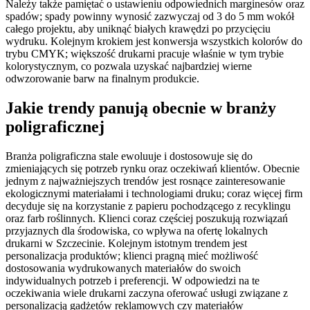
Należy także pamiętać o ustawieniu odpowiednich marginesów oraz
spadów; spady powinny wynosić zazwyczaj od 3 do 5 mm wokół
całego projektu, aby uniknąć białych krawędzi po przycięciu
wydruku. Kolejnym krokiem jest konwersja wszystkich kolorów do
trybu CMYK; większość drukarni pracuje właśnie w tym trybie
kolorystycznym, co pozwala uzyskać najbardziej wierne
odwzorowanie barw na finalnym produkcie.
Jakie trendy panują obecnie w branży
poligraficznej
Branża poligraficzna stale ewoluuje i dostosowuje się do
zmieniających się potrzeb rynku oraz oczekiwań klientów. Obecnie
jednym z najważniejszych trendów jest rosnące zainteresowanie
ekologicznymi materiałami i technologiami druku; coraz więcej firm
decyduje się na korzystanie z papieru pochodzącego z recyklingu
oraz farb roślinnych. Klienci coraz częściej poszukują rozwiązań
przyjaznych dla środowiska, co wpływa na ofertę lokalnych
drukarni w Szczecinie. Kolejnym istotnym trendem jest
personalizacja produktów; klienci pragną mieć możliwość
dostosowania wydrukowanych materiałów do swoich
indywidualnych potrzeb i preferencji. W odpowiedzi na te
oczekiwania wiele drukarni zaczyna oferować usługi związane z
personalizacją gadżetów reklamowych czy materiałów