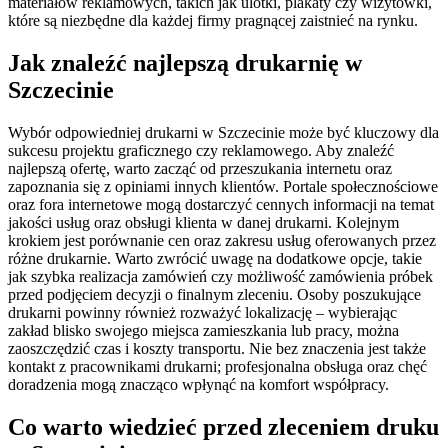
materiałów reklamowych, takich jak ulotki, plakaty czy wizytówki,
które są niezbędne dla każdej firmy pragnącej zaistnieć na rynku.
Jak znaleźć najlepszą drukarnię w
Szczecinie
Wybór odpowiedniej drukarni w Szczecinie może być kluczowy dla
sukcesu projektu graficznego czy reklamowego. Aby znaleźć
najlepszą ofertę, warto zacząć od przeszukania internetu oraz
zapoznania się z opiniami innych klientów. Portale społecznościowe
oraz fora internetowe mogą dostarczyć cennych informacji na temat
jakości usług oraz obsługi klienta w danej drukarni. Kolejnym
krokiem jest porównanie cen oraz zakresu usług oferowanych przez
różne drukarnie. Warto zwrócić uwagę na dodatkowe opcje, takie
jak szybka realizacja zamówień czy możliwość zamówienia próbek
przed podjęciem decyzji o finalnym zleceniu. Osoby poszukujące
drukarni powinny również rozważyć lokalizację – wybierając
zakład blisko swojego miejsca zamieszkania lub pracy, można
zaoszczędzić czas i koszty transportu. Nie bez znaczenia jest także
kontakt z pracownikami drukarni; profesjonalna obsługa oraz chęć
doradzenia mogą znacząco wpłynąć na komfort współpracy.
Co warto wiedzieć przed zleceniem druku