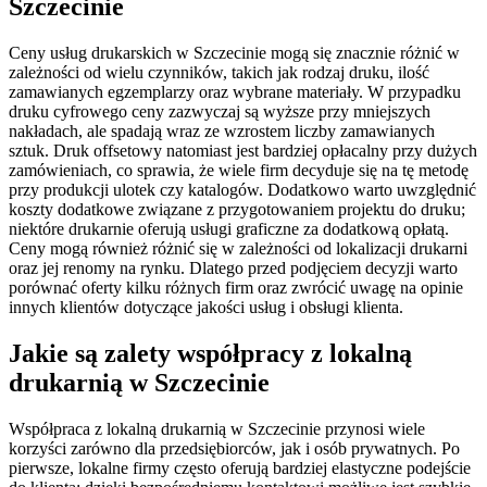
Szczecinie
Ceny usług drukarskich w Szczecinie mogą się znacznie różnić w
zależności od wielu czynników, takich jak rodzaj druku, ilość
zamawianych egzemplarzy oraz wybrane materiały. W przypadku
druku cyfrowego ceny zazwyczaj są wyższe przy mniejszych
nakładach, ale spadają wraz ze wzrostem liczby zamawianych
sztuk. Druk offsetowy natomiast jest bardziej opłacalny przy dużych
zamówieniach, co sprawia, że wiele firm decyduje się na tę metodę
przy produkcji ulotek czy katalogów. Dodatkowo warto uwzględnić
koszty dodatkowe związane z przygotowaniem projektu do druku;
niektóre drukarnie oferują usługi graficzne za dodatkową opłatą.
Ceny mogą również różnić się w zależności od lokalizacji drukarni
oraz jej renomy na rynku. Dlatego przed podjęciem decyzji warto
porównać oferty kilku różnych firm oraz zwrócić uwagę na opinie
innych klientów dotyczące jakości usług i obsługi klienta.
Jakie są zalety współpracy z lokalną
drukarnią w Szczecinie
Współpraca z lokalną drukarnią w Szczecinie przynosi wiele
korzyści zarówno dla przedsiębiorców, jak i osób prywatnych. Po
pierwsze, lokalne firmy często oferują bardziej elastyczne podejście