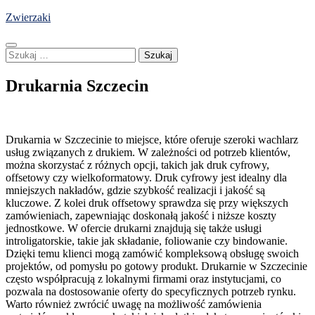
Skip
Zwierzaki
to
content
Szukaj:
Drukarnia Szczecin
Drukarnia w Szczecinie to miejsce, które oferuje szeroki wachlarz
usług związanych z drukiem. W zależności od potrzeb klientów,
można skorzystać z różnych opcji, takich jak druk cyfrowy,
offsetowy czy wielkoformatowy. Druk cyfrowy jest idealny dla
mniejszych nakładów, gdzie szybkość realizacji i jakość są
kluczowe. Z kolei druk offsetowy sprawdza się przy większych
zamówieniach, zapewniając doskonałą jakość i niższe koszty
jednostkowe. W ofercie drukarni znajdują się także usługi
introligatorskie, takie jak składanie, foliowanie czy bindowanie.
Dzięki temu klienci mogą zamówić kompleksową obsługę swoich
projektów, od pomysłu po gotowy produkt. Drukarnie w Szczecinie
często współpracują z lokalnymi firmami oraz instytucjami, co
pozwala na dostosowanie oferty do specyficznych potrzeb rynku.
Warto również zwrócić uwagę na możliwość zamówienia