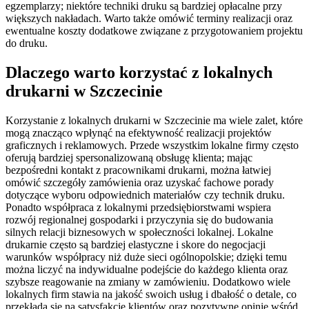
egzemplarzy; niektóre techniki druku są bardziej opłacalne przy
większych nakładach. Warto także omówić terminy realizacji oraz
ewentualne koszty dodatkowe związane z przygotowaniem projektu
do druku.
Dlaczego warto korzystać z lokalnych
drukarni w Szczecinie
Korzystanie z lokalnych drukarni w Szczecinie ma wiele zalet, które
mogą znacząco wpłynąć na efektywność realizacji projektów
graficznych i reklamowych. Przede wszystkim lokalne firmy często
oferują bardziej spersonalizowaną obsługę klienta; mając
bezpośredni kontakt z pracownikami drukarni, można łatwiej
omówić szczegóły zamówienia oraz uzyskać fachowe porady
dotyczące wyboru odpowiednich materiałów czy technik druku.
Ponadto współpraca z lokalnymi przedsiębiorstwami wspiera
rozwój regionalnej gospodarki i przyczynia się do budowania
silnych relacji biznesowych w społeczności lokalnej. Lokalne
drukarnie często są bardziej elastyczne i skore do negocjacji
warunków współpracy niż duże sieci ogólnopolskie; dzięki temu
można liczyć na indywidualne podejście do każdego klienta oraz
szybsze reagowanie na zmiany w zamówieniu. Dodatkowo wiele
lokalnych firm stawia na jakość swoich usług i dbałość o detale, co
przekłada się na satysfakcję klientów oraz pozytywne opinie wśród