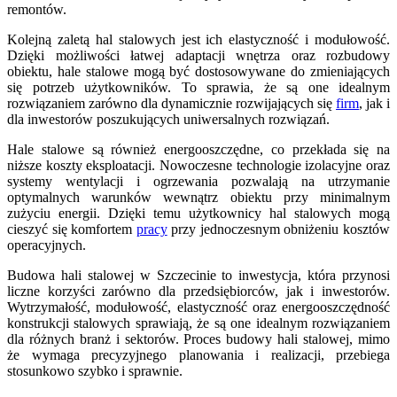
remontów.
Kolejną zaletą hal stalowych jest ich elastyczność i modułowość.
Dzięki możliwości łatwej adaptacji wnętrza oraz rozbudowy
obiektu, hale stalowe mogą być dostosowywane do zmieniających
się potrzeb użytkowników. To sprawia, że są one idealnym
rozwiązaniem zarówno dla dynamicznie rozwijających się
firm
, jak i
dla inwestorów poszukujących uniwersalnych rozwiązań.
Hale stalowe są również energooszczędne, co przekłada się na
niższe koszty eksploatacji. Nowoczesne technologie izolacyjne oraz
systemy wentylacji i ogrzewania pozwalają na utrzymanie
optymalnych warunków wewnątrz obiektu przy minimalnym
zużyciu energii. Dzięki temu użytkownicy hal stalowych mogą
cieszyć się komfortem
pracy
przy jednoczesnym obniżeniu kosztów
operacyjnych.
Budowa hali stalowej w Szczecinie to inwestycja, która przynosi
liczne korzyści zarówno dla przedsiębiorców, jak i inwestorów.
Wytrzymałość, modułowość, elastyczność oraz energooszczędność
konstrukcji stalowych sprawiają, że są one idealnym rozwiązaniem
dla różnych branż i sektorów. Proces budowy hali stalowej, mimo
że wymaga precyzyjnego planowania i realizacji, przebiega
stosunkowo szybko i sprawnie.