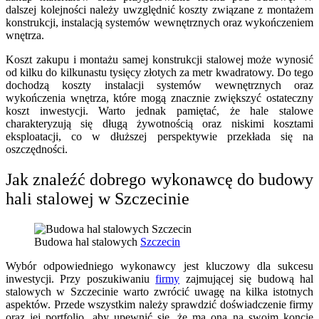
dalszej kolejności należy uwzględnić koszty związane z montażem
konstrukcji, instalacją systemów wewnętrznych oraz wykończeniem
wnętrza.
Koszt zakupu i montażu samej konstrukcji stalowej może wynosić
od kilku do kilkunastu tysięcy złotych za metr kwadratowy. Do tego
dochodzą koszty instalacji systemów wewnętrznych oraz
wykończenia wnętrza, które mogą znacznie zwiększyć ostateczny
koszt inwestycji. Warto jednak pamiętać, że hale stalowe
charakteryzują się długą żywotnością oraz niskimi kosztami
eksploatacji, co w dłuższej perspektywie przekłada się na
oszczędności.
Jak znaleźć dobrego wykonawcę do budowy
hali stalowej w Szczecinie
Budowa hal stalowych
Szczecin
Wybór odpowiedniego wykonawcy jest kluczowy dla sukcesu
inwestycji. Przy poszukiwaniu
firmy
zajmującej się budową hal
stalowych w Szczecinie warto zwrócić uwagę na kilka istotnych
aspektów. Przede wszystkim należy sprawdzić doświadczenie firmy
oraz jej portfolio, aby upewnić się, że ma ona na swoim koncie