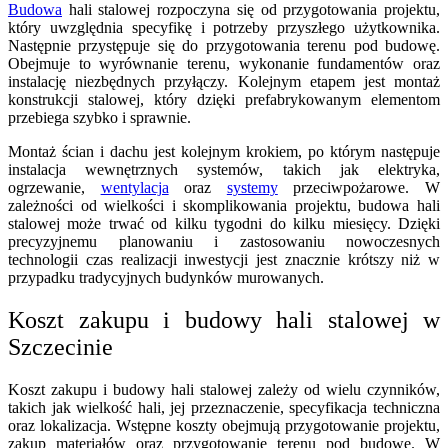
Budowa
hali stalowej rozpoczyna się od przygotowania projektu,
który uwzględnia specyfikę i potrzeby przyszłego użytkownika.
Następnie przystępuje się do przygotowania terenu pod budowę.
Obejmuje to wyrównanie terenu, wykonanie fundamentów oraz
instalację niezbędnych przyłączy. Kolejnym etapem jest montaż
konstrukcji stalowej, który dzięki prefabrykowanym elementom
przebiega szybko i sprawnie.
Montaż ścian i dachu jest kolejnym krokiem, po którym następuje
instalacja wewnętrznych systemów, takich jak elektryka,
ogrzewanie,
wentylacja
oraz
systemy
przeciwpożarowe. W
zależności od wielkości i skomplikowania projektu, budowa hali
stalowej może trwać od kilku tygodni do kilku miesięcy. Dzięki
precyzyjnemu planowaniu i zastosowaniu nowoczesnych
technologii czas realizacji inwestycji jest znacznie krótszy niż w
przypadku tradycyjnych budynków murowanych.
Koszt zakupu i budowy hali stalowej w
Szczecinie
Koszt zakupu i budowy hali stalowej zależy od wielu czynników,
takich jak wielkość hali, jej przeznaczenie, specyfikacja techniczna
oraz lokalizacja. Wstępne koszty obejmują przygotowanie projektu,
zakup materiałów oraz przygotowanie terenu pod budowę. W