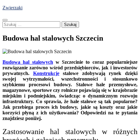
Skip
Zwierzaki
to
content
Szukaj:
Budowa hal stalowych Szczecin
Budowa hal stalowych
w Szczecinie to coraz popularniejsze
rozwiązanie zarówno wśród przedsiębiorców, jak i inwestorów
prywatnych.
Konstrukcje
stalowe zdobywają rynek dzięki
swojej wytrzymałości, wszechstronności i stosunkowo
szybkiemu procesowi budowy. Stalowe hale przemysłowe,
magazynowe, sportowe czy rolnicze pojawiają się w krajobrazie
miejskim i podmiejskim, świadcząc o dynamicznym rozwoju
infrastruktury. Co sprawia, że hale stalowe są tak popularne?
Jak przebiega proces ich budowy, jakie są koszty oraz jakie
korzyści płyną z ich użytkowania? Odpowiedzi na te pytania
znajdziesz poniżej.
Zastosowanie hal stalowych w różnych
branżach i gałęziach przemysłu