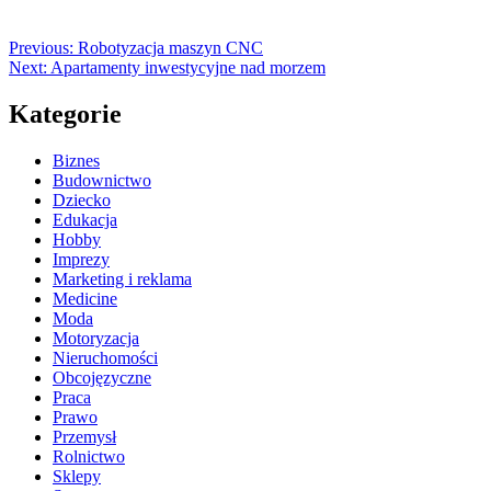
Previous:
Robotyzacja maszyn CNC
Next:
Apartamenty inwestycyjne nad morzem
Kategorie
Biznes
Budownictwo
Dziecko
Edukacja
Hobby
Imprezy
Marketing i reklama
Medicine
Moda
Motoryzacja
Nieruchomości
Obcojęzyczne
Praca
Prawo
Przemysł
Rolnictwo
Sklepy