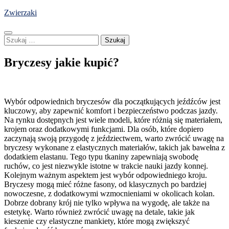
Skip
Zwierzaki
to
content
Szukaj:
Bryczesy jakie kupić?
Wybór odpowiednich bryczesów dla początkujących jeźdźców jest
kluczowy, aby zapewnić komfort i bezpieczeństwo podczas jazdy.
Na rynku dostępnych jest wiele modeli, które różnią się materiałem,
krojem oraz dodatkowymi funkcjami. Dla osób, które dopiero
zaczynają swoją przygodę z jeździectwem, warto zwrócić uwagę na
bryczesy wykonane z elastycznych materiałów, takich jak bawełna z
dodatkiem elastanu. Tego typu tkaniny zapewniają swobodę
ruchów, co jest niezwykle istotne w trakcie nauki jazdy konnej.
Kolejnym ważnym aspektem jest wybór odpowiedniego kroju.
Bryczesy mogą mieć różne fasony, od klasycznych po bardziej
nowoczesne, z dodatkowymi wzmocnieniami w okolicach kolan.
Dobrze dobrany krój nie tylko wpływa na wygodę, ale także na
estetykę. Warto również zwrócić uwagę na detale, takie jak
kieszenie czy elastyczne mankiety, które mogą zwiększyć