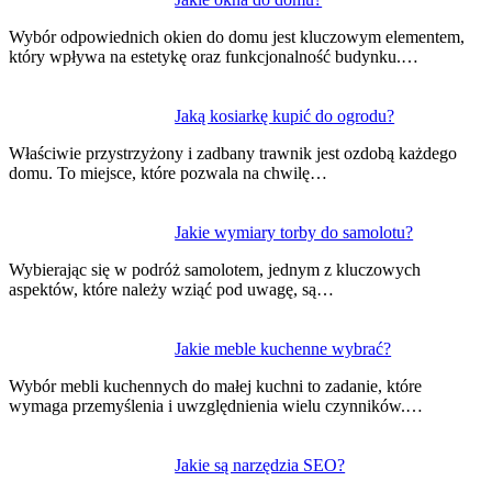
Nawigacja
wpisu
Wybór odpowiednich okien do domu jest kluczowym elementem,
który wpływa na estetykę oraz funkcjonalność budynku.…
Jaką kosiarkę kupić do ogrodu?
Właściwie przystrzyżony i zadbany trawnik jest ozdobą każdego
domu. To miejsce, które pozwala na chwilę…
Jakie wymiary torby do samolotu?
Wybierając się w podróż samolotem, jednym z kluczowych
aspektów, które należy wziąć pod uwagę, są…
Jakie meble kuchenne wybrać?
Wybór mebli kuchennych do małej kuchni to zadanie, które
wymaga przemyślenia i uwzględnienia wielu czynników.…
Jakie są narzędzia SEO?