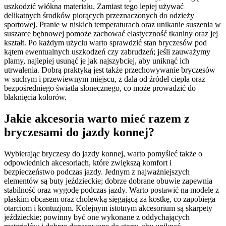
uszkodzić włókna materiału. Zamiast tego lepiej używać
delikatnych środków piorących przeznaczonych do odzieży
sportowej. Pranie w niskich temperaturach oraz unikanie suszenia w
suszarce bębnowej pomoże zachować elastyczność tkaniny oraz jej
kształt. Po każdym użyciu warto sprawdzić stan bryczesów pod
kątem ewentualnych uszkodzeń czy zabrudzeń; jeśli zauważymy
plamy, najlepiej usunąć je jak najszybciej, aby uniknąć ich
utrwalenia. Dobrą praktyką jest także przechowywanie bryczesów
w suchym i przewiewnym miejscu, z dala od źródeł ciepła oraz
bezpośredniego światła słonecznego, co może prowadzić do
blaknięcia kolorów.
Jakie akcesoria warto mieć razem z
bryczesami do jazdy konnej?
Wybierając bryczesy do jazdy konnej, warto pomyśleć także o
odpowiednich akcesoriach, które zwiększą komfort i
bezpieczeństwo podczas jazdy. Jednym z najważniejszych
elementów są buty jeździeckie; dobrze dobrane obuwie zapewnia
stabilność oraz wygodę podczas jazdy. Warto postawić na modele z
płaskim obcasem oraz cholewką sięgającą za kostkę, co zapobiega
otarciom i kontuzjom. Kolejnym istotnym akcesorium są skarpety
jeździeckie; powinny być one wykonane z oddychających