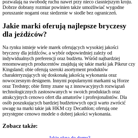
pozwalają na swobodę ruchu nawet przy nieco ciasniejszym kroju.
Dobrze dobrany rozmiar powinien także umożliwiać wygodne
poruszanie nogami oraz siedzenie w siodle bez ograniczeń.
Jakie marki oferują najlepsze bryczesy
dla jeźdźców?
Na rynku istnieje wiele marek oferujących wysokiej jakości
bryczesy dla jeźdźców, a wybór odpowiedniej zależy od
indywidualnych preferencji oraz budżetu. Wśród najbardziej
renomowanych producentów znajdują się takie marki jak Pikeur czy
Kingsland; obie oferują szeroki asortyment produktów
charakteryzujących się doskonałą jakością wykonania oraz
nowoczesnym designem. Innymi popularnymi markami są Horze
oraz Tredstep; obie firmy znane są z innowacyjnych rozwiązań
technologicznych zastosowanych w swoich produktach oraz
atrakcyjnych cenowo ofert dla amatorów i profesjonalistów. Dla
osób poszukujących bardziej budżetowych opcji warto zwrócić
uwagę na marki takie jak HKM czy Decathlon; oferują one
przystępne cenowo modele o dobrej jakości wykonania.
Zobacz także:
Jakie okna do domu?