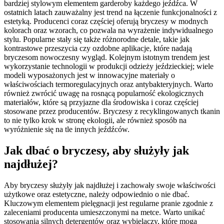
bardziej stylowym elementem garderoby każdego jeźdźca. W
ostatnich latach zauważalny jest trend na łączenie funkcjonalności z
estetyką. Producenci coraz częściej oferują bryczesy w modnych
kolorach oraz wzorach, co pozwala na wyrażenie indywidualnego
stylu. Popularne stały się także różnorodne detale, takie jak
kontrastowe przeszycia czy ozdobne aplikacje, które nadają
bryczesom nowoczesny wygląd. Kolejnym istotnym trendem jest
wykorzystanie technologii w produkcji odzieży jeździeckiej; wiele
modeli wyposażonych jest w innowacyjne materiały o
właściwościach termoregulacyjnych oraz antybakteryjnych. Warto
również zwrócić uwagę na rosnącą popularność ekologicznych
materiałów, które są przyjazne dla środowiska i coraz częściej
stosowane przez producentów. Bryczesy z recyklingowanych tkanin
to nie tylko krok w stronę ekologii, ale również sposób na
wyróżnienie się na tle innych jeźdźców.
Jak dbać o bryczesy, aby służyły jak
najdłużej?
Aby bryczesy służyły jak najdłużej i zachowały swoje właściwości
użytkowe oraz estetyczne, należy odpowiednio o nie dbać.
Kluczowym elementem pielęgnacji jest regularne pranie zgodnie z
zaleceniami producenta umieszczonymi na metce. Warto unikać
stosowania silnych detergentów oraz wybielaczy, które mogą