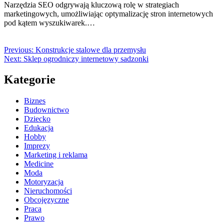
Narzędzia SEO odgrywają kluczową rolę w strategiach
marketingowych, umożliwiając optymalizację stron internetowych
pod kątem wyszukiwarek.…
Previous:
Konstrukcje stalowe dla przemysłu
Next:
Sklep ogrodniczy internetowy sadzonki
Kategorie
Biznes
Budownictwo
Dziecko
Edukacja
Hobby
Imprezy
Marketing i reklama
Medicine
Moda
Motoryzacja
Nieruchomości
Obcojęzyczne
Praca
Prawo