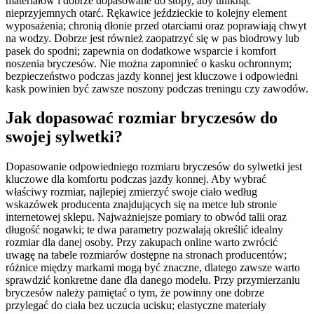
materiałów i dobrze dopasowane do stopy, aby uniknąć
nieprzyjemnych otarć. Rękawice jeździeckie to kolejny element
wyposażenia; chronią dłonie przed otarciami oraz poprawiają chwyt
na wodzy. Dobrze jest również zaopatrzyć się w pas biodrowy lub
pasek do spodni; zapewnia on dodatkowe wsparcie i komfort
noszenia bryczesów. Nie można zapomnieć o kasku ochronnym;
bezpieczeństwo podczas jazdy konnej jest kluczowe i odpowiedni
kask powinien być zawsze noszony podczas treningu czy zawodów.
Jak dopasować rozmiar bryczesów do
swojej sylwetki?
Dopasowanie odpowiedniego rozmiaru bryczesów do sylwetki jest
kluczowe dla komfortu podczas jazdy konnej. Aby wybrać
właściwy rozmiar, najlepiej zmierzyć swoje ciało według
wskazówek producenta znajdujących się na metce lub stronie
internetowej sklepu. Najważniejsze pomiary to obwód talii oraz
długość nogawki; te dwa parametry pozwalają określić idealny
rozmiar dla danej osoby. Przy zakupach online warto zwrócić
uwagę na tabele rozmiarów dostępne na stronach producentów;
różnice między markami mogą być znaczne, dlatego zawsze warto
sprawdzić konkretne dane dla danego modelu. Przy przymierzaniu
bryczesów należy pamiętać o tym, że powinny one dobrze
przylegać do ciała bez uczucia ucisku; elastyczne materiały