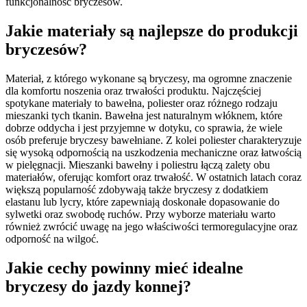
funkcjonalność bryczesów.
Jakie materiały są najlepsze do produkcji
bryczesów?
Materiał, z którego wykonane są bryczesy, ma ogromne znaczenie
dla komfortu noszenia oraz trwałości produktu. Najczęściej
spotykane materiały to bawełna, poliester oraz różnego rodzaju
mieszanki tych tkanin. Bawełna jest naturalnym włóknem, które
dobrze oddycha i jest przyjemne w dotyku, co sprawia, że wiele
osób preferuje bryczesy bawełniane. Z kolei poliester charakteryzuje
się wysoką odpornością na uszkodzenia mechaniczne oraz łatwością
w pielęgnacji. Mieszanki bawełny i poliestru łączą zalety obu
materiałów, oferując komfort oraz trwałość. W ostatnich latach coraz
większą popularność zdobywają także bryczesy z dodatkiem
elastanu lub lycry, które zapewniają doskonałe dopasowanie do
sylwetki oraz swobodę ruchów. Przy wyborze materiału warto
również zwrócić uwagę na jego właściwości termoregulacyjne oraz
odporność na wilgoć.
Jakie cechy powinny mieć idealne
bryczesy do jazdy konnej?