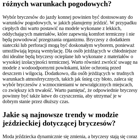
różnych warunkach pogodowych?
Wybór bryczesów do jazdy konnej powinien być dostosowany do
warunków pogodowych, w jakich planujemy jeździć. W przypadku
ciepłych dni warto postawić na modele wykonane z lekkich,
oddychających materiałów, które zapewnią komfort termiczny i nie
będą powodować przegrzania organizmu. Bryczesy z dodatkiem
siateczki lub perforacji mogą być doskonałym wyborem, ponieważ
umożliwiają lepszą wentylację. Dla osób jeżdżących w chłodniejsze
dni idealne będą bryczesy ocieplane lub wykonane z materiałów o
wysokiej izolacyjności termicznej. Warto również zwrócić uwagę na
modele z wodoodpornymi powłokami, które ochronią przed
deszczem i wilgocią. Dodatkowo, dla osób jeżdżących w trudnych
warunkach atmosferycznych, takich jak śnieg czy błoto, zaleca się
wybór bryczesów z wzmocnieniami w newralgicznych miejscach,
co zwiększy ich trwałość. Warto pamiętać, że odpowiednie bryczesy
powinny być także łatwe do czyszczenia, aby utrzymać je w
dobrym stanie przez dłuższy czas.
Jakie są najnowsze trendy w modzie
jeździeckiej dotyczącej bryczesów?
Moda jeździecka dynamicznie się zmienia, a bryczesy stają się coraz