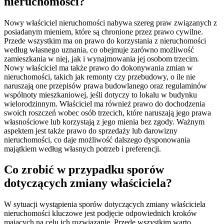
nieruchomości?
Nowy właściciel nieruchomości nabywa szereg praw związanych z
posiadanym mieniem, które są chronione przez prawo cywilne.
Przede wszystkim ma on prawo do korzystania z nieruchomości
według własnego uznania, co obejmuje zarówno możliwość
zamieszkania w niej, jak i wynajmowania jej osobom trzecim.
Nowy właściciel ma także prawo do dokonywania zmian w
nieruchomości, takich jak remonty czy przebudowy, o ile nie
naruszają one przepisów prawa budowlanego oraz regulaminów
wspólnoty mieszkaniowej, jeśli dotyczy to lokalu w budynku
wielorodzinnym. Właściciel ma również prawo do dochodzenia
swoich roszczeń wobec osób trzecich, które naruszają jego prawa
własnościowe lub korzystają z jego mienia bez zgody. Ważnym
aspektem jest także prawo do sprzedaży lub darowizny
nieruchomości, co daje możliwość dalszego dysponowania
majątkiem według własnych potrzeb i preferencji.
Co zrobić w przypadku sporów
dotyczących zmiany właściciela?
W sytuacji wystąpienia sporów dotyczących zmiany właściciela
nieruchomości kluczowe jest podjęcie odpowiednich kroków
mających na celu ich rozwiązanie. Przede wszystkim warto