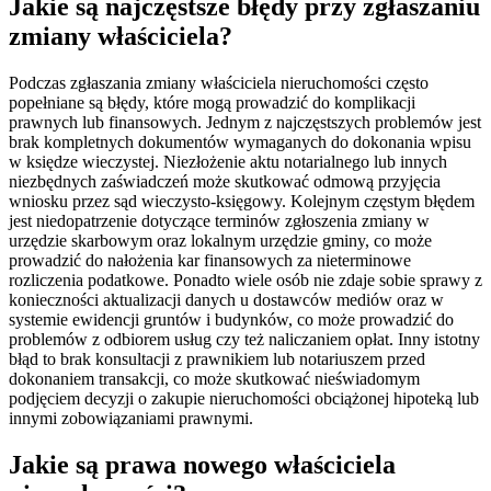
Jakie są najczęstsze błędy przy zgłaszaniu
zmiany właściciela?
Podczas zgłaszania zmiany właściciela nieruchomości często
popełniane są błędy, które mogą prowadzić do komplikacji
prawnych lub finansowych. Jednym z najczęstszych problemów jest
brak kompletnych dokumentów wymaganych do dokonania wpisu
w księdze wieczystej. Niezłożenie aktu notarialnego lub innych
niezbędnych zaświadczeń może skutkować odmową przyjęcia
wniosku przez sąd wieczysto-księgowy. Kolejnym częstym błędem
jest niedopatrzenie dotyczące terminów zgłoszenia zmiany w
urzędzie skarbowym oraz lokalnym urzędzie gminy, co może
prowadzić do nałożenia kar finansowych za nieterminowe
rozliczenia podatkowe. Ponadto wiele osób nie zdaje sobie sprawy z
konieczności aktualizacji danych u dostawców mediów oraz w
systemie ewidencji gruntów i budynków, co może prowadzić do
problemów z odbiorem usług czy też naliczaniem opłat. Inny istotny
błąd to brak konsultacji z prawnikiem lub notariuszem przed
dokonaniem transakcji, co może skutkować nieświadomym
podjęciem decyzji o zakupie nieruchomości obciążonej hipoteką lub
innymi zobowiązaniami prawnymi.
Jakie są prawa nowego właściciela