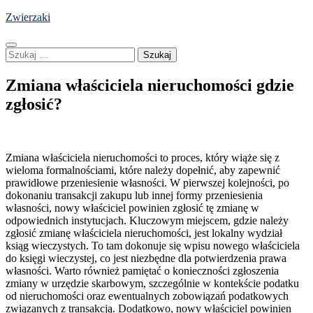
Skip
Zwierzaki
to
content
Szukaj:
Zmiana właściciela nieruchomości gdzie
zgłosić?
Zmiana właściciela nieruchomości to proces, który wiąże się z
wieloma formalnościami, które należy dopełnić, aby zapewnić
prawidłowe przeniesienie własności. W pierwszej kolejności, po
dokonaniu transakcji zakupu lub innej formy przeniesienia
własności, nowy właściciel powinien zgłosić tę zmianę w
odpowiednich instytucjach. Kluczowym miejscem, gdzie należy
zgłosić zmianę właściciela nieruchomości, jest lokalny wydział
ksiąg wieczystych. To tam dokonuje się wpisu nowego właściciela
do księgi wieczystej, co jest niezbędne dla potwierdzenia prawa
własności. Warto również pamiętać o konieczności zgłoszenia
zmiany w urzędzie skarbowym, szczególnie w kontekście podatku
od nieruchomości oraz ewentualnych zobowiązań podatkowych
związanych z transakcją. Dodatkowo, nowy właściciel powinien