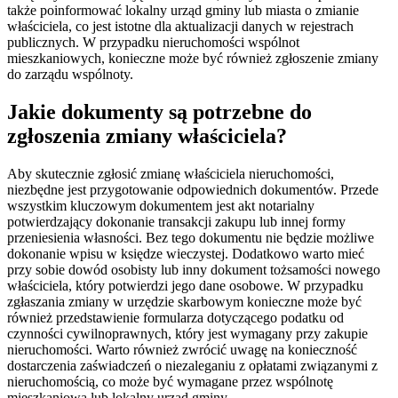
także poinformować lokalny urząd gminy lub miasta o zmianie
właściciela, co jest istotne dla aktualizacji danych w rejestrach
publicznych. W przypadku nieruchomości wspólnot
mieszkaniowych, konieczne może być również zgłoszenie zmiany
do zarządu wspólnoty.
Jakie dokumenty są potrzebne do
zgłoszenia zmiany właściciela?
Aby skutecznie zgłosić zmianę właściciela nieruchomości,
niezbędne jest przygotowanie odpowiednich dokumentów. Przede
wszystkim kluczowym dokumentem jest akt notarialny
potwierdzający dokonanie transakcji zakupu lub innej formy
przeniesienia własności. Bez tego dokumentu nie będzie możliwe
dokonanie wpisu w księdze wieczystej. Dodatkowo warto mieć
przy sobie dowód osobisty lub inny dokument tożsamości nowego
właściciela, który potwierdzi jego dane osobowe. W przypadku
zgłaszania zmiany w urzędzie skarbowym konieczne może być
również przedstawienie formularza dotyczącego podatku od
czynności cywilnoprawnych, który jest wymagany przy zakupie
nieruchomości. Warto również zwrócić uwagę na konieczność
dostarczenia zaświadczeń o niezaleganiu z opłatami związanymi z
nieruchomością, co może być wymagane przez wspólnotę
mieszkaniową lub lokalny urząd gminy.