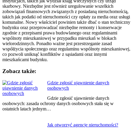
instytucjach, takich jak wydział ksiąg wieczystych czy urząd
skarbowy. Niezbędne jest również uregulowanie wszelkich
zobowiązań finansowych związanych z posiadaną nieruchomością,
takich jak podatki od nieruchomości czy opłaty za media oraz usługi
komunalne. Nowy właściciel powinien także dbać o stan techniczny
budynku oraz przeprowadzać niezbędne remonty i konserwacje
zgodnie z przepisami prawa budowlanego oraz regulaminami
wspólnoty mieszkaniowej w przypadku mieszkań w blokach
wielorodzinnych. Ponadto ważne jest przestrzeganie zasad
współżycia społecznego oraz regulaminu wspólnoty mieszkaniowej,
co pozwoli uniknąć konfliktów z sąsiadami oraz innymi
mieszkańcami budynku.
Zobacz także:
Nawigacja
Gdzie zgłosić ujawnienie danych
osobowych
wpisu
Gdzie zgłosić ujawnienie danych
osobowych: zasada ochrony danych osobowych stała się w
ostatnich latach jednym…
Jak otworzyć agencje nieruchomości?