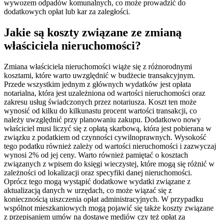
wywozem odpadów komunalnych, co może prowadzić do
dodatkowych opłat lub kar za zaległości.
Jakie są koszty związane ze zmianą
właściciela nieruchomości?
Zmiana właściciela nieruchomości wiąże się z różnorodnymi
kosztami, które warto uwzględnić w budżecie transakcyjnym.
Przede wszystkim jednym z głównych wydatków jest opłata
notarialna, która jest uzależniona od wartości nieruchomości oraz
zakresu usług świadczonych przez notariusza. Koszt ten może
wynosić od kilku do kilkunastu procent wartości transakcji, co
należy uwzględnić przy planowaniu zakupu. Dodatkowo nowy
właściciel musi liczyć się z opłatą skarbową, która jest pobierana w
związku z podatkiem od czynności cywilnoprawnych. Wysokość
tego podatku również zależy od wartości nieruchomości i zazwyczaj
wynosi 2% od jej ceny. Warto również pamiętać o kosztach
związanych z wpisem do księgi wieczystej, które mogą się różnić w
zależności od lokalizacji oraz specyfiki danej nieruchomości.
Oprócz tego mogą wystąpić dodatkowe wydatki związane z
aktualizacją danych w urzędach, co może wiązać się z
koniecznością uiszczenia opłat administracyjnych. W przypadku
wspólnot mieszkaniowych mogą pojawić się także koszty związane
z przepisaniem umów na dostawę mediów czy też opłat za