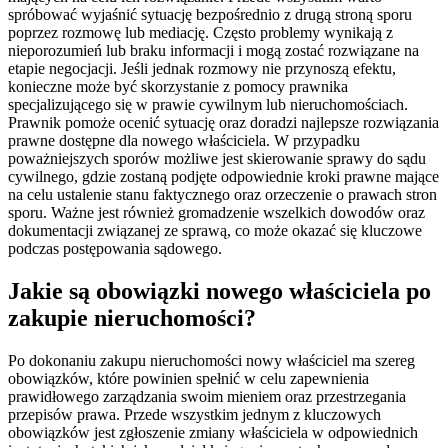
spróbować wyjaśnić sytuację bezpośrednio z drugą stroną sporu
poprzez rozmowę lub mediację. Często problemy wynikają z
nieporozumień lub braku informacji i mogą zostać rozwiązane na
etapie negocjacji. Jeśli jednak rozmowy nie przynoszą efektu,
konieczne może być skorzystanie z pomocy prawnika
specjalizującego się w prawie cywilnym lub nieruchomościach.
Prawnik pomoże ocenić sytuację oraz doradzi najlepsze rozwiązania
prawne dostępne dla nowego właściciela. W przypadku
poważniejszych sporów możliwe jest skierowanie sprawy do sądu
cywilnego, gdzie zostaną podjęte odpowiednie kroki prawne mające
na celu ustalenie stanu faktycznego oraz orzeczenie o prawach stron
sporu. Ważne jest również gromadzenie wszelkich dowodów oraz
dokumentacji związanej ze sprawą, co może okazać się kluczowe
podczas postępowania sądowego.
Jakie są obowiązki nowego właściciela po
zakupie nieruchomości?
Po dokonaniu zakupu nieruchomości nowy właściciel ma szereg
obowiązków, które powinien spełnić w celu zapewnienia
prawidłowego zarządzania swoim mieniem oraz przestrzegania
przepisów prawa. Przede wszystkim jednym z kluczowych
obowiązków jest zgłoszenie zmiany właściciela w odpowiednich