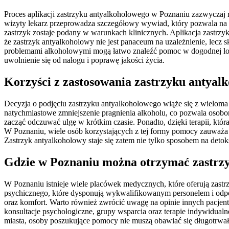
Proces aplikacji zastrzyku antyalkoholowego w Poznaniu zazwyczaj rozp
wizyty lekarz przeprowadza szczegółowy wywiad, który pozwala na lep
zastrzyk zostaje podany w warunkach klinicznych. Aplikacja zastrzyk
że zastrzyk antyalkoholowy nie jest panaceum na uzależnienie, lecz s
problemami alkoholowymi mogą łatwo znaleźć pomoc w dogodnej lokali
uwolnienie się od nałogu i poprawę jakości życia.
Korzyści z zastosowania zastrzyku antyal
Decyzja o podjęciu zastrzyku antyalkoholowego wiąże się z wieloma
natychmiastowe zmniejszenie pragnienia alkoholu, co pozwala osobo
zacząć odczuwać ulgę w krótkim czasie. Ponadto, dzięki terapii, któr
W Poznaniu, wiele osób korzystających z tej formy pomocy zauważa z
Zastrzyk antyalkoholowy staje się zatem nie tylko sposobem na detok
Gdzie w Poznaniu można otrzymać zastrz
W Poznaniu istnieje wiele placówek medycznych, które oferują zastrzy
psychicznego, które dysponują wykwalifikowanym personelem i odpowi
oraz komfort. Warto również zwrócić uwagę na opinie innych pacje
konsultacje psychologiczne, grupy wsparcia oraz terapie indywidualn
miasta, osoby poszukujące pomocy nie muszą obawiać się długotrwał