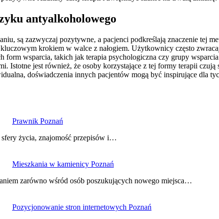
trzyku antyalkoholowego
niu, są zazwyczaj pozytywne, a pacjenci podkreślają znaczenie tej me
ię kluczowym krokiem w walce z nałogiem. Użytkownicy często zwracają
form wsparcia, takich jak terapia psychologiczna czy grupy wsparcia
. Istotne jest również, że osoby korzystające z tej formy terapii czują
idualna, doświadczenia innych pacjentów mogą być inspirujące dla ty
Prawnik Poznań
 sfery życia, znajomość przepisów i…
Mieszkania w kamienicy Poznań
owaniem zarówno wśród osób poszukujących nowego miejsca…
Pozycjonowanie stron internetowych Poznań