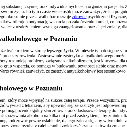
ej substancji czynnej oraz indywidualnych cech organizmu pacjenta. Z
swoim życiu. Po tym czasie wiele osób może zauważyć, że ich pragnien
tego okresu nie przestawali dbać o swoje
zdrowie
psychiczne i fizyczne,
odków oferuje kontynuację wsparcia po zakończeniu kuracji, co pozw
 w walce z uzależnieniem wymaga zaangażowania oraz chęci zmiany, dl
tyalkoholowego w Poznaniu
 być krokiem w stronę lepszego życia. W mieście tym dostępne są różn
 proces zdrowienia. Zastosowanie zastrzyku antyalkoholowego może p
órzy rozumieją problemy związane z alkoholizmem, jest kluczowa dla ef
do grup wsparcia, co pomaga w budowaniu pewności siebie oraz moty
i. Warto również zauważyć, że zastrzyk antyalkoholowy jest stosunkow
oholowego w Poznaniu
m, który może wpłynąć na sukces całej terapii. Przede wszystkim, pr
zić wywiad z lekarzem, aby upewnić się, że zastrzyk jest odpowiedni
 pomogą ocenić ogólny stan zdrowia oraz dostosować terapię do indyw
ć spożywania alkoholu na kilka dni przed zastrzykiem, aby zminima
 mogą odczuwać pewne osłabienie, dlatego zaleca się, aby w tym dniu 
zytywne rezultaty całej terapii i zwiększyć szanse na trwałą zmianę.