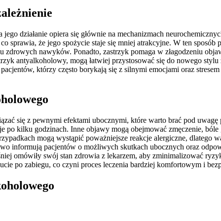
ależnienie
 jego działanie opiera się głównie na mechanizmach neurochemicznych.
 sprawia, że jego spożycie staje się mniej atrakcyjne. W ten sposób 
niu zdrowych nawyków. Ponadto, zastrzyk pomaga w złagodzeniu objaw
strzyk antyalkoholowy, mogą łatwiej przystosować się do nowego styl
a pacjentów, którzy często borykają się z silnymi emocjami oraz stre
koholowego
ązać się z pewnymi efektami ubocznymi, które warto brać pod uwagę p
uje po kilku godzinach. Inne objawy mogą obejmować zmęczenie, bóle 
ypadkach mogą wystąpić poważniejsze reakcje alergiczne, dlatego waż
owo informują pacjentów o możliwych skutkach ubocznych oraz odpowi
śniej omówiły swój stan zdrowia z lekarzem, aby zminimalizować ryz
zucie po zabiegu, co czyni proces leczenia bardziej komfortowym i bez
lkoholowego