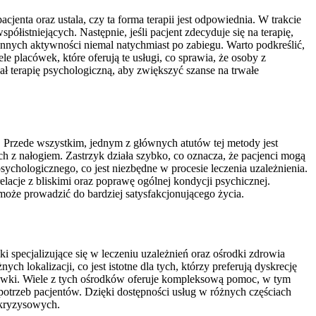
cjenta oraz ustala, czy ta forma terapii jest odpowiednia. W trakcie
istniejących. Następnie, jeśli pacjent zdecyduje się na terapię,
ennych aktywności niemal natychmiast po zabiegu. Warto podkreślić,
e placówek, które oferują te usługi, co sprawia, że osoby z
ł terapię psychologiczną, aby zwiększyć szanse na trwałe
. Przede wszystkim, jednym z głównych atutów tej metody jest
 z nałogiem. Zastrzyk działa szybko, co oznacza, że pacjenci mogą
sychologicznego, co jest niezbędne w procesie leczenia uzależnienia.
acje z bliskimi oraz poprawę ogólnej kondycji psychicznej.
może prowadzić do bardziej satysfakcjonującego życia.
i specjalizujące się w leczeniu uzależnień oraz ośrodki zdrowia
okalizacji, co jest istotne dla tych, którzy preferują dyskrecję
cówki. Wiele z tych ośrodków oferuje kompleksową pomoc, w tym
 potrzeb pacjentów. Dzięki dostępności usług w różnych częściach
 kryzysowych.