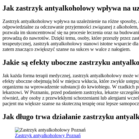
Jak zastrzyk antyalkoholowy wpływa na uz
Zastrzyk antyalkoholowy wpływa na uzależnienie na różne sposoby, a
odpowiedzialne za odczuwanie przyjemności związanej z alkoholem, co
pozwala im skoncentrować się na procesie leczenia oraz na budowa
prowadzą do nawrotów. Dzięki temu, osoby, które przeszły przez za
terapeutycznej, zastrzyk antyalkoholowy stanowi istotne wsparcie dl
zatem znacząco zwiększyć szanse na sukces w walce z nałogiem.
Jakie są efekty uboczne zastrzyku antyal
Jak każda forma terapii medycznej, zastrzyk antyalkoholowy może wi
efekty uboczne obejmują ból w miejscu wkłucia, które zwykle ustęp
organizmu na wprowadzenie substancji do krwiobiegu. W rzadkich prz
lekarzowi. W Poznaniu, przed podaniem zastrzyku, lekarze szczegół
również, aby osoby z przewlekłymi schorzeniami lub alergiami wcze
pacjent ma większe szanse na skuteczną terapię oraz lepsze samopoc
Jak długo trwa działanie zastrzyku antya
Zastrzyk antyalkoholowy Poznań