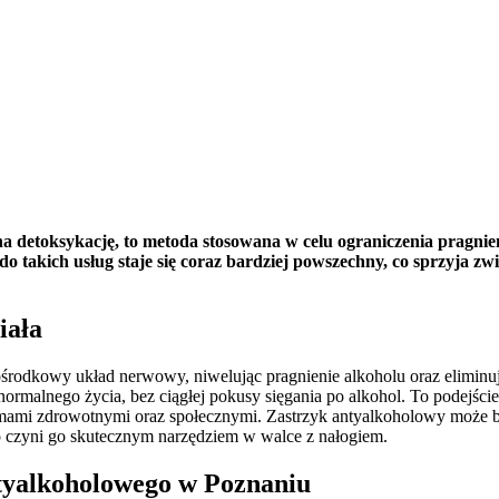
na detoksykację, to metoda stosowana w celu ograniczenia pragn
 do takich usług staje się coraz bardziej powszechny, co sprzyja z
iała
 ośrodkowy układ nerwowy, niwelując pragnienie alkoholu oraz elimin
 normalnego życia, bez ciągłej pokusy sięgania po alkohol. To podejści
lemami zdrowotnymi oraz społecznymi. Zastrzyk antyalkoholowy może b
o czyni go skutecznym narzędziem w walce z nałogiem.
ntyalkoholowego w Poznaniu