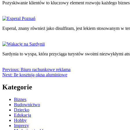
Pozyskiwanie klientów to kluczowy element rozwoju każdego biznes
Esperal, znany również jako disulfiram, jest lekiem stosowanym w ter
Sardynia to wyspa, która przyciąga turystów swoimi niezwykłymi atr
Previous:
Biuro rachunkowe reklama
Next:
Ile kosztują okna aluminiowe
Kategorie
Biznes
Budownictwo
Dziecko
Edukacja
Hobby
Imprezy