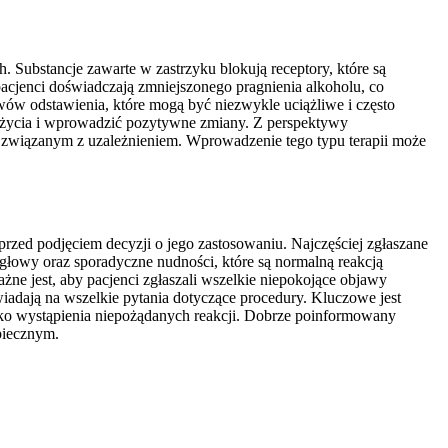
 Substancje zawarte w zastrzyku blokują receptory, które są
pacjenci doświadczają zmniejszonego pragnienia alkoholu, co
ów odstawienia, które mogą być niezwykle uciążliwe i często
u życia i wprowadzić pozytywne zmiany. Z perspektywy
sem związanym z uzależnieniem. Wprowadzenie tego typu terapii może
rzed podjęciem decyzji o jego zastosowaniu. Najczęściej zgłaszane
głowy oraz sporadyczne nudności, które są normalną reakcją
ne jest, aby pacjenci zgłaszali wszelkie niepokojące objawy
adają na wszelkie pytania dotyczące procedury. Kluczowe jest
yko wystąpienia niepożądanych reakcji. Dobrze poinformowany
piecznym.