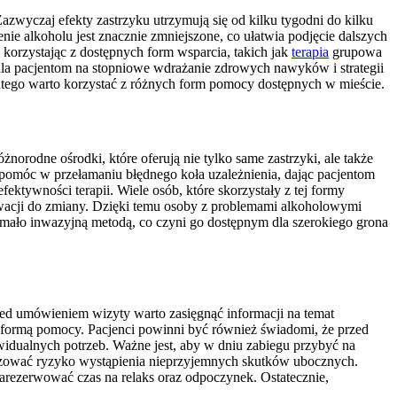
azwyczaj efekty zastrzyku utrzymują się od kilku tygodni do kilku
ie alkoholu jest znacznie zmniejszone, co ułatwia podjęcie dalszych
 korzystając z dostępnych form wsparcia, takich jak
terapia
grupowa
ala pacjentom na stopniowe wdrażanie zdrowych nawyków i strategii
atego warto korzystać z różnych form pomocy dostępnych w mieście.
orodne ośrodki, które oferują nie tylko same zastrzyki, ale także
omóc w przełamaniu błędnego koła uzależnienia, dając pacjentom
ektywności terapii. Wiele osób, które skorzystały z tej formy
wacji do zmiany. Dzięki temu osoby z problemami alkoholowymi
o mało inwazyjną metodą, co czyni go dostępnym dla szerokiego grona
zed umówieniem wizyty warto zasięgnąć informacji na temat
ą formą pomocy. Pacjenci powinni być również świadomi, że przed
idualnych potrzeb. Ważne jest, aby w dniu zabiegu przybyć na
lizować ryzyko wystąpienia nieprzyjemnych skutków ubocznych.
zarezerwować czas na relaks oraz odpoczynek. Ostatecznie,