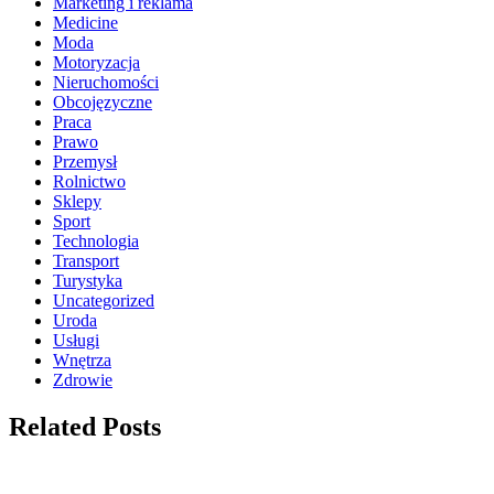
Marketing i reklama
Medicine
Moda
Motoryzacja
Nieruchomości
Obcojęzyczne
Praca
Prawo
Przemysł
Rolnictwo
Sklepy
Sport
Technologia
Transport
Turystyka
Uncategorized
Uroda
Usługi
Wnętrza
Zdrowie
Related Posts