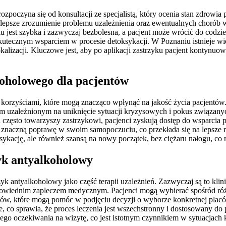
oczyna się od konsultacji ze specjalistą, który ocenia stan zdrowia pa
sze zrozumienie problemu uzależnienia oraz ewentualnych chorób współ
u jest szybka i zazwyczaj bezbolesna, a pacjent może wrócić do codzi
kutecznym wsparciem w procesie detoksykacji. W Poznaniu istnieje wiel
zacji. Kluczowe jest, aby po aplikacji zastrzyku pacjent kontynuowa
koholowego dla pacjentów
 korzyściami, które mogą znacząco wpłynąć na jakość życia pacjentów
m uzależnionym na uniknięcie sytuacji kryzysowych i pokus związanych
a często towarzyszy zastrzykowi, pacjenci zyskują dostęp do wsparcia p
naczną poprawę w swoim samopoczuciu, co przekłada się na lepsze rel
sykację, ale również szansą na nowy początek, bez ciężaru nałogu, co 
yk antyalkoholowy
k antyalkoholowy jako część terapii uzależnień. Zazwyczaj są to klinik
ednim zapleczem medycznym. Pacjenci mogą wybierać spośród różnych l
ntów, które mogą pomóc w podjęciu decyzji o wyborze konkretnej pla
e, co sprawia, że proces leczenia jest wszechstronny i dostosowany do
ego oczekiwania na wizytę, co jest istotnym czynnikiem w sytuacjach