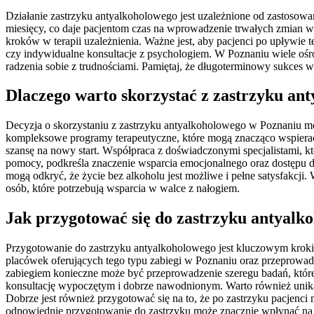
Działanie zastrzyku antyalkoholowego jest uzależnione od zastosowan
miesięcy, co daje pacjentom czas na wprowadzenie trwałych zmian w 
kroków w terapii uzależnienia. Ważne jest, aby pacjenci po upływie 
czy indywidualne konsultacje z psychologiem. W Poznaniu wiele ośr
radzenia sobie z trudnościami. Pamiętaj, że długoterminowy sukces
Dlaczego warto skorzystać z zastrzyku an
Decyzja o skorzystaniu z zastrzyku antyalkoholowego w Poznaniu może
kompleksowe programy terapeutyczne, które mogą znacząco wspierać
szansę na nowy start. Współpraca z doświadczonymi specjalistami, kt
pomocy, podkreśla znaczenie wsparcia emocjonalnego oraz dostępu 
mogą odkryć, że życie bez alkoholu jest możliwe i pełne satysfakcj
osób, które potrzebują wsparcia w walce z nałogiem.
Jak przygotować się do zastrzyku antyalk
Przygotowanie do zastrzyku antyalkoholowego jest kluczowym krokie
placówek oferujących tego typu zabiegi w Poznaniu oraz przeprowad
zabiegiem konieczne może być przeprowadzenie szeregu badań, które
konsultację wypoczętym i dobrze nawodnionym. Warto również unika
Dobrze jest również przygotować się na to, że po zastrzyku pacjenci
odpowiednie przygotowanie do zastrzyku może znacznie wpłynąć na po