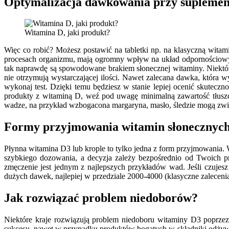
Optymalizacja dawkowania przy suplemen
Witamina D, jaki produkt?
Więc co robić? Możesz postawić na tabletki np. na klasyczną wita
procesach organizmu, mają ogromny wpływ na układ odpornościowy i
tak naprawdę są spowodowane brakiem słonecznej witaminy. Niektó
nie otrzymują wystarczającej ilości. Nawet zalecana dawka, która w
wykonaj test. Dzięki temu będziesz w stanie lepiej ocenić skuteczn
produkty z witaminą D, weź pod uwagę minimalną zawartość tłusz
wadze, na przykład wzbogacona margaryna, masło, śledzie mogą zw
Formy przyjmowania witamin słonecznych –
Płynna witamina D3 lub krople to tylko jedna z form przyjmowania.
szybkiego dozowania, a decyzja zależy bezpośrednio od Twoich p
zmęczenie jest jednym z najlepszych przykładów wad. Jeśli czujesz
dużych dawek, najlepiej w przedziale 2000-4000 (klasyczne zaleceni
Jak rozwiązać problem niedoborów?
Niektóre kraje rozwiązują problem niedoboru witaminy D3 poprze
sukcesu, nawet w przypadku produktów bogatych w składniki odżywcz