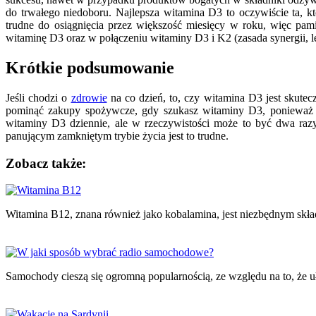
do trwałego niedoboru. Najlepsza witamina D3 to oczywiście ta, k
trudne do osiągnięcia przez większość miesięcy w roku, więc pamię
witaminę D3 oraz w połączeniu witaminy D3 i K2 (zasada synergii, l
Krótkie podsumowanie
Jeśli chodzi o
zdrowie
na co dzień, to, czy witamina D3 jest skutec
pominąć zakupy spożywcze, gdy szukasz witaminy D3, ponieważ i
witaminy D3 dziennie, ale w rzeczywistości może to być dwa ra
panującym zamkniętym trybie życia jest to trudne.
Zobacz także:
Nawigacja
wpisu
Witamina B12, znana również jako kobalamina, jest niezbędnym sk
Samochody cieszą się ogromną popularnością, ze względu na to, że u