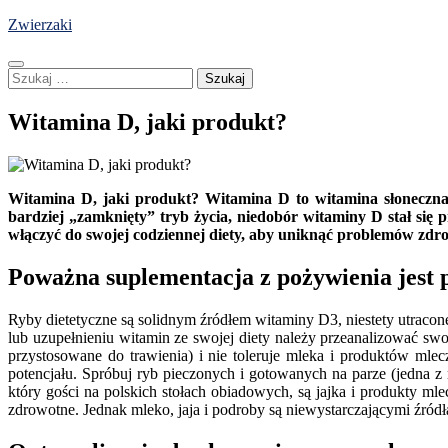
Skip
Zwierzaki
to
content
Szukaj:
Witamina D, jaki produkt?
Witamina D, jaki produkt? Witamina D to witamina słoneczna,
bardziej „zamknięty” tryb życia, niedobór witaminy D stał si
włączyć do swojej codziennej diety, aby uniknąć problemów zd
Poważna suplementacja z pożywienia jest 
Ryby dietetyczne są solidnym źródłem witaminy D3, niestety utracon
lub uzupełnieniu witamin ze swojej diety należy przeanalizować swo
przystosowane do trawienia) i nie toleruje mleka i produktów mlec
potencjału. Spróbuj ryb pieczonych i gotowanych na parze (jedna
który gości na polskich stołach obiadowych, są jajka i produkty m
zdrowotne. Jednak mleko, jaja i podroby są niewystarczającymi źród