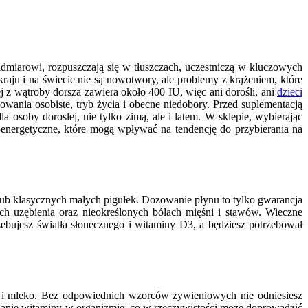
dmiarowi, rozpuszczają się w tłuszczach, uczestniczą w kluczowych
ju i na świecie nie są nowotwory, ale problemy z krążeniem, które
j z wątroby dorsza zawiera około 400 IU, więc ani dorośli, ani
dzieci
owania osobiste, tryb życia i obecne niedobory. Przed suplementacją
 osoby dorosłej, nie tylko zimą, ale i latem. W sklepie, wybierając
nergetyczne, które mogą wpływać na tendencję do przybierania na
lub klasycznych małych pigułek. Dozowanie płynu to tylko gwarancja
h uzębienia oraz nieokreślonych bólach mięśni i stawów. Wieczne
zebujesz światła słonecznego i witaminy D3, a będziesz potrzebował
i i mleko. Bez odpowiednich wzorców żywieniowych nie odniesiesz
nianie witaminy w organizmie, co w rzeczywistości może doprowadzić