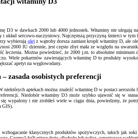
tacji witaminy D3
minę D3 w dawkach 2000 lub 4000 jednostek. Witaminy nie ulegają na
 układ sercowo-naczyniowy. Najczęstszą przyczyną śmierci w tym kra
rzy wybierają
olej
z wątroby dorsza zamiast kropli witaminy D, ale ole
ynosi 2000 IU dziennie, jest często zbyt mała ze względu na uwarunk
ość leczenia. Można powiedzieć, że 2000 j.m. to absolutne minimum dla
czu. Wiele pokarmów zawierających witaminę D to produkty wysokoe
iększać apetyt na węglowodany.
 zasada osobistych preferencji
 W niektórych aptekach można znaleźć witaminę D w postaci aerozolu 
referencji. Niedobór witaminy D3 może szybko ujawnić się w stanac
 się wypalony i nie zrobiłeś wiele w ciągu dnia, powiedzmy, że potr
a GIS).
z wzbogacanie klasycznych produktów spożywczych, takich jak sok
e. Czemu? Jeśli pijesz dużo alkoholu lub palisz, ograniczasz wchła