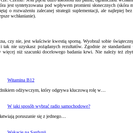
tóra jest syntetyzowana pod wpływem promieni słonecznych (skóra m
taj o rozważeniu zalecanej strategii suplementacji, ale najlepiej 
epsze wchłanianie).
zna, czy nie, jest właściwie kwestią sporną. Wyobraź sobie świątec
 tak nie uzyskasz pożądanych rezultatów. Zgodnie ze standardami 
zy więcej niż szacunki docelowego badania krwi. Nie należy też z
Witamina B12
ładnikiem odżywczym, który odgrywa kluczową rolę w…
W jaki sposób wybrać radio samochodowe?
łatwiają poruszanie się z jednego…
Wakacje na Sardynii