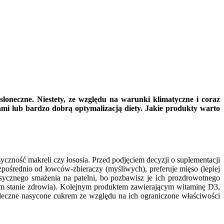
oneczne. Niestety, ze względu na warunki klimatyczne i coraz
mi lub bardzo dobrą optymalizacją diety. Jakie produkty warto
czność makreli czy łososia. Przed podjęciem decyzji o suplementacji
zpośrednio od łowców-zbieraczy (myśliwych), preferuje mięso (lepiej
lasycznego smażenia na patelni, bo pozbawisz je ich prozdrowotnego
ym stanie zdrowia). Kolejnym produktem zawierającym witaminę D3,
 mleczne nasycone cukrem ze względu na ich ograniczone właściwości