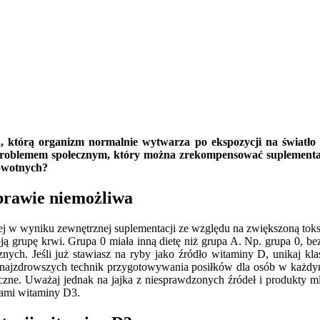
 którą organizm normalnie wytwarza po ekspozycji na światło sł
ę problemem społecznym, który można zrekompensować suplementa
rowotnych?
prawie niemożliwa
ej w wyniku zewnętrznej suplementacji ze względu na zwiększoną toksy
ją grupę krwi. Grupa 0 miała inną dietę niż grupa A. Np. grupa 0, be
znych. Jeśli już stawiasz na ryby jako źródło witaminy D, unikaj k
 z najzdrowszych technik przygotowywania posiłków dla osób w każd
leczne. Uważaj jednak na jajka z niesprawdzonych źródeł i produkty
łami witaminy D3.