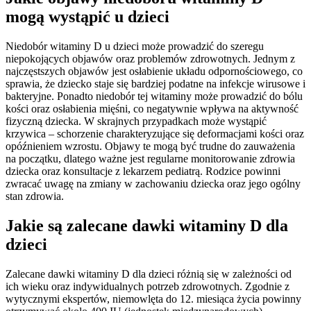
mogą wystąpić u dzieci
Niedobór witaminy D u dzieci może prowadzić do szeregu
niepokojących objawów oraz problemów zdrowotnych. Jednym z
najczęstszych objawów jest osłabienie układu odpornościowego, co
sprawia, że dziecko staje się bardziej podatne na infekcje wirusowe i
bakteryjne. Ponadto niedobór tej witaminy może prowadzić do bólu
kości oraz osłabienia mięśni, co negatywnie wpływa na aktywność
fizyczną dziecka. W skrajnych przypadkach może wystąpić
krzywica – schorzenie charakteryzujące się deformacjami kości oraz
opóźnieniem wzrostu. Objawy te mogą być trudne do zauważenia
na początku, dlatego ważne jest regularne monitorowanie zdrowia
dziecka oraz konsultacje z lekarzem pediatrą. Rodzice powinni
zwracać uwagę na zmiany w zachowaniu dziecka oraz jego ogólny
stan zdrowia.
Jakie są zalecane dawki witaminy D dla
dzieci
Zalecane dawki witaminy D dla dzieci różnią się w zależności od
ich wieku oraz indywidualnych potrzeb zdrowotnych. Zgodnie z
wytycznymi ekspertów, niemowlęta do 12. miesiąca życia powinny