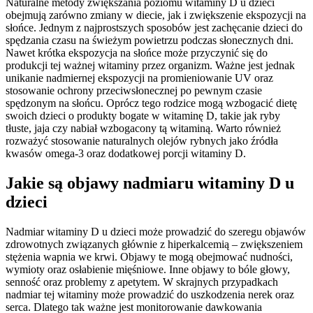
Naturalne metody zwiększania poziomu witaminy D u dzieci
obejmują zarówno zmiany w diecie, jak i zwiększenie ekspozycji na
słońce. Jednym z najprostszych sposobów jest zachęcanie dzieci do
spędzania czasu na świeżym powietrzu podczas słonecznych dni.
Nawet krótka ekspozycja na słońce może przyczynić się do
produkcji tej ważnej witaminy przez organizm. Ważne jest jednak
unikanie nadmiernej ekspozycji na promieniowanie UV oraz
stosowanie ochrony przeciwsłonecznej po pewnym czasie
spędzonym na słońcu. Oprócz tego rodzice mogą wzbogacić dietę
swoich dzieci o produkty bogate w witaminę D, takie jak ryby
tłuste, jaja czy nabiał wzbogacony tą witaminą. Warto również
rozważyć stosowanie naturalnych olejów rybnych jako źródła
kwasów omega-3 oraz dodatkowej porcji witaminy D.
Jakie są objawy nadmiaru witaminy D u
dzieci
Nadmiar witaminy D u dzieci może prowadzić do szeregu objawów
zdrowotnych związanych głównie z hiperkalcemią – zwiększeniem
stężenia wapnia we krwi. Objawy te mogą obejmować nudności,
wymioty oraz osłabienie mięśniowe. Inne objawy to bóle głowy,
senność oraz problemy z apetytem. W skrajnych przypadkach
nadmiar tej witaminy może prowadzić do uszkodzenia nerek oraz
serca. Dlatego tak ważne jest monitorowanie dawkowania