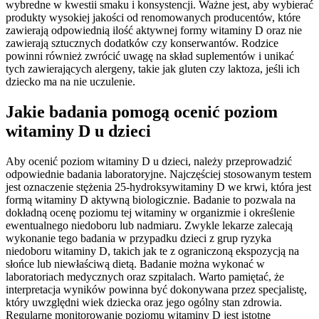
wybredne w kwestii smaku i konsystencji. Ważne jest, aby wybierać
produkty wysokiej jakości od renomowanych producentów, które
zawierają odpowiednią ilość aktywnej formy witaminy D oraz nie
zawierają sztucznych dodatków czy konserwantów. Rodzice
powinni również zwrócić uwagę na skład suplementów i unikać
tych zawierających alergeny, takie jak gluten czy laktoza, jeśli ich
dziecko ma na nie uczulenie.
Jakie badania pomogą ocenić poziom
witaminy D u dzieci
Aby ocenić poziom witaminy D u dzieci, należy przeprowadzić
odpowiednie badania laboratoryjne. Najczęściej stosowanym testem
jest oznaczenie stężenia 25-hydroksywitaminy D we krwi, która jest
formą witaminy D aktywną biologicznie. Badanie to pozwala na
dokładną ocenę poziomu tej witaminy w organizmie i określenie
ewentualnego niedoboru lub nadmiaru. Zwykle lekarze zalecają
wykonanie tego badania w przypadku dzieci z grup ryzyka
niedoboru witaminy D, takich jak te z ograniczoną ekspozycją na
słońce lub niewłaściwą dietą. Badanie można wykonać w
laboratoriach medycznych oraz szpitalach. Warto pamiętać, że
interpretacja wyników powinna być dokonywana przez specjalistę,
który uwzględni wiek dziecka oraz jego ogólny stan zdrowia.
Regularne monitorowanie poziomu witaminy D jest istotne