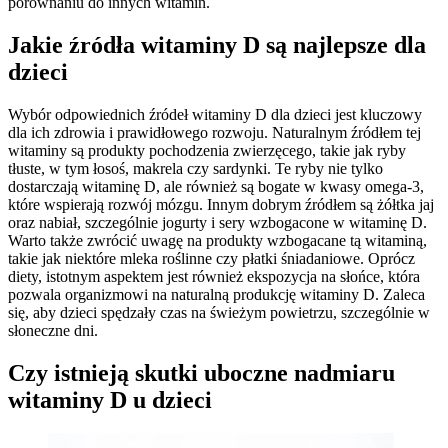
porównaniu do innych witamin.
Jakie źródła witaminy D są najlepsze dla
dzieci
Wybór odpowiednich źródeł witaminy D dla dzieci jest kluczowy
dla ich zdrowia i prawidłowego rozwoju. Naturalnym źródłem tej
witaminy są produkty pochodzenia zwierzęcego, takie jak ryby
tłuste, w tym łosoś, makrela czy sardynki. Te ryby nie tylko
dostarczają witaminę D, ale również są bogate w kwasy omega-3,
które wspierają rozwój mózgu. Innym dobrym źródłem są żółtka jaj
oraz nabiał, szczególnie jogurty i sery wzbogacone w witaminę D.
Warto także zwrócić uwagę na produkty wzbogacane tą witaminą,
takie jak niektóre mleka roślinne czy płatki śniadaniowe. Oprócz
diety, istotnym aspektem jest również ekspozycja na słońce, która
pozwala organizmowi na naturalną produkcję witaminy D. Zaleca
się, aby dzieci spędzały czas na świeżym powietrzu, szczególnie w
słoneczne dni.
Czy istnieją skutki uboczne nadmiaru
witaminy D u dzieci