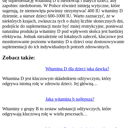
się suplementację witaminą D u niemowląt i małych dzieci, aby
zapobiec niedoborom. W Polsce również istnieją wytyczne, które
sugerują, że niemowlęta powinny otrzymywać 400 IU witaminy D
dziennie, a starsze dzieci 600-1000 IU. Warto zaznaczyć, że w
niektórych krajach, zwłaszcza tych o dużej liczbie słonecznych dni,
podejście do suplementacji może być mniej restrykcyjne, ponieważ
naturalna produkcja witaminy D pod wpływem słońca jest bardziej
efektywna. Jednak niezależnie od lokalnych zaleceń, kluczowe jest
monitorowanie poziomu witaminy D u dzieci oraz dostosowywanie
suplementacji do ich indywidualnych potrzeb zdrowotnych.
Zobacz także:
Nawigacja
Witamina D dla dzieci jaka dawka?
wpisu
Witamina D jest kluczowym składnikiem odżywczym, który
odgrywa istotną rolę w zdrowiu dzieci. Jej główną…
Jaka witamina b najlepsza?
Witaminy z grupy B to zestaw substancji odżywczych, które
odgrywają kluczową rolę w wielu procesach…