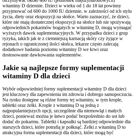
otrzymywać około 400 IU (jednostek międzynarodowych)
witaminy D dziennie. Dzieci w wieku od 1 do 18 lat powinny
przyjmować od 600 do 1000 IU dziennie, w zależności od ich stylu
życia, diety oraz ekspozycji na słońce. Warto zaznaczyć, że dzieci,
które nie mają dostatecznej ekspozycji na słońce lub nie spożywają
odpowiednich pokarmów bogatych w witaminę D, mogą wymagać
wyższych dawek suplementacyjnych. W przypadku dzieci z grup
ryzyka, takich jak te z ciemniejszą karnacją skóry czy żyjące w
rejonach o ograniczonej ilości słońca, lekarze często zalecają
dodatkowe badania poziomu witaminy D we krwi oraz
dostosowanie dawkowania suplementów.
Jakie są najlepsze formy suplementacji
witaminy D dla dzieci
Wybór odpowiedniej formy suplementacji witaminy D dla dzieci
jest kluczowy dla zapewnienia im zdrowia i dobrego samopoczucia.
Na rynku dostępne są różne formy tej witaminy, w tym krople,
tabletki oraz żelki. Krople z witaminą D są jedną z
najpopularniejszych opcji, szczególnie dla niemowląt i małych
dzieci, ponieważ można je łatwo podać bezpośrednio do ust lub
dodać do pokarmu. Tabletki i kapsułki są bardziej odpowiednie dla
starszych dzieci, które potrafią je połknąć. Żelki z witaminą D to
atrakcyjna forma suplementacji dla dzieci, które mogą być