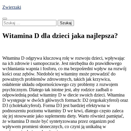
Skip
Zwierzaki
to
content
Szukaj:
Witamina D dla dzieci jaka najlepsza?
Witamina D odgrywa kluczową rolę w rozwoju dzieci, wpływając
na ich zdrowie i samopoczucie. Jest niezbędna do prawidłowego
wchłaniania wapnia i fosforu, co ma bezpośredni wpływ na rozwój
kości oraz zębów. Niedobór tej witaminy może prowadzić do
poważnych problemów zdrowotnych, takich jak krzywica,
osłabienie układu odpornościowego czy problemy z rozwojem
psychicznym. Dlatego tak istotne jest, aby rodzice zadbali o
odpowiednią podaż witaminy D w diecie swoich dzieci. Witamina
D występuje w dwóch głównych formach: D2 (ergokalcyferol) oraz
D3 (cholekalcyferol). Forma D3 jest bardziej efektywna w
podnoszeniu poziomu witaminy D we krwi, dlatego często zaleca
się jej stosowanie jako suplementu diety. Warto również pamiętać,
że witamina D może być syntetyzowana przez organizm pod
wpływem promieni słonecznych, co czyni ją unikalną w