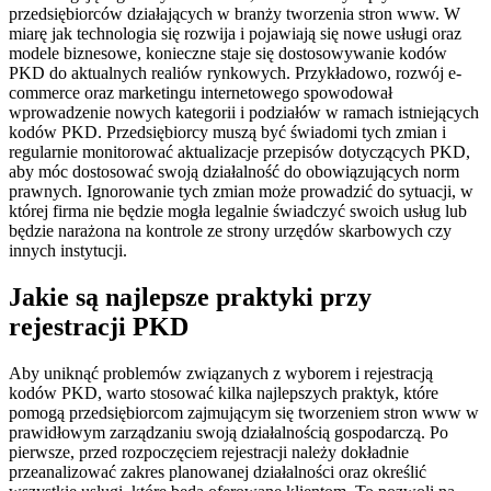
przedsiębiorców działających w branży tworzenia stron www. W
miarę jak technologia się rozwija i pojawiają się nowe usługi oraz
modele biznesowe, konieczne staje się dostosowywanie kodów
PKD do aktualnych realiów rynkowych. Przykładowo, rozwój e-
commerce oraz marketingu internetowego spowodował
wprowadzenie nowych kategorii i podziałów w ramach istniejących
kodów PKD. Przedsiębiorcy muszą być świadomi tych zmian i
regularnie monitorować aktualizacje przepisów dotyczących PKD,
aby móc dostosować swoją działalność do obowiązujących norm
prawnych. Ignorowanie tych zmian może prowadzić do sytuacji, w
której firma nie będzie mogła legalnie świadczyć swoich usług lub
będzie narażona na kontrole ze strony urzędów skarbowych czy
innych instytucji.
Jakie są najlepsze praktyki przy
rejestracji PKD
Aby uniknąć problemów związanych z wyborem i rejestracją
kodów PKD, warto stosować kilka najlepszych praktyk, które
pomogą przedsiębiorcom zajmującym się tworzeniem stron www w
prawidłowym zarządzaniu swoją działalnością gospodarczą. Po
pierwsze, przed rozpoczęciem rejestracji należy dokładnie
przeanalizować zakres planowanej działalności oraz określić