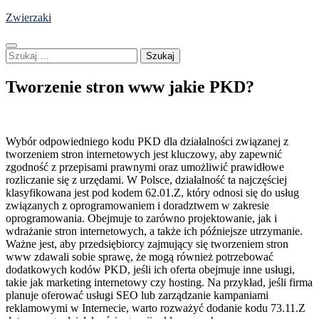
Skip
Zwierzaki
to
content
Szukaj:
Tworzenie stron www jakie PKD?
Wybór odpowiedniego kodu PKD dla działalności związanej z
tworzeniem stron internetowych jest kluczowy, aby zapewnić
zgodność z przepisami prawnymi oraz umożliwić prawidłowe
rozliczanie się z urzędami. W Polsce, działalność ta najczęściej
klasyfikowana jest pod kodem 62.01.Z, który odnosi się do usług
związanych z oprogramowaniem i doradztwem w zakresie
oprogramowania. Obejmuje to zarówno projektowanie, jak i
wdrażanie stron internetowych, a także ich późniejsze utrzymanie.
Ważne jest, aby przedsiębiorcy zajmujący się tworzeniem stron
www zdawali sobie sprawę, że mogą również potrzebować
dodatkowych kodów PKD, jeśli ich oferta obejmuje inne usługi,
takie jak marketing internetowy czy hosting. Na przykład, jeśli firma
planuje oferować usługi SEO lub zarządzanie kampaniami
reklamowymi w Internecie, warto rozważyć dodanie kodu 73.11.Z