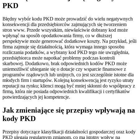
PKD
Błędny wybór kodu PKD może prowadzić do wielu negatywnych
konsekwencji dla przedsiębiorców zajmujących się tworzeniem
stron www. Przede wszystkim, niewłaściwie dobrany kod może
wpłynąć na sposób opodatkowania firmy, co w dłuższej
perspektywie może generować dodatkowe koszty. Na przykład, jeśli
firma zajmuje się działalnością, która wymaga innego sposobu
rozliczania podatków, a wybrany kod PKD tego nie uwzględnia,
przedsiębiorca może napotkać problemy podczas kontroli
skarbowej. Dodatkowo, brak odpowiednich kodów PKD może
uniemożliwić ubieganie się o dotacje czy wsparcie finansowe z
programów rządowych lub unijnych, co jest szczególnie istotne dla
młodych firm i startupów. Kolejną konsekwencją jest ryzyko utraty
reputacji na rynku; klienci mogą być mniej skłonni do współpracy z
firmą, która nie posiada odpowiednich kwalifikacji i certyfikatów
potwierdzających jej kompetencje.
Jak zmieniające się przepisy wpływają na
kody PKD
Przepisy dotyczące klasyfikacji działalności gospodarczej oraz kody
PKD ulegają regularnym zmianom, co ma istotny wpływ na