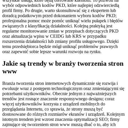
wszystkie usługi, które będą oferowane klientom. To pozwoli na
wybór odpowiednich kodów PKD, które najlepiej odzwierciedlą
profil firmy. Po drugie, warto skonsultować się z ekspertem lub
doradcą podatkowym przed dokonaniem wyboru kodów PKD;
profesjonalna pomoc może pomóc uniknąć wielu pułapek i błędów
związanych z klasyfikacją działalności. Kolejną praktyką jest
regularne monitorowanie zmian w przepisach dotyczących PKD
oraz aktualizacja wpisu w CEIDG lub KRS w przypadku
rozszerzenia działalności lub zmiany profilu usługowego. Dzięki
temu przedsiębiorca będzie mógł uniknąć problemów prawnych
oraz zapewnić sobie lepsze warunki rozwoju na rynku.
Jakie są trendy w branży tworzenia stron
www
Branża tworzenia stron internetowych dynamicznie się rozwija i
ewoluuje wraz z postępem technologicznym oraz zmieniającymi się
potrzebami użytkowników. Obecnie jednym z najważniejszych
trendów jest rosnące znaczenie responsywnego designu; coraz
więcej użytkowników korzysta z urządzeń mobilnych do
przeglądania Internetu, co sprawia, że strony muszą być
dostosowane do różnych rozmiarów ekranów i urządzeń. Kolejnym
istotnym trendem jest wzrost znaczenia optymalizacji SEO; firmy
zajmujące się tworzeniem stron www muszą dbać o to, aby ich