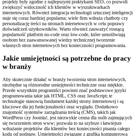
projekty były zgodne z najlepszymi praktykami SEO, co pozwoli
zwiększyć widoczność ich klientów w wyszukiwarkach
internetowych. Również integracja technologii sztucznej inteligencji
staje się coraz bardziej popularna; wiele firm wdraża chatboty czy
personalizację treści na stronach internetowych w celu poprawy
doświadczeń użytkowników. Warto również zauważyć rosnącą
popularność platform no-code oraz low-code, które umożliwiają
osobom bez zaawansowanej wiedzy technicznej tworzenie
własnych stron internetowych bez konieczności programowania.
Jakie umiejętności są potrzebne do pracy
w branży
Aby skutecznie działać w branży tworzenia stron internetowych,
niezbędne są różnorodne umiejętności techniczne oraz miękkie.
Przede wszystkim programiści powinni znać podstawowe języki
programowania takie jak HTML, CSS oraz JavaScript; te
technologie stanowią fundament każdej strony internetowej i są
kluczowe dla jej funkcjonalności oraz wyglądu. Dodatkowo
znajomość systemów zarządzania treścią (CMS), takich jak
WordPress czy Joomla!, jest niezwykle cenna dla osób zajmujących
się tworzeniem stron www; pozwala to na szybsze i łatwiejsze
wdrażanie projektów dla klientów bez konieczności pisania całego
kodu od podstaw. Umiejętności związane z grafiką komputerową