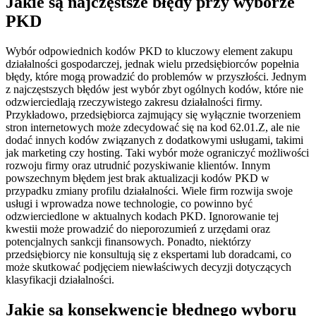
Jakie są najczęstsze błędy przy wyborze
PKD
Wybór odpowiednich kodów PKD to kluczowy element zakupu
działalności gospodarczej, jednak wielu przedsiębiorców popełnia
błędy, które mogą prowadzić do problemów w przyszłości. Jednym
z najczęstszych błędów jest wybór zbyt ogólnych kodów, które nie
odzwierciedlają rzeczywistego zakresu działalności firmy.
Przykładowo, przedsiębiorca zajmujący się wyłącznie tworzeniem
stron internetowych może zdecydować się na kod 62.01.Z, ale nie
dodać innych kodów związanych z dodatkowymi usługami, takimi
jak marketing czy hosting. Taki wybór może ograniczyć możliwości
rozwoju firmy oraz utrudnić pozyskiwanie klientów. Innym
powszechnym błędem jest brak aktualizacji kodów PKD w
przypadku zmiany profilu działalności. Wiele firm rozwija swoje
usługi i wprowadza nowe technologie, co powinno być
odzwierciedlone w aktualnych kodach PKD. Ignorowanie tej
kwestii może prowadzić do nieporozumień z urzędami oraz
potencjalnych sankcji finansowych. Ponadto, niektórzy
przedsiębiorcy nie konsultują się z ekspertami lub doradcami, co
może skutkować podjęciem niewłaściwych decyzji dotyczących
klasyfikacji działalności.
Jakie są konsekwencje błędnego wyboru