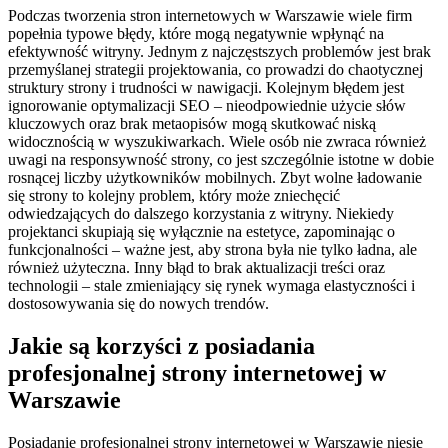
Podczas tworzenia stron internetowych w Warszawie wiele firm
popełnia typowe błędy, które mogą negatywnie wpłynąć na
efektywność witryny. Jednym z najczęstszych problemów jest brak
przemyślanej strategii projektowania, co prowadzi do chaotycznej
struktury strony i trudności w nawigacji. Kolejnym błędem jest
ignorowanie optymalizacji SEO – nieodpowiednie użycie słów
kluczowych oraz brak metaopisów mogą skutkować niską
widocznością w wyszukiwarkach. Wiele osób nie zwraca również
uwagi na responsywność strony, co jest szczególnie istotne w dobie
rosnącej liczby użytkowników mobilnych. Zbyt wolne ładowanie
się strony to kolejny problem, który może zniechęcić
odwiedzających do dalszego korzystania z witryny. Niekiedy
projektanci skupiają się wyłącznie na estetyce, zapominając o
funkcjonalności – ważne jest, aby strona była nie tylko ładna, ale
również użyteczna. Inny błąd to brak aktualizacji treści oraz
technologii – stale zmieniający się rynek wymaga elastyczności i
dostosowywania się do nowych trendów.
Jakie są korzyści z posiadania
profesjonalnej strony internetowej w
Warszawie
Posiadanie profesjonalnej strony internetowej w Warszawie niesie