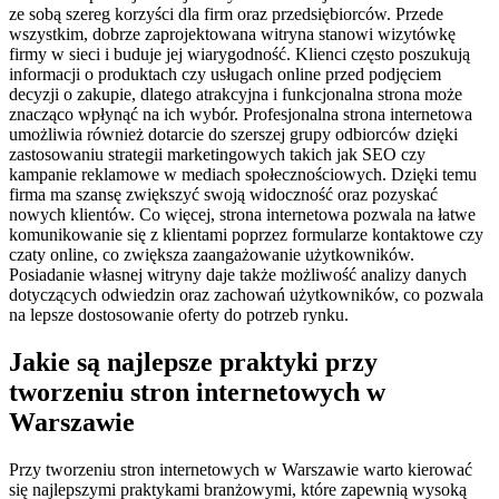
ze sobą szereg korzyści dla firm oraz przedsiębiorców. Przede
wszystkim, dobrze zaprojektowana witryna stanowi wizytówkę
firmy w sieci i buduje jej wiarygodność. Klienci często poszukują
informacji o produktach czy usługach online przed podjęciem
decyzji o zakupie, dlatego atrakcyjna i funkcjonalna strona może
znacząco wpłynąć na ich wybór. Profesjonalna strona internetowa
umożliwia również dotarcie do szerszej grupy odbiorców dzięki
zastosowaniu strategii marketingowych takich jak SEO czy
kampanie reklamowe w mediach społecznościowych. Dzięki temu
firma ma szansę zwiększyć swoją widoczność oraz pozyskać
nowych klientów. Co więcej, strona internetowa pozwala na łatwe
komunikowanie się z klientami poprzez formularze kontaktowe czy
czaty online, co zwiększa zaangażowanie użytkowników.
Posiadanie własnej witryny daje także możliwość analizy danych
dotyczących odwiedzin oraz zachowań użytkowników, co pozwala
na lepsze dostosowanie oferty do potrzeb rynku.
Jakie są najlepsze praktyki przy
tworzeniu stron internetowych w
Warszawie
Przy tworzeniu stron internetowych w Warszawie warto kierować
się najlepszymi praktykami branżowymi, które zapewnią wysoką