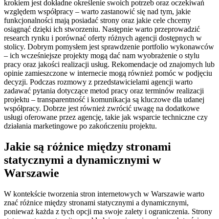
krokiem jest dokładne określenie swoich potrzeb oraz oczekiwań
względem współpracy – warto zastanowić się nad tym, jakie
funkcjonalności mają posiadać strony oraz jakie cele chcemy
osiągnąć dzięki ich stworzeniu. Następnie warto przeprowadzić
research rynku i porównać oferty różnych agencji dostępnych w
stolicy. Dobrym pomysłem jest sprawdzenie portfolio wykonawców
– ich wcześniejsze projekty mogą dać nam wyobrażenie o stylu
pracy oraz jakości realizacji usług. Rekomendacje od znajomych lub
opinie zamieszczone w internecie mogą również pomóc w podjęciu
decyzji. Podczas rozmowy z przedstawicielami agencji warto
zadawać pytania dotyczące metod pracy oraz terminów realizacji
projektu – transparentność i komunikacja są kluczowe dla udanej
współpracy. Dobrze jest również zwrócić uwagę na dodatkowe
usługi oferowane przez agencję, takie jak wsparcie techniczne czy
działania marketingowe po zakończeniu projektu.
Jakie są różnice między stronami
statycznymi a dynamicznymi w
Warszawie
W kontekście tworzenia stron internetowych w Warszawie warto
znać różnice między stronami statycznymi a dynamicznymi,
ponieważ każda z tych opcji ma swoje zalety i ograniczenia. Strony