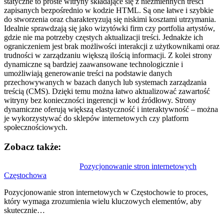
statyczne to proste witryny składające się z niezmiennych treści
zapisanych bezpośrednio w kodzie HTML. Są one łatwe i szybkie
do stworzenia oraz charakteryzują się niskimi kosztami utrzymania.
Idealnie sprawdzają się jako wizytówki firm czy portfolia artystów,
gdzie nie ma potrzeby częstych aktualizacji treści. Jednakże ich
ograniczeniem jest brak możliwości interakcji z użytkownikami oraz
trudności w zarządzaniu większą ilością informacji. Z kolei strony
dynamiczne są bardziej zaawansowane technologicznie i
umożliwiają generowanie treści na podstawie danych
przechowywanych w bazach danych lub systemach zarządzania
treścią (CMS). Dzięki temu można łatwo aktualizować zawartość
witryny bez konieczności ingerencji w kod źródłowy. Strony
dynamiczne oferują większą elastyczność i interaktywność – można
je wykorzystywać do sklepów internetowych czy platform
społecznościowych.
Zobacz także:
Nawigacja
Pozycjonowanie stron internetowych
Częstochowa
wpisu
Pozycjonowanie stron internetowych w Częstochowie to proces,
który wymaga zrozumienia wielu kluczowych elementów, aby
skutecznie…