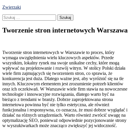
Skip
Zwierzaki
to
Szukaj:
content
Tworzenie stron internetowych Warszawa
Tworzenie stron internetowych w Warszawie to proces, który
wymaga uwzględnienia wielu kluczowych aspektów. Przede
wszystkim, lokalny rynek ma swoje unikalne cechy, które mogą
wpływać na projektowanie i rozwój witryn. W stolicy Polski działa
wiele firm zajmujących się tworzeniem stron, co sprawia, że
konkurencja jest duża. Dlatego ważne jest, aby wyróżnić się na tle
innych. Kluczowym elementem jest zrozumienie potrzeb klientów
oraz ich oczekiwań. W Warszawie wiele firm stawia na nowoczesne
technologie i innowacyjne rozwiązania, dlatego warto być na
bieżąco z trendami w branży. Dobrze zaprojektowana strona
internetowa powinna być nie tylko estetyczna, ale również
funkcjonalna i responsywna, co oznacza, że musi dobrze wyglądać i
działać na różnych urządzeniach. Warto również zwrócić uwagę na
optymalizację SEO, ponieważ odpowiednie pozycjonowanie strony
w wyszukiwarkach może znacząco zwiększyć jej widoczność.