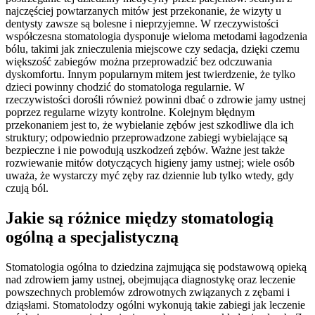
najczęściej powtarzanych mitów jest przekonanie, że wizyty u
dentysty zawsze są bolesne i nieprzyjemne. W rzeczywistości
współczesna stomatologia dysponuje wieloma metodami łagodzenia
bólu, takimi jak znieczulenia miejscowe czy sedacja, dzięki czemu
większość zabiegów można przeprowadzić bez odczuwania
dyskomfortu. Innym popularnym mitem jest twierdzenie, że tylko
dzieci powinny chodzić do stomatologa regularnie. W
rzeczywistości dorośli również powinni dbać o zdrowie jamy ustnej
poprzez regularne wizyty kontrolne. Kolejnym błędnym
przekonaniem jest to, że wybielanie zębów jest szkodliwe dla ich
struktury; odpowiednio przeprowadzone zabiegi wybielające są
bezpieczne i nie powodują uszkodzeń zębów. Ważne jest także
rozwiewanie mitów dotyczących higieny jamy ustnej; wiele osób
uważa, że wystarczy myć zęby raz dziennie lub tylko wtedy, gdy
czują ból.
Jakie są różnice między stomatologią
ogólną a specjalistyczną
Stomatologia ogólna to dziedzina zajmująca się podstawową opieką
nad zdrowiem jamy ustnej, obejmująca diagnostykę oraz leczenie
powszechnych problemów zdrowotnych związanych z zębami i
dziąsłami. Stomatolodzy ogólni wykonują takie zabiegi jak leczenie