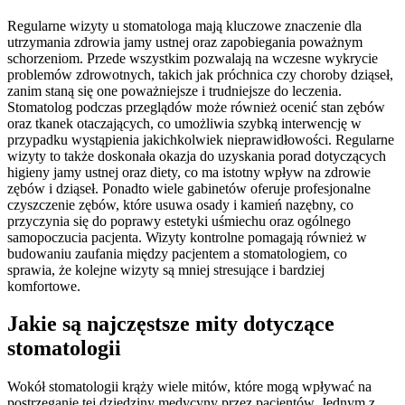
Regularne wizyty u stomatologa mają kluczowe znaczenie dla
utrzymania zdrowia jamy ustnej oraz zapobiegania poważnym
schorzeniom. Przede wszystkim pozwalają na wczesne wykrycie
problemów zdrowotnych, takich jak próchnica czy choroby dziąseł,
zanim staną się one poważniejsze i trudniejsze do leczenia.
Stomatolog podczas przeglądów może również ocenić stan zębów
oraz tkanek otaczających, co umożliwia szybką interwencję w
przypadku wystąpienia jakichkolwiek nieprawidłowości. Regularne
wizyty to także doskonała okazja do uzyskania porad dotyczących
higieny jamy ustnej oraz diety, co ma istotny wpływ na zdrowie
zębów i dziąseł. Ponadto wiele gabinetów oferuje profesjonalne
czyszczenie zębów, które usuwa osady i kamień nazębny, co
przyczynia się do poprawy estetyki uśmiechu oraz ogólnego
samopoczucia pacjenta. Wizyty kontrolne pomagają również w
budowaniu zaufania między pacjentem a stomatologiem, co
sprawia, że kolejne wizyty są mniej stresujące i bardziej
komfortowe.
Jakie są najczęstsze mity dotyczące
stomatologii
Wokół stomatologii krąży wiele mitów, które mogą wpływać na
postrzeganie tej dziedziny medycyny przez pacjentów. Jednym z