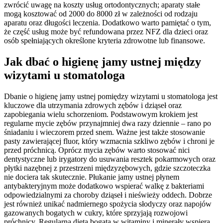
zwrócić uwagę na koszty usług ortodontycznych; aparaty stałe
mogą kosztować od 2000 do 8000 zł w zależności od rodzaju
aparatu oraz długości leczenia. Dodatkowo warto pamiętać o tym,
że część usług może być refundowana przez NFZ dla dzieci oraz
osób spełniających określone kryteria zdrowotne lub finansowe.
Jak dbać o higienę jamy ustnej między
wizytami u stomatologa
Dbanie o higienę jamy ustnej pomiędzy wizytami u stomatologa jest
kluczowe dla utrzymania zdrowych zębów i dziąseł oraz
zapobiegania wielu schorzeniom. Podstawowym krokiem jest
regularne mycie zębów przynajmniej dwa razy dziennie – rano po
śniadaniu i wieczorem przed snem. Ważne jest także stosowanie
pasty zawierającej fluor, który wzmacnia szkliwo zębów i chroni je
przed próchnicą. Oprócz mycia zębów warto stosować nici
dentystyczne lub irygatory do usuwania resztek pokarmowych oraz
płytki nazębnej z przestrzeni międzyzębowych, gdzie szczoteczka
nie dociera tak skutecznie. Płukanie jamy ustnej płynem
antybakteryjnym może dodatkowo wspierać walkę z bakteriami
odpowiedzialnymi za choroby dziąseł i nieświeży oddech. Dobrze
jest również unikać nadmiernego spożycia słodyczy oraz napojów
gazowanych bogatych w cukry, które sprzyjają rozwojowi
próchnicy. Regularna dieta bogata w witaminy i minerały wspiera