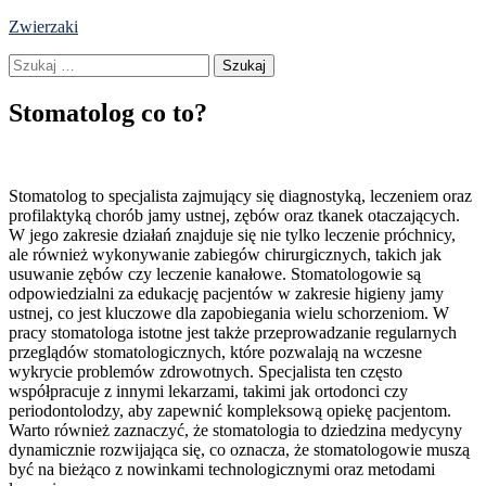
Skip
Zwierzaki
to
Szukaj:
content
Stomatolog co to?
Stomatolog to specjalista zajmujący się diagnostyką, leczeniem oraz
profilaktyką chorób jamy ustnej, zębów oraz tkanek otaczających.
W jego zakresie działań znajduje się nie tylko leczenie próchnicy,
ale również wykonywanie zabiegów chirurgicznych, takich jak
usuwanie zębów czy leczenie kanałowe. Stomatologowie są
odpowiedzialni za edukację pacjentów w zakresie higieny jamy
ustnej, co jest kluczowe dla zapobiegania wielu schorzeniom. W
pracy stomatologa istotne jest także przeprowadzanie regularnych
przeglądów stomatologicznych, które pozwalają na wczesne
wykrycie problemów zdrowotnych. Specjalista ten często
współpracuje z innymi lekarzami, takimi jak ortodonci czy
periodontolodzy, aby zapewnić kompleksową opiekę pacjentom.
Warto również zaznaczyć, że stomatologia to dziedzina medycyny
dynamicznie rozwijająca się, co oznacza, że stomatologowie muszą
być na bieżąco z nowinkami technologicznymi oraz metodami