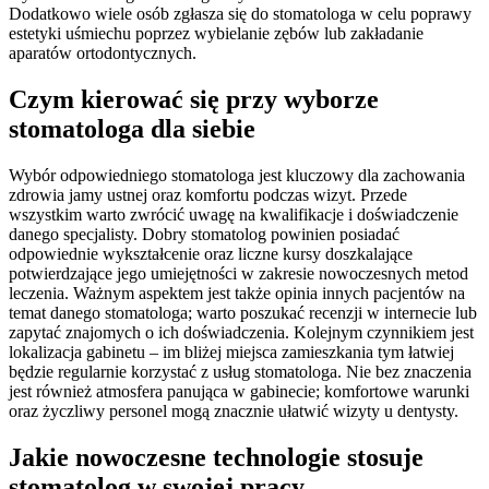
Dodatkowo wiele osób zgłasza się do stomatologa w celu poprawy
estetyki uśmiechu poprzez wybielanie zębów lub zakładanie
aparatów ortodontycznych.
Czym kierować się przy wyborze
stomatologa dla siebie
Wybór odpowiedniego stomatologa jest kluczowy dla zachowania
zdrowia jamy ustnej oraz komfortu podczas wizyt. Przede
wszystkim warto zwrócić uwagę na kwalifikacje i doświadczenie
danego specjalisty. Dobry stomatolog powinien posiadać
odpowiednie wykształcenie oraz liczne kursy doszkalające
potwierdzające jego umiejętności w zakresie nowoczesnych metod
leczenia. Ważnym aspektem jest także opinia innych pacjentów na
temat danego stomatologa; warto poszukać recenzji w internecie lub
zapytać znajomych o ich doświadczenia. Kolejnym czynnikiem jest
lokalizacja gabinetu – im bliżej miejsca zamieszkania tym łatwiej
będzie regularnie korzystać z usług stomatologa. Nie bez znaczenia
jest również atmosfera panująca w gabinecie; komfortowe warunki
oraz życzliwy personel mogą znacznie ułatwić wizyty u dentysty.
Jakie nowoczesne technologie stosuje
stomatolog w swojej pracy