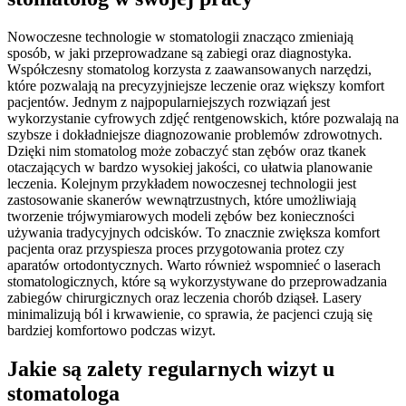
Nowoczesne technologie w stomatologii znacząco zmieniają
sposób, w jaki przeprowadzane są zabiegi oraz diagnostyka.
Współczesny stomatolog korzysta z zaawansowanych narzędzi,
które pozwalają na precyzyjniejsze leczenie oraz większy komfort
pacjentów. Jednym z najpopularniejszych rozwiązań jest
wykorzystanie cyfrowych zdjęć rentgenowskich, które pozwalają na
szybsze i dokładniejsze diagnozowanie problemów zdrowotnych.
Dzięki nim stomatolog może zobaczyć stan zębów oraz tkanek
otaczających w bardzo wysokiej jakości, co ułatwia planowanie
leczenia. Kolejnym przykładem nowoczesnej technologii jest
zastosowanie skanerów wewnątrzustnych, które umożliwiają
tworzenie trójwymiarowych modeli zębów bez konieczności
używania tradycyjnych odcisków. To znacznie zwiększa komfort
pacjenta oraz przyspiesza proces przygotowania protez czy
aparatów ortodontycznych. Warto również wspomnieć o laserach
stomatologicznych, które są wykorzystywane do przeprowadzania
zabiegów chirurgicznych oraz leczenia chorób dziąseł. Lasery
minimalizują ból i krwawienie, co sprawia, że pacjenci czują się
bardziej komfortowo podczas wizyt.
Jakie są zalety regularnych wizyt u
stomatologa