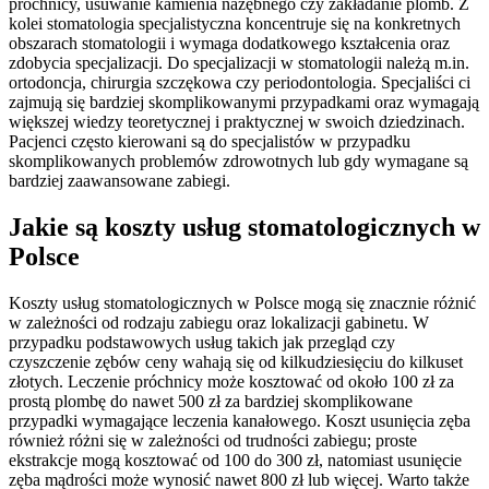
próchnicy, usuwanie kamienia nazębnego czy zakładanie plomb. Z
kolei stomatologia specjalistyczna koncentruje się na konkretnych
obszarach stomatologii i wymaga dodatkowego kształcenia oraz
zdobycia specjalizacji. Do specjalizacji w stomatologii należą m.in.
ortodoncja, chirurgia szczękowa czy periodontologia. Specjaliści ci
zajmują się bardziej skomplikowanymi przypadkami oraz wymagają
większej wiedzy teoretycznej i praktycznej w swoich dziedzinach.
Pacjenci często kierowani są do specjalistów w przypadku
skomplikowanych problemów zdrowotnych lub gdy wymagane są
bardziej zaawansowane zabiegi.
Jakie są koszty usług stomatologicznych w
Polsce
Koszty usług stomatologicznych w Polsce mogą się znacznie różnić
w zależności od rodzaju zabiegu oraz lokalizacji gabinetu. W
przypadku podstawowych usług takich jak przegląd czy
czyszczenie zębów ceny wahają się od kilkudziesięciu do kilkuset
złotych. Leczenie próchnicy może kosztować od około 100 zł za
prostą plombę do nawet 500 zł za bardziej skomplikowane
przypadki wymagające leczenia kanałowego. Koszt usunięcia zęba
również różni się w zależności od trudności zabiegu; proste
ekstrakcje mogą kosztować od 100 do 300 zł, natomiast usunięcie
zęba mądrości może wynosić nawet 800 zł lub więcej. Warto także