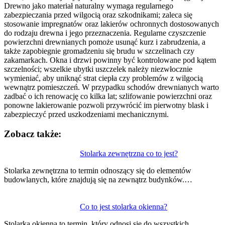
Drewno jako materiał naturalny wymaga regularnego
zabezpieczania przed wilgocią oraz szkodnikami; zaleca się
stosowanie impregnatów oraz lakierów ochronnych dostosowanych
do rodzaju drewna i jego przeznaczenia. Regularne czyszczenie
powierzchni drewnianych pomoże usunąć kurz i zabrudzenia, a
także zapobiegnie gromadzeniu się brudu w szczelinach czy
zakamarkach. Okna i drzwi powinny być kontrolowane pod kątem
szczelności; wszelkie ubytki uszczelek należy niezwłocznie
wymieniać, aby uniknąć strat ciepła czy problemów z wilgocią
wewnątrz pomieszczeń. W przypadku schodów drewnianych warto
zadbać o ich renowację co kilka lat; szlifowanie powierzchni oraz
ponowne lakierowanie pozwoli przywrócić im pierwotny blask i
zabezpieczyć przed uszkodzeniami mechanicznymi.
Zobacz także:
Nawigacja
Stolarka zewnętrzna co to jest?
wpisu
Stolarka zewnętrzna to termin odnoszący się do elementów
budowlanych, które znajdują się na zewnątrz budynków.…
Co to jest stolarka okienna?
Stolarka okienna to termin, który odnosi się do wszystkich