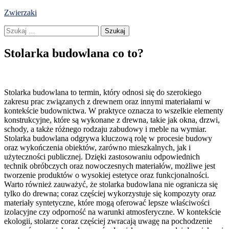
Skip
Zwierzaki
to
Szukaj:
content
Stolarka budowlana co to?
Stolarka budowlana to termin, który odnosi się do szerokiego
zakresu prac związanych z drewnem oraz innymi materiałami w
kontekście budownictwa. W praktyce oznacza to wszelkie elementy
konstrukcyjne, które są wykonane z drewna, takie jak okna, drzwi,
schody, a także różnego rodzaju zabudowy i meble na wymiar.
Stolarka budowlana odgrywa kluczową rolę w procesie budowy
oraz wykończenia obiektów, zarówno mieszkalnych, jak i
użyteczności publicznej. Dzięki zastosowaniu odpowiednich
technik obróbczych oraz nowoczesnych materiałów, możliwe jest
tworzenie produktów o wysokiej estetyce oraz funkcjonalności.
Warto również zauważyć, że stolarka budowlana nie ogranicza się
tylko do drewna; coraz częściej wykorzystuje się kompozyty oraz
materiały syntetyczne, które mogą oferować lepsze właściwości
izolacyjne czy odporność na warunki atmosferyczne. W kontekście
ekologii, stolarze coraz częściej zwracają uwagę na pochodzenie