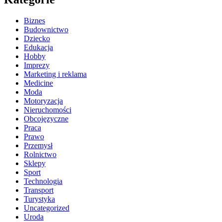
Biznes
Budownictwo
Dziecko
Edukacja
Hobby
Imprezy
Marketing i reklama
Medicine
Moda
Motoryzacja
Nieruchomości
Obcojęzyczne
Praca
Prawo
Przemysł
Rolnictwo
Sklepy
Sport
Technologia
Transport
Turystyka
Uncategorized
Uroda