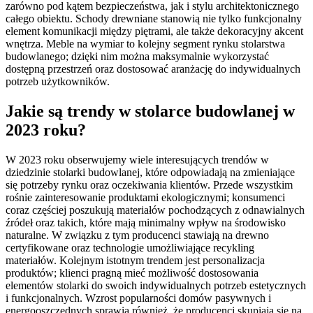
zarówno pod kątem bezpieczeństwa, jak i stylu architektonicznego
całego obiektu. Schody drewniane stanowią nie tylko funkcjonalny
element komunikacji między piętrami, ale także dekoracyjny akcent
wnętrza. Meble na wymiar to kolejny segment rynku stolarstwa
budowlanego; dzięki nim można maksymalnie wykorzystać
dostępną przestrzeń oraz dostosować aranżację do indywidualnych
potrzeb użytkowników.
Jakie są trendy w stolarce budowlanej w
2023 roku?
W 2023 roku obserwujemy wiele interesujących trendów w
dziedzinie stolarki budowlanej, które odpowiadają na zmieniające
się potrzeby rynku oraz oczekiwania klientów. Przede wszystkim
rośnie zainteresowanie produktami ekologicznymi; konsumenci
coraz częściej poszukują materiałów pochodzących z odnawialnych
źródeł oraz takich, które mają minimalny wpływ na środowisko
naturalne. W związku z tym producenci stawiają na drewno
certyfikowane oraz technologie umożliwiające recykling
materiałów. Kolejnym istotnym trendem jest personalizacja
produktów; klienci pragną mieć możliwość dostosowania
elementów stolarki do swoich indywidualnych potrzeb estetycznych
i funkcjonalnych. Wzrost popularności domów pasywnych i
energooszczędnych sprawia również, że producenci skupiają się na