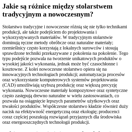
Jakie są różnice między stolarstwem
tradycyjnym a nowoczesnym?
Stolarstwo tradycyjne i nowoczesne różnią się nie tylko technikami
produkcji, ale także podejściem do projektowania i
wykorzystywanych materiałów. W tradycyjnym stolarstwie
dominują ręczne metody obróbcze oraz naturalne materiały;
rzemieślnicy często korzystają z lokalnych surowców i stosują
sprawdzone techniki przekazywane z pokolenia na pokolenie. Tego
typu podejście pozwala na tworzenie unikatowych produktów o
wysokiej jakości wykonania, jednak może być czasochłonne i
kosztowne. Z kolei nowoczesne stolarstwo opiera się na
innowacyjnych technologiach produkcji; automatyzacja procesów
oraz wykorzystanie komputerowych systemów projektowania
(CAD) umożliwiają szybszą produkcję oraz większą precyzję
wykonania. Nowoczesne materiały kompozytowe oraz syntetyczne
często zastępują drewno naturalne w wielu zastosowaniach, co
pozwala na osiągnięcie lepszych parametrów użytkowych oraz
trwałości produktów. Współczesne stolarstwo kładzie również duży
nacisk na efektywność energetyczną oraz ekologię; producenci
coraz częściej poszukują rozwiązań przyjaznych dla środowiska
oraz energooszczędnych technologii produkcji.