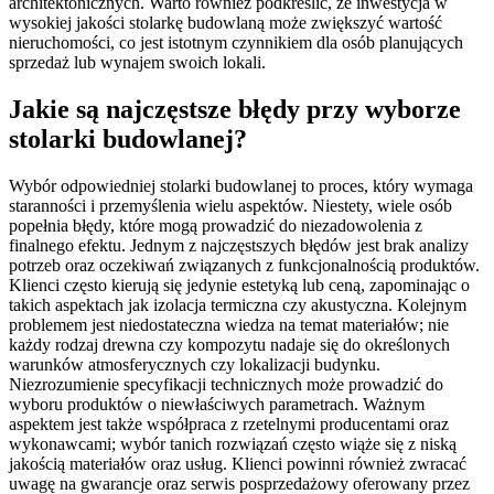
architektonicznych. Warto również podkreślić, że inwestycja w
wysokiej jakości stolarkę budowlaną może zwiększyć wartość
nieruchomości, co jest istotnym czynnikiem dla osób planujących
sprzedaż lub wynajem swoich lokali.
Jakie są najczęstsze błędy przy wyborze
stolarki budowlanej?
Wybór odpowiedniej stolarki budowlanej to proces, który wymaga
staranności i przemyślenia wielu aspektów. Niestety, wiele osób
popełnia błędy, które mogą prowadzić do niezadowolenia z
finalnego efektu. Jednym z najczęstszych błędów jest brak analizy
potrzeb oraz oczekiwań związanych z funkcjonalnością produktów.
Klienci często kierują się jedynie estetyką lub ceną, zapominając o
takich aspektach jak izolacja termiczna czy akustyczna. Kolejnym
problemem jest niedostateczna wiedza na temat materiałów; nie
każdy rodzaj drewna czy kompozytu nadaje się do określonych
warunków atmosferycznych czy lokalizacji budynku.
Niezrozumienie specyfikacji technicznych może prowadzić do
wyboru produktów o niewłaściwych parametrach. Ważnym
aspektem jest także współpraca z rzetelnymi producentami oraz
wykonawcami; wybór tanich rozwiązań często wiąże się z niską
jakością materiałów oraz usług. Klienci powinni również zwracać
uwagę na gwarancje oraz serwis posprzedażowy oferowany przez