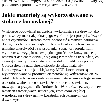
surowców oraz ich wpływ na środowisko, co prowadzi do większej
popularności produktów z certyfikowanych źródeł.
Jakie materiały są wykorzystywane w
stolarce budowlanej?
W stolarce budowlanej najczęściej wykorzystuje się drewno jako
podstawowy materiał, jednak jego wybór nie jest prosty i zależy od
wielu czynników. Drewno może pochodzić z różnych gatunków
drzew, takich jak sosna, dąb czy buk, a każdy z nich ma swoje
unikalne właściwości i zastosowania. Sosna jest popularnym
wyborem ze względu na swoją dostępność oraz korzystną cenę,
natomiast dąb charakteryzuje się dużą twardością i trwałością, co
czyni go idealnym materiałem do produkcji mebli oraz podłóg.
Oprócz drewna naturalnego stosuje się także materiały
kompozytowe, takie jak sklejka czy MDF, które często są
wykorzystywane w produkcji elementów wykończeniowych. W
ostatnich latach rośnie zainteresowanie materiałami ekologicznymi
oraz odnawialnymi, co sprawia, że producenci stawiają na
rozwiązania przyjazne dla środowiska. Warto również wspomnieć o
metalach i tworzywach sztucznych, które coraz częściej
współpracują z drewnem w konstrukcjach okiennych czy
drzwiowych.