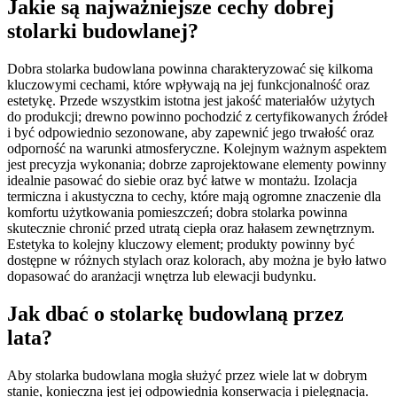
Jakie są najważniejsze cechy dobrej
stolarki budowlanej?
Dobra stolarka budowlana powinna charakteryzować się kilkoma
kluczowymi cechami, które wpływają na jej funkcjonalność oraz
estetykę. Przede wszystkim istotna jest jakość materiałów użytych
do produkcji; drewno powinno pochodzić z certyfikowanych źródeł
i być odpowiednio sezonowane, aby zapewnić jego trwałość oraz
odporność na warunki atmosferyczne. Kolejnym ważnym aspektem
jest precyzja wykonania; dobrze zaprojektowane elementy powinny
idealnie pasować do siebie oraz być łatwe w montażu. Izolacja
termiczna i akustyczna to cechy, które mają ogromne znaczenie dla
komfortu użytkowania pomieszczeń; dobra stolarka powinna
skutecznie chronić przed utratą ciepła oraz hałasem zewnętrznym.
Estetyka to kolejny kluczowy element; produkty powinny być
dostępne w różnych stylach oraz kolorach, aby można je było łatwo
dopasować do aranżacji wnętrza lub elewacji budynku.
Jak dbać o stolarkę budowlaną przez
lata?
Aby stolarka budowlana mogła służyć przez wiele lat w dobrym
stanie, konieczna jest jej odpowiednia konserwacja i pielęgnacja.