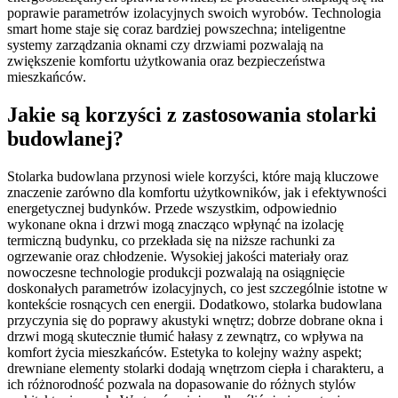
poprawie parametrów izolacyjnych swoich wyrobów. Technologia
smart home staje się coraz bardziej powszechna; inteligentne
systemy zarządzania oknami czy drzwiami pozwalają na
zwiększenie komfortu użytkowania oraz bezpieczeństwa
mieszkańców.
Jakie są korzyści z zastosowania stolarki
budowlanej?
Stolarka budowlana przynosi wiele korzyści, które mają kluczowe
znaczenie zarówno dla komfortu użytkowników, jak i efektywności
energetycznej budynków. Przede wszystkim, odpowiednio
wykonane okna i drzwi mogą znacząco wpłynąć na izolację
termiczną budynku, co przekłada się na niższe rachunki za
ogrzewanie oraz chłodzenie. Wysokiej jakości materiały oraz
nowoczesne technologie produkcji pozwalają na osiągnięcie
doskonałych parametrów izolacyjnych, co jest szczególnie istotne w
kontekście rosnących cen energii. Dodatkowo, stolarka budowlana
przyczynia się do poprawy akustyki wnętrz; dobrze dobrane okna i
drzwi mogą skutecznie tłumić hałasy z zewnątrz, co wpływa na
komfort życia mieszkańców. Estetyka to kolejny ważny aspekt;
drewniane elementy stolarki dodają wnętrzom ciepła i charakteru, a
ich różnorodność pozwala na dopasowanie do różnych stylów