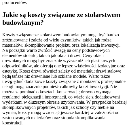
producentów.
Jakie są koszty związane ze stolarstwem
budowlanym?
Koszty związane ze stolarstwem budowlanym mogą być bardzo
zróżnicowane i zależą od wielu czynników, takich jak rodzaj
materiałów, skomplikowanie projektu oraz lokalizacja inwestycji.
Na początku warto zwrócić uwagę na ceny podstawowych
elementów stolarki, takich jak okna i drzwi. Ceny okien
drewnianych mogą być znacznie wyższe niż ich plastikowych
odpowiedników, ale oferują one lepsze właściwości izolacyjne oraz
estetykę. Koszt drzwi również zależy od materiału; drzwi stalowe
będą tańsze niż drewniane lub szklane modele. Warto także
uwzględnić dodatkowe koszty związane z montażem; profesjonalne
usługi mogą znacznie podnieść całkowity koszt inwestycji. Nie
można zapominać o kosztach konserwacji; drewno wymaga
regularnej pielęgnacji i impregnacji, co wiąże się z dodatkowymi
wydatkami w dłuższym okresie użytkowania. W przypadku bardziej
skomplikowanych projektów, takich jak schody czy meble na
wymiar, koszty mogą wzrosnąć jeszcze bardziej w zależności od
zastosowanych materiałów oraz stopnia skomplikowania
konstrukcji.