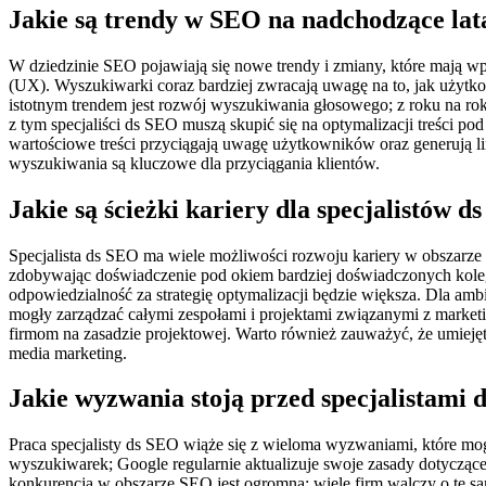
Jakie są trendy w SEO na nadchodzące lat
W dziedzinie SEO pojawiają się nowe trendy i zmiany, które mają wp
(UX). Wyszukiwarki coraz bardziej zwracają uwagę na to, jak użytkow
istotnym trendem jest rozwój wyszukiwania głosowego; z roku na rok
z tym specjaliści ds SEO muszą skupić się na optymalizacji treści p
wartościowe treści przyciągają uwagę użytkowników oraz generują l
wyszukiwania są kluczowe dla przyciągania klientów.
Jakie są ścieżki kariery dla specjalistów 
Specjalista ds SEO ma wiele możliwości rozwoju kariery w obszarze
zdobywając doświadczenie pod okiem bardziej doświadczonych kolegów
odpowiedzialność za strategię optymalizacji będzie większa. Dla amb
mogły zarządzać całymi zespołami i projektami związanymi z marketin
firmom na zasadzie projektowej. Warto również zauważyć, że umieję
media marketing.
Jakie wyzwania stoją przed specjalistami
Praca specjalisty ds SEO wiąże się z wieloma wyzwaniami, które mo
wyszukiwarek; Google regularnie aktualizuje swoje zasady dotyczą
konkurencja w obszarze SEO jest ogromna; wiele firm walczy o te sam