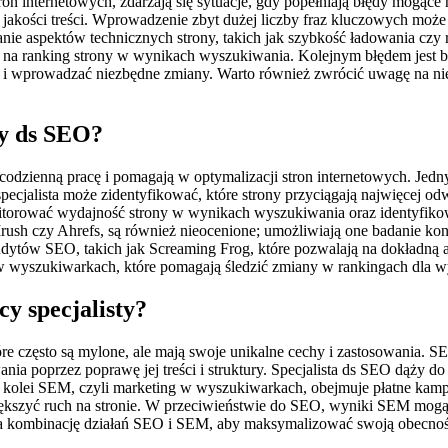
on internetowych, zdarzają się sytuacje, gdy popełniają błędy mogące
 jakości treści. Wprowadzenie zbyt dużej liczby fraz kluczowych może
e aspektów technicznych strony, takich jak szybkość ładowania czy 
a ranking strony w wynikach wyszukiwania. Kolejnym błędem jest br
 wprowadzać niezbędne zmiany. Warto również zwrócić uwagę na nieod
ty ds SEO?
o codzienną pracę i pomagają w optymalizacji stron internetowych. Je
ecjalista może zidentyfikować, które strony przyciągają najwięcej odw
itorować wydajność strony w wynikach wyszukiwania oraz identyfikow
ush czy Ahrefs, są również nieocenione; umożliwiają one badanie konk
udytów SEO, takich jak Screaming Frog, które pozwalają na dokładną a
w wyszukiwarkach, które pomagają śledzić zmiany w rankingach dla 
y specjalisty?
e często są mylone, ale mają swoje unikalne cechy i zastosowania. SE
a poprzez poprawę jej treści i struktury. Specjalista ds SEO dąży do
Z kolei SEM, czyli marketing w wyszukiwarkach, obejmuje płatne kamp
większyć ruch na stronie. W przeciwieństwie do SEO, wyniki SEM mog
 na kombinację działań SEO i SEM, aby maksymalizować swoją obecność