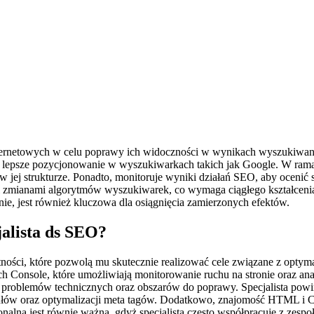
 internetowych w celu poprawy ich widoczności w wynikach wyszukiwan
 na lepsze pozycjonowanie w wyszukiwarkach takich jak Google. W rama
oraz w jej strukturze. Ponadto, monitoruje wyniki działań SEO, aby oc
 i zmianami algorytmów wyszukiwarek, co wymaga ciągłego kształcenia 
ie, jest również kluczowa dla osiągnięcia zamierzonych efektów.
jalista ds SEO?
ości, które pozwolą mu skutecznie realizować cele związane z optyma
arch Console, które umożliwiają monitorowanie ruchu na stronie oraz
ę problemów technicznych oraz obszarów do poprawy. Specjalista powi
ykułów oraz optymalizacji meta tagów. Dodatkowo, znajomość HTML i
alna jest równie ważna, gdyż specjalista często współpracuje z zesp