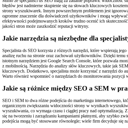
Mimo że specjaliści ds SEO mają za zadanie poprawić widoczność str
błędów jest nadmierne skupienie się na słowach kluczowych kosztem
strony wyszukiwarek. Innym powszechnym problemem jest ignorowani
ogromne znaczenie dla doświadczeń użytkowników i mogą wpływać n
efektywności podejmowanych kroków trudno ocenić ich skuteczność i
jakości stron może zaszkodzić reputacji witryny.
Jakie narzędzia są niezbędne dla specjalis
Specjalista ds SEO korzysta z różnych narzędzi, które wspierają jeg
analizę ruchu na stronie oraz zachowań użytkowników. Dzięki temu sp
istotnym narzędziem jest Google Search Console, które pozwala mon
z mobilnością. Narzędzia do analizy słów kluczowych, takie jak SEMr
kluczowych. Dodatkowo, specjalista może korzystać z narzędzi do a
Warto również wspomnieć o narzędziach do monitorowania pozycji 
Jakie są różnice między SEO a SEM w prac
SEO i SEM to dwa różne podejścia do marketingu internetowego, któr
organicznym zwiększaniu widoczności strony w wynikach wyszukiwani
wyszukiwania, co wymaga czasu i ciągłej pracy nad optymalizacją. 
się na tworzeniu i zarządzaniu kampaniami płatnymi, aby szybko z
podejścia mogą być stosowane równolegle; wiele firm decyduje się