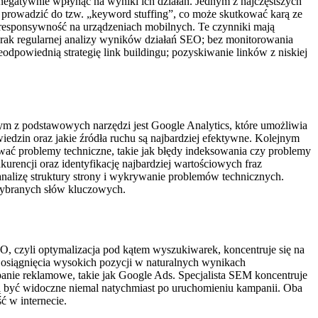
 negatywnie wpłynąć na wyniki ich działań. Jednym z najczęstszych
 prowadzić do tzw. „keyword stuffing”, co może skutkować karą ze
responsywność na urządzeniach mobilnych. Te czynniki mają
ak regularnej analizy wyników działań SEO; bez monitorowania
powiednią strategię link buildingu; pozyskiwanie linków z niskiej
dnym z podstawowych narzędzi jest Google Analytics, które umożliwia
iedzin oraz jakie źródła ruchu są najbardziej efektywne. Kolejnym
ać problemy techniczne, takie jak błędy indeksowania czy problemy
urencji oraz identyfikację najbardziej wartościowych fraz
nalizę struktury strony i wykrywanie problemów technicznych.
wybranych słów kluczowych.
O, czyli optymalizacja pod kątem wyszukiwarek, koncentruje się na
 osiągnięcia wysokich pozycji w naturalnych wynikach
anie reklamowe, takie jak Google Ads. Specjalista SEM koncentruje
ą być widoczne niemal natychmiast po uruchomieniu kampanii. Oba
 w internecie.