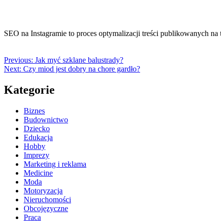
SEO na Instagramie to proces optymalizacji treści publikowanych na
Previous:
Jak myć szklane balustrady?
Next:
Czy miod jest dobry na chore gardło?
Kategorie
Biznes
Budownictwo
Dziecko
Edukacja
Hobby
Imprezy
Marketing i reklama
Medicine
Moda
Motoryzacja
Nieruchomości
Obcojęzyczne
Praca