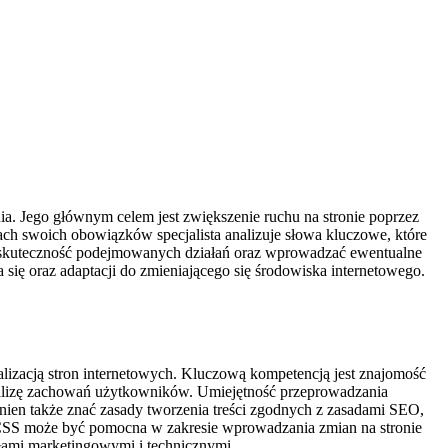
ia. Jego głównym celem jest zwiększenie ruchu na stronie poprzez
ch swoich obowiązków specjalista analizuje słowa kluczowe, które
enić skuteczność podejmowanych działań oraz wprowadzać ewentualne
się oraz adaptacji do zmieniającego się środowiska internetowego.
lizacją stron internetowych. Kluczową kompetencją jest znajomość
 analizę zachowań użytkowników. Umiejętność przeprowadzania
nien także znać zasady tworzenia treści zgodnych z zasadami SEO,
 CSS może być pomocna w zakresie wprowadzania zmian na stronie
ołami marketingowymi i technicznymi.