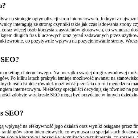
a?
ływ na strategie optymalizacji stron internetowych. Jednym z najważ
nicy interagują ze stroną; czynniki takie jak czas ładowania strony c
 coraz więcej osób korzysta z asystentów głosowych, co wymusza dost
od kątem długich fraz kluczowych oraz pytań zadawanych przez użytkow
inki zwrotne, co pozytywnie wpływa na pozycjonowanie strony. Wreszci
ds SEO?
 marketingu internetowego. Na początku swojej drogi zawodowej może 
. Po kilku latach praktyki istnieje możliwość awansu na stanowisko 
itnych osób istnieje również możliwość przejścia do roli menedżera ma
giem internetowym. Niektórzy specjaliści decydują się również na prac
tności zdobyte w zakresie SEO mogą być przydatne w innych dziedzinac
 ds SEO?
gą wpłynąć na efektywność jego działań oraz wyniki osiągane przez f
ce rankingów stron internetowych, co wymusza na specjalistach dost
e słowa kluczowe i pozycje w wynikach wyszukiwania, co sprawia, że o