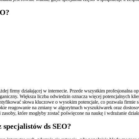
EO?
żdej firmy działającej w internecie. Przede wszystkim profesjonalna op
aniczny. Większa liczba odwiedzin oznacza więcej potencjalnych klie
entyfikować słowa kluczowe o wysokim potencjale, co pozwala firmie s
kie reagowanie na zmiany w algorytmach wyszukiwarek oraz dostosow
s i zasoby, które mogłyby zostać poświęcone na naukę i wdrażanie dzi
z specjalistów ds SEO?