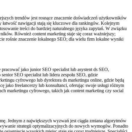
niejszych trendów jest rosnące znaczenie doświadczeń użytkowników
zy łatwość nawigacji stają się kluczowe dla rankingów. Kolejnym
osowanie treści do bardziej naturalnego języka zapytań. W związku
ników. Również content marketing staje się coraz ważniejszy;
e rośnie znaczenie lokalnego SEO; dla wielu firm lokalne wyniki
pracować jako junior SEO specialist lub asystent ds SEO,
senior SEO specialist lub lidera zespołu SEO, gdzie
rketingu cyfrowego lub dyrektora ds marketingu online, gdzie będą
ę jako freelancerzy lub konsultanci, oferując swoje usługi różnym
h marketingu cyfrowego, takich jak content marketing czy social
irmę. Jednym z największych wyzwań jest ciągła zmiana algorytmów
osowywanie strategii optymalizacyjnych do nowych wymogów. Ponadto
siągnięcie wysokich miejsc staje się coraz trudniejsze. Specjaliści