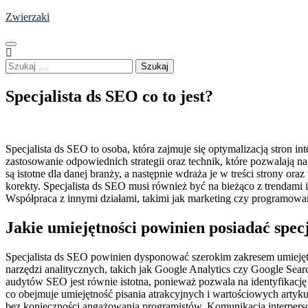
Skip
Zwierzaki
to
content
Szukaj:
Specjalista ds SEO co to jest?
Specjalista ds SEO to osoba, która zajmuje się optymalizacją stron
zastosowanie odpowiednich strategii oraz technik, które pozwalają
są istotne dla danej branży, a następnie wdraża je w treści strony 
korekty. Specjalista ds SEO musi również być na bieżąco z trendami
Współpraca z innymi działami, takimi jak marketing czy programowan
Jakie umiejętności powinien posiadać spec
Specjalista ds SEO powinien dysponować szerokim zakresem umiejętn
narzędzi analitycznych, takich jak Google Analytics czy Google Se
audytów SEO jest równie istotna, ponieważ pozwala na identyfikacj
co obejmuje umiejętność pisania atrakcyjnych i wartościowych art
bez konieczności angażowania programistów. Komunikacja interperson