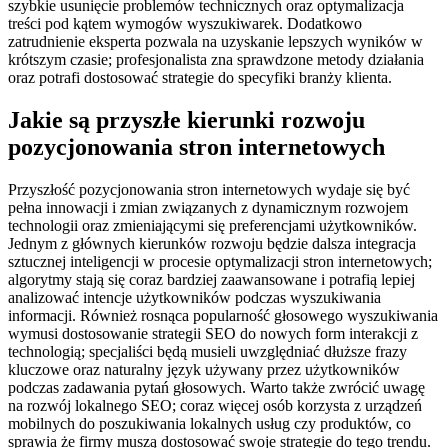
szybkie usunięcie problemów technicznych oraz optymalizacja
treści pod kątem wymogów wyszukiwarek. Dodatkowo
zatrudnienie eksperta pozwala na uzyskanie lepszych wyników w
krótszym czasie; profesjonalista zna sprawdzone metody działania
oraz potrafi dostosować strategie do specyfiki branży klienta.
Jakie są przyszłe kierunki rozwoju
pozycjonowania stron internetowych
Przyszłość pozycjonowania stron internetowych wydaje się być
pełna innowacji i zmian związanych z dynamicznym rozwojem
technologii oraz zmieniającymi się preferencjami użytkowników.
Jednym z głównych kierunków rozwoju będzie dalsza integracja
sztucznej inteligencji w procesie optymalizacji stron internetowych;
algorytmy stają się coraz bardziej zaawansowane i potrafią lepiej
analizować intencje użytkowników podczas wyszukiwania
informacji. Również rosnąca popularność głosowego wyszukiwania
wymusi dostosowanie strategii SEO do nowych form interakcji z
technologią; specjaliści będą musieli uwzględniać dłuższe frazy
kluczowe oraz naturalny język używany przez użytkowników
podczas zadawania pytań głosowych. Warto także zwrócić uwagę
na rozwój lokalnego SEO; coraz więcej osób korzysta z urządzeń
mobilnych do poszukiwania lokalnych usług czy produktów, co
sprawia że firmy muszą dostosować swoje strategie do tego trendu.