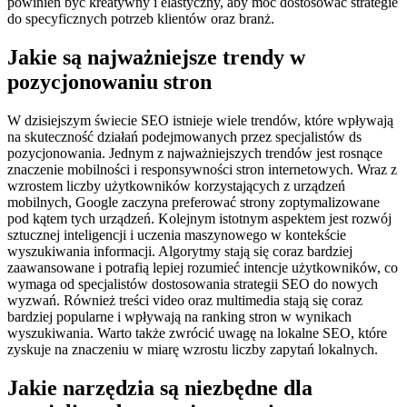
powinien być kreatywny i elastyczny, aby móc dostosować strategie
do specyficznych potrzeb klientów oraz branż.
Jakie są najważniejsze trendy w
pozycjonowaniu stron
W dzisiejszym świecie SEO istnieje wiele trendów, które wpływają
na skuteczność działań podejmowanych przez specjalistów ds
pozycjonowania. Jednym z najważniejszych trendów jest rosnące
znaczenie mobilności i responsywności stron internetowych. Wraz z
wzrostem liczby użytkowników korzystających z urządzeń
mobilnych, Google zaczyna preferować strony zoptymalizowane
pod kątem tych urządzeń. Kolejnym istotnym aspektem jest rozwój
sztucznej inteligencji i uczenia maszynowego w kontekście
wyszukiwania informacji. Algorytmy stają się coraz bardziej
zaawansowane i potrafią lepiej rozumieć intencje użytkowników, co
wymaga od specjalistów dostosowania strategii SEO do nowych
wyzwań. Również treści video oraz multimedia stają się coraz
bardziej popularne i wpływają na ranking stron w wynikach
wyszukiwania. Warto także zwrócić uwagę na lokalne SEO, które
zyskuje na znaczeniu w miarę wzrostu liczby zapytań lokalnych.
Jakie narzędzia są niezbędne dla