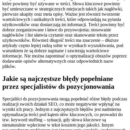
które powinny być używane w treści. Słowa kluczowe powinny
być umieszczane w strategicznych miejscach takich jak nagłówki,
pierwsze akapity oraz meta opisy. Ważne jest również tworzenie
wartościowych i unikalnych treści, które odpowiadają na pytania
użytkowników oraz dostarczają im informacji. Treści powinny być
dobrze zorganizowane i łatwe do przyswojenia; stosowanie
nagłówków i list ułatwia czytanie oraz skanowanie tekstu przez
użytkowników. Również długość treści ma znaczenie – dłuższe
artykuły często lepiej radzą sobie w wynikach wyszukiwania, pod
warunkiem że są dobrze napisane i zawierają wartościowe
informacje. Nie można zapominać o optymalizacji obrazów poprzez
dodawanie opisów alternatywnych oraz odpowiednich nazw
plików.
Jakie są najczęstsze błędy popełniane
przez specjalistów ds pozycjonowania
Specjaliści ds pozycjonowania mogą popełniać różne błędy podczas
realizacji swoich działań SEO, co może negatywnie wpłynąć na
wyniki ich pracy. Jednym z najczęstszych błędów jest nadmierna
optymalizacja treści pod kątem słów kluczowych, co prowadzi do
tzw. keyword stuffing – sytuacji, gdy słowa kluczowe są
nienaturalnie wplecione w tekst kosztem jego jakości. Innym