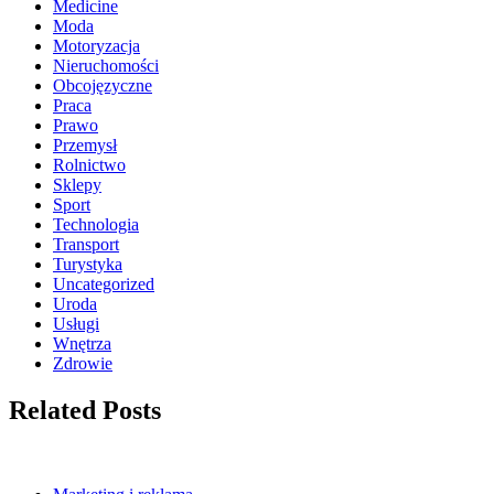
Medicine
Moda
Motoryzacja
Nieruchomości
Obcojęzyczne
Praca
Prawo
Przemysł
Rolnictwo
Sklepy
Sport
Technologia
Transport
Turystyka
Uncategorized
Uroda
Usługi
Wnętrza
Zdrowie
Related Posts