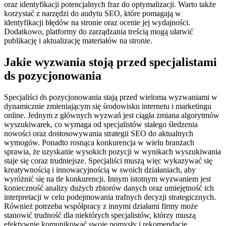
oraz identyfikacji potencjalnych fraz do optymalizacji. Warto także
korzystać z narzędzi do audytu SEO, które pomagają w
identyfikacji błędów na stronie oraz ocenie jej wydajności.
Dodatkowo, platformy do zarządzania treścią mogą ułatwić
publikację i aktualizację materiałów na stronie.
Jakie wyzwania stoją przed specjalistami
ds pozycjonowania
Specjaliści ds pozycjonowania stają przed wieloma wyzwaniami w
dynamicznie zmieniającym się środowisku internetu i marketingu
online. Jednym z głównych wyzwań jest ciągła zmiana algorytmów
wyszukiwarek, co wymaga od specjalistów stałego śledzenia
nowości oraz dostosowywania strategii SEO do aktualnych
wymogów. Ponadto rosnąca konkurencja w wielu branżach
sprawia, że uzyskanie wysokich pozycji w wynikach wyszukiwania
staje się coraz trudniejsze. Specjaliści muszą więc wykazywać się
kreatywnością i innowacyjnością w swoich działaniach, aby
wyróżnić się na tle konkurencji. Innym istotnym wyzwaniem jest
konieczność analizy dużych zbiorów danych oraz umiejętność ich
interpretacji w celu podejmowania trafnych decyzji strategicznych.
Również potrzeba współpracy z innymi działami firmy może
stanowić trudność dla niektórych specjalistów, którzy muszą
efektywnie komunikować swoje pomysły i rekomendacje.