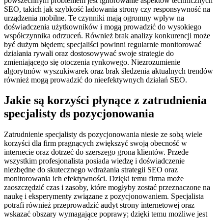
powszechnym problemem jest ignorowanie aspektów technicznych
SEO, takich jak szybkość ładowania strony czy responsywność na
urządzenia mobilne. Te czynniki mają ogromny wpływ na
doświadczenia użytkowników i mogą prowadzić do wysokiego
współczynnika odrzuceń. Również brak analizy konkurencji może
być dużym błędem; specjaliści powinni regularnie monitorować
działania rywali oraz dostosowywać swoje strategie do
zmieniającego się otoczenia rynkowego. Niezrozumienie
algorytmów wyszukiwarek oraz brak śledzenia aktualnych trendów
również mogą prowadzić do nieefektywnych działań SEO.
Jakie są korzyści płynące z zatrudnienia
specjalisty ds pozycjonowania
Zatrudnienie specjalisty ds pozycjonowania niesie ze sobą wiele
korzyści dla firm pragnących zwiększyć swoją obecność w
internecie oraz dotrzeć do szerszego grona klientów. Przede
wszystkim profesjonalista posiada wiedzę i doświadczenie
niezbędne do skutecznego wdrażania strategii SEO oraz
monitorowania ich efektywności. Dzięki temu firma może
zaoszczędzić czas i zasoby, które mogłyby zostać przeznaczone na
naukę i eksperymenty związane z pozycjonowaniem. Specjalista
potrafi również przeprowadzić audyt strony internetowej oraz
wskazać obszary wymagające poprawy; dzięki temu możliwe jest