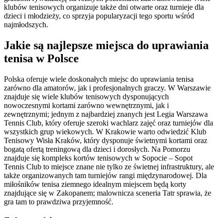
klubów tenisowych organizuje także dni otwarte oraz turnieje dla
dzieci i młodzieży, co sprzyja popularyzacji tego sportu wśród
najmłodszych.
Jakie są najlepsze miejsca do uprawiania
tenisa w Polsce
Polska oferuje wiele doskonałych miejsc do uprawiania tenisa
zarówno dla amatorów, jak i profesjonalnych graczy. W Warszawie
znajduje się wiele klubów tenisowych dysponujących
nowoczesnymi kortami zarówno wewnętrznymi, jak i
zewnętrznymi; jednym z najbardziej znanych jest Legia Warszawa
Tennis Club, który oferuje szeroki wachlarz zajęć oraz turniejów dla
wszystkich grup wiekowych. W Krakowie warto odwiedzić Klub
Tenisowy Wisła Kraków, który dysponuje świetnymi kortami oraz
bogatą ofertą treningową dla dzieci i dorosłych. Na Pomorzu
znajduje się kompleks kortów tenisowych w Sopocie – Sopot
Tennis Club to miejsce znane nie tylko ze świetnej infrastruktury, ale
także organizowanych tam turniejów rangi międzynarodowej. Dla
miłośników tenisa ziemnego idealnym miejscem będą korty
znajdujące się w Zakopanem; malownicza sceneria Tatr sprawia, że
gra tam to prawdziwa przyjemność.