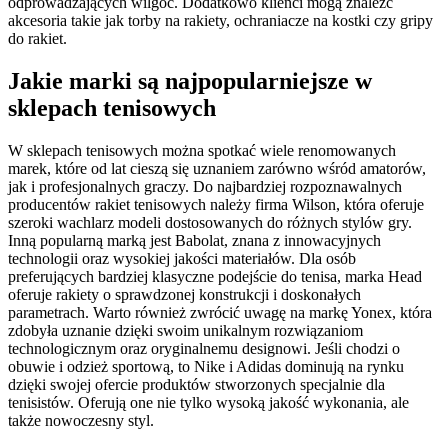
odprowadzających wilgoć. Dodatkowo klienci mogą znaleźć
akcesoria takie jak torby na rakiety, ochraniacze na kostki czy gripy
do rakiet.
Jakie marki są najpopularniejsze w
sklepach tenisowych
W sklepach tenisowych można spotkać wiele renomowanych
marek, które od lat cieszą się uznaniem zarówno wśród amatorów,
jak i profesjonalnych graczy. Do najbardziej rozpoznawalnych
producentów rakiet tenisowych należy firma Wilson, która oferuje
szeroki wachlarz modeli dostosowanych do różnych stylów gry.
Inną popularną marką jest Babolat, znana z innowacyjnych
technologii oraz wysokiej jakości materiałów. Dla osób
preferujących bardziej klasyczne podejście do tenisa, marka Head
oferuje rakiety o sprawdzonej konstrukcji i doskonałych
parametrach. Warto również zwrócić uwagę na markę Yonex, która
zdobyła uznanie dzięki swoim unikalnym rozwiązaniom
technologicznym oraz oryginalnemu designowi. Jeśli chodzi o
obuwie i odzież sportową, to Nike i Adidas dominują na rynku
dzięki swojej ofercie produktów stworzonych specjalnie dla
tenisistów. Oferują one nie tylko wysoką jakość wykonania, ale
także nowoczesny styl.