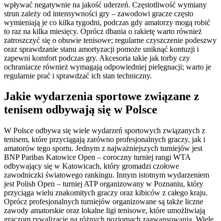
wpływać negatywnie na jakość uderzeń. Częstotliwość wymiany
strun zależy od intensywności gry – zawodowi gracze często
wymieniają je co kilka tygodni, podczas gdy amatorzy mogą robić
to raz na kilka miesięcy. Oprócz dbania o rakietę warto również
zatroszczyć się o obuwie tenisowe; regularne czyszczenie podeszwy
oraz sprawdzanie stanu amortyzacji pomoże uniknąć kontuzji i
zapewni komfort podczas gry. Akcesoria takie jak torby czy
ochraniacze również wymagają odpowiedniej pielęgnacji; warto je
regularnie prać i sprawdzać ich stan techniczny.
Jakie wydarzenia sportowe związane z
tenisem odbywają się w Polsce
W Polsce odbywa się wiele wydarzeń sportowych związanych z
tenisem, które przyciągają zarówno profesjonalnych graczy, jak i
amatorów tego sportu. Jednym z najważniejszych turniejów jest
BNP Paribas Katowice Open – coroczny turniej rangi WTA
odbywający się w Katowicach, który gromadzi czołowe
zawodniczki światowego rankingu. Innym istotnym wydarzeniem
jest Polish Open – turniej ATP organizowany w Poznaniu, który
przyciąga wielu znakomitych graczy oraz kibiców z całego kraju.
Oprócz profesjonalnych turniejów organizowane są także liczne
zawody amatorskie oraz lokalne ligi tenisowe, które umożliwiają
graczom rywalizację na różnych poziomach zaawansowania. Wiele