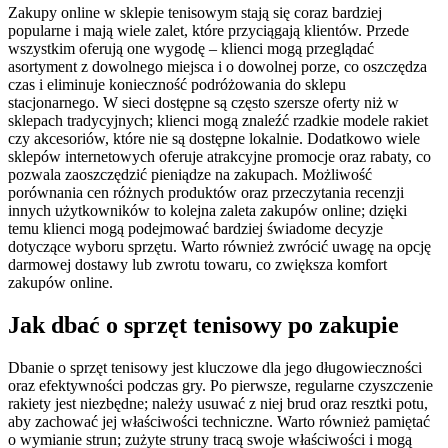
Zakupy online w sklepie tenisowym stają się coraz bardziej
popularne i mają wiele zalet, które przyciągają klientów. Przede
wszystkim oferują one wygodę – klienci mogą przeglądać
asortyment z dowolnego miejsca i o dowolnej porze, co oszczędza
czas i eliminuje konieczność podróżowania do sklepu
stacjonarnego. W sieci dostępne są często szersze oferty niż w
sklepach tradycyjnych; klienci mogą znaleźć rzadkie modele rakiet
czy akcesoriów, które nie są dostępne lokalnie. Dodatkowo wiele
sklepów internetowych oferuje atrakcyjne promocje oraz rabaty, co
pozwala zaoszczędzić pieniądze na zakupach. Możliwość
porównania cen różnych produktów oraz przeczytania recenzji
innych użytkowników to kolejna zaleta zakupów online; dzięki
temu klienci mogą podejmować bardziej świadome decyzje
dotyczące wyboru sprzętu. Warto również zwrócić uwagę na opcję
darmowej dostawy lub zwrotu towaru, co zwiększa komfort
zakupów online.
Jak dbać o sprzęt tenisowy po zakupie
Dbanie o sprzęt tenisowy jest kluczowe dla jego długowieczności
oraz efektywności podczas gry. Po pierwsze, regularne czyszczenie
rakiety jest niezbędne; należy usuwać z niej brud oraz resztki potu,
aby zachować jej właściwości techniczne. Warto również pamiętać
o wymianie strun; zużyte struny tracą swoje właściwości i mogą