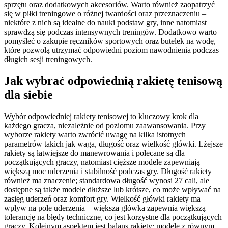
sprzętu oraz dodatkowych akcesoriów. Warto również zaopatrzyć
się w piłki treningowe o różnej twardości oraz przeznaczeniu –
niektóre z nich są idealne do nauki podstaw gry, inne natomiast
sprawdzą się podczas intensywnych treningów. Dodatkowo warto
pomyśleć o zakupie ręczników sportowych oraz butelek na wodę,
które pozwolą utrzymać odpowiedni poziom nawodnienia podczas
długich sesji treningowych.
Jak wybrać odpowiednią rakietę tenisową
dla siebie
Wybór odpowiedniej rakiety tenisowej to kluczowy krok dla
każdego gracza, niezależnie od poziomu zaawansowania. Przy
wyborze rakiety warto zwrócić uwagę na kilka istotnych
parametrów takich jak waga, długość oraz wielkość główki. Lżejsze
rakiety są łatwiejsze do manewrowania i polecane są dla
początkujących graczy, natomiast cięższe modele zapewniają
większą moc uderzenia i stabilność podczas gry. Długość rakiety
również ma znaczenie; standardowa długość wynosi 27 cali, ale
dostępne są także modele dłuższe lub krótsze, co może wpływać na
zasięg uderzeń oraz komfort gry. Wielkość główki rakiety ma
wpływ na pole uderzenia – większa główka zapewnia większą
tolerancję na błędy techniczne, co jest korzystne dla początkujących
graczy. Kolejnym aspektem jest balans rakiety; modele z równym