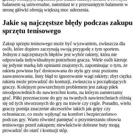
balansem są uniwersalne, natomiast te z przesuniętym balansem w
stronę główki oferują większą moc uderzenia.
Jakie są najczęstsze błędy podczas zakupu
sprzętu tenisowego
Zakup sprzętu tenisowego może być wyzwaniem, zwłaszcza dla
osób, które dopiero zaczynają swoją przygodę z tym sportem.
Jednym z najczęstszych błędów jest wybór rakiety, która nie
odpowiada indywidualnym potrzebom gracza. Wiele osób kieruje
się jedynie marką lub opiniami znajomych, zapominając o tym, że
rakieta powinna być dostosowana do stylu gry oraz poziomu
zaawansowania. Inny błąd to ignorowanie wagi rakiety; zbyt ciężka
rakieta może prowadzić do kontuzji, zwłaszcza u początkujących
graczy. Kolejnym powszechnym problemem jest zakup piłek
nieodpowiednich do nawierzchni kortu, na którym zamierzamy
grać. Piłki przeznaczone do gry na twardych nawierzchniach różnią
się od tych stworzonych do gry na trawie czy cegle. Ponadto, wielu
graczy pomija znaczenie akcesoriów takich jak gripy czy
ochraniacze, co może wpłynąć na komfort i bezpieczeństwo
podczas gry. Warto również pamiętać o przymierzaniu obuwia
tenisowego przed zakupem; niewłaściwie dobrane buty mogą
prowadzić do otarć i kontuzji stóp.