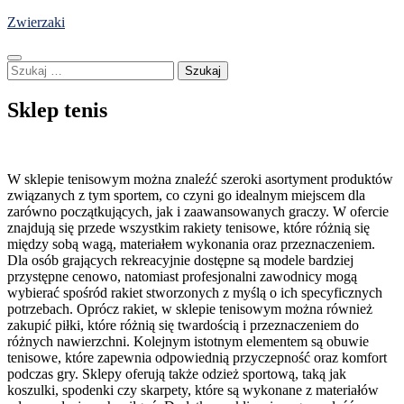
Skip
Zwierzaki
to
content
Szukaj:
Sklep tenis
W sklepie tenisowym można znaleźć szeroki asortyment produktów
związanych z tym sportem, co czyni go idealnym miejscem dla
zarówno początkujących, jak i zaawansowanych graczy. W ofercie
znajdują się przede wszystkim rakiety tenisowe, które różnią się
między sobą wagą, materiałem wykonania oraz przeznaczeniem.
Dla osób grających rekreacyjnie dostępne są modele bardziej
przystępne cenowo, natomiast profesjonalni zawodnicy mogą
wybierać spośród rakiet stworzonych z myślą o ich specyficznych
potrzebach. Oprócz rakiet, w sklepie tenisowym można również
zakupić piłki, które różnią się twardością i przeznaczeniem do
różnych nawierzchni. Kolejnym istotnym elementem są obuwie
tenisowe, które zapewnia odpowiednią przyczepność oraz komfort
podczas gry. Sklepy oferują także odzież sportową, taką jak
koszulki, spodenki czy skarpety, które są wykonane z materiałów