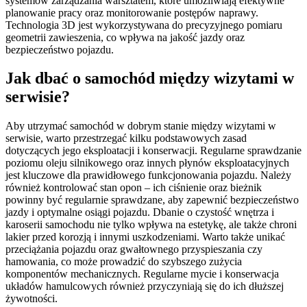
systemów zarządzania warsztatem, które umożliwiają efektywne
planowanie pracy oraz monitorowanie postępów naprawy.
Technologia 3D jest wykorzystywana do precyzyjnego pomiaru
geometrii zawieszenia, co wpływa na jakość jazdy oraz
bezpieczeństwo pojazdu.
Jak dbać o samochód między wizytami w
serwisie?
Aby utrzymać samochód w dobrym stanie między wizytami w
serwisie, warto przestrzegać kilku podstawowych zasad
dotyczących jego eksploatacji i konserwacji. Regularne sprawdzanie
poziomu oleju silnikowego oraz innych płynów eksploatacyjnych
jest kluczowe dla prawidłowego funkcjonowania pojazdu. Należy
również kontrolować stan opon – ich ciśnienie oraz bieżnik
powinny być regularnie sprawdzane, aby zapewnić bezpieczeństwo
jazdy i optymalne osiągi pojazdu. Dbanie o czystość wnętrza i
karoserii samochodu nie tylko wpływa na estetykę, ale także chroni
lakier przed korozją i innymi uszkodzeniami. Warto także unikać
przeciążania pojazdu oraz gwałtownego przyspieszania czy
hamowania, co może prowadzić do szybszego zużycia
komponentów mechanicznych. Regularne mycie i konserwacja
układów hamulcowych również przyczyniają się do ich dłuższej
żywotności.