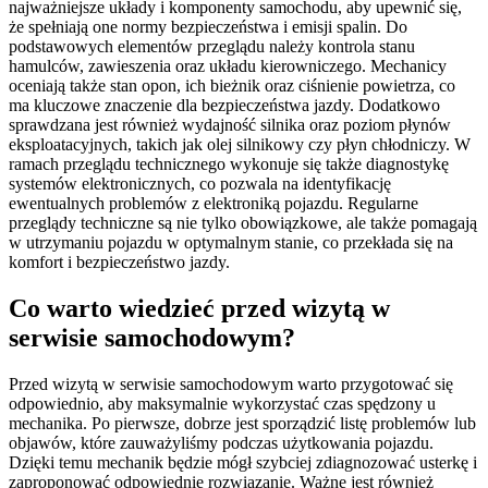
najważniejsze układy i komponenty samochodu, aby upewnić się,
że spełniają one normy bezpieczeństwa i emisji spalin. Do
podstawowych elementów przeglądu należy kontrola stanu
hamulców, zawieszenia oraz układu kierowniczego. Mechanicy
oceniają także stan opon, ich bieżnik oraz ciśnienie powietrza, co
ma kluczowe znaczenie dla bezpieczeństwa jazdy. Dodatkowo
sprawdzana jest również wydajność silnika oraz poziom płynów
eksploatacyjnych, takich jak olej silnikowy czy płyn chłodniczy. W
ramach przeglądu technicznego wykonuje się także diagnostykę
systemów elektronicznych, co pozwala na identyfikację
ewentualnych problemów z elektroniką pojazdu. Regularne
przeglądy techniczne są nie tylko obowiązkowe, ale także pomagają
w utrzymaniu pojazdu w optymalnym stanie, co przekłada się na
komfort i bezpieczeństwo jazdy.
Co warto wiedzieć przed wizytą w
serwisie samochodowym?
Przed wizytą w serwisie samochodowym warto przygotować się
odpowiednio, aby maksymalnie wykorzystać czas spędzony u
mechanika. Po pierwsze, dobrze jest sporządzić listę problemów lub
objawów, które zauważyliśmy podczas użytkowania pojazdu.
Dzięki temu mechanik będzie mógł szybciej zdiagnozować usterkę i
zaproponować odpowiednie rozwiązanie. Ważne jest również