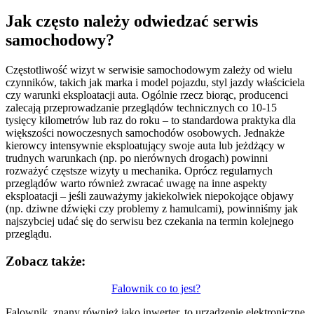
Jak często należy odwiedzać serwis
samochodowy?
Częstotliwość wizyt w serwisie samochodowym zależy od wielu
czynników, takich jak marka i model pojazdu, styl jazdy właściciela
czy warunki eksploatacji auta. Ogólnie rzecz biorąc, producenci
zalecają przeprowadzanie przeglądów technicznych co 10-15
tysięcy kilometrów lub raz do roku – to standardowa praktyka dla
większości nowoczesnych samochodów osobowych. Jednakże
kierowcy intensywnie eksploatujący swoje auta lub jeżdżący w
trudnych warunkach (np. po nierównych drogach) powinni
rozważyć częstsze wizyty u mechanika. Oprócz regularnych
przeglądów warto również zwracać uwagę na inne aspekty
eksploatacji – jeśli zauważymy jakiekolwiek niepokojące objawy
(np. dziwne dźwięki czy problemy z hamulcami), powinniśmy jak
najszybciej udać się do serwisu bez czekania na termin kolejnego
przeglądu.
Zobacz także:
Nawigacja
Falownik co to jest?
wpisu
Falownik, znany również jako inwerter, to urządzenie elektroniczne,