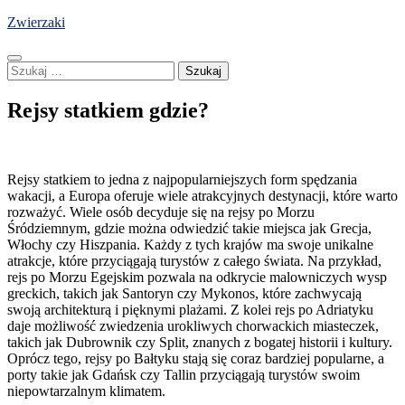
Skip
Zwierzaki
to
content
Szukaj:
Rejsy statkiem gdzie?
Rejsy statkiem to jedna z najpopularniejszych form spędzania
wakacji, a Europa oferuje wiele atrakcyjnych destynacji, które warto
rozważyć. Wiele osób decyduje się na rejsy po Morzu
Śródziemnym, gdzie można odwiedzić takie miejsca jak Grecja,
Włochy czy Hiszpania. Każdy z tych krajów ma swoje unikalne
atrakcje, które przyciągają turystów z całego świata. Na przykład,
rejs po Morzu Egejskim pozwala na odkrycie malowniczych wysp
greckich, takich jak Santoryn czy Mykonos, które zachwycają
swoją architekturą i pięknymi plażami. Z kolei rejs po Adriatyku
daje możliwość zwiedzenia urokliwych chorwackich miasteczek,
takich jak Dubrownik czy Split, znanych z bogatej historii i kultury.
Oprócz tego, rejsy po Bałtyku stają się coraz bardziej popularne, a
porty takie jak Gdańsk czy Tallin przyciągają turystów swoim
niepowtarzalnym klimatem.