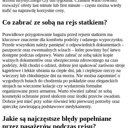
sezonu turystycznego czy dni tygodnia. Czasami warto również
rozważyć oferty last minute lub first minute – często można wtedy
trafić na naprawdę korzystne ceny.
Co zabrać ze sobą na rejs statkiem?
Prawidłowe przygotowanie bagażu przed rejsem statkiem ma
kluczowe znaczenie dla komfortu podróży i udanego wypoczynku.
Przede wszystkim należy pamiętać o odpowiednich dokumentach –
paszporcie oraz ewentualnych wizach – które powinny być łatwo
dostępne podczas odprawy. Warto zabrać ze sobą także kopie
ważnych dokumentów oraz ubezpieczenia zdrowotnego na czas
podróży. Jeśli chodzi o odzież, dobrze jest spakować zarówno stroje
kąpielowe i lekkie ubrania na ciepłe dni, jak i cieplejsze rzeczy na
wieczory lub chłodniejsze dni na morzu. Nie można zapomnieć o
wygodnych butach do chodzenia po pokładzie oraz eleganckich
strojach na wieczorne kolacje czy wydarzenia formalne
organizowane przez armatora. Warto również zabrać ze sobą
kosmetyki ochronne przed słońcem oraz środki przeciw owadom.
Dobrze jest mieć przy sobie również leki pierwszej potrzeby oraz
apteczkę zawierającą podstawowe medykamenty.
Jakie są najczęstsze błędy popełniane
przez pasażerów podczas rejsu?