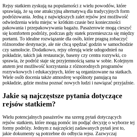
Rejsy statkiem zyskują na popularności z wielu powodów, które
sprawiają, że są one atrakcyjną alternatywą dla tradycyjnych form
podróżowania. Jedną z największych zalet rejsów jest możliwość
odwiedzenia wielu miejsc w krótkim czasie bez konieczności
pakowania i przepakowywania bagażu. Pasażerowie mogą cieszyć
się komfortem podróży, podczas gdy statek przemieszcza się między
portami. To idealne rozwiązanie dla osób, które pragną zobaczyć
różnorodne destynacje, ale nie chcą spędzać godzin w samochodzie
czy samolocie. Dodatkowo, rejsy oferują wiele udogodnień na
pokładzie, takich jak restauracje, baseny czy centra rozrywki, co
sprawia, że podróż staje się przyjemnością sama w sobie. Kolejnym
atutem jest możliwość korzystania z różnorodnych programów
rozrywkowych i edukacyjnych, które są organizowane na statkach.
Wiele osób docenia także atmosferę wspólnoty panującą na
pokładzie, gdzie można poznać nowych ludzi i nawiązać przyjaźnie.
Jakie są najczęstsze pytania dotyczące
rejsów statkiem?
Wielu potencjalnych pasażerów ma szereg pytań dotyczących
rejsów statkiem, które mogą pomóc im podjąć decyzję o wyborze tej
formy podróży. Jednym z najczęściej zadawanych pytań jest to,
jakie dokumenty są potrzebne do odbycia rejsu. Zazwyczaj