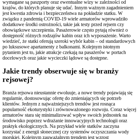
wymagane są paszporty oraz ewentualne wizy w zależności od
krajów, do których planuje się udać. Innym ważnym zagadnieniem
jest kwestia zdrowia i bezpieczeństwa na pokładzie statku. W
związku z pandemią COVID-19 wiele armatorów wprowadziło
dodatkowe środki ostrożności, takie jak testy przed rejsem czy
obowiązkowe szczepienia. Pasażerowie często pytają również o
dostępność różnych rodzajów kabin oraz ich wyposażenie. Warto
wiedzieć, że statki oferują szeroki wybór kabin – od standardowych
po luksusowe apartamenty z balkonami. Kolejnym istotnym
pytaniem jest to, jakie atrakcje czekają na pasażerów w portach
docelowych oraz jakie wycieczki lądowe są dostępne.
Jakie trendy obserwuje się w branży
rejsowej?
Branża rejsowa nieustannie ewoluuje, a nowe trendy pojawiają się
regularnie, dostosowując ofertę do zmieniających się potrzeb
klientów. Jednym z najważniejszych trendów jest rosnąca
popularność ekoturystyki i zrównoważonego rozwoju. Coraz więcej
armatorów stara się minimalizować wpływ swoich jednostek na
środowisko poprzez wdrażanie innowacyjnych technologii oraz
praktyk ekologicznych. Na przykład wiele statków zaczyna
korzystać z energii słonecznej czy systemów oczyszczania wody
morskiej. Kolejnym zauważalnym trendem jest wzrost