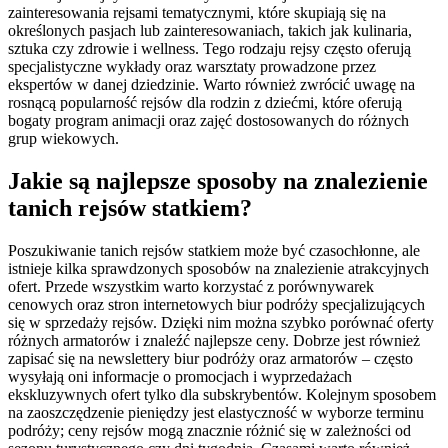
zainteresowania rejsami tematycznymi, które skupiają się na
określonych pasjach lub zainteresowaniach, takich jak kulinaria,
sztuka czy zdrowie i wellness. Tego rodzaju rejsy często oferują
specjalistyczne wykłady oraz warsztaty prowadzone przez
ekspertów w danej dziedzinie. Warto również zwrócić uwagę na
rosnącą popularność rejsów dla rodzin z dziećmi, które oferują
bogaty program animacji oraz zajęć dostosowanych do różnych
grup wiekowych.
Jakie są najlepsze sposoby na znalezienie
tanich rejsów statkiem?
Poszukiwanie tanich rejsów statkiem może być czasochłonne, ale
istnieje kilka sprawdzonych sposobów na znalezienie atrakcyjnych
ofert. Przede wszystkim warto korzystać z porównywarek
cenowych oraz stron internetowych biur podróży specjalizujących
się w sprzedaży rejsów. Dzięki nim można szybko porównać oferty
różnych armatorów i znaleźć najlepsze ceny. Dobrze jest również
zapisać się na newslettery biur podróży oraz armatorów – często
wysyłają oni informacje o promocjach i wyprzedażach
ekskluzywnych ofert tylko dla subskrybentów. Kolejnym sposobem
na zaoszczędzenie pieniędzy jest elastyczność w wyborze terminu
podróży; ceny rejsów mogą znacznie różnić się w zależności od