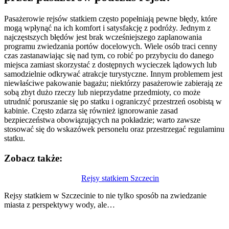
Pasażerowie rejsów statkiem często popełniają pewne błędy, które
mogą wpłynąć na ich komfort i satysfakcję z podróży. Jednym z
najczęstszych błędów jest brak wcześniejszego zaplanowania
programu zwiedzania portów docelowych. Wiele osób traci cenny
czas zastanawiając się nad tym, co robić po przybyciu do danego
miejsca zamiast skorzystać z dostępnych wycieczek lądowych lub
samodzielnie odkrywać atrakcje turystyczne. Innym problemem jest
niewłaściwe pakowanie bagażu; niektórzy pasażerowie zabierają ze
sobą zbyt dużo rzeczy lub nieprzydatne przedmioty, co może
utrudnić poruszanie się po statku i ograniczyć przestrzeń osobistą w
kabinie. Często zdarza się również ignorowanie zasad
bezpieczeństwa obowiązujących na pokładzie; warto zawsze
stosować się do wskazówek personelu oraz przestrzegać regulaminu
statku.
Zobacz także:
Nawigacja
Rejsy statkiem Szczecin
wpisu
Rejsy statkiem w Szczecinie to nie tylko sposób na zwiedzanie
miasta z perspektywy wody, ale…