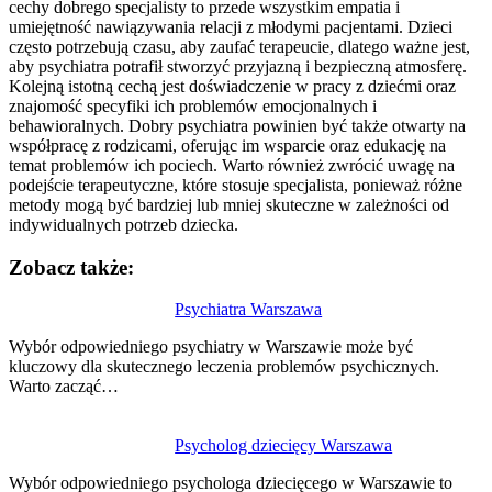
cechy dobrego specjalisty to przede wszystkim empatia i
umiejętność nawiązywania relacji z młodymi pacjentami. Dzieci
często potrzebują czasu, aby zaufać terapeucie, dlatego ważne jest,
aby psychiatra potrafił stworzyć przyjazną i bezpieczną atmosferę.
Kolejną istotną cechą jest doświadczenie w pracy z dziećmi oraz
znajomość specyfiki ich problemów emocjonalnych i
behawioralnych. Dobry psychiatra powinien być także otwarty na
współpracę z rodzicami, oferując im wsparcie oraz edukację na
temat problemów ich pociech. Warto również zwrócić uwagę na
podejście terapeutyczne, które stosuje specjalista, ponieważ różne
metody mogą być bardziej lub mniej skuteczne w zależności od
indywidualnych potrzeb dziecka.
Zobacz także:
Nawigacja
Psychiatra Warszawa
wpisu
Wybór odpowiedniego psychiatry w Warszawie może być
kluczowy dla skutecznego leczenia problemów psychicznych.
Warto zacząć…
Psycholog dziecięcy Warszawa
Wybór odpowiedniego psychologa dziecięcego w Warszawie to