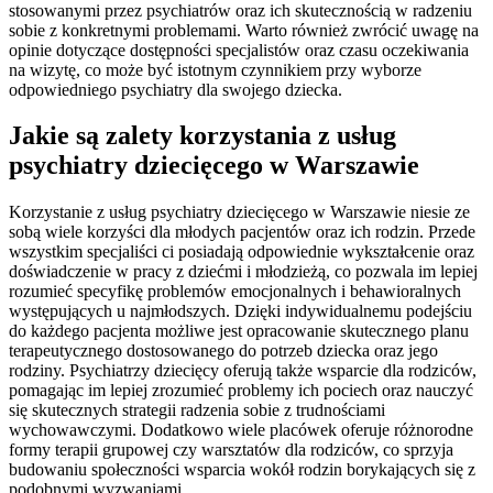
stosowanymi przez psychiatrów oraz ich skutecznością w radzeniu
sobie z konkretnymi problemami. Warto również zwrócić uwagę na
opinie dotyczące dostępności specjalistów oraz czasu oczekiwania
na wizytę, co może być istotnym czynnikiem przy wyborze
odpowiedniego psychiatry dla swojego dziecka.
Jakie są zalety korzystania z usług
psychiatry dziecięcego w Warszawie
Korzystanie z usług psychiatry dziecięcego w Warszawie niesie ze
sobą wiele korzyści dla młodych pacjentów oraz ich rodzin. Przede
wszystkim specjaliści ci posiadają odpowiednie wykształcenie oraz
doświadczenie w pracy z dziećmi i młodzieżą, co pozwala im lepiej
rozumieć specyfikę problemów emocjonalnych i behawioralnych
występujących u najmłodszych. Dzięki indywidualnemu podejściu
do każdego pacjenta możliwe jest opracowanie skutecznego planu
terapeutycznego dostosowanego do potrzeb dziecka oraz jego
rodziny. Psychiatrzy dziecięcy oferują także wsparcie dla rodziców,
pomagając im lepiej zrozumieć problemy ich pociech oraz nauczyć
się skutecznych strategii radzenia sobie z trudnościami
wychowawczymi. Dodatkowo wiele placówek oferuje różnorodne
formy terapii grupowej czy warsztatów dla rodziców, co sprzyja
budowaniu społeczności wsparcia wokół rodzin borykających się z
podobnymi wyzwaniami.