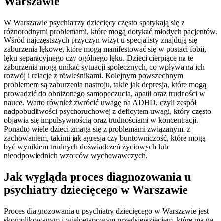
Warszawie
W Warszawie psychiatrzy dziecięcy często spotykają się z
różnorodnymi problemami, które mogą dotykać młodych pacjentów.
Wśród najczęstszych przyczyn wizyt u specjalisty znajdują się
zaburzenia lękowe, które mogą manifestować się w postaci fobii,
lęku separacyjnego czy ogólnego lęku. Dzieci cierpiące na te
zaburzenia mogą unikać sytuacji społecznych, co wpływa na ich
rozwój i relacje z rówieśnikami. Kolejnym powszechnym
problemem są zaburzenia nastroju, takie jak depresja, które mogą
prowadzić do obniżonego samopoczucia, apatii oraz trudności w
nauce. Warto również zwrócić uwagę na ADHD, czyli zespół
nadpobudliwości psychoruchowej z deficytem uwagi, który często
objawia się impulsywnością oraz trudnościami w koncentracji.
Ponadto wiele dzieci zmaga się z problemami związanymi z
zachowaniem, takimi jak agresja czy buntowniczość, które mogą
być wynikiem trudnych doświadczeń życiowych lub
nieodpowiednich wzorców wychowawczych.
Jak wygląda proces diagnozowania u
psychiatry dziecięcego w Warszawie
Proces diagnozowania u psychiatry dziecięcego w Warszawie jest
skomplikowanym i wieloetapowym przedsięwzięciem, które ma na