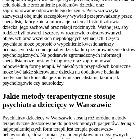
celu dokładne zrozumienie problemów dziecka oraz
zaproponowanie odpowiedniego leczenia. Pierwsza wizyta
zazwyczaj obejmuje szczegółowy wywiad przeprowadzony przez
specjalistę, który zbiera informacje na temat historii zdrowia
dziecka, jego zachowań oraz relacji rodzinnych. Ważne jest, aby
rodzice byli otwarci i szczery w rozmowie o obserwowanych
objawach oraz wszelkich niepokojących sytuacjach. Często
psychiatra może poprosić o wypełnienie kwestionariuszy
oceniających stan emocjonalny dziecka lub przeprowadzenie testów
psychologicznych. Na podstawie zgromadzonych informacji
specjalista może postawić diagnozę oraz zaproponować
odpowiednią formę terapii. W niektórych przypadkach konieczne
może być także skierowanie dziecka na dodatkowe badania
medyczne lub konsultacje z innymi specjalistami, takimi jak
psychologowie czy neurolodzy.
Jakie metody terapeutyczne stosuje
psychiatra dziecięcy w Warszawie
Psychiatrzy dziecięcy w Warszawie stosują różnorodne metody
terapeutyczne dostosowane do potrzeb młodych pacjentów. Jedną z
najpopularniejszych form terapii jest terapia poznawczo-
behawioralna, która skupia się na identyfikowaniu negatywnych