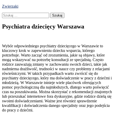
Skip
Zwierzaki
to
Szukaj:
content
Psychiatra dziecięcy Warszawa
Wybór odpowiedniego psychiatry dziecięcego w Warszawie to
kluczowy krok w zapewnieniu dziecku wsparcia, którego
potrzebuje. Warto zacząć od zrozumienia, jakie są objawy, które
mogą wskazywać na potrzebę konsultacji ze specjalistą. Często
rodzice zauważają zmiany w zachowaniu swoich dzieci, takie jak
nadmierna drażliwość, trudności w nauce czy problemy z relacjami
rówieśniczymi. W takich przypadkach warto zwrócić się do
psychiatry dziecięcego, który ma doświadczenie w pracy z dziećmi i
młodzieżą. W Warszawie istnieje wiele placówek oferujących
pomoc psychologiczną dla najmłodszych, dlatego warto poświęcić
czas na poszukiwania. Można skorzystać z rekomendacji znajomych
lub przeszukać internetowe fora dyskusyjne, gdzie rodzice dzielą się
swoimi doświadczeniami. Ważne jest również sprawdzenie
kwalifikacji i doświadczenia danego specjalisty oraz jego podejścia
do pracy z dziećmi.