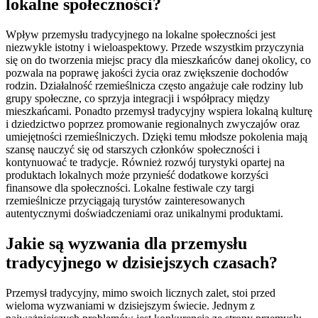
lokalne społeczności?
Wpływ przemysłu tradycyjnego na lokalne społeczności jest
niezwykle istotny i wieloaspektowy. Przede wszystkim przyczynia
się on do tworzenia miejsc pracy dla mieszkańców danej okolicy, co
pozwala na poprawę jakości życia oraz zwiększenie dochodów
rodzin. Działalność rzemieślnicza często angażuje całe rodziny lub
grupy społeczne, co sprzyja integracji i współpracy między
mieszkańcami. Ponadto przemysł tradycyjny wspiera lokalną kulturę
i dziedzictwo poprzez promowanie regionalnych zwyczajów oraz
umiejętności rzemieślniczych. Dzięki temu młodsze pokolenia mają
szansę nauczyć się od starszych członków społeczności i
kontynuować te tradycje. Również rozwój turystyki opartej na
produktach lokalnych może przynieść dodatkowe korzyści
finansowe dla społeczności. Lokalne festiwale czy targi
rzemieślnicze przyciągają turystów zainteresowanych
autentycznymi doświadczeniami oraz unikalnymi produktami.
Jakie są wyzwania dla przemysłu
tradycyjnego w dzisiejszych czasach?
Przemysł tradycyjny, mimo swoich licznych zalet, stoi przed
wieloma wyzwaniami w dzisiejszym świecie. Jednym z