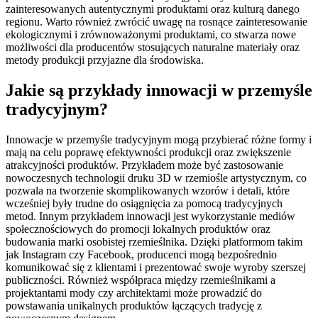
zainteresowanych autentycznymi produktami oraz kulturą danego
regionu. Warto również zwrócić uwagę na rosnące zainteresowanie
ekologicznymi i zrównoważonymi produktami, co stwarza nowe
możliwości dla producentów stosujących naturalne materiały oraz
metody produkcji przyjazne dla środowiska.
Jakie są przykłady innowacji w przemyśle
tradycyjnym?
Innowacje w przemyśle tradycyjnym mogą przybierać różne formy i
mają na celu poprawę efektywności produkcji oraz zwiększenie
atrakcyjności produktów. Przykładem może być zastosowanie
nowoczesnych technologii druku 3D w rzemiośle artystycznym, co
pozwala na tworzenie skomplikowanych wzorów i detali, które
wcześniej były trudne do osiągnięcia za pomocą tradycyjnych
metod. Innym przykładem innowacji jest wykorzystanie mediów
społecznościowych do promocji lokalnych produktów oraz
budowania marki osobistej rzemieślnika. Dzięki platformom takim
jak Instagram czy Facebook, producenci mogą bezpośrednio
komunikować się z klientami i prezentować swoje wyroby szerszej
publiczności. Również współpraca między rzemieślnikami a
projektantami mody czy architektami może prowadzić do
powstawania unikalnych produktów łączących tradycję z