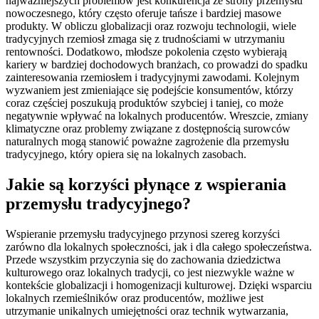
najważniejszych problemów jest konkurencja ze strony przemysłu
nowoczesnego, który często oferuje tańsze i bardziej masowe
produkty. W obliczu globalizacji oraz rozwoju technologii, wiele
tradycyjnych rzemiosł zmaga się z trudnościami w utrzymaniu
rentowności. Dodatkowo, młodsze pokolenia często wybierają
kariery w bardziej dochodowych branżach, co prowadzi do spadku
zainteresowania rzemiosłem i tradycyjnymi zawodami. Kolejnym
wyzwaniem jest zmieniające się podejście konsumentów, którzy
coraz częściej poszukują produktów szybciej i taniej, co może
negatywnie wpływać na lokalnych producentów. Wreszcie, zmiany
klimatyczne oraz problemy związane z dostępnością surowców
naturalnych mogą stanowić poważne zagrożenie dla przemysłu
tradycyjnego, który opiera się na lokalnych zasobach.
Jakie są korzyści płynące z wspierania
przemysłu tradycyjnego?
Wspieranie przemysłu tradycyjnego przynosi szereg korzyści
zarówno dla lokalnych społeczności, jak i dla całego społeczeństwa.
Przede wszystkim przyczynia się do zachowania dziedzictwa
kulturowego oraz lokalnych tradycji, co jest niezwykle ważne w
kontekście globalizacji i homogenizacji kulturowej. Dzięki wsparciu
lokalnych rzemieślników oraz producentów, możliwe jest
utrzymanie unikalnych umiejętności oraz technik wytwarzania,