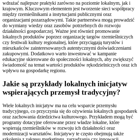
wdrażać najlepsze praktyki zarówno na poziomie lokalnym, jak i
krajowym. Kluczowym elementem jest tworzenie sieci współpracy
między rzemieślnikami a instytucjami publicznymi oraz
organizacjami pozarządowymi. Takie partnerstwa mogą prowadzić
do wymiany wiedzy oraz zasobów potrzebnych do rozwoju
działalności gospodarczej. Ważne jest również promowanie
lokalnych produktów poprzez organizację targów rzemieślniczych
czy festiwali kultury regionalnej, które przyciągają turystów i
mieszkańców zainteresowanych autentycznymi doświadczeniami
zakupowymi. Dodatkowo warto inwestować w kampanie
edukacyjne skierowane do społeczności lokalnych, aby zwiększyć
świadomość na temat wartości produktów rękodzielniczych oraz ich
wpływu na gospodarkę regionu.
Jakie są przykłady lokalnych inicjatyw
wspierających przemysł tradycyjny?
Wiele lokalnych inicjatyw ma na celu wsparcie przemysłu
tradycyjnego, co przyczynia się do ożywienia lokalnych gospodarek
oraz zachowania dziedzictwa kulturowego. Przykładem mogą być
programy dotacyjne oferowane przez władze lokalne, które
wspierają rzemieślników w rozwoju ich działalności oraz
modernizacji warsztatów. Inicjatywy te często obejmują także
szkolenia z zakresu marketingu, zarządzania czy innowacji