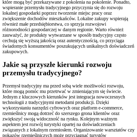
które mogą być przekazywane z pokolenia na pokolenie. Ponadto,
wspieranie przemysłu tradycyjnego przyczynia się do rozwoju
lokalnej gospodarki poprzez tworzenie miejsc pracy oraz
zwiększenie dochodów mieszkańców. Lokalne zakupy wspierają
również małe przedsiębiorstwa, co sprzyja rozwojowi
różnorodności gospodarczej w danym regionie. Warto również
zauważyć, że produkty wytwarzane w sposób tradycyjny często
cechują się wyższą jakością oraz autentycznością, co przyciąga
świadomych konsumentów poszukujących unikalnych doświadczeń
zakupowych.
Jakie są przyszłe kierunki rozwoju
przemysłu tradycyjnego?
Przemysł tradycyjny ma przed sobą wiele możliwości rozwoju,
które mogą pomóc mu przetrwać w zmieniającym się świecie.
Jednym z kluczowych kierunków jest integracja nowoczesnych
technologii z tradycyjnymi metodami produkcji. Dzięki
wykorzystaniu narzędzi cyfrowych oraz platform e-commerce,
rzemieślnicy mogą dotrzeć do szerszego grona klientów oraz
zwiększyć swoją widoczność na rynku. Kolejnym ważnym
aspektem jest rozwój turystyki opartej na doświadczeniach
związanych z lokalnym rzemiosłem. Organizowanie warsztatów czy
pokazów rzemieślniczych może przyciągnąć turystów