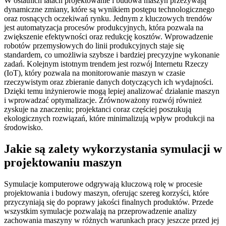
W ostatnich latach projektowanie i budowa maszyn przeżywają
dynamiczne zmiany, które są wynikiem postępu technologicznego
oraz rosnących oczekiwań rynku. Jednym z kluczowych trendów
jest automatyzacja procesów produkcyjnych, która pozwala na
zwiększenie efektywności oraz redukcję kosztów. Wprowadzenie
robotów przemysłowych do linii produkcyjnych staje się
standardem, co umożliwia szybsze i bardziej precyzyjne wykonanie
zadań. Kolejnym istotnym trendem jest rozwój Internetu Rzeczy
(IoT), który pozwala na monitorowanie maszyn w czasie
rzeczywistym oraz zbieranie danych dotyczących ich wydajności.
Dzięki temu inżynierowie mogą lepiej analizować działanie maszyn
i wprowadzać optymalizacje. Zrównoważony rozwój również
zyskuje na znaczeniu; projektanci coraz częściej poszukują
ekologicznych rozwiązań, które minimalizują wpływ produkcji na
środowisko.
Jakie są zalety wykorzystania symulacji w
projektowaniu maszyn
Symulacje komputerowe odgrywają kluczową rolę w procesie
projektowania i budowy maszyn, oferując szereg korzyści, które
przyczyniają się do poprawy jakości finalnych produktów. Przede
wszystkim symulacje pozwalają na przeprowadzenie analizy
zachowania maszyny w różnych warunkach pracy jeszcze przed jej