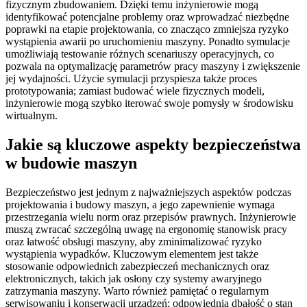
fizycznym zbudowaniem. Dzięki temu inżynierowie mogą
identyfikować potencjalne problemy oraz wprowadzać niezbędne
poprawki na etapie projektowania, co znacząco zmniejsza ryzyko
wystąpienia awarii po uruchomieniu maszyny. Ponadto symulacje
umożliwiają testowanie różnych scenariuszy operacyjnych, co
pozwala na optymalizację parametrów pracy maszyny i zwiększenie
jej wydajności. Użycie symulacji przyspiesza także proces
prototypowania; zamiast budować wiele fizycznych modeli,
inżynierowie mogą szybko iterować swoje pomysły w środowisku
wirtualnym.
Jakie są kluczowe aspekty bezpieczeństwa
w budowie maszyn
Bezpieczeństwo jest jednym z najważniejszych aspektów podczas
projektowania i budowy maszyn, a jego zapewnienie wymaga
przestrzegania wielu norm oraz przepisów prawnych. Inżynierowie
muszą zwracać szczególną uwagę na ergonomię stanowisk pracy
oraz łatwość obsługi maszyny, aby zminimalizować ryzyko
wystąpienia wypadków. Kluczowym elementem jest także
stosowanie odpowiednich zabezpieczeń mechanicznych oraz
elektronicznych, takich jak osłony czy systemy awaryjnego
zatrzymania maszyny. Warto również pamiętać o regularnym
serwisowaniu i konserwacji urządzeń; odpowiednia dbałość o stan