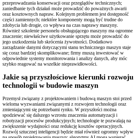
przeprowadzania konserwacji oraz przeglądów technicznych;
zaniedbanie tych działań może prowadzić do poważnych awarii
oraz kosztownych napraw. Kolejnym problemem jest dostępność
części zamiennych; niektóre komponenty mogą być trudne do
zdobycia lub drogie, co wpływa na czas naprawy maszyny.
Również szkolenie personelu obsługującego maszyny ma ogromne
znaczenie; niewłaściwe użytkowanie sprzętu może prowadzić do
jego uszkodzenia lub skrócenia żywotności. Dodatkowo
zarządzanie danymi dotyczącymi stanu technicznego maszyn staje
się coraz bardziej skomplikowane; firmy muszą inwestować w
odpowiednie systemy monitorowania i analizy danych, aby móc
szybko reagować na wszelkie nieprawidłowości.
Jakie są przyszłościowe kierunki rozwoju
technologii w budowie maszyn
Przemysł związany z projektowaniem i budową maszyn stoi przed
wieloma wyzwaniami związanymi z rozwojem technologii oraz
zmieniającymi się potrzebami rynku. W przyszłości można
spodziewać się dalszego wzrostu znaczenia automatyzacji i
robotyzacji procesów produkcyjnych; technologie te pozwalają na
zwiększenie wydajności oraz redukcję kosztów operacyjnych.
Rozwój sztucznej inteligencji będzie miał również ogromny wpływ
na sposób projektowania maszyn; algorytmy AI mogą wspierać