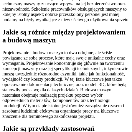
techniczny maszyny znacząco wpływa na jej bezpieczeństwo oraz
niezawodność. Szkolenie pracowników obsługujących maszyny to
kolejny istotny aspekt; dobrze przeszkolony personel jest mniej
podatny na błędy wynikające z niewłaściwego użytkowania sprzętu.
Jakie są różnice między projektowaniem
a budową maszyn
Projektowanie i budowa maszyn to dwa odrębne, ale ściśle
powiązane ze sobą procesy, które mają swoje unikalne cechy oraz
wymagania. Projektowanie koncentruje się głównie na tworzeniu
koncepcji maszyny oraz jej specyfikacji technicznych; inżynierowie
muszą uwzględnić różnorodne czynniki, takie jak funkcjonalność,
wydajność czy koszty produkcji. W tej fazie kluczowe jest także
opracowanie dokumentacji technicznej oraz modeli 3D, które będą
stanowiły podstawę dla dalszych działań. Budowa maszyn
natomiast obejmuje realizację projektu poprzez wybór
odpowiednich materiałów, komponentów oraz technologii
produkcji. W tym etapie istotne jest również zarządzanie czasem i
zasobami ludzkimi; efektywna organizacja pracy ma kluczowe
znaczenie dla terminowego zakończenia projektu.
Jakie są przykłady zastosowań