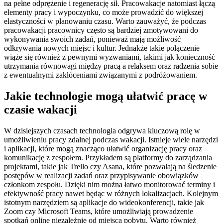
na pełne odprężenie i regenerację sił. Pracowakacje natomiast łączą
elementy pracy i wypoczynku, co może prowadzić do większej
elastyczności w planowaniu czasu. Warto zauważyć, że podczas
pracowakacji pracownicy często są bardziej zmotywowani do
wykonywania swoich zadań, ponieważ mają możliwość
odkrywania nowych miejsc i kultur. Jednakże takie połączenie
wiąże się również z pewnymi wyzwaniami, takimi jak konieczność
utrzymania równowagi między pracą a relaksem oraz radzenia sobie
z ewentualnymi zakłóceniami związanymi z podróżowaniem.
Jakie technologie mogą ułatwić pracę w
czasie wakacji
W dzisiejszych czasach technologia odgrywa kluczową rolę w
umożliwieniu pracy zdalnej podczas wakacji. Istnieje wiele narzędzi
i aplikacji, które mogą znacząco ułatwić organizację pracy oraz
komunikację z zespołem. Przykładem są platformy do zarządzania
projektami, takie jak Trello czy Asana, które pozwalają na śledzenie
postępów w realizacji zadań oraz przypisywanie obowiązków
członkom zespołu. Dzięki nim można łatwo monitorować terminy i
efektywność pracy nawet będąc w różnych lokalizacjach. Kolejnym
istotnym narzędziem są aplikacje do wideokonferencji, takie jak
Zoom czy Microsoft Teams, które umożliwiają prowadzenie
spotkań online niezależnie od miejsca pobytu. Warto również