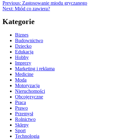
Previous:
Zastosowanie miodu gryczanego
Next:
Miód co zawiera?
Kategorie
Biznes
Budownictwo
Dziecko
Edukacja
Hobby
Imprezy
Marketing i reklama
Medicine
Moda
Motoryzacja
Nieruchomości
Obcojęzyczne
Praca
Prawo
Przemysł
Rolnictwo
Sklepy
Sport
Technologia