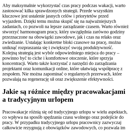
Aby maksymalnie wykorzystać czas pracy podczas wakacji, warto
zastosować kilka sprawdzonych strategii. Przede wszystkim
kluczowe jest ustalenie jasnych celów i priorytetów przed
wyjazdem. Dzięki temu można skupić się na najważniejszych
zadaniach, co pozwoli na lepsze zarządzanie czasem. Warto również
stworzyć harmonogram pracy, który uwzględnia zarówno godziny
przeznaczone na obowiązki zawodowe, jak i czas na relaks oraz
zwiedzanie. Ustalając konkretne bloki czasowe na pracę, można
uniknąć rozpraszania się i zwiększyć swoją produktywność.
Kolejną strategią jest wybór odpowiedniego miejsca do pracy –
powinno być to ciche i komfortowe otoczenie, które sprzyja
koncentracji. Warto także korzystać z narzędzi do zarządzania
projektami oraz komunikacji online, które ułatwiają współpracę z
zespołem. Nie można zapominać o regularnych przerwach, które
pozwalają na regenerację sił oraz zwiększenie efektywności.
Jakie są różnice między pracowakacjami
a tradycyjnym urlopem
Pracowakacje różnią się od tradycyjnego urlopu w wielu aspektach,
co wpływa na sposób spędzania czasu wolnego oraz podejście do
pracy. W przypadku tradycyjnego urlopu pracownicy zazwyczaj
całkowicie rezygnują z obowiązków zawodowych, co pozwala im