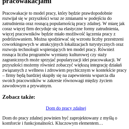
pracowakacjami
Pracowakacje to model pracy, który będzie prawdopodobnie
rozwijał się w przyszłości wraz ze zmianami w podejściu do
zatrudnienia oraz rosnącą popularnością pracy zdalnej. W miarę jak
coraz więcej firm decyduje się na elastyczne formy zatrudnienia,
więcej pracowników będzie miało możliwość łączenia pracy z
podróżowaniem. Można spodziewać się wzrostu liczby przestrzeni
coworkingowych w atrakcyjnych lokalizacjach turystycznych oraz
rozwoju technologii wspierających ten model pracy. Również
rosnąca liczba programów wymiany kulturowej czy staży
zagranicznych może sprzyjać popularyzacji idei pracowakacji. W
przyszłości możemy również zobaczyć większą integrację działań
związanych z wellness i zdrowiem psychicznym w kontekście pracy
– firmy będą bardziej skupiły się na zapewnieniu wsparcia dla
swoich pracowników w zakresie równowagi między życiem
zawodowym a prywatnym.
Zobacz także:
Nawigacja
Dom do pracy zdalnej
wpisu
Dom do pracy zdalnej powinien być zaprojektowany z myślą o
komforcie i funkcjonalności. Kluczowym elementem…