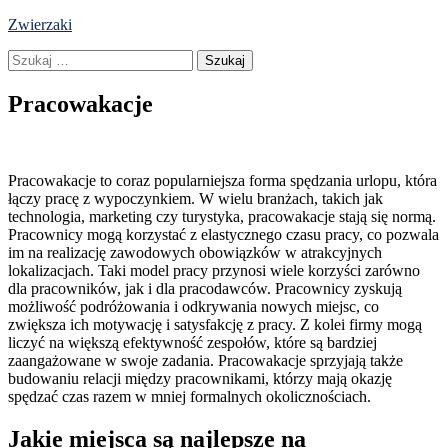
Skip
Zwierzaki
to
Szukaj:
content
Pracowakacje
Pracowakacje to coraz popularniejsza forma spędzania urlopu, która
łączy pracę z wypoczynkiem. W wielu branżach, takich jak
technologia, marketing czy turystyka, pracowakacje stają się normą.
Pracownicy mogą korzystać z elastycznego czasu pracy, co pozwala
im na realizację zawodowych obowiązków w atrakcyjnych
lokalizacjach. Taki model pracy przynosi wiele korzyści zarówno
dla pracowników, jak i dla pracodawców. Pracownicy zyskują
możliwość podróżowania i odkrywania nowych miejsc, co
zwiększa ich motywację i satysfakcję z pracy. Z kolei firmy mogą
liczyć na większą efektywność zespołów, które są bardziej
zaangażowane w swoje zadania. Pracowakacje sprzyjają także
budowaniu relacji między pracownikami, którzy mają okazję
spędzać czas razem w mniej formalnych okolicznościach.
Jakie miejsca są najlepsze na