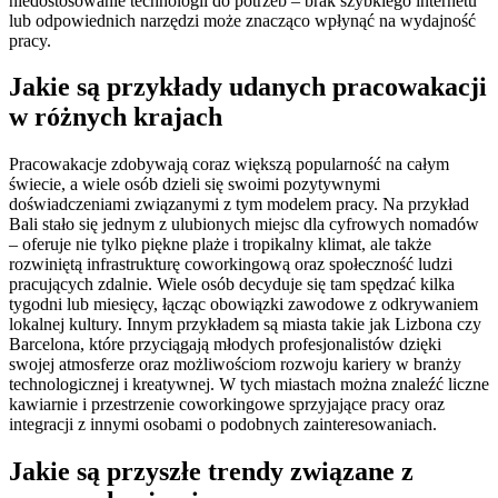
niedostosowanie technologii do potrzeb – brak szybkiego internetu
lub odpowiednich narzędzi może znacząco wpłynąć na wydajność
pracy.
Jakie są przykłady udanych pracowakacji
w różnych krajach
Pracowakacje zdobywają coraz większą popularność na całym
świecie, a wiele osób dzieli się swoimi pozytywnymi
doświadczeniami związanymi z tym modelem pracy. Na przykład
Bali stało się jednym z ulubionych miejsc dla cyfrowych nomadów
– oferuje nie tylko piękne plaże i tropikalny klimat, ale także
rozwiniętą infrastrukturę coworkingową oraz społeczność ludzi
pracujących zdalnie. Wiele osób decyduje się tam spędzać kilka
tygodni lub miesięcy, łącząc obowiązki zawodowe z odkrywaniem
lokalnej kultury. Innym przykładem są miasta takie jak Lizbona czy
Barcelona, które przyciągają młodych profesjonalistów dzięki
swojej atmosferze oraz możliwościom rozwoju kariery w branży
technologicznej i kreatywnej. W tych miastach można znaleźć liczne
kawiarnie i przestrzenie coworkingowe sprzyjające pracy oraz
integracji z innymi osobami o podobnych zainteresowaniach.
Jakie są przyszłe trendy związane z