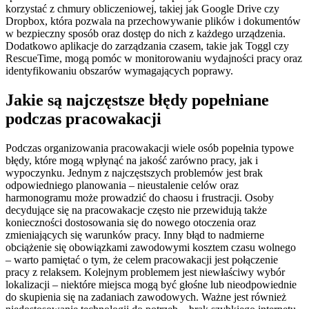
korzystać z chmury obliczeniowej, takiej jak Google Drive czy
Dropbox, która pozwala na przechowywanie plików i dokumentów
w bezpieczny sposób oraz dostęp do nich z każdego urządzenia.
Dodatkowo aplikacje do zarządzania czasem, takie jak Toggl czy
RescueTime, mogą pomóc w monitorowaniu wydajności pracy oraz
identyfikowaniu obszarów wymagających poprawy.
Jakie są najczęstsze błędy popełniane
podczas pracowakacji
Podczas organizowania pracowakacji wiele osób popełnia typowe
błędy, które mogą wpłynąć na jakość zarówno pracy, jak i
wypoczynku. Jednym z najczęstszych problemów jest brak
odpowiedniego planowania – nieustalenie celów oraz
harmonogramu może prowadzić do chaosu i frustracji. Osoby
decydujące się na pracowakacje często nie przewidują także
konieczności dostosowania się do nowego otoczenia oraz
zmieniających się warunków pracy. Inny błąd to nadmierne
obciążenie się obowiązkami zawodowymi kosztem czasu wolnego
– warto pamiętać o tym, że celem pracowakacji jest połączenie
pracy z relaksem. Kolejnym problemem jest niewłaściwy wybór
lokalizacji – niektóre miejsca mogą być głośne lub nieodpowiednie
do skupienia się na zadaniach zawodowych. Ważne jest również