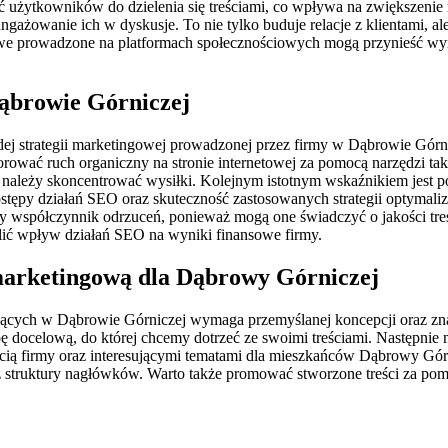
żytkowników do dzielenia się treściami, co wpływa na zwiększenie ruc
gażowanie ich w dyskusje. To nie tylko buduje relacje z klientami, a
e prowadzone na platformach społecznościowych mogą przynieść wymi
ąbrowie Górniczej
j strategii marketingowej prowadzonej przez firmy w Dąbrowie Górni
wać ruch organiczny na stronie internetowej za pomocą narzędzi taki
gdzie należy skoncentrować wysiłki. Kolejnym istotnym wskaźnikiem je
tępy działań SEO oraz skuteczność zastosowanych strategii optymal
zy współczynnik odrzuceń, ponieważ mogą one świadczyć o jakości tr
ślić wpływ działań SEO na wyniki finansowe firmy.
 marketingową dla Dąbrowy Górniczej
iałających w Dąbrowie Górniczej wymaga przemyślanej koncepcji oraz z
pę docelową, do której chcemy dotrzeć ze swoimi treściami. Następnie
ością firmy oraz interesującymi tematami dla mieszkańców Dąbrowy Gór
struktury nagłówków. Warto także promować stworzone treści za pom