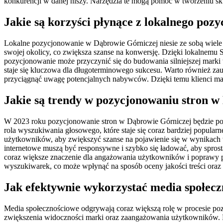
konkurencji w danej niszy. Narzędzia te mogą pomóc w tworzeniu sku
Jakie są korzyści płynące z lokalnego po
Lokalne pozycjonowanie w Dąbrowie Górniczej niesie ze sobą wiele k
swojej okolicy, co zwiększa szanse na konwersję. Dzięki lokalnemu 
pozycjonowanie może przyczynić się do budowania silniejszej marki w
staje się kluczowa dla długoterminowego sukcesu. Warto również zau
przyciągnąć uwagę potencjalnych nabywców. Dzięki temu klienci mają 
Jakie są trendy w pozycjonowaniu stron w
W 2023 roku pozycjonowanie stron w Dąbrowie Górniczej będzie pod
rola wyszukiwania głosowego, które staje się coraz bardziej popula
użytkowników, aby zwiększyć szanse na pojawienie się w wynikach 
internetowe muszą być responsywne i szybko się ładować, aby sprost
coraz większe znaczenie dla angażowania użytkowników i poprawy p
wyszukiwarek, co może wpłynąć na sposób oceny jakości treści oraz a
Jak efektywnie wykorzystać media społec
Media społecznościowe odgrywają coraz większą rolę w procesie poz
zwiększenia widoczności marki oraz zaangażowania użytkowników. Prz