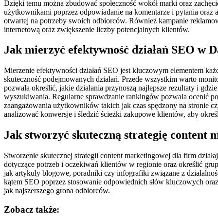
Dzięki temu można zbudować społeczność wokół marki oraz zachęcić u
użytkownikami poprzez odpowiadanie na komentarze i pytania oraz an
otwartej na potrzeby swoich odbiorców. Również kampanie reklamow
internetową oraz zwiększenie liczby potencjalnych klientów.
Jak mierzyć efektywność działań SEO w D
Mierzenie efektywności działań SEO jest kluczowym elementem każde
skuteczność podejmowanych działań. Przede wszystkim warto monitoro
pozwala określić, jakie działania przynoszą najlepsze rezultaty i 
wyszukiwania. Regularne sprawdzanie rankingów pozwala ocenić pos
zaangażowania użytkowników takich jak czas spędzony na stronie c
analizować konwersje i śledzić ścieżki zakupowe klientów, aby okre
Jak stworzyć skuteczną strategię content
Stworzenie skutecznej strategii content marketingowej dla firm dz
dotyczące potrzeb i oczekiwań klientów w regionie oraz określić gru
jak artykuły blogowe, poradniki czy infografiki związane z działaln
kątem SEO poprzez stosowanie odpowiednich słów kluczowych oraz 
jak najszerszego grona odbiorców.
Zobacz także: