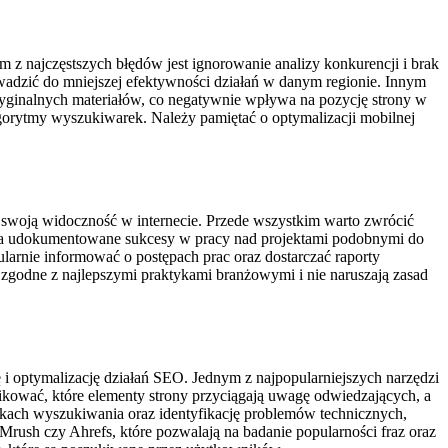
z najczęstszych błędów jest ignorowanie analizy konkurencji i brak
wadzić do mniejszej efektywności działań w danym regionie. Innym
a oryginalnych materiałów, co negatywnie wpływa na pozycję strony w
orytmy wyszukiwarek. Należy pamiętać o optymalizacji mobilnej
swoją widoczność w internecie. Przede wszystkim warto zwrócić
cja ma udokumentowane sukcesy w pracy nad projektami podobnymi do
ularnie informować o postępach prac oraz dostarczać raporty
 zgodne z najlepszymi praktykami branżowymi i nie naruszają zasad
ę i optymalizację działań SEO. Jednym z najpopularniejszych narzędzi
ikować, które elementy strony przyciągają uwagę odwiedzających, a
kach wyszukiwania oraz identyfikację problemów technicznych,
Mrush czy Ahrefs, które pozwalają na badanie popularności fraz oraz