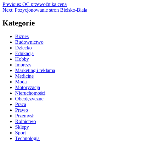
Previous:
OC przewoźnika cena
Next:
Pozycjonowanie stron Bielsko-Biała
Kategorie
Biznes
Budownictwo
Dziecko
Edukacja
Hobby
Imprezy
Marketing i reklama
Medicine
Moda
Motoryzacja
Nieruchomości
Obcojęzyczne
Praca
Prawo
Przemysł
Rolnictwo
Sklepy
Sport
Technologia