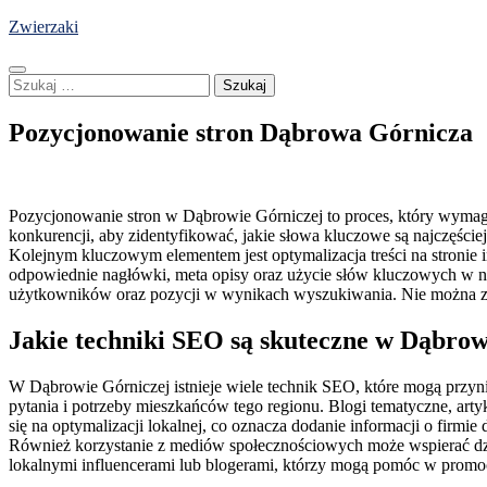
Skip
Zwierzaki
to
content
Szukaj:
Pozycjonowanie stron Dąbrowa Górnicza
Pozycjonowanie stron w Dąbrowie Górniczej to proces, który wymaga 
konkurencji, aby zidentyfikować, jakie słowa kluczowe są najczęści
Kolejnym kluczowym elementem jest optymalizacja treści na stronie 
odpowiednie nagłówki, meta opisy oraz użycie słów kluczowych w na
użytkowników oraz pozycji w wynikach wyszukiwania. Nie można zap
Jakie techniki SEO są skuteczne w Dąbrow
W Dąbrowie Górniczej istnieje wiele technik SEO, które mogą przynie
pytania i potrzeby mieszkańców tego regionu. Blogi tematyczne, ar
się na optymalizacji lokalnej, co oznacza dodanie informacji o firm
Również korzystanie z mediów społecznościowych może wspierać dzi
lokalnymi influencerami lub blogerami, którzy mogą pomóc w promoc