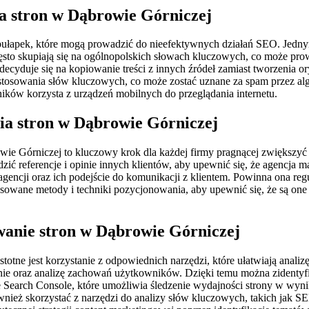
a stron w Dąbrowie Górniczej
pułapek, które mogą prowadzić do nieefektywnych działań SEO. Jednym 
sto skupiają się na ogólnopolskich słowach kluczowych, co może pro
rm decyduje się na kopiowanie treści z innych źródeł zamiast tworzeni
tosowania słów kluczowych, co może zostać uznane za spam przez alg
ników korzysta z urządzeń mobilnych do przeglądania internetu.
ia stron w Dąbrowie Górniczej
e Górniczej to kluczowy krok dla każdej firmy pragnącej zwiększyć 
awdzić referencje i opinie innych klientów, aby upewnić się, że agen
agencji oraz ich podejście do komunikacji z klientem. Powinna ona reg
sowane metody i techniki pozycjonowania, aby upewnić się, że są one
wanie stron w Dąbrowie Górniczej
tne jest korzystanie z odpowiednich narzędzi, które ułatwiają analiz
onie oraz analizę zachowań użytkowników. Dzięki temu można zidentyf
earch Console, które umożliwia śledzenie wydajności strony w wyni
nież skorzystać z narzędzi do analizy słów kluczowych, takich jak SE