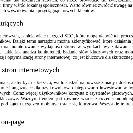
i firmy wśród lokalnej społeczności. Warto również zwrócić uwagę na
ach wyszukiwania i przyciągnąć nowych klientów.
kujących
etowych, istnieje wiele narzędzi SEO, które mogą ułatwić ten proces
ików. Dzięki temu narzędziu można zidentyfikować, które działania 
la na monitorowanie wydajności strony w wynikach wyszukiwania or
e, takie jak analiza konkurencji, badanie słów kluczowych oraz mo
ę i optymalizację strony internetowej, co jest kluczowe dla skuteczn
 stron internetowych
eniają, a aby być na bieżąco, warto śledzić najnowsze zmiany i dosto
pularne i angażujące dla użytkowników, dlatego warto inwestować w tw
ych. Coraz więcej użytkowników korzysta z asystentów głosowych, tak
zy kluczowe. Ważnym trendem jest również wzrost znaczenia mobil
ny pod kątem urządzeń mobilnych staje się kluczowa. Wszystkie te tr
 on-page