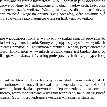
ejmowane na stronie internetowej w celu poprawy jej widoczności w
zowe powinny być umieszczone w tytułach, nagłówkach, treści oraz
 do potrzeb użytkowników. Ważne jest również dbanie o techniczną
warto zwrócić uwagę na optymalizację obrazów, które powinny być
wyszukiwania i przyciągnięcie większej liczby użytkowników.
zenie widoczności strony w wynikach wyszukiwania, co prowadzi do
nia i wiarygodności marki. Strony znajdujące się wysoko w wynikach
onieważ przynosi długoterminowe rezultaty. Jednak, pozycjonowanie
tkowo, konkurencja w wynikach wyszukiwania jest bardzo duża, co
atego warto skorzystać z usług profesjonalnych firm zajmujących się
aźników, które warto śledzić, aby ocenić skuteczność strategii SEO.
monitorowanie pozycji pozwala na ocenę skuteczności działań i
wanie, które działania przynoszą najlepsze rezultaty i dostosowanie
atkowo, warto monitorować wskaźniki techniczne, takie jak szybkość
i działań SEO i wprowadzenie ewentualnych zmian w strategii.