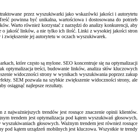
raktowane przez wyszukiwarki jako wskazówki jakości i autorytetu
. Treść powinna być unikalna, wartościowa i dostosowana do potrzeb
ków. Warto również korzystać z narzędzi do analizy konkurencji, aby
 jakość linków, a nie tylko ich ilość. Linki z wysokiej jakości stron
i zwiększenie jej autorytetu w oczach wyszukiwarek.
rkach, które często są mylone. SEO koncentruje się na optymalizacji
ak optymalizacja treści, budowanie linków, analiza słów kluczowych
iększenie widoczności strony w wynikach wyszukiwania poprzez zakup
ekty. SEM pozwala na szybkie zwiększenie widoczności strony, ale
by osiągnąć najlepsze rezultaty.
 najważniejszych trendów jest rosnące znaczenie opinii klientów.
jnym trendem jest optymalizacja pod kątem wyszukiwań głosowych,
ane w wyszukiwaniach głosowych. Ważnym trendem jest również rosnące
ny pod kątem urządzeń mobilnych jest kluczowa. Wszystkie te trendy