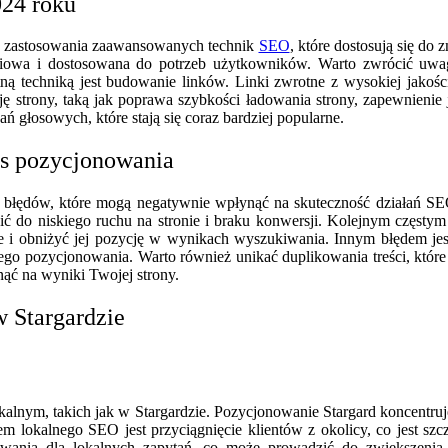
024 roku
o zastosowania zaawansowanych technik
SEO
, które dostosują się do
tościowa i dostosowana do potrzeb użytkowników. Warto zwrócić uwag
otną techniką jest budowanie linków. Linki zwrotne z wysokiej jako
ję strony, taką jak poprawa szybkości ładowania strony, zapewnienie
głosowych, które stają się coraz bardziej popularne.
zas pozycjonowania
 błędów, które mogą negatywnie wpłynąć na skuteczność działań SEO
o niskiego ruchu na stronie i braku konwersji. Kolejnym częstym bł
onie i obniżyć jej pozycję w wynikach wyszukiwania. Innym błędem jes
ego pozycjonowania. Warto również unikać duplikowania treści, któr
ąć na wyniki Twojej strony.
 Stargardzie
kalnym, takich jak w Stargardzie. Pozycjonowanie Stargard koncentruje 
okalnego SEO jest przyciągnięcie klientów z okolicy, co jest szcze
ania dla lokalnych zapytań, co może prowadzić do zwiększenia li