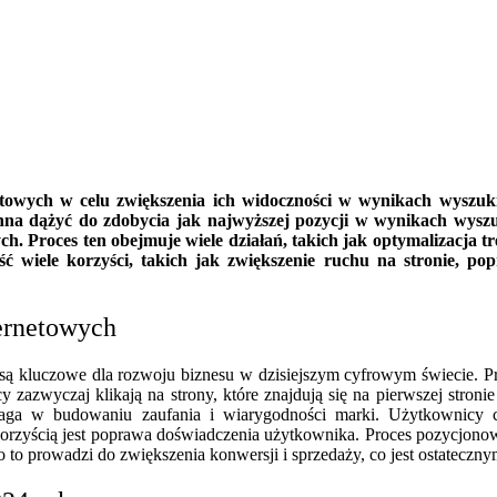
towych w celu zwiększenia ich widoczności w wynikach wyszuk
winna dążyć do zdobycia jak najwyższej pozycji w wynikach wy
. Proces ten obejmuje wiele działań, takich jak optymalizacja tr
ć wiele korzyści, takich jak zwiększenie ruchu na stronie, pop
ternetowych
re są kluczowe dla rozwoju biznesu w dzisiejszym cyfrowym świecie.
y zazwyczaj klikają na strony, które znajdują się na pierwszej stron
a w budowaniu zaufania i wiarygodności marki. Użytkownicy czę
orzyścią jest poprawa doświadczenia użytkownika. Proces pozycjonowa
ko to prowadzi do zwiększenia konwersji i sprzedaży, co jest ostateczn