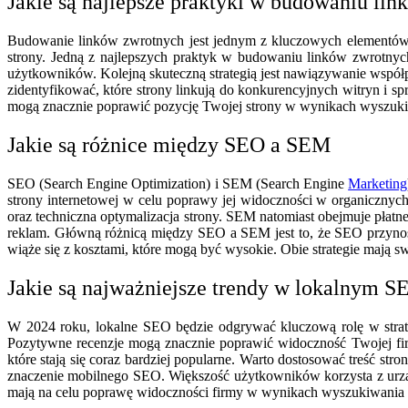
Jakie są najlepsze praktyki w budowaniu li
Budowanie linków zwrotnych jest jednym z kluczowych elementów s
strony. Jedną z najlepszych praktyk w budowaniu linków zwrotnych 
użytkowników. Kolejną skuteczną strategią jest nawiązywanie współp
zidentyfikować, które strony linkują do konkurencyjnych witryn i spr
mogą znacznie poprawić pozycję Twojej strony w wynikach wyszukiwa
Jakie są różnice między SEO a SEM
SEO (Search Engine Optimization) i SEM (Search Engine
Marketing
strony internetowej w celu poprawy jej widoczności w organicznych
oraz techniczna optymalizacja strony. SEM natomiast obejmuje płat
reklam. Główną różnicą między SEO a SEM jest to, że SEO przynos
wiąże się z kosztami, które mogą być wysokie. Obie strategie mają sw
Jakie są najważniejsze trendy w lokalnym S
W 2024 roku, lokalne SEO będzie odgrywać kluczową rolę w strate
Pozytywne recenzje mogą znacznie poprawić widoczność Twojej fi
które stają się coraz bardziej popularne. Warto dostosować treść s
znaczenie mobilnego SEO. Większość użytkowników korzysta z urządz
mają na celu poprawę widoczności firmy w wynikach wyszukiwania i 