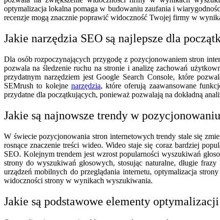
optymalizacja lokalna pomaga w budowaniu zaufania i wiarygodnośc
recenzje mogą znacznie poprawić widoczność Twojej firmy w wynik
Jakie narzędzia SEO są najlepsze dla począt
Dla osób rozpoczynających przygodę z pozycjonowaniem stron intern
pozwala na śledzenie ruchu na stronie i analizę zachowań użytkown
przydatnym narzędziem jest Google Search Console, które pozwa
SEMrush to kolejne
narzędzia
, które oferują zaawansowane funkcj
przydatne dla początkujących, ponieważ pozwalają na dokładną analiz
Jakie są najnowsze trendy w pozycjonowaniu
W świecie pozycjonowania stron internetowych trendy stale się zmi
rosnące znaczenie treści wideo. Wideo staje się coraz bardziej po
SEO. Kolejnym trendem jest wzrost popularności wyszukiwań głosow
strony do wyszukiwań głosowych, stosując naturalne, długie fra
urządzeń mobilnych do przeglądania internetu, optymalizacja stro
widoczności strony w wynikach wyszukiwania.
Jakie są podstawowe elementy optymalizacji