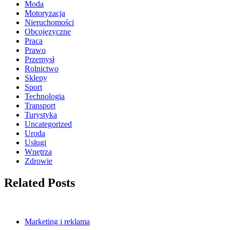
Moda
Motoryzacja
Nieruchomości
Obcojęzyczne
Praca
Prawo
Przemysł
Rolnictwo
Sklepy
Sport
Technologia
Transport
Turystyka
Uncategorized
Uroda
Usługi
Wnętrza
Zdrowie
Related Posts
Marketing i reklama