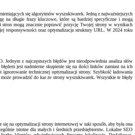
 zmieniających się algorytmów wyszukiwarek. Jedną z najważniejszych
ę na długie frazy kluczowe, które są bardziej specyficzne i mogą
ści stron mogą znacznie poprawić pozycję Twojej strony w wynikach
 jej responsywności oraz optymalizacja struktury URL. W 2024 roku
. Jednym z najczęstszych błędów jest nieodpowiednia analiza słów
ędem jest nadmierne skupienie się na ilości linków zamiast na ich
t ignorowanie technicznej optymalizacji strony. Szybkość ładowania
e może prowadzić do kar ze strony wyszukiwarek. Wszystkie te błędy
się na optymalizacji strony internetowej w taki sposób, aby była ona
gólnie istotne dla małych i średnich przedsiębiorstw. Lokalne SEO
czby klientów odwiedzających fizyczne lokalizacje. Dodatkowo,