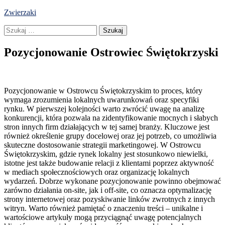
Skip
Zwierzaki
to
Szukaj:
content
Pozycjonowanie Ostrowiec Świętokrzyski
Pozycjonowanie w Ostrowcu Świętokrzyskim to proces, który
wymaga zrozumienia lokalnych uwarunkowań oraz specyfiki
rynku. W pierwszej kolejności warto zwrócić uwagę na analizę
konkurencji, która pozwala na zidentyfikowanie mocnych i słabych
stron innych firm działających w tej samej branży. Kluczowe jest
również określenie grupy docelowej oraz jej potrzeb, co umożliwia
skuteczne dostosowanie strategii marketingowej. W Ostrowcu
Świętokrzyskim, gdzie rynek lokalny jest stosunkowo niewielki,
istotne jest także budowanie relacji z klientami poprzez aktywność
w mediach społecznościowych oraz organizację lokalnych
wydarzeń. Dobrze wykonane pozycjonowanie powinno obejmować
zarówno działania on-site, jak i off-site, co oznacza optymalizację
strony internetowej oraz pozyskiwanie linków zwrotnych z innych
witryn. Warto również pamiętać o znaczeniu treści – unikalne i
wartościowe artykuły mogą przyciągnąć uwagę potencjalnych