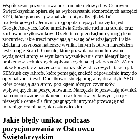
Współczesne pozycjonowanie stron internetowych w Ostrowcu
Świętokrzyskim opiera się na wykorzystaniu różnorodnych narzędzi
SEO, które pomagają w analizie i optymalizacji działań
marketingowych. Jednym z najpopularniejszych narzędzi jest
Google Analytics, które umożliwia śledzenie ruchu na stronie oraz
zachowań użytkowników. Dzięki temu przedsiębiorcy mogą lepiej
zrozumieć, jakie treści przyciągają uwagę odwiedzających i jakie
działania przynoszą najlepsze wyniki. Innym istotnym narzędziem
jest Google Search Console, które pozwala na monitorowanie
wydajności strony w wynikach wyszukiwania oraz identyfikację
problemów technicznych wpływających na jej widoczność. Warto
także korzystać z narzędzi do analizy słów kluczowych, takich jak
SEMrush czy Ahrefs, które pomagają znaleźć odpowiednie frazy do
optymalizacji treści. Dodatkowo istnieją programy do audytu SEO,
które oceniają stan strony pod kątem różnych czynników
wpływających na pozycjonowanie. Narzędzia te pozwalają również
na monitorowanie konkurencji oraz trendów rynkowych, co jest
niezwykle cenne dla firm pragnących utrzymać przewagę nad
innymi graczami na rynku ostrowieckim.
Jakie błędy unikać podczas
pozycjonowania w Ostrowcu
Świętokrzyskim