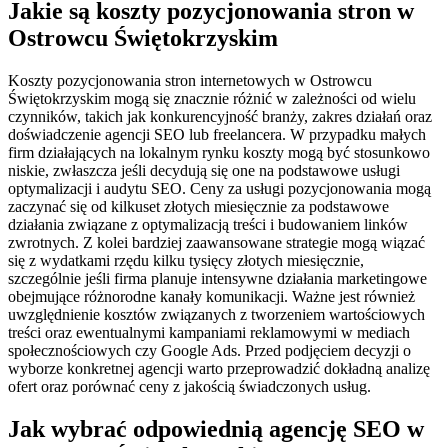
Jakie są koszty pozycjonowania stron w
Ostrowcu Świętokrzyskim
Koszty pozycjonowania stron internetowych w Ostrowcu
Świętokrzyskim mogą się znacznie różnić w zależności od wielu
czynników, takich jak konkurencyjność branży, zakres działań oraz
doświadczenie agencji SEO lub freelancera. W przypadku małych
firm działających na lokalnym rynku koszty mogą być stosunkowo
niskie, zwłaszcza jeśli decydują się one na podstawowe usługi
optymalizacji i audytu SEO. Ceny za usługi pozycjonowania mogą
zaczynać się od kilkuset złotych miesięcznie za podstawowe
działania związane z optymalizacją treści i budowaniem linków
zwrotnych. Z kolei bardziej zaawansowane strategie mogą wiązać
się z wydatkami rzędu kilku tysięcy złotych miesięcznie,
szczególnie jeśli firma planuje intensywne działania marketingowe
obejmujące różnorodne kanały komunikacji. Ważne jest również
uwzględnienie kosztów związanych z tworzeniem wartościowych
treści oraz ewentualnymi kampaniami reklamowymi w mediach
społecznościowych czy Google Ads. Przed podjęciem decyzji o
wyborze konkretnej agencji warto przeprowadzić dokładną analizę
ofert oraz porównać ceny z jakością świadczonych usług.
Jak wybrać odpowiednią agencję SEO w