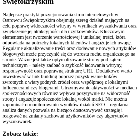
Świętokrzyskim
Najlepsze praktyki pozycjonowania stron internetowych w
Ostrowcu Świętokrzyskim obejmują szereg działań mających na
celu poprawę widoczności witryny w wynikach wyszukiwania oraz
zwiększenie jej atrakcyjności dla użytkowników. Kluczowym
elementem jest tworzenie wartościowej i unikalnej treści, która
odpowiada na potrzeby lokalnych klientów i angażuje ich uwagę.
Regularne aktualizowanie treści oraz dodawanie nowych artykułów
blogowych może przyczynić się do wzrostu ruchu organicznego na
stronie. Ważne jest także optymalizowanie strony pod kątem
technicznym – należy zadbać o szybkość ładowania witryny,
responsywność oraz poprawną strukturę URL. Dodatkowo warto
inwestować w link building poprzez pozyskiwanie linków
zwrotnych z wiarygodnych źródeł oraz współpracę z lokalnymi
influencerami czy blogerami. Utrzymywanie aktywności w mediach
społecznościowych również wpływa pozytywnie na widoczność
strony i angażuje społeczność lokalną wokół marki. Nie można
zapominać o monitorowaniu wyników działań SEO – regularna
analiza danych pozwala na bieżąco dostosowywać strategię i
reagować na zmiany zachowań użytkowników czy algorytmów
wyszukiwarek.
Zobacz także: