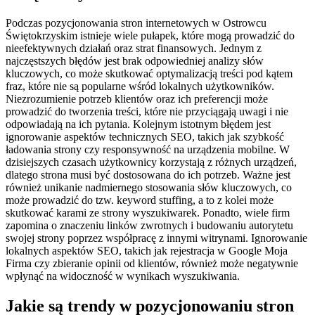
Podczas pozycjonowania stron internetowych w Ostrowcu
Świętokrzyskim istnieje wiele pułapek, które mogą prowadzić do
nieefektywnych działań oraz strat finansowych. Jednym z
najczęstszych błędów jest brak odpowiedniej analizy słów
kluczowych, co może skutkować optymalizacją treści pod kątem
fraz, które nie są popularne wśród lokalnych użytkowników.
Niezrozumienie potrzeb klientów oraz ich preferencji może
prowadzić do tworzenia treści, które nie przyciągają uwagi i nie
odpowiadają na ich pytania. Kolejnym istotnym błędem jest
ignorowanie aspektów technicznych SEO, takich jak szybkość
ładowania strony czy responsywność na urządzenia mobilne. W
dzisiejszych czasach użytkownicy korzystają z różnych urządzeń,
dlatego strona musi być dostosowana do ich potrzeb. Ważne jest
również unikanie nadmiernego stosowania słów kluczowych, co
może prowadzić do tzw. keyword stuffing, a to z kolei może
skutkować karami ze strony wyszukiwarek. Ponadto, wiele firm
zapomina o znaczeniu linków zwrotnych i budowaniu autorytetu
swojej strony poprzez współpracę z innymi witrynami. Ignorowanie
lokalnych aspektów SEO, takich jak rejestracja w Google Moja
Firma czy zbieranie opinii od klientów, również może negatywnie
wpłynąć na widoczność w wynikach wyszukiwania.
Jakie są trendy w pozycjonowaniu stron