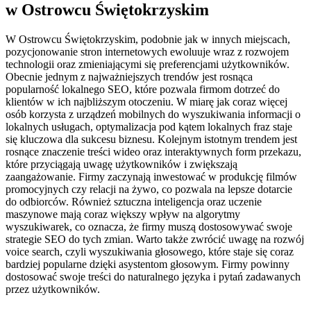
w Ostrowcu Świętokrzyskim
W Ostrowcu Świętokrzyskim, podobnie jak w innych miejscach,
pozycjonowanie stron internetowych ewoluuje wraz z rozwojem
technologii oraz zmieniającymi się preferencjami użytkowników.
Obecnie jednym z najważniejszych trendów jest rosnąca
popularność lokalnego SEO, które pozwala firmom dotrzeć do
klientów w ich najbliższym otoczeniu. W miarę jak coraz więcej
osób korzysta z urządzeń mobilnych do wyszukiwania informacji o
lokalnych usługach, optymalizacja pod kątem lokalnych fraz staje
się kluczowa dla sukcesu biznesu. Kolejnym istotnym trendem jest
rosnące znaczenie treści wideo oraz interaktywnych form przekazu,
które przyciągają uwagę użytkowników i zwiększają
zaangażowanie. Firmy zaczynają inwestować w produkcję filmów
promocyjnych czy relacji na żywo, co pozwala na lepsze dotarcie
do odbiorców. Również sztuczna inteligencja oraz uczenie
maszynowe mają coraz większy wpływ na algorytmy
wyszukiwarek, co oznacza, że firmy muszą dostosowywać swoje
strategie SEO do tych zmian. Warto także zwrócić uwagę na rozwój
voice search, czyli wyszukiwania głosowego, które staje się coraz
bardziej popularne dzięki asystentom głosowym. Firmy powinny
dostosować swoje treści do naturalnego języka i pytań zadawanych
przez użytkowników.