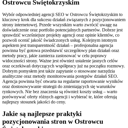
Ostrowcu Świętokrzyskim
Wybór odpowiedniej agencji SEO w Ostrowcu Świętokrzyskim to
kluczowy krok dla sukcesu działań związanych z pozycjonowaniem
strony internetowej. Przede wszystkim warto zwrócić uwagę na
doświadczenie oraz portfolio potencjalnych partnerów. Dobrze jest
sprawdzić wcześniejsze projekty agencji oraz opinie klientów, co
pozwoli ocenić jakość świadczonych usług. Kolejnym istotnym
aspektem jest transparentność działań – profesjonalna agencja
powinna być gotowa przedstawić szczegółowy plan działań oraz
metody pracy, jakie zamierza zastosować w celu poprawy
widoczności strony. Ważne jest również ustalenie jasnych celów
oraz oczekiwań dotyczących współpracy już na początku rozmowy.
Dobrym pomysłem jest także zapytanie o stosowane narzędzia
analityczne oraz metody monitorowania postępów działań SEO.
Agencja powinna być otwarta na regularne raportowanie wyników
oraz dostosowywanie strategii do zmieniających się warunków
rynkowych. Nie bez znaczenia są również koszty usług – warto
porównywać oferty różnych agencji i wybierać te, które oferują
najlepszy stosunek jakości do ceny.
Jakie są najlepsze praktyki
pozycjonowania stron w Ostrowcu