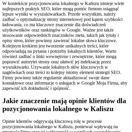
W kontekście pozycjonowania lokalnego w Kaliszu istnieje wiele
najlepszych praktyk SEO, które mogą pomóc firmom osiągnąć
lepsze wyniki w wyszukiwarkach. Przede wszystkim, należy
zadbać o optymalizację strony internetowej pod kątem szybkości
ładowania, co ma kluczowe znaczenie dla doświadczeń
użytkowników oraz rankingów w Google. Ważne jest także
stosowanie odpowiednich znaczników meta, takich jak tytuły i
opisy stron, które powinny zawierać lokalne słowa kluczowe.
Kolejnym krokiem jest tworzenie unikalnych treści, które
odpowiadają na pytania i potrzeby lokalnych klientów. Warto
również zadbać o linki wewnętrzne i zewnętrzne, które mogą
poprawić autorytet strony oraz ułatwić jej indeksację przez
wyszukiwarki. Używanie lokalnych słów kluczowych w
nagłówkach oraz treści to kolejny istotny element strategii SEO.
Firmy powinny także regularnie aktualizować swoje dane
kontaktowe oraz informacje o usługach w Google Moja Firma, aby
zapewnić ich dokładność i spójność.
Jakie znaczenie mają opinie klientów dla
pozycjonowania lokalnego w Kaliszu
Opinie klientów odgrywają kluczową rolę w procesie
pozycjonowania lokalnego w Kaliszu, ponieważ wpływają na
reputację firmy oraz jej widoczność w wynikach wyszukiwania.