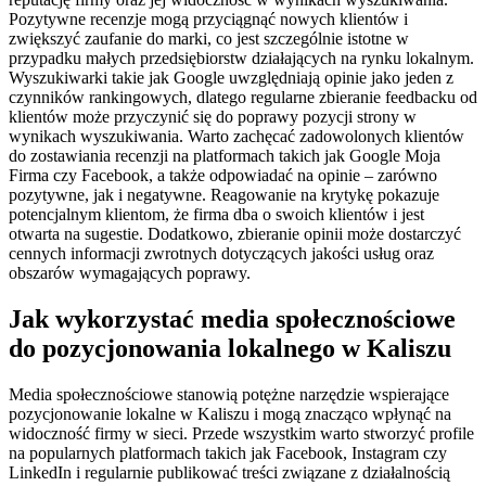
Pozytywne recenzje mogą przyciągnąć nowych klientów i
zwiększyć zaufanie do marki, co jest szczególnie istotne w
przypadku małych przedsiębiorstw działających na rynku lokalnym.
Wyszukiwarki takie jak Google uwzględniają opinie jako jeden z
czynników rankingowych, dlatego regularne zbieranie feedbacku od
klientów może przyczynić się do poprawy pozycji strony w
wynikach wyszukiwania. Warto zachęcać zadowolonych klientów
do zostawiania recenzji na platformach takich jak Google Moja
Firma czy Facebook, a także odpowiadać na opinie – zarówno
pozytywne, jak i negatywne. Reagowanie na krytykę pokazuje
potencjalnym klientom, że firma dba o swoich klientów i jest
otwarta na sugestie. Dodatkowo, zbieranie opinii może dostarczyć
cennych informacji zwrotnych dotyczących jakości usług oraz
obszarów wymagających poprawy.
Jak wykorzystać media społecznościowe
do pozycjonowania lokalnego w Kaliszu
Media społecznościowe stanowią potężne narzędzie wspierające
pozycjonowanie lokalne w Kaliszu i mogą znacząco wpłynąć na
widoczność firmy w sieci. Przede wszystkim warto stworzyć profile
na popularnych platformach takich jak Facebook, Instagram czy
LinkedIn i regularnie publikować treści związane z działalnością