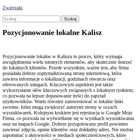
Skip
Zwierzaki
to
Szukaj:
content
Pozycjonowanie lokalne Kalisz
Pozycjonowanie lokalne w Kaliszu to proces, który wymaga
uwzględnienia wielu istotnych elementów, aby skutecznie dotrzeć
do lokalnych klientów. Przede wszystkim, ważne jest, aby firma
posiadała dobrze zoptymalizowaną stronę internetową, która
zawiera informacje o lokalizacji, godzinach otwarcia oraz
oferowanych usługach. Kluczowym aspektem jest także
wykorzystanie słów kluczowych związanych z lokalnym rynkiem,
co pozwala na lepsze dopasowanie treści do zapytań
użytkowników. Warto również zainwestować w lokalne linki
zwrotne, które mogą zwiększyć autorytet strony w oczach
wyszukiwarek. Kolejnym krokiem jest rejestracja w Google Moja
Firma, co pozwala na wyświetlanie się w wynikach wyszukiwania
oraz na mapach Google. Dobrze przygotowany profil powinien
zawierać zdjęcia, opinie klientów oraz dokładny adres. Nie można
zapominać o aktywności w mediach społecznościowych, które