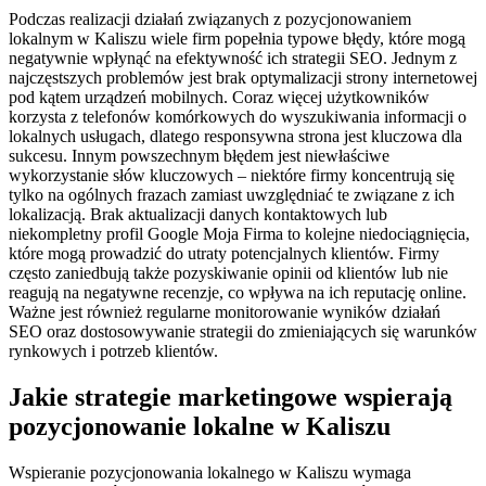
Podczas realizacji działań związanych z pozycjonowaniem
lokalnym w Kaliszu wiele firm popełnia typowe błędy, które mogą
negatywnie wpłynąć na efektywność ich strategii SEO. Jednym z
najczęstszych problemów jest brak optymalizacji strony internetowej
pod kątem urządzeń mobilnych. Coraz więcej użytkowników
korzysta z telefonów komórkowych do wyszukiwania informacji o
lokalnych usługach, dlatego responsywna strona jest kluczowa dla
sukcesu. Innym powszechnym błędem jest niewłaściwe
wykorzystanie słów kluczowych – niektóre firmy koncentrują się
tylko na ogólnych frazach zamiast uwzględniać te związane z ich
lokalizacją. Brak aktualizacji danych kontaktowych lub
niekompletny profil Google Moja Firma to kolejne niedociągnięcia,
które mogą prowadzić do utraty potencjalnych klientów. Firmy
często zaniedbują także pozyskiwanie opinii od klientów lub nie
reagują na negatywne recenzje, co wpływa na ich reputację online.
Ważne jest również regularne monitorowanie wyników działań
SEO oraz dostosowywanie strategii do zmieniających się warunków
rynkowych i potrzeb klientów.
Jakie strategie marketingowe wspierają
pozycjonowanie lokalne w Kaliszu
Wspieranie pozycjonowania lokalnego w Kaliszu wymaga