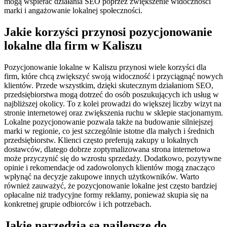
mogą wspierać działania SEO poprzez zwiększenie widoczności
marki i angażowanie lokalnej społeczności.
Jakie korzyści przynosi pozycjonowanie
lokalne dla firm w Kaliszu
Pozycjonowanie lokalne w Kaliszu przynosi wiele korzyści dla
firm, które chcą zwiększyć swoją widoczność i przyciągnąć nowych
klientów. Przede wszystkim, dzięki skutecznym działaniom SEO,
przedsiębiorstwa mogą dotrzeć do osób poszukujących ich usług w
najbliższej okolicy. To z kolei prowadzi do większej liczby wizyt na
stronie internetowej oraz zwiększenia ruchu w sklepie stacjonarnym.
Lokalne pozycjonowanie pozwala także na budowanie silniejszej
marki w regionie, co jest szczególnie istotne dla małych i średnich
przedsiębiorstw. Klienci często preferują zakupy u lokalnych
dostawców, dlatego dobrze zoptymalizowana strona internetowa
może przyczynić się do wzrostu sprzedaży. Dodatkowo, pozytywne
opinie i rekomendacje od zadowolonych klientów mogą znacząco
wpłynąć na decyzje zakupowe innych użytkowników. Warto
również zauważyć, że pozycjonowanie lokalne jest często bardziej
opłacalne niż tradycyjne formy reklamy, ponieważ skupia się na
konkretnej grupie odbiorców i ich potrzebach.
Jakie narzędzia są najlepsze do