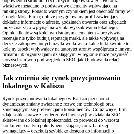
odpowiednia struktura URL, użycie nagłówków H1-H6 oraz
właściwe metadane to podstawowe elementy wpływające na
ranking strony. Ponadto ważnym czynnikiem jest obecność firmy w
Google Moja Firma; dobrze przygotowany profil zawierający
dokładne informacje o adresie, godzinach otwarcia oraz zdjęciach
może znacząco wpłynąć na wyniki wyszukiwania lokalnego.
Opinie klientów są kolejnym istotnym elementem – pozytywne
recenzje nie tylko budują reputację marki, ale także wpływają na
decyzje zakupowe innych użytkowników. Lokalne linki zwrotne to
kolejny aspekt wpływający na autorytet strony; współpraca z innymi
firmami lub organizacjami działającymi w regionie może przynieść
korzyści zarówno pod względem SEO, jak i budowania relacji
biznesowych.
Jak zmienia się rynek pozycjonowania
lokalnego w Kaliszu
Rynek pozycjonowania lokalnego w Kaliszu przechodzi
dynamiczne zmiany związane z rozwojem technologii oraz
zmieniającymi się preferencjami konsumentów. Coraz więcej firm
zdaje sobie sprawę z konieczności inwestycji w działania SEO
skierowane do lokalnej społeczności, co prowadzi do wzrostu
konkurencji na tym polu. Klienci stają się coraz bardziej
wymagający – oczekują szybkiego dostępu do informacji o