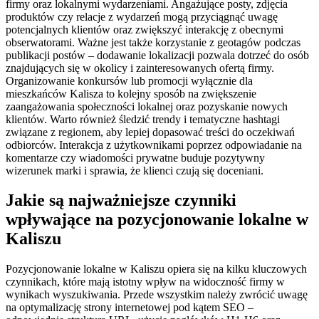
firmy oraz lokalnymi wydarzeniami. Angażujące posty, zdjęcia
produktów czy relacje z wydarzeń mogą przyciągnąć uwagę
potencjalnych klientów oraz zwiększyć interakcję z obecnymi
obserwatorami. Ważne jest także korzystanie z geotagów podczas
publikacji postów – dodawanie lokalizacji pozwala dotrzeć do osób
znajdujących się w okolicy i zainteresowanych ofertą firmy.
Organizowanie konkursów lub promocji wyłącznie dla
mieszkańców Kalisza to kolejny sposób na zwiększenie
zaangażowania społeczności lokalnej oraz pozyskanie nowych
klientów. Warto również śledzić trendy i tematyczne hashtagi
związane z regionem, aby lepiej dopasować treści do oczekiwań
odbiorców. Interakcja z użytkownikami poprzez odpowiadanie na
komentarze czy wiadomości prywatne buduje pozytywny
wizerunek marki i sprawia, że klienci czują się doceniani.
Jakie są najważniejsze czynniki
wpływające na pozycjonowanie lokalne w
Kaliszu
Pozycjonowanie lokalne w Kaliszu opiera się na kilku kluczowych
czynnikach, które mają istotny wpływ na widoczność firmy w
wynikach wyszukiwania. Przede wszystkim należy zwrócić uwagę
na optymalizację strony internetowej pod kątem SEO –