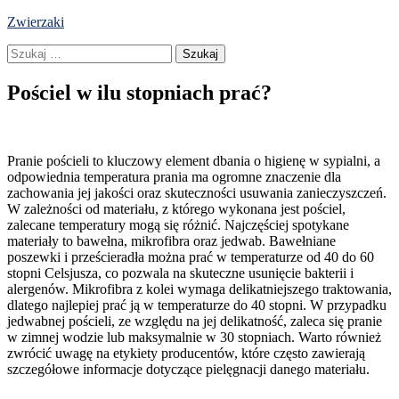
Skip
Zwierzaki
to
Szukaj:
content
Pościel w ilu stopniach prać?
Pranie pościeli to kluczowy element dbania o higienę w sypialni, a
odpowiednia temperatura prania ma ogromne znaczenie dla
zachowania jej jakości oraz skuteczności usuwania zanieczyszczeń.
W zależności od materiału, z którego wykonana jest pościel,
zalecane temperatury mogą się różnić. Najczęściej spotykane
materiały to bawełna, mikrofibra oraz jedwab. Bawełniane
poszewki i prześcieradła można prać w temperaturze od 40 do 60
stopni Celsjusza, co pozwala na skuteczne usunięcie bakterii i
alergenów. Mikrofibra z kolei wymaga delikatniejszego traktowania,
dlatego najlepiej prać ją w temperaturze do 40 stopni. W przypadku
jedwabnej pościeli, ze względu na jej delikatność, zaleca się pranie
w zimnej wodzie lub maksymalnie w 30 stopniach. Warto również
zwrócić uwagę na etykiety producentów, które często zawierają
szczegółowe informacje dotyczące pielęgnacji danego materiału.