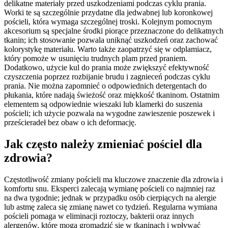
delikatne materiały przed uszkodzeniami podczas cyklu prania.
Worki te są szczególnie przydatne dla jedwabnej lub koronkowej
pościeli, która wymaga szczególnej troski. Kolejnym pomocnym
akcesorium są specjalne środki piorące przeznaczone do delikatnych
tkanin; ich stosowanie pozwala uniknąć uszkodzeń oraz zachować
kolorystykę materiału. Warto także zaopatrzyć się w odplamiacz,
który pomoże w usunięciu trudnych plam przed praniem.
Dodatkowo, użycie kul do prania może zwiększyć efektywność
czyszczenia poprzez rozbijanie brudu i zagnieceń podczas cyklu
prania. Nie można zapomnieć o odpowiednich detergentach do
płukania, które nadają świeżość oraz miękkość tkaninom. Ostatnim
elementem są odpowiednie wieszaki lub klamerki do suszenia
pościeli; ich użycie pozwala na wygodne zawieszenie poszewek i
prześcieradeł bez obaw o ich deformację.
Jak często należy zmieniać pościel dla
zdrowia?
Częstotliwość zmiany pościeli ma kluczowe znaczenie dla zdrowia i
komfortu snu. Eksperci zalecają wymianę pościeli co najmniej raz
na dwa tygodnie; jednak w przypadku osób cierpiących na alergie
lub astmę zaleca się zmianę nawet co tydzień. Regularna wymiana
pościeli pomaga w eliminacji roztoczy, bakterii oraz innych
alergenów, które mogą gromadzić się w tkaninach i wpływać