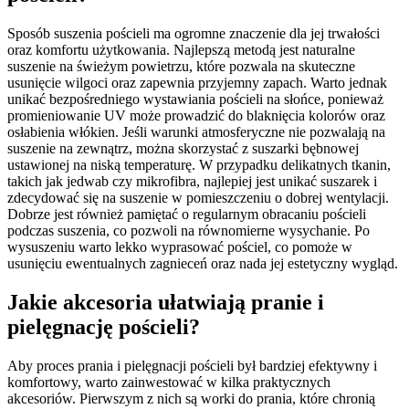
Sposób suszenia pościeli ma ogromne znaczenie dla jej trwałości
oraz komfortu użytkowania. Najlepszą metodą jest naturalne
suszenie na świeżym powietrzu, które pozwala na skuteczne
usunięcie wilgoci oraz zapewnia przyjemny zapach. Warto jednak
unikać bezpośredniego wystawiania pościeli na słońce, ponieważ
promieniowanie UV może prowadzić do blaknięcia kolorów oraz
osłabienia włókien. Jeśli warunki atmosferyczne nie pozwalają na
suszenie na zewnątrz, można skorzystać z suszarki bębnowej
ustawionej na niską temperaturę. W przypadku delikatnych tkanin,
takich jak jedwab czy mikrofibra, najlepiej jest unikać suszarek i
zdecydować się na suszenie w pomieszczeniu o dobrej wentylacji.
Dobrze jest również pamiętać o regularnym obracaniu pościeli
podczas suszenia, co pozwoli na równomierne wysychanie. Po
wysuszeniu warto lekko wyprasować pościel, co pomoże w
usunięciu ewentualnych zagnieceń oraz nada jej estetyczny wygląd.
Jakie akcesoria ułatwiają pranie i
pielęgnację pościeli?
Aby proces prania i pielęgnacji pościeli był bardziej efektywny i
komfortowy, warto zainwestować w kilka praktycznych
akcesoriów. Pierwszym z nich są worki do prania, które chronią