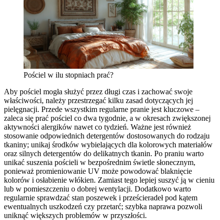
Pościel w ilu stopniach prać?
Aby pościel mogła służyć przez długi czas i zachować swoje
właściwości, należy przestrzegać kilku zasad dotyczących jej
pielęgnacji. Przede wszystkim regularne pranie jest kluczowe –
zaleca się prać pościel co dwa tygodnie, a w okresach zwiększonej
aktywności alergików nawet co tydzień. Ważne jest również
stosowanie odpowiednich detergentów dostosowanych do rodzaju
tkaniny; unikaj środków wybielających dla kolorowych materiałów
oraz silnych detergentów do delikatnych tkanin. Po praniu warto
unikać suszenia pościeli w bezpośrednim świetle słonecznym,
ponieważ promieniowanie UV może powodować blaknięcie
kolorów i osłabienie włókien. Zamiast tego lepiej suszyć ją w cieniu
lub w pomieszczeniu o dobrej wentylacji. Dodatkowo warto
regularnie sprawdzać stan poszewek i prześcieradeł pod kątem
ewentualnych uszkodzeń czy przetarć; szybka naprawa pozwoli
uniknąć większych problemów w przyszłości.