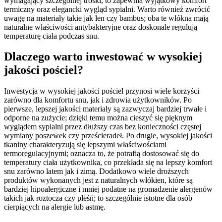
wymagający szczególnej troski, to zapewnia wyjątkowy komfort
termiczny oraz elegancki wygląd sypialni. Warto również zwrócić
uwagę na materiały takie jak len czy bambus; oba te włókna mają
naturalne właściwości antybakteryjne oraz doskonale regulują
temperaturę ciała podczas snu.
Dlaczego warto inwestować w wysokiej
jakości pościel?
Inwestycja w wysokiej jakości pościel przynosi wiele korzyści
zarówno dla komfortu snu, jak i zdrowia użytkowników. Po
pierwsze, lepszej jakości materiały są zazwyczaj bardziej trwałe i
odporne na zużycie; dzięki temu można cieszyć się pięknym
wyglądem sypialni przez dłuższy czas bez konieczności częstej
wymiany poszewek czy prześcieradeł. Po drugie, wysokiej jakości
tkaniny charakteryzują się lepszymi właściwościami
termoregulacyjnymi; oznacza to, że potrafią dostosować się do
temperatury ciała użytkownika, co przekłada się na lepszy komfort
snu zarówno latem jak i zimą. Dodatkowo wiele droższych
produktów wykonanych jest z naturalnych włókien, które są
bardziej hipoalergiczne i mniej podatne na gromadzenie alergenów
takich jak roztocza czy pleśń; to szczególnie istotne dla osób
cierpiących na alergie lub astmę.