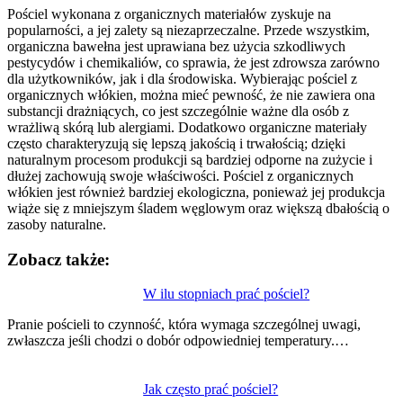
Pościel wykonana z organicznych materiałów zyskuje na
popularności, a jej zalety są niezaprzeczalne. Przede wszystkim,
organiczna bawełna jest uprawiana bez użycia szkodliwych
pestycydów i chemikaliów, co sprawia, że jest zdrowsza zarówno
dla użytkowników, jak i dla środowiska. Wybierając pościel z
organicznych włókien, można mieć pewność, że nie zawiera ona
substancji drażniących, co jest szczególnie ważne dla osób z
wrażliwą skórą lub alergiami. Dodatkowo organiczne materiały
często charakteryzują się lepszą jakością i trwałością; dzięki
naturalnym procesom produkcji są bardziej odporne na zużycie i
dłużej zachowują swoje właściwości. Pościel z organicznych
włókien jest również bardziej ekologiczna, ponieważ jej produkcja
wiąże się z mniejszym śladem węglowym oraz większą dbałością o
zasoby naturalne.
Zobacz także:
Nawigacja
W ilu stopniach prać pościel?
wpisu
Pranie pościeli to czynność, która wymaga szczególnej uwagi,
zwłaszcza jeśli chodzi o dobór odpowiedniej temperatury.…
Jak często prać pościel?