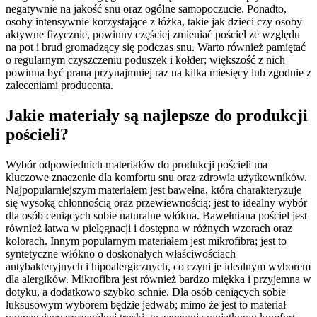
negatywnie na jakość snu oraz ogólne samopoczucie. Ponadto,
osoby intensywnie korzystające z łóżka, takie jak dzieci czy osoby
aktywne fizycznie, powinny częściej zmieniać pościel ze względu
na pot i brud gromadzący się podczas snu. Warto również pamiętać
o regularnym czyszczeniu poduszek i kołder; większość z nich
powinna być prana przynajmniej raz na kilka miesięcy lub zgodnie z
zaleceniami producenta.
Jakie materiały są najlepsze do produkcji
pościeli?
Wybór odpowiednich materiałów do produkcji pościeli ma
kluczowe znaczenie dla komfortu snu oraz zdrowia użytkowników.
Najpopularniejszym materiałem jest bawełna, która charakteryzuje
się wysoką chłonnością oraz przewiewnością; jest to idealny wybór
dla osób ceniących sobie naturalne włókna. Bawełniana pościel jest
również łatwa w pielęgnacji i dostępna w różnych wzorach oraz
kolorach. Innym popularnym materiałem jest mikrofibra; jest to
syntetyczne włókno o doskonałych właściwościach
antybakteryjnych i hipoalergicznych, co czyni je idealnym wyborem
dla alergików. Mikrofibra jest również bardzo miękka i przyjemna w
dotyku, a dodatkowo szybko schnie. Dla osób ceniących sobie
luksusowym wyborem będzie jedwab; mimo że jest to materiał