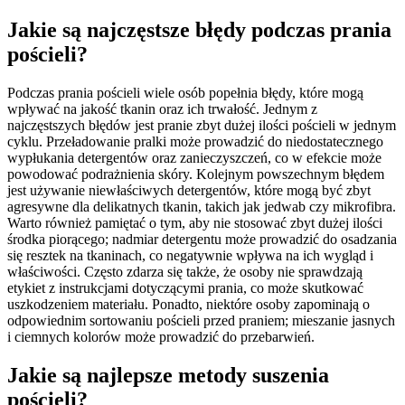
Jakie są najczęstsze błędy podczas prania
pościeli?
Podczas prania pościeli wiele osób popełnia błędy, które mogą
wpływać na jakość tkanin oraz ich trwałość. Jednym z
najczęstszych błędów jest pranie zbyt dużej ilości pościeli w jednym
cyklu. Przeładowanie pralki może prowadzić do niedostatecznego
wypłukania detergentów oraz zanieczyszczeń, co w efekcie może
powodować podrażnienia skóry. Kolejnym powszechnym błędem
jest używanie niewłaściwych detergentów, które mogą być zbyt
agresywne dla delikatnych tkanin, takich jak jedwab czy mikrofibra.
Warto również pamiętać o tym, aby nie stosować zbyt dużej ilości
środka piorącego; nadmiar detergentu może prowadzić do osadzania
się resztek na tkaninach, co negatywnie wpływa na ich wygląd i
właściwości. Często zdarza się także, że osoby nie sprawdzają
etykiet z instrukcjami dotyczącymi prania, co może skutkować
uszkodzeniem materiału. Ponadto, niektóre osoby zapominają o
odpowiednim sortowaniu pościeli przed praniem; mieszanie jasnych
i ciemnych kolorów może prowadzić do przebarwień.
Jakie są najlepsze metody suszenia
pościeli?