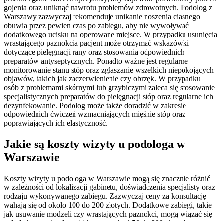
gojenia oraz uniknąć nawrotu problemów zdrowotnych. Podolog z
Warszawy zazwyczaj rekomenduje unikanie noszenia ciasnego
obuwia przez pewien czas po zabiegu, aby nie wywoływać
dodatkowego ucisku na operowane miejsce. W przypadku usunięcia
wrastającego paznokcia pacjent może otrzymać wskazówki
dotyczące pielęgnacji rany oraz stosowania odpowiednich
preparatów antyseptycznych. Ponadto ważne jest regularne
monitorowanie stanu stóp oraz zgłaszanie wszelkich niepokojących
objawów, takich jak zaczerwienienie czy obrzęk. W przypadku
osób z problemami skórnymi lub grzybiczymi zaleca się stosowanie
specjalistycznych preparatów do pielęgnacji stóp oraz regularne ich
dezynfekowanie. Podolog może także doradzić w zakresie
odpowiednich ćwiczeń wzmacniających mięśnie stóp oraz
poprawiających ich elastyczność.
Jakie są koszty wizyty u podologa w
Warszawie
Koszty wizyty u podologa w Warszawie mogą się znacznie różnić
w zależności od lokalizacji gabinetu, doświadczenia specjalisty oraz
rodzaju wykonywanego zabiegu. Zazwyczaj ceny za konsultację
wahają się od około 100 do 200 złotych. Dodatkowe zabiegi, takie
jak usuwanie modzeli czy wrastających paznokci, mogą wiązać się