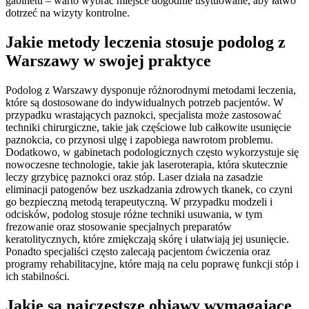
gabinetu – warto wybrać miejsce dogodnie usytuowane, aby łatwo
dotrzeć na wizyty kontrolne.
Jakie metody leczenia stosuje podolog z
Warszawy w swojej praktyce
Podolog z Warszawy dysponuje różnorodnymi metodami leczenia,
które są dostosowane do indywidualnych potrzeb pacjentów. W
przypadku wrastających paznokci, specjalista może zastosować
techniki chirurgiczne, takie jak częściowe lub całkowite usunięcie
paznokcia, co przynosi ulgę i zapobiega nawrotom problemu.
Dodatkowo, w gabinetach podologicznych często wykorzystuje się
nowoczesne technologie, takie jak laseroterapia, która skutecznie
leczy grzybicę paznokci oraz stóp. Laser działa na zasadzie
eliminacji patogenów bez uszkadzania zdrowych tkanek, co czyni
go bezpieczną metodą terapeutyczną. W przypadku modzeli i
odcisków, podolog stosuje różne techniki usuwania, w tym
frezowanie oraz stosowanie specjalnych preparatów
keratolitycznych, które zmiękczają skórę i ułatwiają jej usunięcie.
Ponadto specjaliści często zalecają pacjentom ćwiczenia oraz
programy rehabilitacyjne, które mają na celu poprawę funkcji stóp i
ich stabilności.
Jakie są najczęstsze objawy wymagające