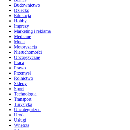
Budownictwo
Dziecko
Edukacja
Hobby
Imprezy
Marketing i reklama
Medicine
Moda
Motoryzacja
Nieruchomości
Obcojęzyczne
Praca
Prawo
Przemysł
Rolnictwo
Sklepy
Sport
Technologia
Transport
Turystyka
Uncategorized
Uroda
Usługi
Wnętrza