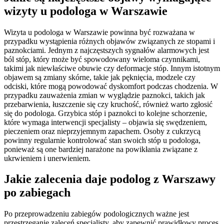
wizyty u podologa w Warszawie
Wizyta u podologa w Warszawie powinna być rozważana w
przypadku wystąpienia różnych objawów związanych ze stopami i
paznokciami. Jednym z najczęstszych sygnałów alarmowych jest
ból stóp, który może być spowodowany wieloma czynnikami,
takimi jak niewłaściwe obuwie czy deformacje stóp. Innym istotnym
objawem są zmiany skórne, takie jak pęknięcia, modzele czy
odciski, które mogą powodować dyskomfort podczas chodzenia. W
przypadku zauważenia zmian w wyglądzie paznokci, takich jak
przebarwienia, łuszczenie się czy kruchość, również warto zgłosić
się do podologa. Grzybica stóp i paznokci to kolejne schorzenie,
które wymaga interwencji specjalisty – objawia się swędzeniem,
pieczeniem oraz nieprzyjemnym zapachem. Osoby z cukrzycą
powinny regularnie kontrolować stan swoich stóp u podologa,
ponieważ są one bardziej narażone na powikłania związane z
ukrwieniem i unerwieniem.
Jakie zalecenia daje podolog z Warszawy
po zabiegach
Po przeprowadzeniu zabiegów podologicznych ważne jest
przestrzeganie zaleceń specjalisty, aby zapewnić prawidłowy proces