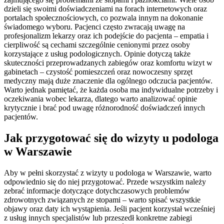
dzieli się swoimi doświadczeniami na forach internetowych oraz
portalach społecznościowych, co pozwala innym na dokonanie
świadomego wyboru. Pacjenci często zwracają uwagę na
profesjonalizm lekarzy oraz ich podejście do pacjenta – empatia i
cierpliwość są cechami szczególnie cenionymi przez osoby
korzystające z usług podologicznych. Opinie dotyczą także
skuteczności przeprowadzanych zabiegów oraz komfortu wizyt w
gabinetach – czystość pomieszczeń oraz nowoczesny sprzęt
medyczny mają duże znaczenie dla ogólnego odczucia pacjentów.
Warto jednak pamiętać, że każda osoba ma indywidualne potrzeby i
oczekiwania wobec lekarza, dlatego warto analizować opinie
krytycznie i brać pod uwagę różnorodność doświadczeń innych
pacjentów.
Jak przygotować się do wizyty u podologa
w Warszawie
Aby w pełni skorzystać z wizyty u podologa w Warszawie, warto
odpowiednio się do niej przygotować. Przede wszystkim należy
zebrać informacje dotyczące dotychczasowych problemów
zdrowotnych związanych ze stopami – warto spisać wszystkie
objawy oraz daty ich wystąpienia. Jeśli pacjent korzystał wcześniej
z usług innych specjalistów lub przeszedł konkretne zabiegi