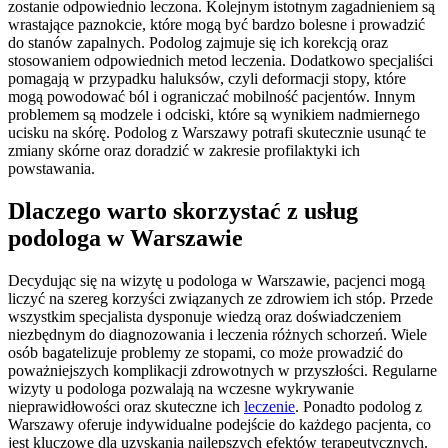
zostanie odpowiednio leczona. Kolejnym istotnym zagadnieniem są
wrastające paznokcie, które mogą być bardzo bolesne i prowadzić
do stanów zapalnych. Podolog zajmuje się ich korekcją oraz
stosowaniem odpowiednich metod leczenia. Dodatkowo specjaliści
pomagają w przypadku haluksów, czyli deformacji stopy, które
mogą powodować ból i ograniczać mobilność pacjentów. Innym
problemem są modzele i odciski, które są wynikiem nadmiernego
ucisku na skórę. Podolog z Warszawy potrafi skutecznie usunąć te
zmiany skórne oraz doradzić w zakresie profilaktyki ich
powstawania.
Dlaczego warto skorzystać z usług
podologa w Warszawie
Decydując się na wizytę u podologa w Warszawie, pacjenci mogą
liczyć na szereg korzyści związanych ze zdrowiem ich stóp. Przede
wszystkim specjalista dysponuje wiedzą oraz doświadczeniem
niezbędnym do diagnozowania i leczenia różnych schorzeń. Wiele
osób bagatelizuje problemy ze stopami, co może prowadzić do
poważniejszych komplikacji zdrowotnych w przyszłości. Regularne
wizyty u podologa pozwalają na wczesne wykrywanie
nieprawidłowości oraz skuteczne ich
leczenie
. Ponadto podolog z
Warszawy oferuje indywidualne podejście do każdego pacjenta, co
jest kluczowe dla uzyskania najlepszych efektów terapeutycznych.