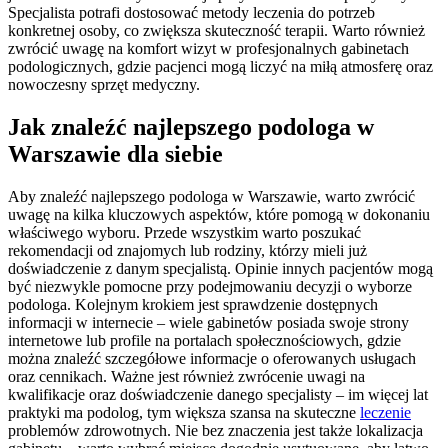
Specjalista potrafi dostosować metody leczenia do potrzeb
konkretnej osoby, co zwiększa skuteczność terapii. Warto również
zwrócić uwagę na komfort wizyt w profesjonalnych gabinetach
podologicznych, gdzie pacjenci mogą liczyć na miłą atmosferę oraz
nowoczesny sprzęt medyczny.
Jak znaleźć najlepszego podologa w
Warszawie dla siebie
Aby znaleźć najlepszego podologa w Warszawie, warto zwrócić
uwagę na kilka kluczowych aspektów, które pomogą w dokonaniu
właściwego wyboru. Przede wszystkim warto poszukać
rekomendacji od znajomych lub rodziny, którzy mieli już
doświadczenie z danym specjalistą. Opinie innych pacjentów mogą
być niezwykle pomocne przy podejmowaniu decyzji o wyborze
podologa. Kolejnym krokiem jest sprawdzenie dostępnych
informacji w internecie – wiele gabinetów posiada swoje strony
internetowe lub profile na portalach społecznościowych, gdzie
można znaleźć szczegółowe informacje o oferowanych usługach
oraz cennikach. Ważne jest również zwrócenie uwagi na
kwalifikacje oraz doświadczenie danego specjalisty – im więcej lat
praktyki ma podolog, tym większa szansa na skuteczne
leczenie
problemów zdrowotnych. Nie bez znaczenia jest także lokalizacja