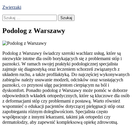
Skip
Zwierzaki
to
Szukaj:
content
Podolog z Warszawy
Podolog z Warszawy świadczy szeroki wachlarz usług, które są
niezwykle istotne dla osób borykających się z problemami stóp i
paznokci. W ramach swojej praktyki podologicznej specjalista
zajmuje się diagnostyką oraz leczeniem schorzeń związanych z
układem ruchu, a także profilaktyką. Do najczęściej wykonywanych
zabiegów należy usuwanie modzeli, odcisków oraz wrastających
paznokci, co przynosi ulgę pacjentom cierpiącym na ból i
dyskomfort. Ponadto podolog z Warszawy może pomóc w doborze
odpowiednich wkładek ortopedycznych, które są kluczowe dla osób
z deformacjami stóp czy problemami z postawą. Warto również
wspomnieć o edukacji pacjentów dotyczącej pielęgnacji stóp oraz
zapobieganiu różnym dolegliwościom. Specjalista często
współpracuje z innymi lekarzami, takimi jak ortopedzi czy
dermatolodzy, aby zapewnić kompleksową opiekę zdrowotną.