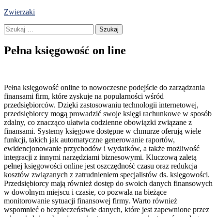
Skip
Zwierzaki
to
Szukaj:
content
Pełna księgowość on line
Pełna księgowość online to nowoczesne podejście do zarządzania
finansami firm, które zyskuje na popularności wśród
przedsiębiorców. Dzięki zastosowaniu technologii internetowej,
przedsiębiorcy mogą prowadzić swoje księgi rachunkowe w sposób
zdalny, co znacząco ułatwia codzienne obowiązki związane z
finansami. Systemy księgowe dostępne w chmurze oferują wiele
funkcji, takich jak automatyczne generowanie raportów,
ewidencjonowanie przychodów i wydatków, a także możliwość
integracji z innymi narzędziami biznesowymi. Kluczową zaletą
pełnej księgowości online jest oszczędność czasu oraz redukcja
kosztów związanych z zatrudnieniem specjalistów ds. księgowości.
Przedsiębiorcy mają również dostęp do swoich danych finansowych
w dowolnym miejscu i czasie, co pozwala na bieżące
monitorowanie sytuacji finansowej firmy. Warto również
wspomnieć o bezpieczeństwie danych, które jest zapewnione przez