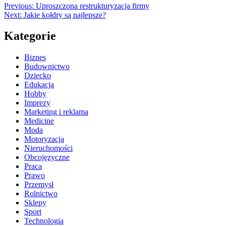
Previous:
Uproszczona restrukturyzacja firmy
Next:
Jakie kołdry są najlepsze?
Kategorie
Biznes
Budownictwo
Dziecko
Edukacja
Hobby
Imprezy
Marketing i reklama
Medicine
Moda
Motoryzacja
Nieruchomości
Obcojęzyczne
Praca
Prawo
Przemysł
Rolnictwo
Sklepy
Sport
Technologia