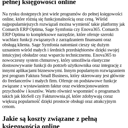
pełnej księgowości online
Na rynku dostępnych jest wiele programów do pełnej księgowości
online, które różnią się funkcjonalnością oraz ceną. Wśród
najpopularniejszych rozwiązań można wymienić takie platformy jak
Comarch ERP Optima, Sage Symfonia czy Enova365. Comarch
ERP Optima to kompleksowe narzędzie, które oferuje szeroki
wachlarz funkcji związanych z zarządzaniem finansami oraz
obsługą klienta. Sage Symfonia natomiast cieszy się dużym
uznaniem wśród małych i średnich przedsiębiorstw dzięki swojej
intuicyjnej obsłudze oraz wsparciu technicznemu. Enova365 to
nowoczesny system chmurowy, który umożliwia elastyczne
dostosowywanie funkcji do potrzeb użytkownika oraz integrację z
innymi aplikacjami biznesowymi. Innym popularnym rozwiązaniem
jest program Faktura Small Business, który skierowany jest głównie
do freelancerów i małych firm. Oferuje on podstawowe funkcje
związane z wystawianiem faktur oraz ewidencjonowaniem
przychodów i kosztów. Warto również wspomnieć o programach
takich jak IdoSell czy Fakturownia.pl, które zdobywają coraz
większą popularność dzięki prostocie obsługi oraz atrakcyjnym
cenom.
Jakie są koszty związane z pełną
księgowością online