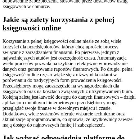
odpowiednie zabezpieczenia stosowane przez dostawców usług
księgowych w chmurze.
Jakie są zalety korzystania z pełnej
księgowości online
Korzystanie z pełnej księgowości online niesie ze sobą wiele
korzyści dla przedsiębiorców, którzy chcą uprościć procesy
związane z zarządzaniem finansami. Po pierwsze, jednym z
najważniejszych atutów jest oszczędność czasu. Automatyzacja
wielu procesów pozwala na szybkie i efektywne wprowadzanie
danych oraz generowanie raportów finansowych. Po drugie, pełna
księgowość online często wiąże się z niższymi kosztami w
porównaniu do tradycyjnych form prowadzenia księgowości.
Przedsiębiorcy mogą zaoszczędzić na wynagrodzeniach dla
księgowych oraz na kosztach związanych z utrzymywaniem biura.
Kolejną zaletą jest łatwość dostępu do danych finansowych – dzięki
aplikacjom mobilnym i internetowym przedsiębiorcy mogą
przeglądać swoje finanse w dowolnym miejscu i czasie.
Dodatkowo, wiele systemów oferuje wsparcie techniczne oraz
aktualizacje oprogramowania, co sprawia, że użytkownicy zawsze
mają dostęp do najnowszych funkcji i zabezpieczeń.
Jak wybrać odpowiednią platformę do