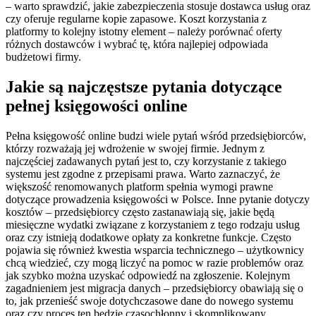
– warto sprawdzić, jakie zabezpieczenia stosuje dostawca usług oraz
czy oferuje regularne kopie zapasowe. Koszt korzystania z
platformy to kolejny istotny element – należy porównać oferty
różnych dostawców i wybrać tę, która najlepiej odpowiada
budżetowi firmy.
Jakie są najczęstsze pytania dotyczące
pełnej księgowości online
Pełna księgowość online budzi wiele pytań wśród przedsiębiorców,
którzy rozważają jej wdrożenie w swojej firmie. Jednym z
najczęściej zadawanych pytań jest to, czy korzystanie z takiego
systemu jest zgodne z przepisami prawa. Warto zaznaczyć, że
większość renomowanych platform spełnia wymogi prawne
dotyczące prowadzenia księgowości w Polsce. Inne pytanie dotyczy
kosztów – przedsiębiorcy często zastanawiają się, jakie będą
miesięczne wydatki związane z korzystaniem z tego rodzaju usług
oraz czy istnieją dodatkowe opłaty za konkretne funkcje. Często
pojawia się również kwestia wsparcia technicznego – użytkownicy
chcą wiedzieć, czy mogą liczyć na pomoc w razie problemów oraz
jak szybko można uzyskać odpowiedź na zgłoszenie. Kolejnym
zagadnieniem jest migracja danych – przedsiębiorcy obawiają się o
to, jak przenieść swoje dotychczasowe dane do nowego systemu
oraz czy proces ten będzie czasochłonny i skomplikowany.