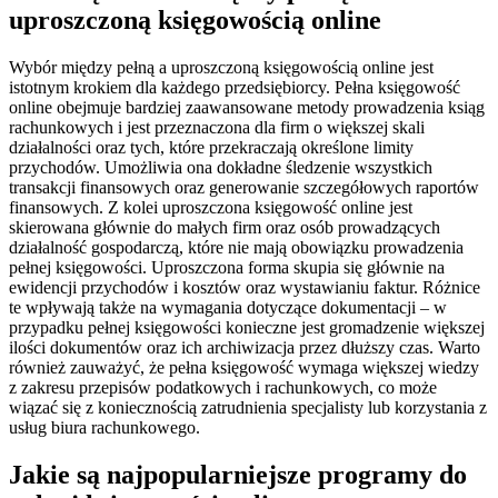
uproszczoną księgowością online
Wybór między pełną a uproszczoną księgowością online jest
istotnym krokiem dla każdego przedsiębiorcy. Pełna księgowość
online obejmuje bardziej zaawansowane metody prowadzenia ksiąg
rachunkowych i jest przeznaczona dla firm o większej skali
działalności oraz tych, które przekraczają określone limity
przychodów. Umożliwia ona dokładne śledzenie wszystkich
transakcji finansowych oraz generowanie szczegółowych raportów
finansowych. Z kolei uproszczona księgowość online jest
skierowana głównie do małych firm oraz osób prowadzących
działalność gospodarczą, które nie mają obowiązku prowadzenia
pełnej księgowości. Uproszczona forma skupia się głównie na
ewidencji przychodów i kosztów oraz wystawianiu faktur. Różnice
te wpływają także na wymagania dotyczące dokumentacji – w
przypadku pełnej księgowości konieczne jest gromadzenie większej
ilości dokumentów oraz ich archiwizacja przez dłuższy czas. Warto
również zauważyć, że pełna księgowość wymaga większej wiedzy
z zakresu przepisów podatkowych i rachunkowych, co może
wiązać się z koniecznością zatrudnienia specjalisty lub korzystania z
usług biura rachunkowego.
Jakie są najpopularniejsze programy do