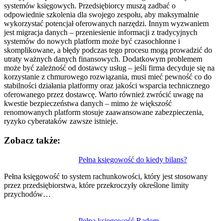
systemów księgowych. Przedsiębiorcy muszą zadbać o
odpowiednie szkolenia dla swojego zespołu, aby maksymalnie
wykorzystać potencjał oferowanych narzędzi. Innym wyzwaniem
jest migracja danych – przeniesienie informacji z tradycyjnych
systemów do nowych platform może być czasochłonne i
skomplikowane, a błędy podczas tego procesu mogą prowadzić do
utraty ważnych danych finansowych. Dodatkowym problemem
może być zależność od dostawcy usług – jeśli firma decyduje się na
korzystanie z chmurowego rozwiązania, musi mieć pewność co do
stabilności działania platformy oraz jakości wsparcia technicznego
oferowanego przez dostawcę. Warto również zwrócić uwagę na
kwestie bezpieczeństwa danych – mimo że większość
renomowanych platform stosuje zaawansowane zabezpieczenia,
ryzyko cyberataków zawsze istnieje.
Zobacz także:
Nawigacja
Pełna księgowość do kiedy bilans?
wpisu
Pełna księgowość to system rachunkowości, który jest stosowany
przez przedsiębiorstwa, które przekroczyły określone limity
przychodów…
Pełna księgowość Radom