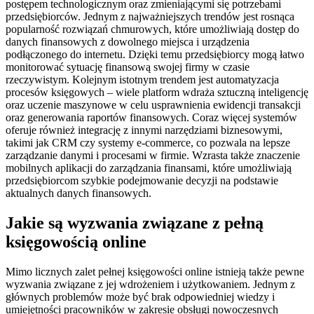
postępem technologicznym oraz zmieniającymi się potrzebami
przedsiębiorców. Jednym z najważniejszych trendów jest rosnąca
popularność rozwiązań chmurowych, które umożliwiają dostęp do
danych finansowych z dowolnego miejsca i urządzenia
podłączonego do internetu. Dzięki temu przedsiębiorcy mogą łatwo
monitorować sytuację finansową swojej firmy w czasie
rzeczywistym. Kolejnym istotnym trendem jest automatyzacja
procesów księgowych – wiele platform wdraża sztuczną inteligencję
oraz uczenie maszynowe w celu usprawnienia ewidencji transakcji
oraz generowania raportów finansowych. Coraz więcej systemów
oferuje również integrację z innymi narzędziami biznesowymi,
takimi jak CRM czy systemy e-commerce, co pozwala na lepsze
zarządzanie danymi i procesami w firmie. Wzrasta także znaczenie
mobilnych aplikacji do zarządzania finansami, które umożliwiają
przedsiębiorcom szybkie podejmowanie decyzji na podstawie
aktualnych danych finansowych.
Jakie są wyzwania związane z pełną
księgowością online
Mimo licznych zalet pełnej księgowości online istnieją także pewne
wyzwania związane z jej wdrożeniem i użytkowaniem. Jednym z
głównych problemów może być brak odpowiedniej wiedzy i
umiejętności pracowników w zakresie obsługi nowoczesnych