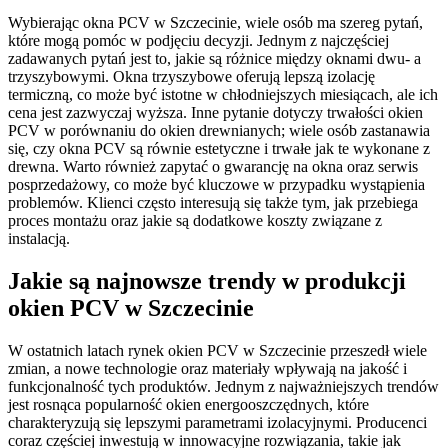
Wybierając okna PCV w Szczecinie, wiele osób ma szereg pytań,
które mogą pomóc w podjęciu decyzji. Jednym z najczęściej
zadawanych pytań jest to, jakie są różnice między oknami dwu- a
trzyszybowymi. Okna trzyszybowe oferują lepszą izolację
termiczną, co może być istotne w chłodniejszych miesiącach, ale ich
cena jest zazwyczaj wyższa. Inne pytanie dotyczy trwałości okien
PCV w porównaniu do okien drewnianych; wiele osób zastanawia
się, czy okna PCV są równie estetyczne i trwałe jak te wykonane z
drewna. Warto również zapytać o gwarancję na okna oraz serwis
posprzedażowy, co może być kluczowe w przypadku wystąpienia
problemów. Klienci często interesują się także tym, jak przebiega
proces montażu oraz jakie są dodatkowe koszty związane z
instalacją.
Jakie są najnowsze trendy w produkcji
okien PCV w Szczecinie
W ostatnich latach rynek okien PCV w Szczecinie przeszedł wiele
zmian, a nowe technologie oraz materiały wpływają na jakość i
funkcjonalność tych produktów. Jednym z najważniejszych trendów
jest rosnąca popularność okien energooszczędnych, które
charakteryzują się lepszymi parametrami izolacyjnymi. Producenci
coraz częściej inwestują w innowacyjne rozwiązania, takie jak