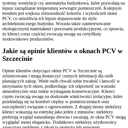
systemy wentylacji czy automatyka budynkowa, które pozwalają na
lepsze zarządzanie temperaturą wewnątrz pomieszczeń. Kolejnym
trendem jest większa różnorodność kolorów i wykończeń okien
PCV, co umożliwia ich lepsze dopasowanie do stylu
architektonicznego budynku. Wzrasta także zainteresowanie
ekologicznymi materiałami i procesami produkcyjnymi, co sprawia,
że klienci coraz częściej zwracają uwagę na certyfikaty
środowiskowe producentów.
Jakie są opinie klientów o oknach PCV w
Szczecinie
Opinie klientów dotyczące okien PCV w Szczecinie są
zróżnicowane i mogą dostarczyć cennych informacji dla osób
planujących zakup. Wiele osób chwali sobie trwałość i łatwość w
utrzymaniu tych okien, podkreślając ich odporność na warunki
atmosferyczne oraz niskie wymagania konserwacyjne. Klienci
często zwracają uwagę na doskonałe właściwości izolacyjne, które
przekładają się na komfort cieplny w pomieszczeniach oraz
oszczędności związane z ogrzewaniem. Z drugiej strony niektórzy
klienci wskazują na estetykę jako jeden z minusów; niektórzy
preferują wygląd naturalnego drewna i uważają, że okna PCV mogą
wyglądać mniej elegancko. Dodatkowo niektórzy użytkownicy
zauważają problemy z jakością montażu lub serwisem