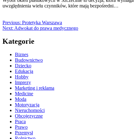
Wybór okien plastikowych w Szczecinie to decyzja, która wymaga
uwzględnienia wielu czynników, które mają bezpośredni…
Previous:
Protetyka Warszawa
Next:
Adwokat do prawa medycznego
Kategorie
Biznes
Budownictwo
Dziecko
Edukacja
Hobby
Imprezy
Marketing i reklama
Medicine
Moda
Motoryzacja
Nieruchomości
Obcojęzyczne
Praca
Prawo
Przemysł
Rolnictwo