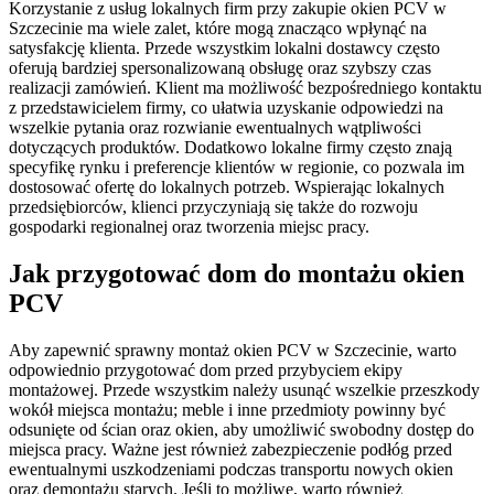
Korzystanie z usług lokalnych firm przy zakupie okien PCV w
Szczecinie ma wiele zalet, które mogą znacząco wpłynąć na
satysfakcję klienta. Przede wszystkim lokalni dostawcy często
oferują bardziej spersonalizowaną obsługę oraz szybszy czas
realizacji zamówień. Klient ma możliwość bezpośredniego kontaktu
z przedstawicielem firmy, co ułatwia uzyskanie odpowiedzi na
wszelkie pytania oraz rozwianie ewentualnych wątpliwości
dotyczących produktów. Dodatkowo lokalne firmy często znają
specyfikę rynku i preferencje klientów w regionie, co pozwala im
dostosować ofertę do lokalnych potrzeb. Wspierając lokalnych
przedsiębiorców, klienci przyczyniają się także do rozwoju
gospodarki regionalnej oraz tworzenia miejsc pracy.
Jak przygotować dom do montażu okien
PCV
Aby zapewnić sprawny montaż okien PCV w Szczecinie, warto
odpowiednio przygotować dom przed przybyciem ekipy
montażowej. Przede wszystkim należy usunąć wszelkie przeszkody
wokół miejsca montażu; meble i inne przedmioty powinny być
odsunięte od ścian oraz okien, aby umożliwić swobodny dostęp do
miejsca pracy. Ważne jest również zabezpieczenie podłóg przed
ewentualnymi uszkodzeniami podczas transportu nowych okien
oraz demontażu starych. Jeśli to możliwe, warto również