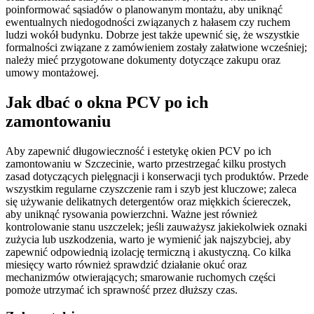
poinformować sąsiadów o planowanym montażu, aby uniknąć
ewentualnych niedogodności związanych z hałasem czy ruchem
ludzi wokół budynku. Dobrze jest także upewnić się, że wszystkie
formalności związane z zamówieniem zostały załatwione wcześniej;
należy mieć przygotowane dokumenty dotyczące zakupu oraz
umowy montażowej.
Jak dbać o okna PCV po ich
zamontowaniu
Aby zapewnić długowieczność i estetykę okien PCV po ich
zamontowaniu w Szczecinie, warto przestrzegać kilku prostych
zasad dotyczących pielęgnacji i konserwacji tych produktów. Przede
wszystkim regularne czyszczenie ram i szyb jest kluczowe; zaleca
się używanie delikatnych detergentów oraz miękkich ściereczek,
aby uniknąć rysowania powierzchni. Ważne jest również
kontrolowanie stanu uszczelek; jeśli zauważysz jakiekolwiek oznaki
zużycia lub uszkodzenia, warto je wymienić jak najszybciej, aby
zapewnić odpowiednią izolację termiczną i akustyczną. Co kilka
miesięcy warto również sprawdzić działanie okuć oraz
mechanizmów otwierających; smarowanie ruchomych części
pomoże utrzymać ich sprawność przez dłuższy czas.