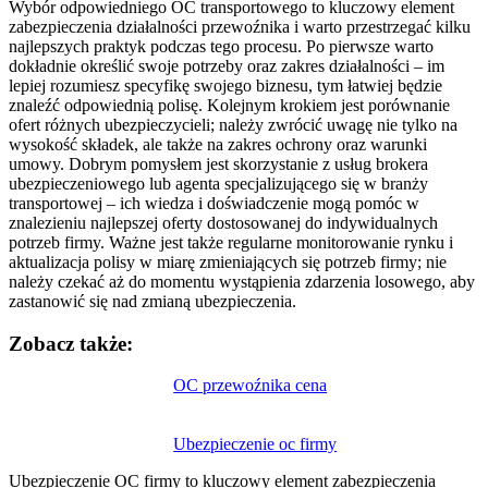
Wybór odpowiedniego OC transportowego to kluczowy element
zabezpieczenia działalności przewoźnika i warto przestrzegać kilku
najlepszych praktyk podczas tego procesu. Po pierwsze warto
dokładnie określić swoje potrzeby oraz zakres działalności – im
lepiej rozumiesz specyfikę swojego biznesu, tym łatwiej będzie
znaleźć odpowiednią polisę. Kolejnym krokiem jest porównanie
ofert różnych ubezpieczycieli; należy zwrócić uwagę nie tylko na
wysokość składek, ale także na zakres ochrony oraz warunki
umowy. Dobrym pomysłem jest skorzystanie z usług brokera
ubezpieczeniowego lub agenta specjalizującego się w branży
transportowej – ich wiedza i doświadczenie mogą pomóc w
znalezieniu najlepszej oferty dostosowanej do indywidualnych
potrzeb firmy. Ważne jest także regularne monitorowanie rynku i
aktualizacja polisy w miarę zmieniających się potrzeb firmy; nie
należy czekać aż do momentu wystąpienia zdarzenia losowego, aby
zastanowić się nad zmianą ubezpieczenia.
Zobacz także:
Nawigacja
OC przewoźnika cena
wpisu
Ubezpieczenie oc firmy
Ubezpieczenie OC firmy to kluczowy element zabezpieczenia