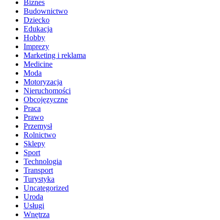
Biznes
Budownictwo
Dziecko
Edukacja
Hobby
Imprezy
Marketing i reklama
Medicine
Moda
Motoryzacja
Nieruchomości
Obcojęzyczne
Praca
Prawo
Przemysł
Rolnictwo
Sklepy
Sport
Technologia
Transport
Turystyka
Uncategorized
Uroda
Usługi
Wnętrza