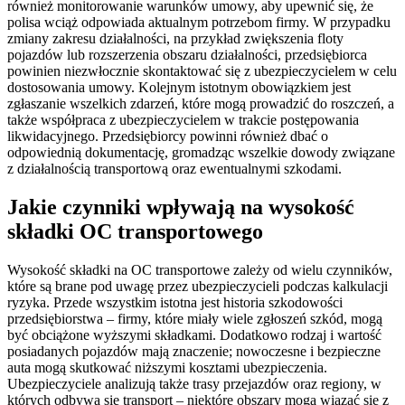
również monitorowanie warunków umowy, aby upewnić się, że
polisa wciąż odpowiada aktualnym potrzebom firmy. W przypadku
zmiany zakresu działalności, na przykład zwiększenia floty
pojazdów lub rozszerzenia obszaru działalności, przedsiębiorca
powinien niezwłocznie skontaktować się z ubezpieczycielem w celu
dostosowania umowy. Kolejnym istotnym obowiązkiem jest
zgłaszanie wszelkich zdarzeń, które mogą prowadzić do roszczeń, a
także współpraca z ubezpieczycielem w trakcie postępowania
likwidacyjnego. Przedsiębiorcy powinni również dbać o
odpowiednią dokumentację, gromadząc wszelkie dowody związane
z działalnością transportową oraz ewentualnymi szkodami.
Jakie czynniki wpływają na wysokość
składki OC transportowego
Wysokość składki na OC transportowe zależy od wielu czynników,
które są brane pod uwagę przez ubezpieczycieli podczas kalkulacji
ryzyka. Przede wszystkim istotna jest historia szkodowości
przedsiębiorstwa – firmy, które miały wiele zgłoszeń szkód, mogą
być obciążone wyższymi składkami. Dodatkowo rodzaj i wartość
posiadanych pojazdów mają znaczenie; nowoczesne i bezpieczne
auta mogą skutkować niższymi kosztami ubezpieczenia.
Ubezpieczyciele analizują także trasy przejazdów oraz regiony, w
których odbywa się transport – niektóre obszary mogą wiązać się z