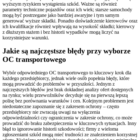
wyższym ryzykiem wystąpienia szkód. Ważne są również
parametry techniczne pojazdów oraz ich wiek; starsze samochody
mogą być postrzegane jako bardziej awaryjne i tym samym
generować wyższe składki. Ponadto doświadczenie kierowców oraz
ich kwalifikacje również wpływają na wysokość składki; kierowcy
z dłuższym stażem i bez historii wypadków mogą liczyć na
korzystniejsze warunki.
Jakie są najczęstsze błędy przy wyborze
OC transportowego
Wybór odpowiedniego OC transportowego to kluczowy krok dla
każdego przedsiębiorcy, jednak wiele osób popełnia błędy, które
mogą prowadzić do problemów w przyszłości. Jednym z
najczęstszych błędów jest brak dokładnej analizy ofert dostępnych
na rynku; wielu przewoźników decyduje się na pierwszą lepszą
polisę bez porównania warunków i cen. Kolejnym problemem jest
niedostateczne zapoznanie się z zakresem ochrony – często
przedsiębiorcy nie zwracają uwagi na wyłączenia
odpowiedzialności czy ograniczenia w zakresie ochrony, co może
prowadzić do braku zabezpieczenia w kluczowych sytuacjach. Inny
błąd to ignorowanie historii szkodowości; firmy z wieloma
zgłoszeniami szkód mogą mieć trudności ze znalezieniem korzystnej